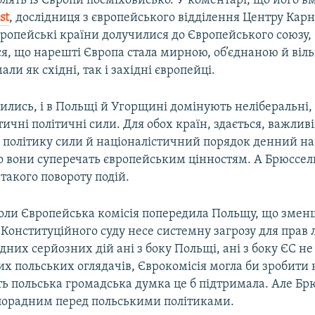
ять із Європи посміховисько. У коментарі, що його вм
st
​, дослідниця з європейського відділення Центру Кар
ропейські країни долучилися до Європейського союзу, 
ся, що нарешті Європа стала мирною, об’єднаною й віл
ли як східні, так і західні європейці.
ились, і в Польщі й Угорщині домінують неліберальні,
чні політичні сили. Для обох країн, здається, важлив
 політику сили й націоналістичний порядок денний нав
о вони суперечать європейським цінностям. А Брюссел
такого повороту подій.
оли Європейська комісія попередила Польщу, що зме
Конституційного суду несе системну загрозу для прав
дних серйозних дій ані з боку Польщі, ані з боку ЄС не 
х польських оглядачів, Єврокомісія могла би зробити 
іть польська громадська думка це б підтримала. Але Бр
порадним перед польськими політиками.