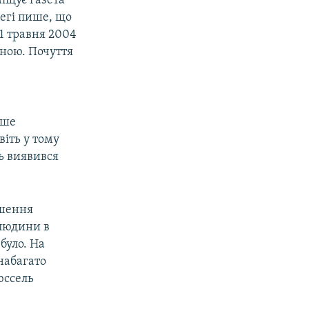
іщує газета
негі пише, що
1 травня 2004
ьною. Почуття
іше
іть у тому
ь виявився
ншення
 людини в
було. На
набагато
юссель