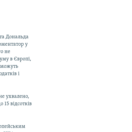
нта Дональда
оментатор у
го не
му в Європі,
 можуть
датків і
не ухвалено,
 15 відсотків
ропейським