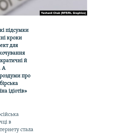
кі підсумки
чні кроки
ект для
скочування
ократичні й
. А
 роздуми про
ибірська
на ідіотів»
осійська
чці в
нтернету стала