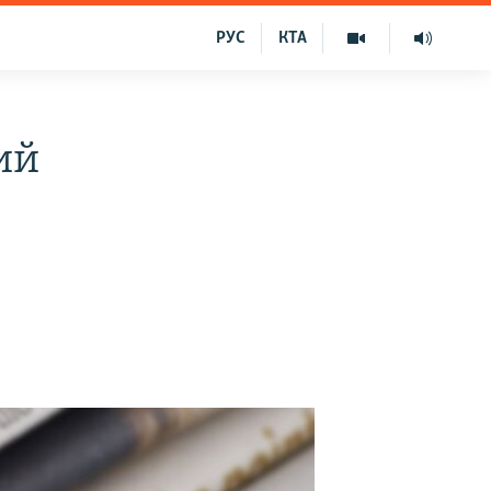
РУС
КТА
ий