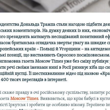
зидентства Дональда Трампа стали нагодою підбити дея
ських коментаторів. На думку деяких із них, економі
го президента матимуть несподіваний позитивний еф
часом британська оглядачка звертає увагу на швидке 
вропейських країн – Польщі й Угорщини – на антидем
ькі позиції, що виставляють Євросоюз посміховиськом
нгломовна газета
Moscow
Times
уже без сміху публікує
ати речі своїми іменами нині в Росії ризикує хіба що с
иційній хустці. Її шестихвилинне відео під назвою «Краї
 400 тисяч переглядів в інтернеті.
 скаже правду в очі російському суспільству, запитує р
азета
Moscow
Times
. Виявляється, що крім бабусі в хусто
істі Іркутськ і зробити це особливо нікому. Героїнею і