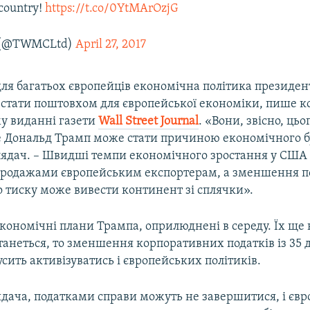
 country!
https://t.co/0YtMArOzjG
 (@TWMCLtd)
April 27, 2017
для багатьох європейців економічна політика президе
стати поштовхом для європейської економіки, пише к
у виданні газети
Wall
Street
Journal
. «Вони, звісно, цьо
е Дональд Трамп може стати причиною економічного бу
глядач. – Швидші темпи економічного зростання у США
продажами європейським експортерам, а зменшення по
о тиску може вивести континент зі сплячки».
кономічні плани Трампа, оприлюднені в середу. Їх ще 
танеться, то зменшення корпоративних податків із 35 до
сить активізуватись і європейських політиків.
ядача, податками справи можуть не завершитися, і єв