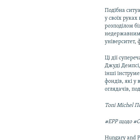
Подібна ситуа
у своїх руках
розподілом бі
недержавним 
університет,
Ці дії супере
Джуді Демпсі,
інші інструме
фондів, які у
оглядачів, по
To
#EPP щодо #O
Hungary and P