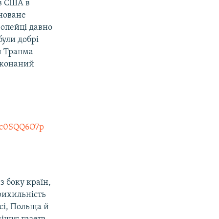
в США в
ановане
ропейці давно
були добрі
и Трапма
еконаний
/Kc0SQQ6O7p
з боку країн,
рихильність
сі, Польща й