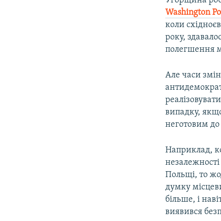
Угорщина робл
Washington
Po
коли східноєв
року, здавало
полегшення ма
Але часи змін
антидемократи
реалізовувати
випадку, якщ
неготовим до 
Наприклад, к
незалежності 
Польщі, то жо
думку місцеви
більше, і нав
виявився без