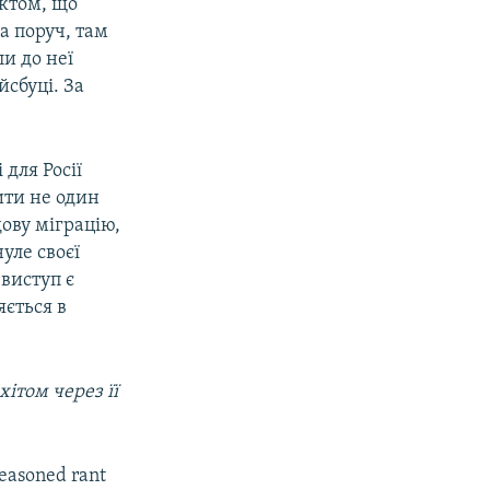
актом, що
а поруч, там
ли до неї
йсбуці. За
 для Росії
ити не один
ову міграцію,
уле своєї
виступ є
яється в
reasoned rant