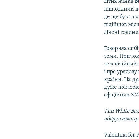
літня жінка
В
пішохідний пе
де ще був газо
підійшов місц
лічені години
Говорила сибі
теми. Причому
телевізійний 
і про урядову
країни. На ду
дуже показови
офіційних ЗМ
Tim White‏ Валентину в президенти! Російська бабуся стає культовим хітом через її
обґрунтовану 
Valentina for 