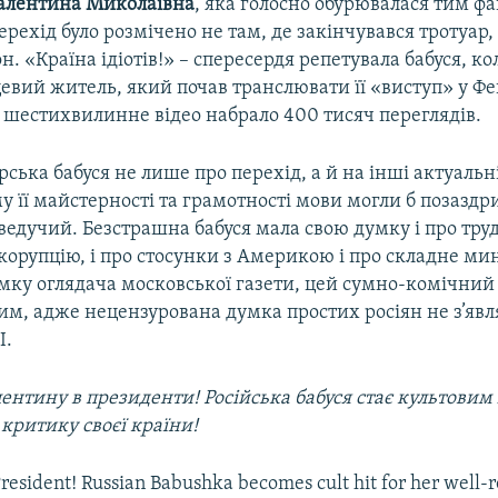
алентина Миколаївна
, яка голосно обурювалася тим ф
рехід було розмічено не там, де закінчувався тротуар, 
н. «Країна ідіотів!» – спересердя репетувала бабуся, ко
евий житель, який почав транслювати її «виступ» у Фе
 шестихвилинне відео набрало 400 тисяч переглядів.
рська бабуся не лише про перехід, а й на інші актуальні
 її майстерності та грамотності мови могли б позаздр
ведучий. Безстрашна бабуся мала свою думку і про труд
 корупцію, і про стосунки з Америкою і про складне мин
мку оглядача московської газети, цей сумно-комічний 
м, адже нецензурована думка простих росіян не з’явл
І.
критику своєї країни!
President! Russian Babushka becomes cult hit for her well-