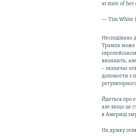
at state of her
— Tim White
Несподівано 
Трампа може 
європейськом
визнають, ал
– зазначає о
допомогти з 
регуляторног
Йдеться про е
але якщо це с
в Америці зму
На думку огл