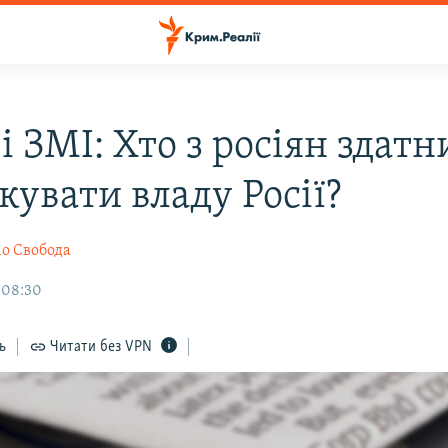
і ЗМІ: Хто з росіян здатн
кувати владу Росії?
іо Свобода
 08:30
ь
Читати без VPN