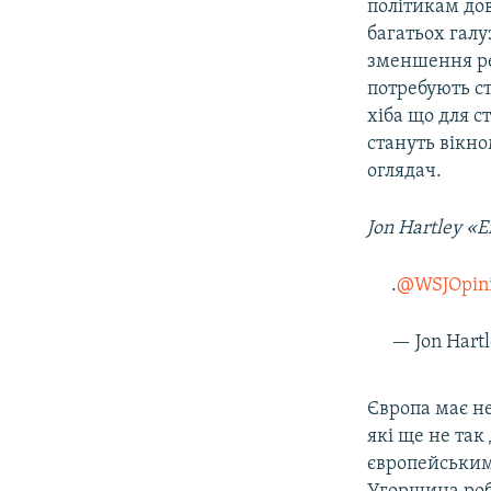
політикам до
багатьох гал
зменшення рег
потребують ст
хіба що для 
стануть вікн
оглядач.
Jon
.
@WSJOpin
— Jon Hart
Європа має не
які ще не та
європейським