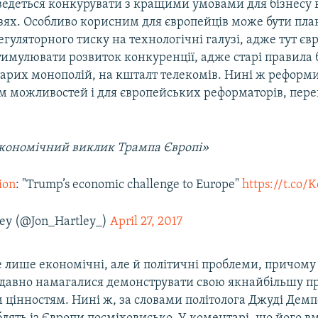
ведеться конкурувати з кращими умовами для бізнесу 
узях. Особливо корисним для європейців може бути пл
уляторного тиску на технологічні галузі, адже тут єв
имулювати розвиток конкуренції, адже старі правила 
старих монополій, на кшталт телекомів. Нині ж реформ
ом можливостей і для європейських реформаторів, пер
 Hartley‏ «Економічний виклик Трампа Європі»
ion
: "Trump’s economic challenge to Europe"
https://t.co
ley (@Jon_Hartley_)
April 27, 2017
 лише економічні, але й політичні проблеми, причому 
к давно намагалися демонструвати свою якнайбільшу п
 цінностям. Нині ж, за словами політолога Джуді Демп