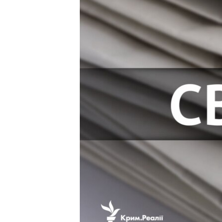
ВІДЕОУРОКИ «ELIFBE»
СВІДЧЕННЯ ОКУПАЦІЇ
УКРАЇНСЬКА ПРОБЛЕМА КРИМУ
ІНФОГРАФІКА