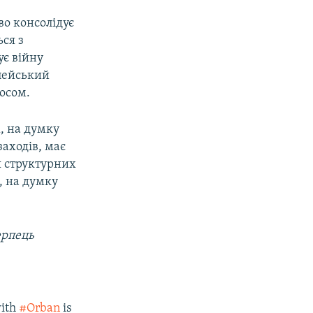
во консолідує
ься з
ує війну
пейський
осом.
ж, на думку
аходів, має
я структурних
, на думку
Терпець
with
#Orban
is