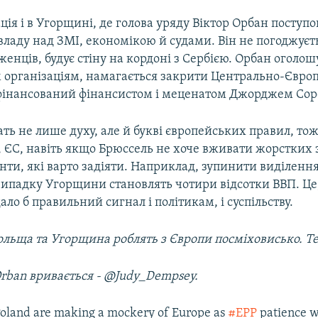
ція і в Угорщині, де голова уряду Віктор Орбан поступо
 владу над ЗМІ, економікою й судами. Він не погоджуєт
женців, будує стіну на кордоні з Сербією. Орбан оголош
організаціям, намагається закрити Центрально-Євро
 фінансований фінансистом і меценатом Джорджем Сор
чать не лише духу, але й букві європейських правил, то
 ЄС, навіть якщо Брюссель не хоче вживати жорстких з
нти, які варто задіяти. Наприклад, зупинити виділенн
 випадку Угорщини становлять чотири відсотки ВВП. Це
дало б правильний сигнал і політикам, і суспільству.
ni Michel‏ Польща та Угорщина роблять з Європи посміховисько. 
rban вривається - @Judy_Dempsey.
oland are making a mockery of Europe as
#EPP
patience 