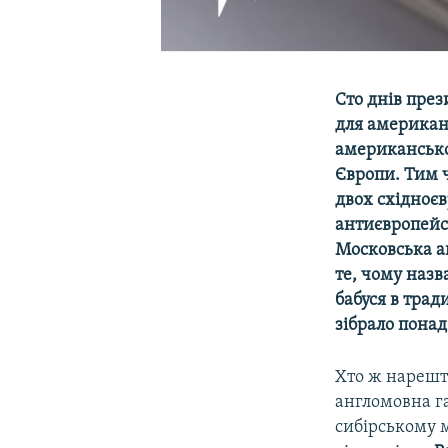
Сто днів пре
для американ
американсько
Європи. Тим 
двох східноє
антиєвропейс
Московська а
те, чому назв
бабуся в трад
зібрало понад
Хто ж нарешті
англомовна г
сибірському м