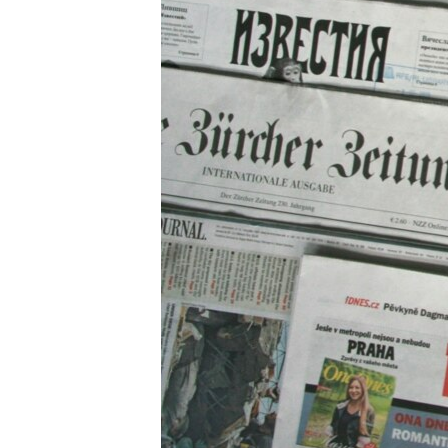
ВІДЕОУРОКИ «ELIFBE»
СВІДЧЕННЯ ОКУПАЦІЇ
УКРАЇНСЬКА ПРОБЛЕМА КРИМУ
ІНФОГРАФІКА