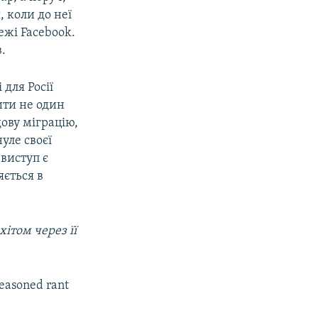
, коли до неї
ежі Facebook.
.
 для Росії
ити не один
ову міграцію,
уле своєї
виступ є
яється в
reasoned rant