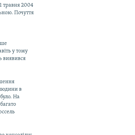
1 травня 2004
льною. Почуття
іше
віть у тому
ь виявився
ншення
 людини в
було. На
абагато
юссель