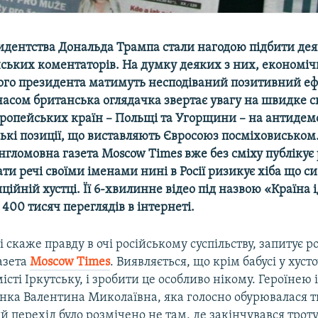
зидентства Дональда Трампа стали нагодою підбити дея
ських коментаторів. На думку деяких з них, економіч
го президента матимуть несподіваний позитивний еф
часом британська оглядачка звертає увагу на швидке 
вропейських країн – Польщі та Угорщини – на антидем
ькі позиції, що виставляють Євросоюз посміховиськом
нгломовна газета
Moscow
Times
вже без сміху публікує
ати речі своїми іменами нині в Росії ризикує хіба що с
иційній хустці. Її 6-хвилинне відео під назвою «Країна і
 400 тисяч переглядів в інтернеті.
 скаже правду в очі російському суспільству, запитує р
азета
Moscow
Times
. Виявляється, що крім бабусі у хусто
істі Іркутську, і зробити це особливо нікому. Героїнею
інка Валентина Миколаївна, яка голосно обурювалася 
 перехід було розмічено не там, де закінчувався троту