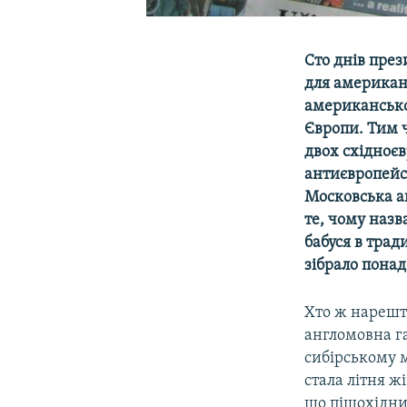
Сто днів пре
для американ
американсько
Європи. Тим 
двох східноє
антиєвропейс
Московська а
те, чому назв
бабуся в трад
зібрало понад
Хто ж нарешті
англомовна г
сибірському м
стала літня ж
що пішохідний