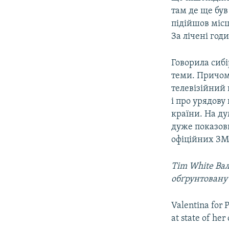
там де ще був
підійшов місц
За лічені год
Говорила сибі
теми. Причому
телевізійний 
і про урядову
країни. На ду
дуже показови
офіційних ЗМ
Tim White‏ Валентину в президенти! Російська бабуся стає культовим хітом через її
обґрунтовану 
Valentina for 
at state of her