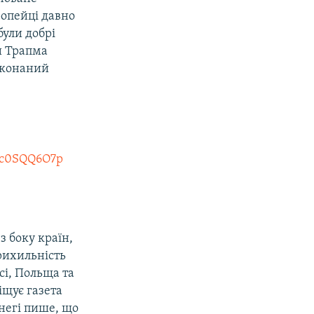
ропейці давно
були добрі
и Трапма
еконаний
/Kc0SQQ6O7p
з боку країн,
рихильність
сі, Польща та
іщує газета
гнегі пише, що