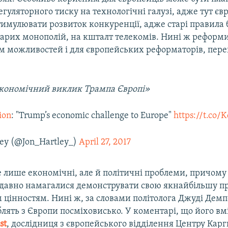
уляторного тиску на технологічні галузі, адже тут єв
имулювати розвиток конкуренції, адже старі правила 
старих монополій, на кшталт телекомів. Нині ж реформ
ом можливостей і для європейських реформаторів, пер
 Hartley‏ «Економічний виклик Трампа Європі»
ion
: "Trump’s economic challenge to Europe"
https://t.co
ley (@Jon_Hartley_)
April 27, 2017
 лише економічні, але й політичні проблеми, причому 
к давно намагалися демонструвати свою якнайбільшу п
цінностям. Нині ж, за словами політолога Джуді Демп
ять з Європи посміховисько. У коментарі, що його вм
st
​, дослідниця з європейського відділення Центру Кар