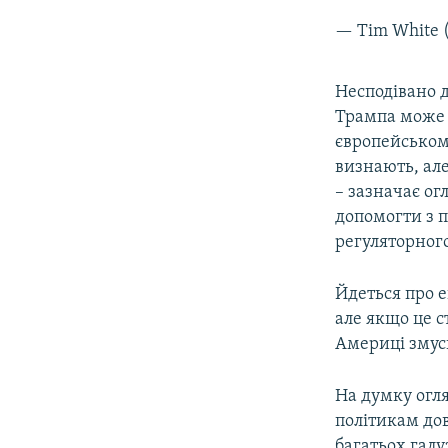
— Tim White
Несподівано 
Трампа може 
європейськом
визнають, ал
– зазначає о
допомогти з 
регуляторног
Йдеться про е
але якщо це с
Америці змуси
На думку огл
політикам до
багатьох гал