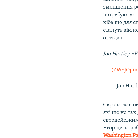
зменшення рег
потребують ст
хіба що для 
стануть вікн
оглядач.
Jon
.
@WSJOpin
— Jon Hart
Європа має не
які ще не та
європейським 
Угорщина робл
Washington
Po