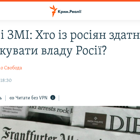
і ЗМІ: Хто із росіян здат
кувати владу Росії?
іо Свобода
 18:30
ь
Читати без VPN