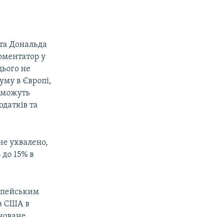
нта Дональда
оментатор у
цього не
му в Європі,
 можуть
датків та
не ухвалено,
 до 15% в
ропейським
в США в
ановане