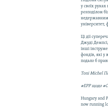
Подібна ситуа
у своїх руках
розподілом бі
недержавним 
університет,
Ці дії супере
Джуді Демпсі,
інші інструме
фондів, які у
подало б прав
To
#EPP щодо #O
Hungary and P
now running l