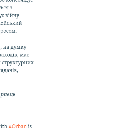
во консолідує
ься з
ує війну
пейський
оросом.
ж, на думку
аходів, має
я структурних
ядачів,
Терпець
with
#Orban
is