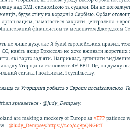
ція і в Угорщині, де голова уряду Віктор Орбан поступо
 владу над ЗМІ, економікою та судами. Він не погоджуєт
женців, будує стіну на кордоні з Сербією. Орбан оголош
організаціям, намагається закрити Центрально-Євро
 фінансований фінансистом та меценатом Джорджем С
чать не лише духу, але й букві європейських правил, то
 ЄС, навіть якщо Брюссель не хоче вживати жорстких з
нти, які варто задіяти. Наприклад, зупинити виділенн
 випадку Угорщини становлять 4% ВВП. Це, на думку огл
ильний сигнал і політикам, і суспільству.
ni Michel‏ Польща та Угорщина роблять з Європи посміховисько. 
rban вривається - @Judy_Dempsey.
oland are making a mockery of Europe as
#EPP
patience 
ow -
@Judy_Dempsey
.
https://t.co/dq9pQNG6tT