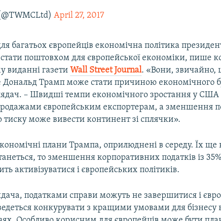
 (@TWMCLtd)
April 27, 2017
для багатьох європейців економічна політика президе
стати поштовхом для європейської економіки, пише к
у виданні газети
Wall
Street
Journal
. «Вони, звичайно, 
е Дональд Трамп може стати причиною економічного бу
глядач. – Швидші темпи економічного зростання у США
продажами європейським експортерам, а зменшення по
о тиску може вивести континент зі сплячки».
кономічні плани Трампа, оприлюднені в середу. Їх ще 
танеться, то зменшення корпоративних податків із 35%
ть активізуватися і європейських політиків.
ядача, податками справи можуть не завершитися і єв
ведеться конкурувати з кращими умовами для бізнесу 
узях. Особливо корисним для європейців може бути пл