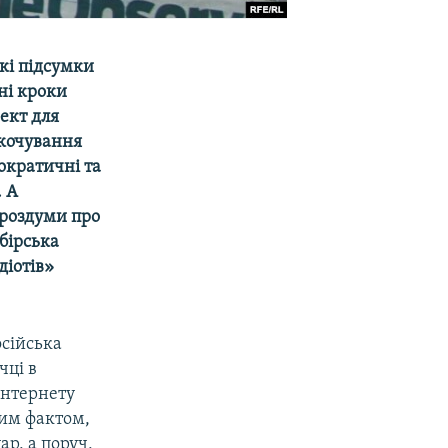
кі підсумки
ні кроки
ект для
скочування
ократичні та
. А
 роздуми про
ибірська
діотів»
осійська
чці в
 інтернету
тим фактом,
ар, а поруч,