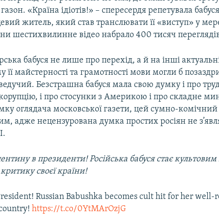
 газон. «Країна ідіотів!» – спересердя репетувала бабуся
евий житель, який став транслювати її «виступ» у мер
ини шестихвилинне відео набрало 400 тисяч переглядів
рська бабуся не лише про перехід, а й на інші актуальні
 її майстерності та грамотності мови могли б позаздр
ведучий. Безстрашна бабуся мала свою думку і про труд
 корупцію, і про стосунки з Америкою і про складне мин
мку оглядача московської газети, цей сумно-комічний 
м, адже нецензурована думка простих росіян не з’явл
І.
критику своєї країни!
President! Russian Babushka becomes cult hit for her well-
 country!
https://t.co/0YtMArOzjG