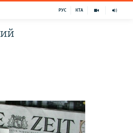
РУС
КТА
ний