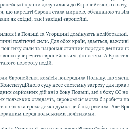
ропейські країни долучилися до Європейського союзу, 
ся, що нарешті Європа стала мирною, об’єднаною та ві
ли як східні, так і західні європейці.
илися і в Польщі та Угорщині домінують неліберальні,
чні політичні сили. Для обох країн, здається, важлив
 політику сили та націоналістичний порядок денний на
о вони суперечать європейським цінностям. А Брюссел
такого повороту подій.
оли Європейська комісія попередила Польщу, що зме
Конституційного суду несе системну загрозу для прав
дних серйозних дій ані з боку Польщі, ані з боку ЄС не 
х польських оглядачів, єврокомісія могла б зробити н
іть польська громадська думка це б підтримала. Але Бр
порадним перед польськими політиками.