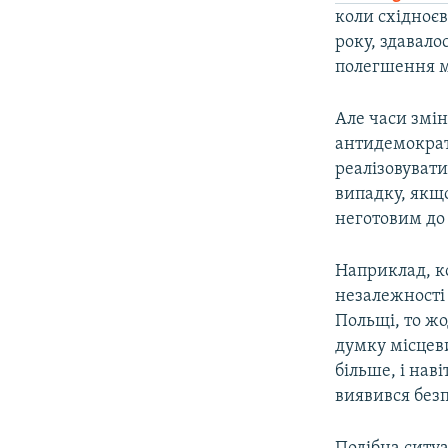
коли східноєв
року, здавало
полегшення ма
Але часи змін
антидемократи
реалізовувати
випадку, якщ
неготовим до 
Наприклад, к
незалежності 
Польщі, то жо
думку місцеви
більше, і нав
виявився без