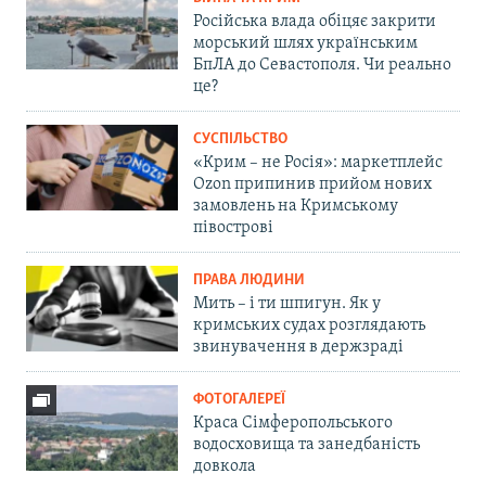
Російська влада обіцяє закрити
морський шлях українським
БпЛА до Севастополя. Чи реально
це?
СУСПІЛЬСТВО
«Крим – не Росія»: маркетплейс
Ozon припинив прийом нових
замовлень на Кримському
півострові
ПРАВА ЛЮДИНИ
Мить – і ти шпигун. Як у
кримських судах розглядають
звинувачення в держзраді
ФОТОГАЛЕРЕЇ
Краса Сімферопольського
водосховища та занедбаність
довкола