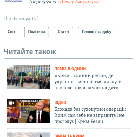
(Передрук із
«Голосу Америки»)
This item is part of
Світ
Політика
Статті
Головне за добу
Читайте також
ПРАВА ЛЮДИНИ
«Крим – єдиний регіон, де
українці – меншість»: дискусія
навколо нової пам'ятної дати
ВІДЕО
Блокада без сухопутної операції:
Крим сам себе не заправить і не
прогодує | Крим.Реалії
ВІЙНА ТА КРИМ