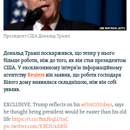
ВІДЕОУРОКИ «ELIFBE»
Русский
СВІДЧЕННЯ ОКУПАЦІЇ
Qırımtatar
УКРАЇНСЬКА ПРОБЛЕМА КРИМУ
ДОЛУЧАЙСЯ!
Президент США Дональд Трамп
ІНФОГРАФІКА
Дональд Трамп поскаржився, що тепер у нього
більше роботи, ніж до того, як він став президентом
Усі сайти RFE/RL
США. У ексклюзивному інтерв'ю інформаційному
агентству
Reuters
він заявив, що робота господаря
Білого дому виявилася складнішою, ніж він собі
уявляв.
EXCLUSIVE: Trump reflects on his
#First100days
, says
he thought being president would be easier than his old
life
https://t.co/Bm3bqLU1nC
pic.twitter.com/Y3E3UxE8Si