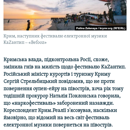
ВІДЕОУРОКИ «ELIFBE»
Русский
СВІДЧЕННЯ ОКУПАЦІЇ
Qırımtatar
УКРАЇНСЬКА ПРОБЛЕМА КРИМУ
ДОЛУЧАЙСЯ!
Крим, наступник фестивалю електронної музики
ІНФОГРАФІКА
KaZaнтип ‒ «Befooz»
Кримська влада, підконтрольна Росії, схоже,
Усі сайти RFE/RL
змінила гнів на милість щодо фестивалю KaZaнтип.
Російський міністр курортів і туризму Криму
Сергій Стрельбицький повідомив, що не проти
повернення оупен-ейру на півострів, хоча рік тому
тодішній прокурор Наталія Поклонська говорила,
що «наркофестиваль» заборонений назавжди.
Кореспондент Крим.Реалії з'ясовував, наскільки
ймовірно, що відомий на весь світ фестиваль
електронної музики повернеться на півострів.