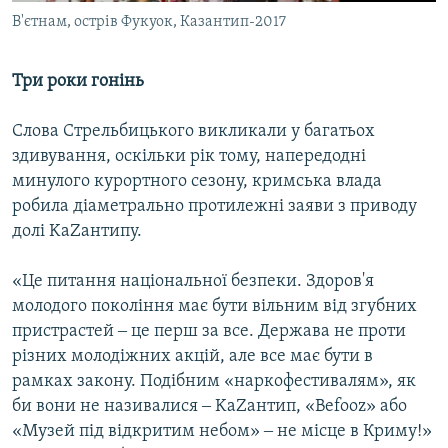
В'єтнам, острів Фукуок, Казантип-2017
Три роки гонінь
Слова Стрельбицького викликали у багатьох
здивування, оскільки рік тому, напередодні
минулого курортного сезону, кримська влада
робила діаметрально протилежні заяви з приводу
долі KaZантипу.
«Це питання національної безпеки. Здоров'я
молодого покоління має бути вільним від згубних
пристрастей ‒ це перш за все. Держава не проти
різних молодіжних акцій, але все має бути в
рамках закону. Подібним «наркофестивалям», як
би вони не називалися ‒ KaZантип, «Befooz» або
«Музей під відкритим небом» ‒ не місце в Криму!»