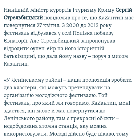
Нинішній міністр курортів і туризму Криму
Сергій
Стрельбицький
повідомив про те, що KaZантип має
повернутися 27 квітня. З 2000 до 2013 року
фестиваль відбувався у селі Попівка поблизу
Євпаторії. Але Стрельбицький запропонував
відродити оупен-ейр на його історичній
батьківщині, що дала йому назву ‒ поруч з мисом
Казантип.
«У Ленінському районі ‒ наша пропозиція зробити
два кластери, які можуть претендувати на
організацію молодіжного фестивалю. Той
фестиваль, про який ми говоримо, КаZантип, мені
здається, він може й має повернутися до
Ленінського району, там є прекрасні об'єкти ‒
недобудована атомна станція, яку можна
використовувати. Молоді дійсно буде цікаво, тому