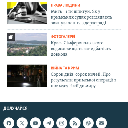
ПРАВА ЛЮДИНИ
Мить – і ти шпигун. Як у
кримських судах розглядають
звинувачення в держзраді
ФОТОГАЛЕРЕЇ
Краса Сімферопольського
водосховища та занедбаність
довкола
ВІЙНА ТА КРИМ
Сорок днів, сорок ночей. Про
результати кримської операції з
примусу Росії до миру
ДОЛУЧАЙСЯ!