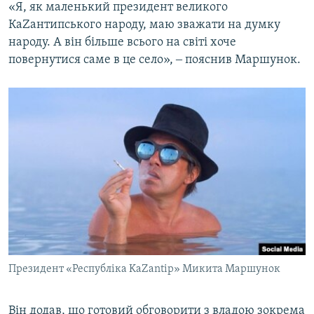
«Я, як маленький президент великого
КаZантипського народу, маю зважати на думку
народу. А він більше всього на світі хоче
повернутися саме в це село», ‒ пояснив Маршунок.
Президент «Республіка KaZantip» Микита Маршунок
Він додав, що готовий обговорити з владою зокрема