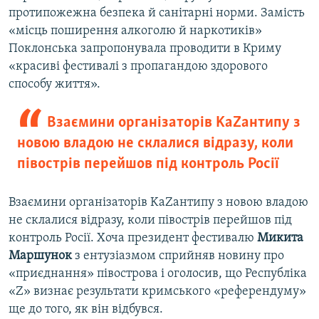
протипожежна безпека й санітарні норми. Замість
«місць поширення алкоголю й наркотиків»
Поклонська запропонувала проводити в Криму
«красиві фестивалі з пропагандою здорового
способу життя».
Взаємини організаторів KaZантипу з
новою владою не склалися відразу, коли
півострів перейшов під контроль Росії
Взаємини організаторів KaZантипу з новою владою
не склалися відразу, коли півострів перейшов під
контроль Росії. Хоча президент фестивалю
Микита
Маршунок
з ентузіазмом сприйняв новину про
«приєднання» півострова і оголосив, що Республіка
«Z» визнає результати кримського «референдуму»
ще до того, як він відбувся.