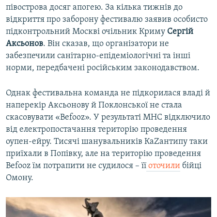
півострова досяг апогею. За кілька тижнів до
відкриття про заборону фестивалю заявив особисто
підконтрольний Москві очільник Криму
Сергій
Аксьонов
. Він сказав, що організатори не
забезпечили санітарно-епідеміологічні та інші
норми, передбачені російським законодавством.
Однак фестивальна команда не підкорилася владі й
наперекір Аксьонову й Поклонської не стала
скасовувати «Befooz». У результаті МНС відключило
від електропостачання територію проведення
оупен-ейру. Тисячі шанувальників КаZантипу таки
приїхали в Попівку, але на територію проведення
Befooz їм потрапити не судилося – її
оточили
бійці
Омону.