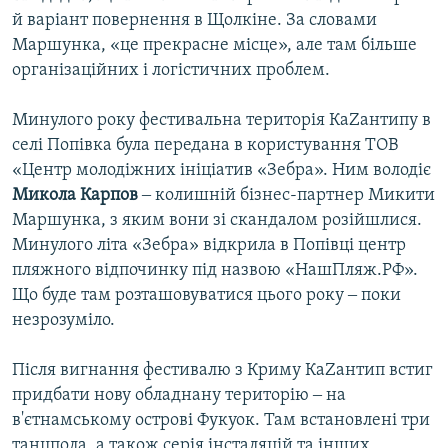
й варіант повернення в Щолкіне. За словами
Маршунка, «це прекрасне місце», але там більше
організаційних і логістичних проблем.
Минулого року фестивальна територія КаZантипу в
селі Попівка була передана в користування ТОВ
«Центр молодіжних ініціатив «Зебра». Ним володіє
Микола Карпов
‒ колишній бізнес-партнер Микити
Маршунка, з яким вони зі скандалом розійшлися.
Минулого літа «Зебра» відкрила в Попівці центр
пляжного відпочинку під назвою «НашПляж.РФ».
Що буде там розташовуватися цього року ‒ поки
незрозуміло.
Після вигнання фестивалю з Криму КаZантип встиг
придбати нову обладнану територію ‒ на
в'єтнамському острові Фукуок. Там встановлені три
танцпола, а також серія інсталяцій та інших