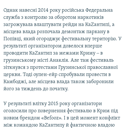
Однак навесні 2014 року російська Федеральна
служба з контролю за оборотом наркотиків
загрожувала влаштувати рейди на КаZантипі, а
місцева влада розпочала демонтаж паркану в
Попівці, який огороджує фестивальну територію. У
результаті організатором довелося вперше
проводити КаZантип за межами Криму ‒ в
грузинському місті Анаклія. Але там фестиваль
зіткнувся з протестами Грузинської православної
церкви. Тоді оупен-ейр спробували провести в
Камбоджі, але місцева влада також заборонили
його за тиждень до початку.
У результаті влітку 2015 року організатори
оголосили про повернення фестивалю в Крим під
новим брендом «Befooz». І в цей момент конфлікт
між командою КаZантипу й фактичною владою