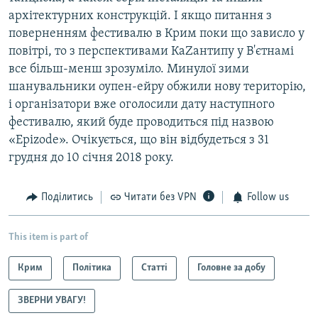
архітектурних конструкцій. І якщо питання з
поверненням фестивалю в Крим поки що зависло у
повітрі, то з перспективами КаZантипу у В'єтнамі
все більш-менш зрозуміло. Минулої зими
шанувальники оупен-ейру обжили нову територію,
і організатори вже оголосили дату наступного
фестивалю, який буде проводиться під назвою
«Epizode». Очікується, що він відбудеться з 31
грудня до 10 січня 2018 року.
Поділитись
Читати без VPN
Follow us
This item is part of
Крим
Політика
Статті
Головне за добу
ЗВЕРНИ УВАГУ!