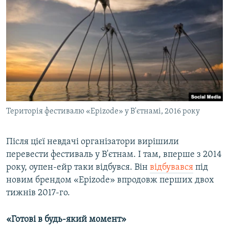
Територія фестивалю «Epizode» у В'єтнамі, 2016 року
Після цієї невдачі організатори вирішили
перевести фестиваль у В'єтнам. І там, вперше з 2014
року, оупен-ейр таки відбувся. Він
відбувався
під
новим брендом «Epizode» впродовж перших двох
тижнів 2017-го.
«Готові в будь-який момент»