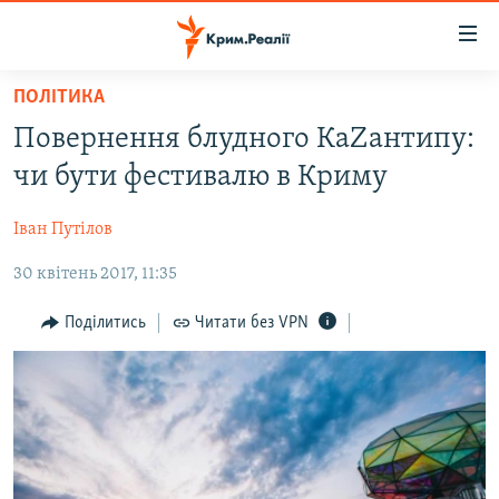
Доступність
посилання
Перейти
ПОЛІТИКА
до
НОВИНИ
Повернення блудного КаZантипу:
основного
ВОДА.КРИМ
матеріалу
чи бути фестивалю в Криму
ВІДЕО ТА ФОТО
Перейти
до
Іван Путілов
ПОЛІТИКА
основної
30 квітень 2017, 11:35
БЛОГИ
навігації
Перейти
ПОГЛЯД
Поділитись
Читати без VPN
до
ІНТЕРВ'Ю
пошуку
ВСЕ ЗА ДЕНЬ
СПЕЦПРОЕКТИ
ЯК ОБІЙТИ БЛОКУВАННЯ
ДЕПОРТАЦІЯ