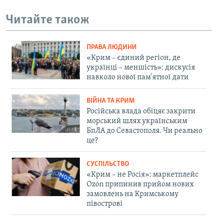
Читайте також
ПРАВА ЛЮДИНИ
«Крим – єдиний регіон, де
українці – меншість»: дискусія
навколо нової пам'ятної дати
ВІЙНА ТА КРИМ
Російська влада обіцяє закрити
морський шлях українським
БпЛА до Севастополя. Чи реально
це?
СУСПІЛЬСТВО
«Крим – не Росія»: маркетплейс
Ozon припинив прийом нових
замовлень на Кримському
півострові