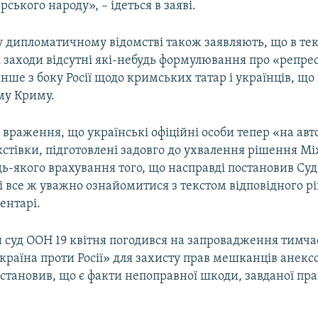
ського народу», – ідеться в заяві.
у дипломатичному відомстві також заявляють, що в тек
 заходи відсутні які-небудь формулювання про «репрес
інше з боку Росії щодо кримських татар і українців, 
му Криму.
враження, що українські офіційні особи тепер «на авт
кстівки, підготовлені задовго до ухвалення рішення 
дь-якого врахування того, що насправді постановив Су
 і все ж уважно ознайомитися з текстом відповідного р
ентарі.
суд ООН 19 квітня погодився на запровадження тимча
країна проти Росії» для захисту прав мешканців анекс
остановив, що є факти непоправної шкоди, завданої пр