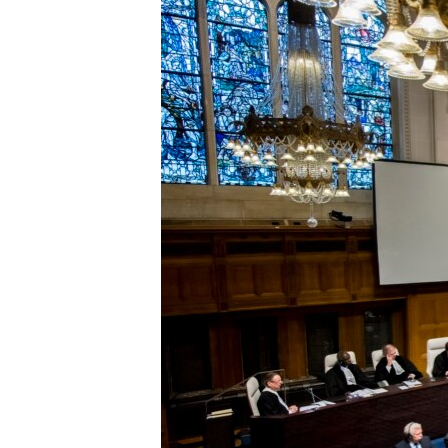
ВІДЕОУРОКИ «ELIFBE»
СВІДЧЕННЯ ОКУПАЦІЇ
УКРАЇНСЬКА ПРОБЛЕМА КРИМУ
ІНФОГРАФІКА