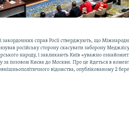
ві закордонних справ Росії стверджують, що Міжнарод
в'язував російську сторону скасувати заборону Меджліс
рського народу, і закликають Київ «уважно ознайомит
 за позовом Києва до Москви. Про це йдеться в комен
овнішньополітичного відомства, опублікованому 2 бере