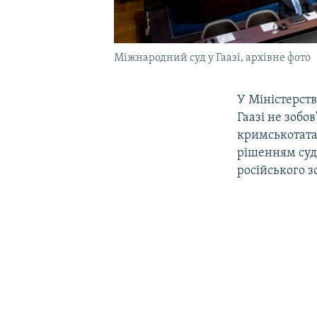
Міжнародний суд у Гаазі, архівне фото
У Міністерст
Гаазі не зобо
кримськотата
рішенням суду
російського з