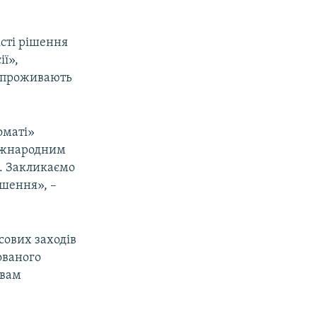
сті рішення
ії»,
що проживають
оматі»
Міжнародним
д. Закликаємо
ішення», –
сових заходів
ованого
авам