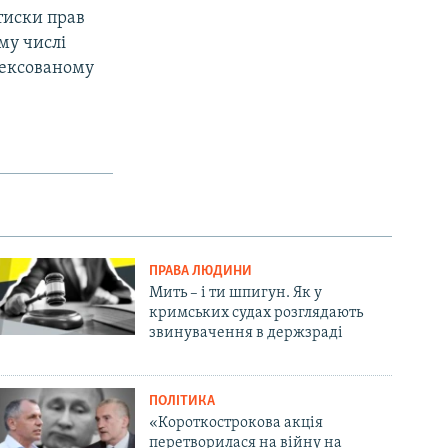
тиски прав
му числі
нексованому
ПРАВА ЛЮДИНИ
Мить – і ти шпигун. Як у
кримських судах розглядають
звинувачення в держзраді
ПОЛІТИКА
«Короткострокова акція
перетворилася на війну на