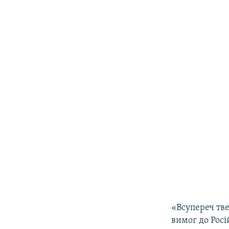
«Всупереч тв
вимог до Росі