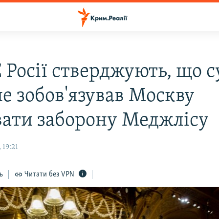
 Росії стверджують, що с
не зобов'язував Москву
вати заборону Меджлісу
 19:21
ь
Читати без VPN