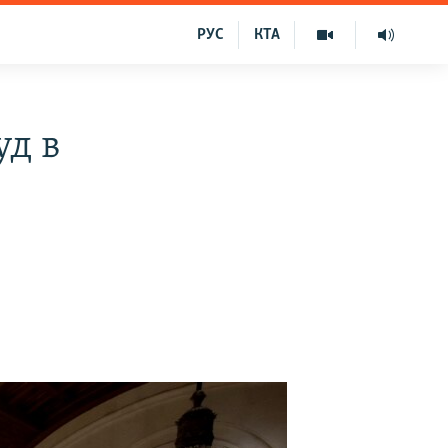
РУС
КТА
уд в