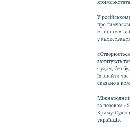
кримськотатар
У російськом
про тимчасові
«гоніння» та 
у анексовано
«Створюється 
зачитують те
Судом, без бу
їх знайти час
сказано в ком
Міжнародний 
за позовом «У
Криму. Суд п
українців.