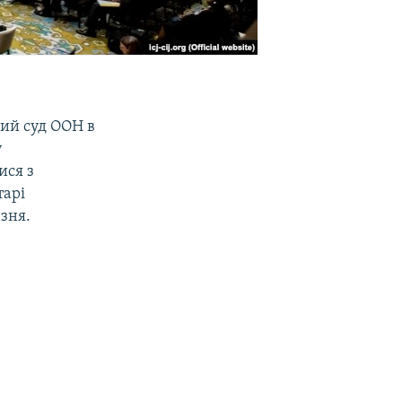
ний суд ООН в
у
ися з
тарі
зня.