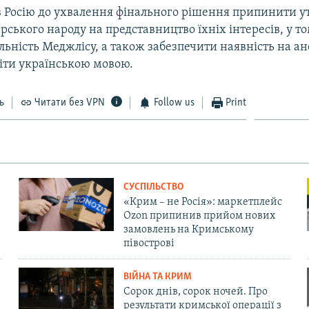
ав Росію до ухвалення фінального рішення припинити у
ського народу на представництво їхніх інтересів, у то
льність Меджлісу, а також забезпечити наявність на а
віти українською мовою.
ь
Читати без VPN
Follow us
Print
СУСПІЛЬСТВО
«Крим – не Росія»: маркетплейс
Ozon припинив прийом нових
замовлень на Кримському
півострові
ВІЙНА ТА КРИМ
Сорок днів, сорок ночей. Про
результати кримської операції з