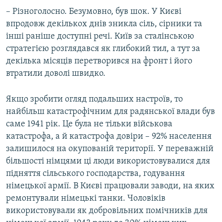
– Різноголосно. Безумовно, був шок. У Києві
впродовж декількох днів зникла сіль, сірники та
інші раніше доступні речі. Київ за сталінською
стратегією розглядався як глибокий тил, а тут за
декілька місяців перетворився на фронт і його
втратили доволі швидко.
Якщо зробити огляд подальших настроїв, то
найбільш катастрофічним для радянської влади був
саме 1941 рік. Це була не тільки військова
катастрофа, а й катастрофа довіри – 92% населення
залишилося на окупованій території. У переважній
більшості німцями ці люди використовувалися для
підняття сільського господарства, годування
німецької армії. В Києві працювали заводи, на яких
ремонтували німецькі танки. Чоловіків
використовували як добровільних помічників для