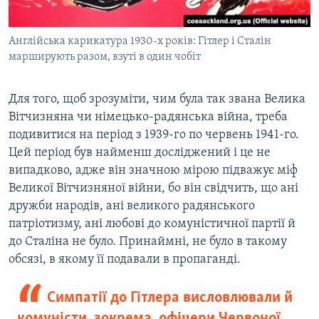
Англійська карикатура 1930-х років: Гітлер і Сталін
марширують разом, взуті в один чобіт
Для того, щоб зрозуміти, чим була так звана Велика
Вітчизняна чи німецько-радянська війна, треба
подивитися на період з 1939-го по червень 1941-го.
Цей період був найменш досліджений і це не
випадково, адже він значною мірою підважує міф
Великої Вітчизняної війни, бо він свідчить, що ані
дружби народів, ані великого радянського
патріотизму, ані любові до комуністичної партії й
до Сталіна не було. Принаймні, не було в такому
обсязі, в якому її подавали в пропаганді.
Симпатії до Гітлера висловлювали й
комуністи, зокрема, офіцери Червоної