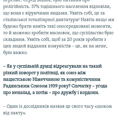
перепис. Серед інших, було питання про
релігійність. 57% тодішнього населення відповіли,
що вони є віруючими людьми. Уявіть собі, це за
сталінської тоталітарної диктатури! Навіть якщо ми
будемо брати навіть такі опосередковані моменти,
то й можемо зробити висновок, що суспільство було
складним. Уявіть собі, щоб за 20 років зробити з
цих людей відданих комуністів – це, як на мене,
було важко.
– Як у суспільній думці відреагували на такий
різкий поворот у політиці, як союз між
нацистською Німеччиною та комуністичним
Радянським Союзом 1939 року? Спочатку – угода
про ненапад, а потім – про дружбу і кордони.
– Один із дослідників назвав це свого часу «шоком
від пакту».