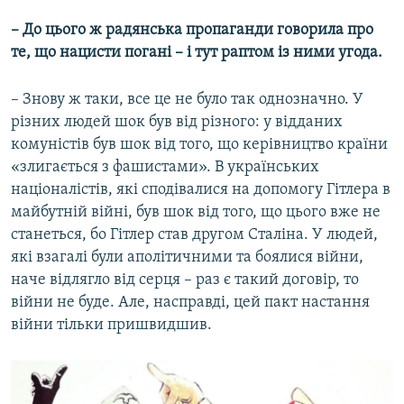
– До цього ж радянська пропаганди говорила про
те, що нацисти погані – і тут раптом із ними угода.
– Знову ж таки, все це не було так однозначно. У
різних людей шок був від різного: у відданих
комуністів був шок від того, що керівництво країни
«злигається з фашистами». В українських
націоналістів, які сподівалися на допомогу Гітлера в
майбутній війні, був шок від того, що цього вже не
станеться, бо Гітлер став другом Сталіна. У людей,
які взагалі були аполітичними та боялися війни,
наче відлягло від серця – раз є такий договір, то
війни не буде. Але, насправді, цей пакт настання
війни тільки пришвидшив.