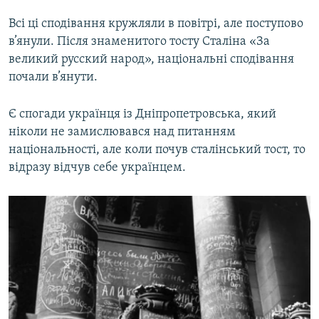
Всі ці сподівання кружляли в повітрі, але поступово
в’янули. Після знаменитого тосту Сталіна «За
великий русский народ», національні сподівання
почали в’янути.
Є спогади українця із Дніпропетровська, який
ніколи не замислювався над питанням
національності, але коли почув сталінський тост, то
відразу відчув себе українцем.