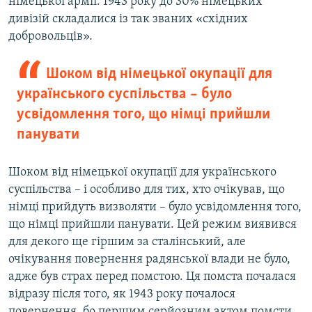
німецької армії. 1943 року до 30% німецьких
дивізій складалися із так званих «східних
добровольців».
Шоком від німецької окупації для
українського суспільства – було
усвідомлення того, що німці прийшли
панувати
Шоком від німецької окупації для українського
суспільства – і особливо для тих, хто очікував, що
німці прийдуть визволяти – було усвідомлення того,
що німці прийшли панувати. Цей режим виявився
для декого ще гіршим за сталінський, але
очікування повернення радянської влади не було,
адже був страх перед помстою. Ця помста почалася
відразу після того, як 1943 року почалося
повернення, бо першим серйозним актом помсти