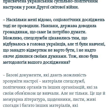
присвячена українським суспільно-політичним
настроям у роки Другої світової війни.
– Наскільки мені відомо, соціологічних досліджень
тоді не проводили. Навпаки, держава доводила
громадянам, що саме їм потрібно думати.
Можливо, спецслужби цікавились тим, що
відбувалось в головах українців, але ті були навчені,
що занадто відвертим не варто бути, і не надто
охоче ділилися своїми думками. Тож, якою була
методологія вашого дослідження?
– Базові документи, які дають можливість
зрозуміти настрої – матеріали спецслужб,
політичних органів та інших організацій, які за
своїм обов’язком це вивчали. Але не тільки. Це ще й
мемуарна література, щоденники, листи, живі
спогади і багато інших матеріалів, які