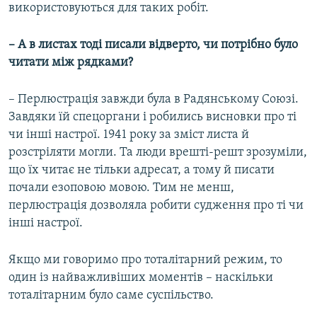
використовуються для таких робіт.
– А в листах тоді писали відверто, чи потрібно було
читати між рядками?
– Перлюстрація завжди була в Радянському Союзі.
Завдяки їй спецоргани і робились висновки про ті
чи інші настрої. 1941 року за зміст листа й
розстріляти могли. Та люди врешті-решт зрозуміли,
що їх читає не тільки адресат, а тому й писати
почали езоповою мовою. Тим не менш,
перлюстрація дозволяла робити судження про ті чи
інші настрої.
Якщо ми говоримо про тоталітарний режим, то
один із найважливіших моментів – наскільки
тоталітарним було саме суспільство.