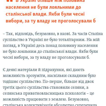
В Україні більше ніж половина
населення не були лояльними до
сталінської влади. Якби були чесні
вибори, за ту владу не проголосували б
– Так, відповідь, безумовно, в назві. За часів Сталіна
суспільство в Україні не було тоталітарним. На мій
погляд, в Україні десь понад половину населення
не було лояльним до сталінської влади. Якби були
чесні вибори, за ту владу не проголосували б.
Є деякі матеріали й підрахунки, які дають
можливість зрозуміти, наскільки складним було
тодішнє суспільство. По-перше, більше від двох
третіх цього суспільства становили селяни, а
селянська приватновласницька психологія – це
можливість працювати з землею. Безумовно,
сталінська колективізація абсолютно суперечила