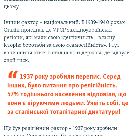
цьому.
Інший фактор – національний. В 1939-1940 роках
Сталін приєднав до УРСР західноукраїнські
регіони, які мали свою ідентичність – власну
історію боротьби за свою «самостійність». І тут
вони опиняються в сталінській державі, де відчули
оцей тиск.
1937 року зробили перепис. Серед
інших, було питання про релігійність.
57% тодішнього населення відповіли, що
вони є віруючими людьми. Уявіть собі, це
за сталінської тоталітарної диктатури!
Ще був релігійний фактор – 1937 року зробили