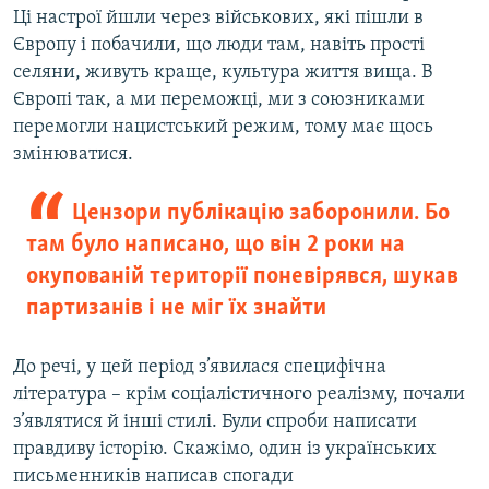
Ці настрої йшли через військових, які пішли в
Європу і побачили, що люди там, навіть прості
селяни, живуть краще, культура життя вища. В
Європі так, а ми переможці, ми з союзниками
перемогли нацистський режим, тому має щось
змінюватися.
Цензори публікацію заборонили. Бо
там було написано, що він 2 роки на
окупованій території поневірявся, шукав
партизанів і не міг їх знайти
До речі, у цей період з’явилася специфічна
література – крім соціалістичного реалізму, почали
з’являтися й інші стилі. Були спроби написати
правдиву історію. Скажімо, один із українських
письменників написав спогади