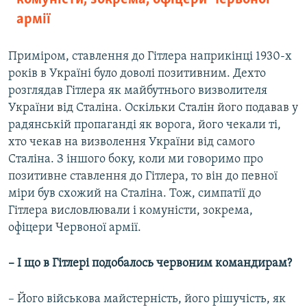
армії
Приміром, ставлення до Гітлера наприкінці 1930-х
років в Україні було доволі позитивним. Дехто
розглядав Гітлера як майбутнього визволителя
України від Сталіна. Оскільки Сталін його подавав у
радянській пропаганді як ворога, його чекали ті,
хто чекав на визволення України від самого
Сталіна. З іншого боку, коли ми говоримо про
позитивне ставлення до Гітлера, то він до певної
міри був схожий на Сталіна. Тож, симпатії до
Гітлера висловлювали і комуністи, зокрема,
офіцери Червоної армії.
– І що в Гітлері подобалось червоним командирам?
– Його військова майстерність, його рішучість, як