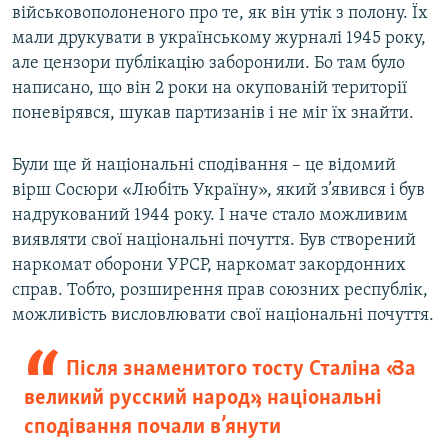
військовополоненого про те, як він утік з полону. Їх
мали друкувати в українському журналі 1945 року,
але цензори публікацію заборонили. Бо там було
написано, що він 2 роки на окупованій території
поневірявся, шукав партизанів і не міг їх знайти.
Були ще й національні сподівання – це відомий
вірш Сосюри «Любіть Україну», який з’явився і був
надрукований 1944 року. І наче стало можливим
виявляти свої національні почуття. Був створений
наркомат оборони УРСР, наркомат закордонних
справ. Тобто, розширення прав союзних республік,
можливість висловлювати свої національні почуття.
Після знаменитого тосту Сталіна «За
великий русский народ», національні
сподівання почали в’янути