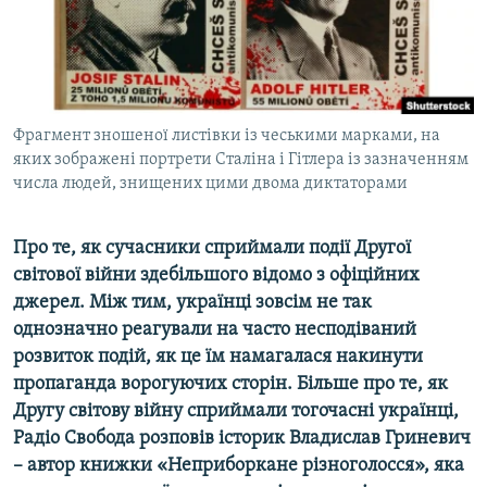
ВІДЕОУРОКИ «ELIFBE»
Русский
СВІДЧЕННЯ ОКУПАЦІЇ
Qırımtatar
УКРАЇНСЬКА ПРОБЛЕМА КРИМУ
ДОЛУЧАЙСЯ!
Фрагмент зношеної листівки із чеськими марками, на
ІНФОГРАФІКА
яких зображені портрети Сталіна і Гітлера із зазначенням
числа людей, знищених цими двома диктаторами
Усі сайти RFE/RL
Про те, як сучасники сприймали події Другої
світової війни здебільшого відомо з офіційних
джерел. Між тим, українці зовсім не так
однозначно реагували на часто несподіваний
розвиток подій, як це їм намагалася накинути
пропаганда ворогуючих сторін. Більше про те, як
Другу світову війну сприймали тогочасні українці,
Радіо Свобода розповів історик Владислав Гриневич
– автор книжки «Неприборкане різноголосся», яка