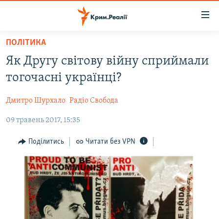
Доступність
посилання
Перейти
ПОЛІТИКА
до
НОВИНИ
Як Другу світову війну сприймали
основного
ВОДА.КРИМ
матеріалу
тогочасні українці?
ВІДЕО ТА ФОТО
Перейти
до
Дмитро Шурхало
Радіо Свобода
ПОЛІТИКА
основної
09 травень 2017, 15:35
БЛОГИ
навігації
Перейти
ПОГЛЯД
Поділитись
Читати без VPN
до
ІНТЕРВ'Ю
пошуку
ВСЕ ЗА ДЕНЬ
СПЕЦПРОЕКТИ
ЯК ОБІЙТИ БЛОКУВАННЯ
ДЕПОРТАЦІЯ