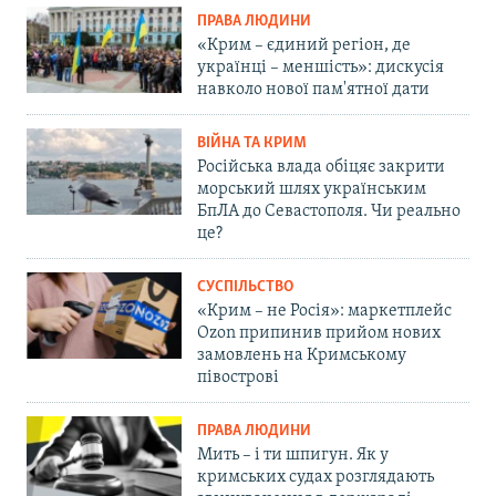
ПРАВА ЛЮДИНИ
«Крим – єдиний регіон, де
українці – меншість»: дискусія
навколо нової пам'ятної дати
ВІЙНА ТА КРИМ
Російська влада обіцяє закрити
морський шлях українським
БпЛА до Севастополя. Чи реально
це?
СУСПІЛЬСТВО
«Крим – не Росія»: маркетплейс
Ozon припинив прийом нових
замовлень на Кримському
півострові
ПРАВА ЛЮДИНИ
Мить – і ти шпигун. Як у
кримських судах розглядають