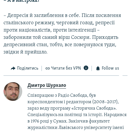
– А в настроях?
– Депресія й заглиблення в себе. Після посилення
сталінського режиму, черговий голод, репресії
проти націоналістів, проти інтелігенції –
заборонили той самий вірш Сосюри. Приходить
депресивний стан, тобто, все повернулося туди,
звідки й прийшло.
Поділитись
Читати без VPN
Follow us
Дмитро Шурхало
Співпрацюю з Радіо Свобода, був
кореcпондентом і редактором (2008–2017),
зараз веду програму «Історична Свобода».
Спеціалізуюсь на політиці та історії. Народився
в 1976 році у Сумах. Закінчив факультет
журналістики Львівського університету імені