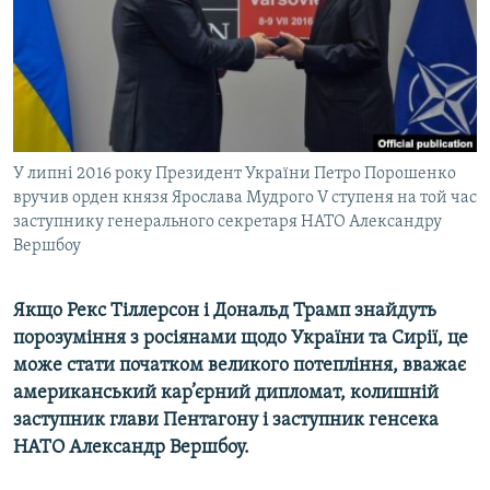
ВІДЕОУРОКИ «ELIFBE»
Русский
СВІДЧЕННЯ ОКУПАЦІЇ
Qırımtatar
УКРАЇНСЬКА ПРОБЛЕМА КРИМУ
ДОЛУЧАЙСЯ!
ІНФОГРАФІКА
У липні 2016 року Президент України Петро Порошенко
вручив орден князя Ярослава Мудрого V ступеня на той час
заступнику генерального секретаря НАТО Александру
Усі сайти RFE/RL
Вершбоу
Якщо Рекс Тіллерсон і Дональд Трамп знайдуть
порозуміння з росіянами щодо України та Сирії, це
може стати початком великого потепління, вважає
американський кар’єрний дипломат, колишній
заступник глави Пентагону і заступник генсека
НАТО Александр Вершбоу.