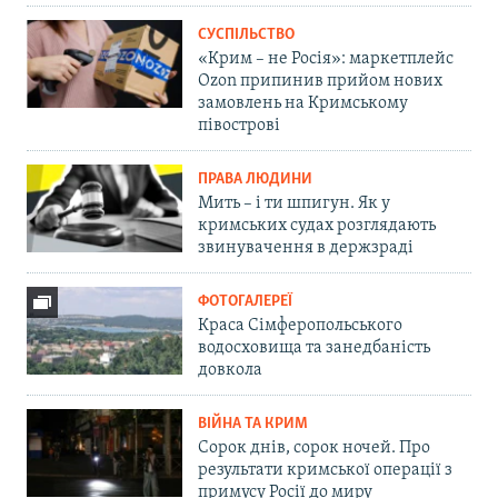
СУСПІЛЬСТВО
«Крим – не Росія»: маркетплейс
Ozon припинив прийом нових
замовлень на Кримському
півострові
ПРАВА ЛЮДИНИ
Мить – і ти шпигун. Як у
кримських судах розглядають
звинувачення в держзраді
ФОТОГАЛЕРЕЇ
Краса Сімферопольського
водосховища та занедбаність
довкола
ВІЙНА ТА КРИМ
Сорок днів, сорок ночей. Про
результати кримської операції з
примусу Росії до миру