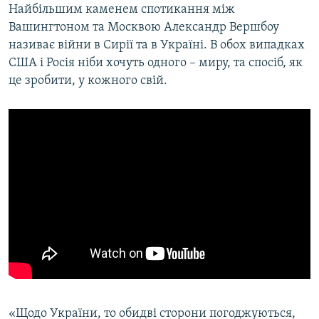
Найбільшим каменем спотикання між
Вашингтоном та Москвою Александр Вершбоу
називає війни в Сирії та в Україні. В обох випадках
США і Росія ніби хочуть одного – миру, та спосіб, як
це зробити, у кожного свій.
«Щодо України, то обидві сторони погоджуються,