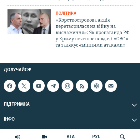
ПОЛІТИКА
«Короткострокова акція
перетворилася на війну на
виснаження»: Як пропаганда РФ
у Криму пояснює невдачі «СВО»
та залякує «мінними атаками»
ДОЛУЧАЙСЯ!
ПІДТРИМКА
ІНФО
© Крим.Реалії, 2026 | Усі права застережено.
КТА
РУС