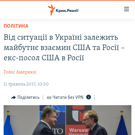
Доступність
посилання
Перейти
ПОЛІТИКА
до
НОВИНИ
Від ситуації в Україні залежить
основного
ВОДА.КРИМ
матеріалу
майбутнє взаємин США та Росії –
ВІДЕО ТА ФОТО
Перейти
екс-посол США в Росії
до
ПОЛІТИКА
основної
Голос Америки
БЛОГИ
навігації
Перейти
11 травень 2017, 10:50
ПОГЛЯД
до
ІНТЕРВ'Ю
Поділитись
Читати без VPN
пошуку
ВСЕ ЗА ДЕНЬ
СПЕЦПРОЕКТИ
ЯК ОБІЙТИ БЛОКУВАННЯ
ДЕПОРТАЦІЯ