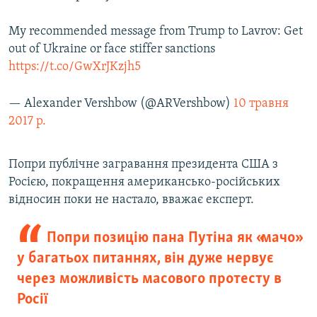
My recommended message from Trump to Lavrov: Get
out of Ukraine or face stiffer sanctions
https://t.co/GwXrJKzjh5
— Alexander Vershbow (@ARVershbow)
10 травня
2017 р.
Попри публічне загравання президента США з
Росією, покращення американсько-російських
відносин поки не настало, вважає експерт.
Попри позицію пана Путіна як «мачо»
у багатьох питаннях, він дуже нервує
через можливість масового протесту в
Росії