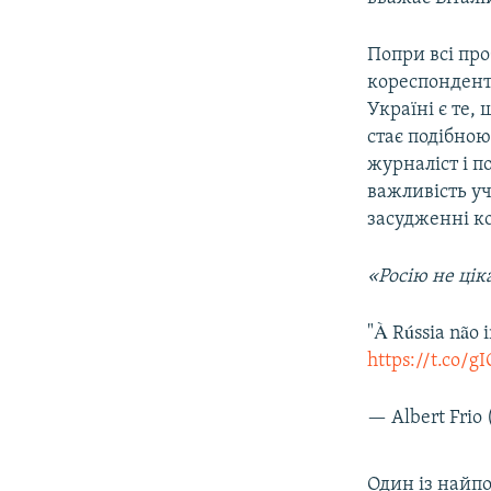
Попри всі про
кореспонденто
Україні є те,
стає подібною
журналіст і п
важливість уч
засудженні ко
«Росію не цік
"À Rússia não 
https://t.co/
— Albert Frio 
Один із найп