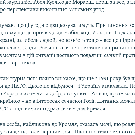
ий журналіст Абел Куелью де Мораеш, перш за все, за
ро перспективи виконання Мінських угод.
думав, що ці угоди спрацьовуватимуть. Припинення во
ії, тому що це призведе до стабілізації України. Подал
країні, загибель людей, непевність тощо – все це підр
країнської влади. Росія ніколи не пристане на припинен
ментом у цій ситуації постають подальші санкції прот
алій Портников.
кий журналіст і політолог каже, що ще з 1991 року бу
и до НАТО. Цього не відбулося – і Україну атакували. 
 Україна хоче мати добрі стосунки з Росією, проте мат
країною – не в інтересах сучасної Росії. Питання можл
АТО є надзвичайно дражливим для Кремля.
на особа, наближена до Кремля, сказала мені, що реал
 у той день, коли перший вояк Північноатлантичного а