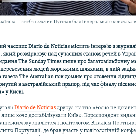
раїною – ганьба і злочин Путіна» біля Генерального консульств
й часопис Diario de Noticias містить інтерв’ю з журнал
 який розмірковує над сучасним станом речей в Украї
идання The Sunday Times пише про багатомільйонну 
 перевезення людей морськими шляхами, в якій задіяні
 газета The Australian повідомляє про оголення сідниц
рнутий в австралійський прапор, під час фіналу пісенн
» у Києві.
угалії
Diario de Noticias
друкує статтю «Росію не цікавит
 лише хоче дестабілізувати Київ». Кореспондент виданн
раїнським журналістом і політологом Віталієм Портни
олицю Португалії, де брав участь у політологічній конфе