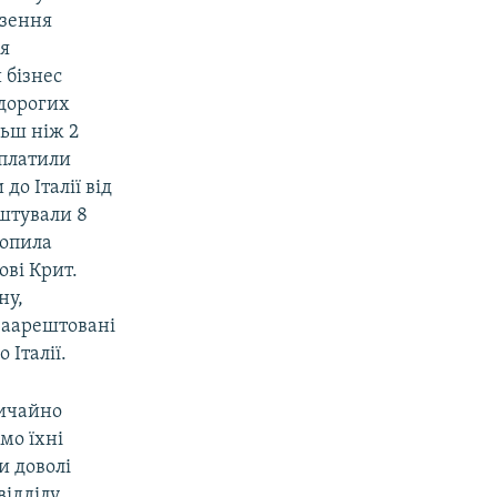
езення
ся
 бізнес
 дорогих
льш ніж 2
аплатили
до Італії від
ештували 8
хопила
ові Крит.
ну,
 заарештовані
 Італії.
вичайно
мо їхні
и доволі
відділу