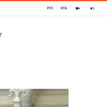
РУС
КТА
у