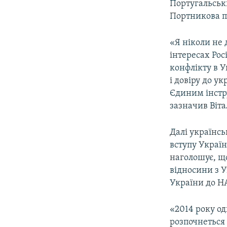
Португальськ
Портникова п
«Я ніколи не 
інтересах Рос
конфлікту в У
і довіру до у
Єдиним інстру
зазначив Віт
Далі українсь
вступу Україн
наголошує, що
відносини з У
України до Н
«2014 року од
розпочнеться