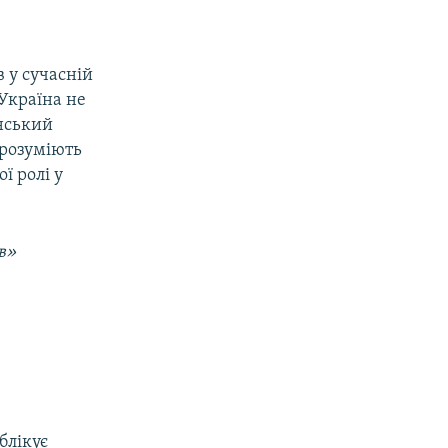
 у сучасній
 Україна не
їнський
 розуміють
ї ролі у
в»
блікує