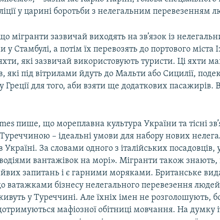
оліції у царині боротьби з нелегальним перевезенням л
 що мігранти зазвичай виходять на зв’язок із нелегаль
 у Стамбулі, а потім їх перевозять до портового міста І
яхти, які зазвичай використовують туристи. Ці яхти м
ів, які під вітрилами йдуть до Мальти або Сицилії, поде
 Греції для того, аби взяти ще додаткових пасажирів. В
mes пише, що мореплавна культура України та тісні зв
 Туреччиною – ідеальні умови для набору нових нелег
в Україні. За словами одного з італійських посадовців, 
водіями вантажівок на морі». Мігранти також знають,
зайвих запитань і є гарними моряками. Британське ви
що ватажками бізнесу нелегального перевезення людей
 живуть у Туреччині. Але їхніх імен не розголошують, б
дотримуються мафіозної обітниці мовчання. На думку і