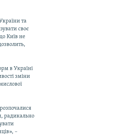
України та
зувати своє
що Київ не
дозволить,
орм в Україні
ивості зміни
омислової
 розпочалися
и, радикально
зувати
ців», –