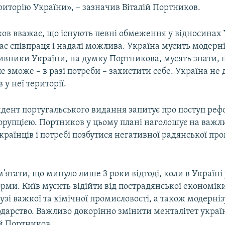
риторію України», – зазначив Віталій Портников.
ов вважає, що існують певні обмеження у відносинах 
с співпраця і надалі можлива. Україна мусить модерні
ивники України, на думку Портникова, мусять знати, 
ле зможе – в разі потреби – захистити себе. Україна не 
 у неї території.
дент португальського видання запитує про поступ реф
корупцією. Портников у цьому плані наголошує на важл
країнців і потребі позбутися негативної радянської пр
’ятати, що минуло лише 3 роки відтоді, коли в Україні
рми. Київ мусить відійти від пострадянської економік
зі важкої та хімічної промисловості, а також модерні
одарство. Важливо докорінно змінити менталітет україн
ій Портников.