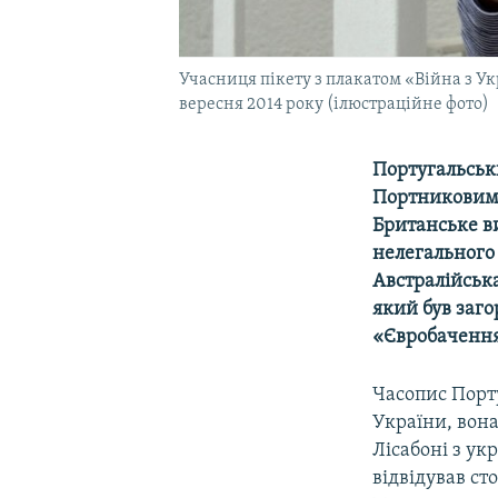
Учасниця пікету з плакатом «Війна з Ук
вересня 2014 року (ілюстраційне фото)
Португальськи
Портниковим,
Британське в
нелегального
Австралійська
який був заго
«Євробачення
Часопис Порт
України, вона
Лісабоні з ук
відвідував ст