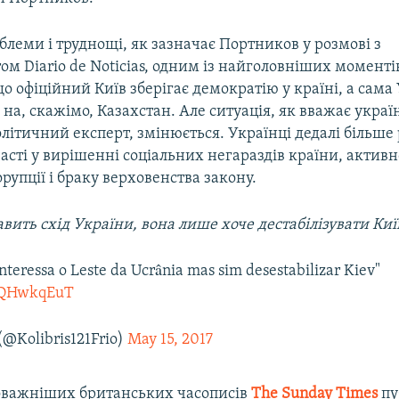
блеми і труднощі, як зазначає Портников у розмові з
м Diario de Noticias, одним із найголовніших моментів
 що офіційний Київ зберігає демократію у країні, а сама
 на, скажімо, Казахстан. Але ситуація, як вважає укра
олітичний експерт, змінюється. Українці дедалі більше
асті у вирішенні соціальних негараздів країни, активно
рупції і браку верховенства закону.
авить схід України, вона лише хоче дестабілізувати Киї
interessa o Leste da Ucrânia mas sim desestabilizar Kiev"
gIQHwkqEuT
(@Kolibris121Frio)
May 15, 2017
оважніших британських часописів
The Sunday Times
пу