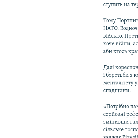
ступить на те
Тому Портник
НАТО. Водноча
військо. Прот
хоче війни, а
аби хтось крав
Далі кореспон
і боротьби з 
менталітету у
спадщини.
«Потрібно пам
серйозні рефо
змінивши галу
сільське госп
вважає Вітал