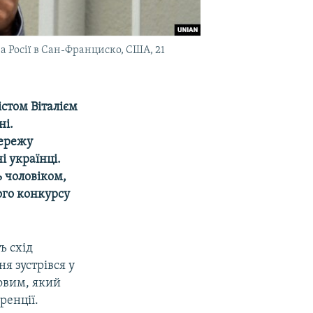
а Росії в Сан-Франциско, США, 21
істом Віталієм
ні.
мережу
 українці.
ь чоловіком,
ого конкурсу
ь схід
я зустрівся у
ковим, який
ренції.