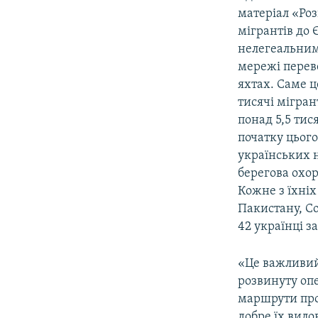
матеріал «Ро
мігрантів до 
нелегеальним
мережі перев
яхтах. Саме ц
тисячі мігран
понад 5,5 тис
початку цього
українських н
берегова охор
Кожне з їхніх
Пакистану, Со
42 українці з
«Це важливий
розвинуту оп
маршрути прос
добре їх вило