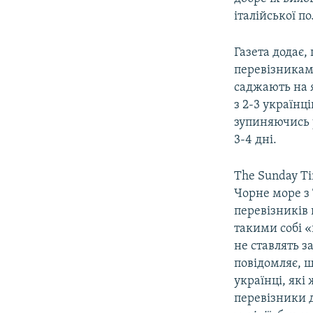
італійської п
Газета додає,
перевізниками
саджають на 
з 2-3 українц
зупиняючись у
3-4 дні.
The Sunday Ti
Чорне море з
перевізників 
такими собі «
не ставлять 
повідомляє, 
українці, які
перевізники 