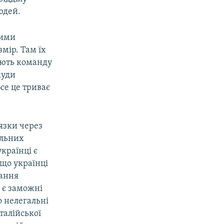
юдей.
ними
змір. Там їх
ають команду
куди
се це триває
’язки через
альних
українці є
 що українці
дання
 є заможні
о нелегальні
талійської