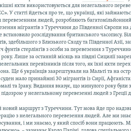
зкішні яхти використовуються для нелегального перев
ЄС». У статті йдеться про те, що українці, які займають
 перевезенням людей, розробляють багатомільйонний
езення мігрантів з Туреччини до Південної Європи на
е встановило розслідування британського часопису. Бі
тів, здебільшого з Близького Сходу та Південної Азії, з
яч фунтів стерлінґів з особи за перевезення з Туреччини 
 року. Лише за останній місяць на півдні Сицилії заар
елегальних перевізників після того, як їхні яхти пере
она. Ще 6 українців заарештували на Мальті та на остр
 суден мало принаймні 30 мігрантів із Сирії, Афганіста
малі та Іраку. Видання вказує, що минулого року були
а підозрою у нелегальному перевезенні людей з Греції до
 новий маршрут з Туреччини. Тут мова йде про надз
ерацію з нелегального перевезення людей. Але ми знає
ування, і ми знаємо, у який спосіб вони працюють. М
влюємо», – зазначає Карло Паріні, голова спеціального 