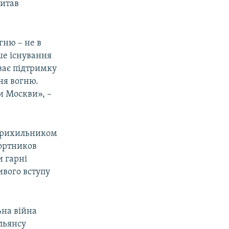
питав
гню – не в
ьше існування
иває підтримку
ня вогню.
и Москви», –
в прихильником
Портников
и гарні
ивого вступу
ьна війна
льянсу