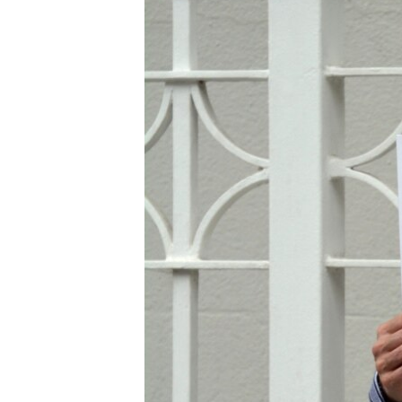
ВІДЕОУРОКИ «ELIFBE»
СВІДЧЕННЯ ОКУПАЦІЇ
УКРАЇНСЬКА ПРОБЛЕМА КРИМУ
ІНФОГРАФІКА