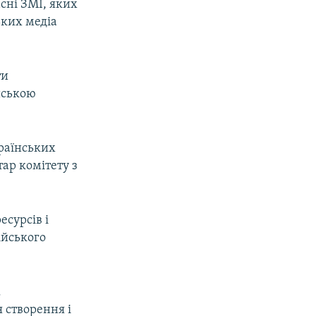
сні ЗМІ, яких
ьких медіа
ти
йською
країнських
тар комітету з
есурсів і
ійського
.
я створення і