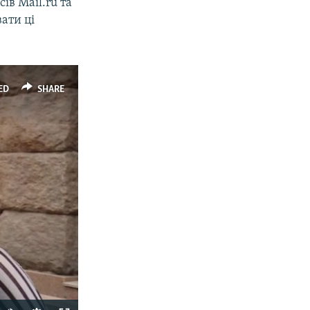
ів Mail.ru та
ати ці
ED
SHARE