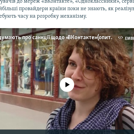
увачів до мереж «ВКонтакте», «Одноклассники», сервіс
більші провайдери країни поки не знають, як реалізув
ебують часу на розробку механізму.
Що кияни думають про санкції щодо «ВКонтакте» (опитування)
EMB
ії
No media source currently available