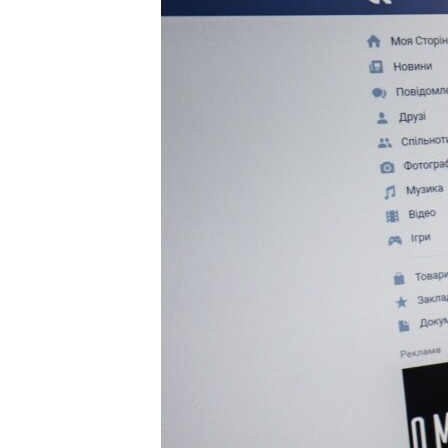
ВІДЕОУРОКИ «ELIFBE»
СВІДЧЕННЯ ОКУПАЦІЇ
УКРАЇНСЬКА ПРОБЛЕМА КРИМУ
ІНФОГРАФІКА