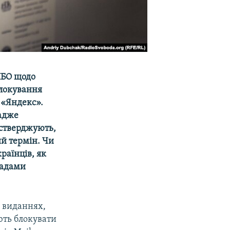
НБО щодо
блокування
в «Яндекс».
 адже
і стверджують,
ий термін. Чи
раїнців, як
ладами
х виданнях,
ють блокувати