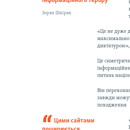
інформаційного терору
Зорян Шкіряк
«Це не дуже 
максимально 
диктатурою», 
Це симетрична
інформаційних
питань націо
Він переконан
завжди можут
походження
Цими сайтами
поширюється