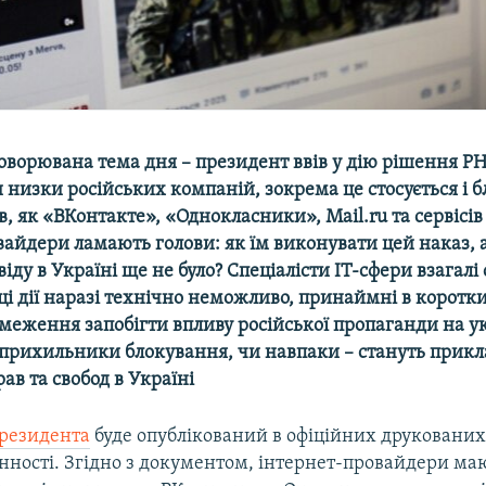
оворювана тема дня – президент ввів у дію рішення Р
 низки російських компаній, зокрема це стосується і 
ів, як «ВКонтакте», «Однокласники»,
Mail
.
ru
та сервісі
вайдери ламають голови: як їм виконувати цей наказ,
віду в Україні ще не було? Спеціалісти ІТ-сфери взагал
і дії наразі технічно неможливо, принаймні в коротк
меження запобігти впливу російської пропаганди на ук
прихильники блокування, чи навпаки – стануть прик
в та свобод в Україні
президента
буде опублікований в офіційних друковани
инності. Згідно з документом, інтернет-провайдери ма