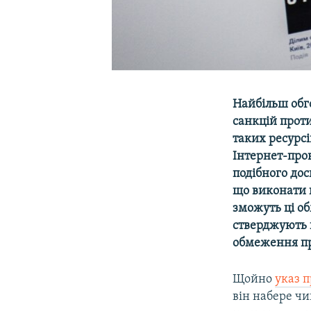
Найбільш обг
санкцій проти
таких ресурс
Інтернет-про
подібного дос
що виконати ц
зможуть ці об
стверджують 
обмеження пра
​Щойно
указ 
він набере ч