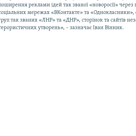
поширення реклами ідей так званої «новоросії» через 
соціальних мережах «ВКонтакте» та «Однокласники», 
груп так званих «ЛНР» та «ДНР», сторінок та сайтів н
терористичних утворень», – зазначає Іван Вінник.