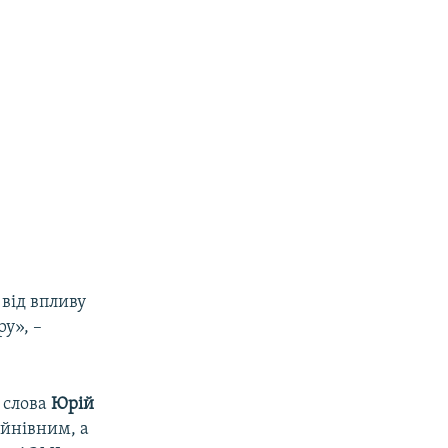
 від впливу
у», –
и слова
Юрій
йнівним, а