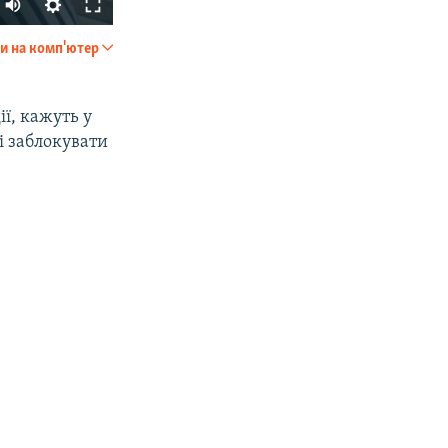
и на комп'ютер
SHARE
ії, кажуть у
і заблокувати
px
width