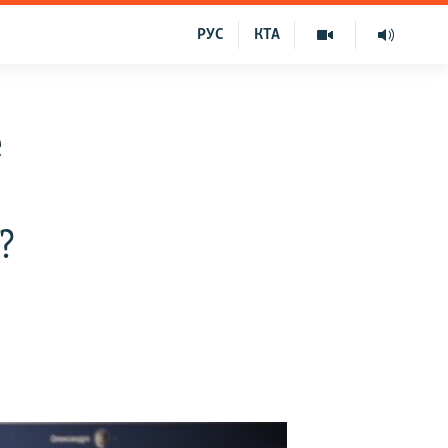
РУС
КТА
е
?