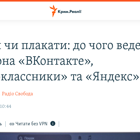
 чи плакати: до чого вед
она «ВКонтакте»,
классники» та «Яндекс»
а
Радіо Свобода
 10:44
ь
Читати без VPN