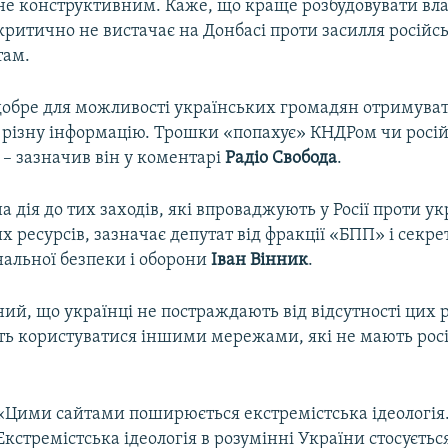
не конструктивним. Каже, що краще розбудовувати вла
критично не вистачає на Донбасі проти засилля російс
там.
добре для можливості українських громадян отримува
різну інформацію. Трошки «попахує» КНДРом чи росі
– зазначив він у коментарі
Радіо Свобода
.
 дія до тих заходів, які впроваджують у Росії проти у
 ресурсів, зазначає депутат від фракції «БПП» і секре
нальної безпеки і оборони
Іван Вінник
.
ий, що українці не постраждають від відсутності цих р
ь користуватися іншими мережами, які не мають рос
«Цими сайтами поширюється екстремістська ідеологія
Екстремістська ідеологія в розумінні України стосуєтьс