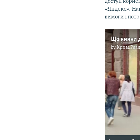
доступ корист
«Яндекс». Най
вимоги і потр
by
Крим.Реал