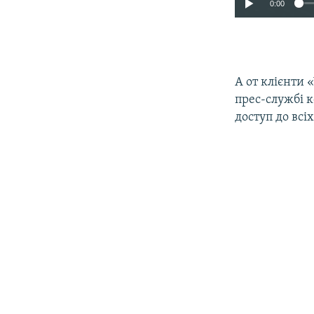
0:00
​А от клієнти
прес-службі 
доступ до всі