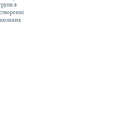
групи в
створенні
езаконних