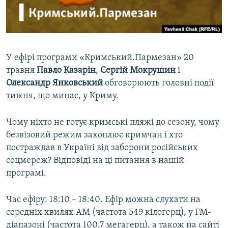
ВІДЕОУРОКИ «ELIFBE»
Русский
СВІДЧЕННЯ ОКУПАЦІЇ
Qırımtatar
УКРАЇНСЬКА ПРОБЛЕМА КРИМУ
У ефірі програми «Кримський.Пармезан» 20
ДОЛУЧАЙСЯ!
ІНФОГРАФІКА
травня
Павло Казарін
,
Сергій Мокрушин
і
Олександр Янковський
обговорюють головні події
тижня, що минає, у Криму.
Усі сайти RFE/RL
Чому ніхто не готує кримські пляжі до сезону, чому
безвізовий режим захоплює кримчан і хто
постраждав в Україні від заборони російських
соцмереж? Відповіді на ці питання в нашій
програмі.
Час ефіру: 18:10 – 18:40. Ефір можна слухати на
середніх хвилях AM (частота 549 кілогерц), у FM-
діапазоні (частота 100.7 мегагерц), а також на сайті