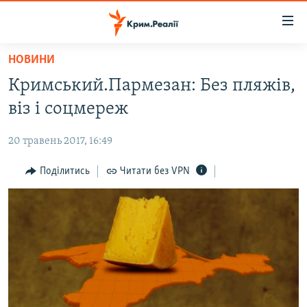
Доступність
посилання
Перейти
НОВИНИ
до
НОВИНИ
Кримський.Пармезан: Без пляжів,
основного
ВОДА.КРИМ
матеріалу
віз і соцмереж
ВІДЕО ТА ФОТО
Перейти
до
20 травень 2017, 16:49
ПОЛІТИКА
основної
БЛОГИ
Поділитись
Читати без VPN
навігації
Перейти
ПОГЛЯД
до
ІНТЕРВ'Ю
пошуку
ВСЕ ЗА ДЕНЬ
СПЕЦПРОЕКТИ
ЯК ОБІЙТИ БЛОКУВАННЯ
ДЕПОРТАЦІЯ