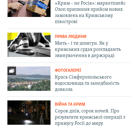
«Крим – не Росія»: маркетплейс
Ozon припинив прийом нових
замовлень на Кримському
півострові
ПРАВА ЛЮДИНИ
Мить – і ти шпигун. Як у
кримських судах розглядають
звинувачення в держзраді
ФОТОГАЛЕРЕЇ
Краса Сімферопольського
водосховища та занедбаність
довкола
ВІЙНА ТА КРИМ
Сорок днів, сорок ночей. Про
результати кримської операції з
примусу Росії до миру