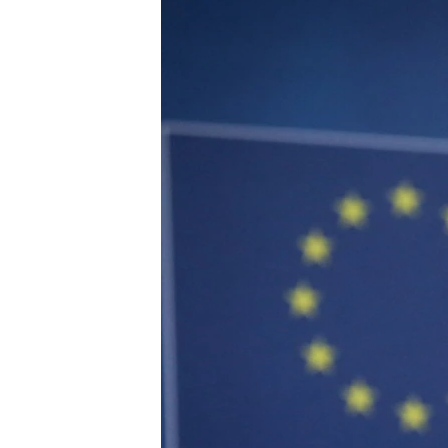
ВІДЕОУРОКИ «ELIFBE»
СВІДЧЕННЯ ОКУПАЦІЇ
УКРАЇНСЬКА ПРОБЛЕМА КРИМУ
ІНФОГРАФІКА