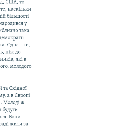
д, США, то
те, наскільки
ій більшості
 народився у
риблизно така
демократії –
а. Одна – те,
ь, ніж до
ників, які в
ого, молодого
 та Східної
у, а в Європі
в. Молоді ж
и будуть
ися. Вони
раді жити за