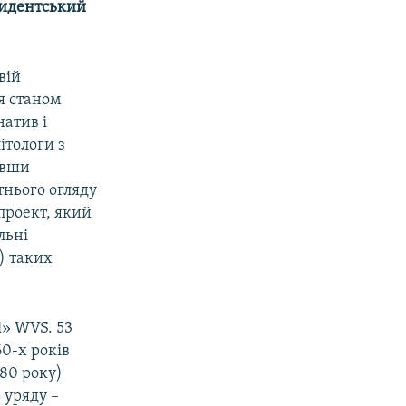
езидентський
вій
я станом
атив і
ітологи з
ивши
тнього огляду
 проект, який
льні
) таких
і» WVS. 53
60-х років
980 року)
 уряду –