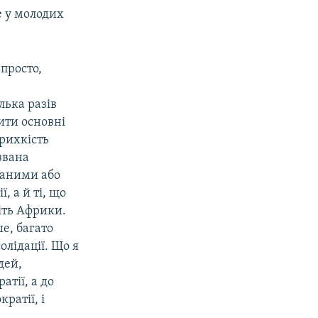
е у молодих
просто,
лька разів
ити основні
крихкість
звана
ваними або
, а й ті, що
іть Африки.
е, багато
лідації. Що я
дей,
тії, а до
ратії, і