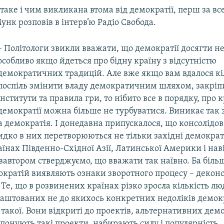
 таке і чим викликана втома від демократії, перш за вс
нк розповів в інтерв’ю Радіо Свобода.
– Політологи звикли вважати, що демократії досягти не
особливо якщо йдеться про бідну країну з відсутністю
демократичних традицій. Але вже якщо вам вдалося кі
поспіль змінити владу демократичним шляхом, закріп
інститути та правила гри, то нібито все в порядку, про 
демократії можна більше не турбуватися. Виникає так 
а демократія. І донедавна припускалося, що консолідо
идко в них перетворюються не тільки західні демократії
їнах Південно-Східної Азії, Латинської Америки і нав
вавтором стверджуємо, що вважати так наївно. Ба більш
кратій виявляють ознаки зворотного процесу – деконсо
 Те, що в розвинених країнах різко зросла кількість лю
аштованих не до якихось конкретних недоліків демокра
 такої. Вони відкриті до проектів, альтернативних демок
опонують такі проекти, набирають силу і популярність.