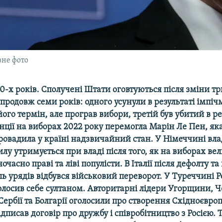
вне фото
-х років. Сполучені Штати оговтуються після зміни тр
продовж семи років: одного усунули в результаті імпі
ого термін, але програв вибори, третій був убитий в ре
нції на виборах 2022 року перемогла Марін Ле Пен, як
ровадила у країні надзвичайний стан. У Німеччині вл
илу утримується при владі після того, як на виборах ве
часно праві та ліві популісти. В Італії після дефолту та
ль урядів відбувся військовий переворот. У Туреччині 
лосив себе султаном. Авторитарні лідери Угорщини, Че
ербії та Болгарії оголосили про створення Східноєвро
ідписав договір про дружбу і співробітництво з Росією. 