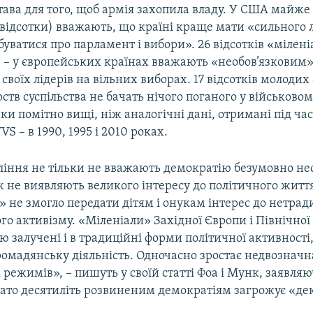
тава для того, щоб армія захопила владу. У США майже
відсотки) вважають, що країні краще мати «сильного 
уватися про парламент і вибори». 26 відсотків «мілен
ів – у європейських країнах вважають «необов’язковим
воїх лідерів на вільних виборах. 17 відсотків молодих 
тв суспільства не бачать нічого поганого у військовом
ики помітно вищі, ніж аналогічні дані, отримані під ча
S – в 1990, 1995 і 2010 роках.
ління не тільки не вважають демократію безумовно не
 ж не виявляють великого інтересу до політичного жит
» не змогло передати дітям і онукам інтерес до нетра
го активізму. «Міленіали» Західної Європи і Північно
залучені і в традиційні форми політичної активності, 
ромадянську діяльність. Одночасно зростає недвознач
режимів», – пишуть у своїй статті Фоа і Мунк, заявля
гато десятиліть розвиненим демократіям загрожує «дек