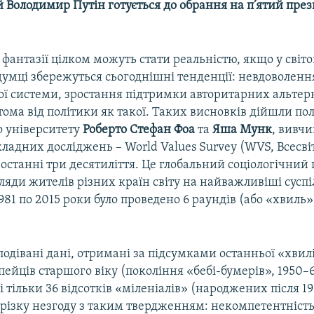
й Володимир Путін готується до обрання на п’ятий пр
і фантазії цілком можуть стати реальністю, якщо у світо
думці збережуться сьогоднішні тенденції: невдоволенн
ї системи, зростання підтримки авторитарних альтерн
тома від політики як такої. Таких висновків дійшли пол
о університету
Роберто Стефан Фоа
та
Яша Мунк
, вивч
ладних досліджень – World Values Survey (WVS, Всесві
 останні три десятиліття. Це глобальний соціологічний
ляди жителів різних країн світу на найважливіші суспі
981 по 2015 роки було проведено 6 раундів (або «хвиль»
подівані дані, отримані за підсумками останньої «хвил
пейців старшого віку (покоління «бебі-бумерів», 1950–
 тільки 36 відсотків «міленіалів» (народжених після 1
різку незгоду з таким твердженням: некомпетентність