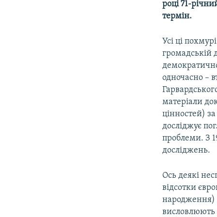
році 71-річни
термін.
Усі ці похмур
громадській 
демократично
одночасно – в
Гарвардськог
матеріали док
цінностей) за
досліджує пог
проблеми. З 1
досліджень.
Ось деякі нес
відсотки євро
народження) і
висловлюють 