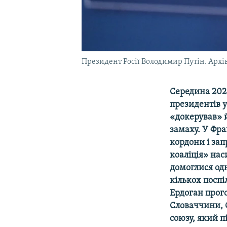
Президент Росії Володимир Путін. Архі
Середина 2020
президентів у
«докерував» й
замаху. У Фра
кордони і зап
коаліція» нас
домоглися одно
кількох поспі
Ердоган прого
Словаччини, С
союзу, який п