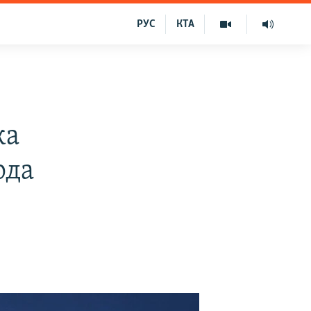
РУС
КТА
ка
рда