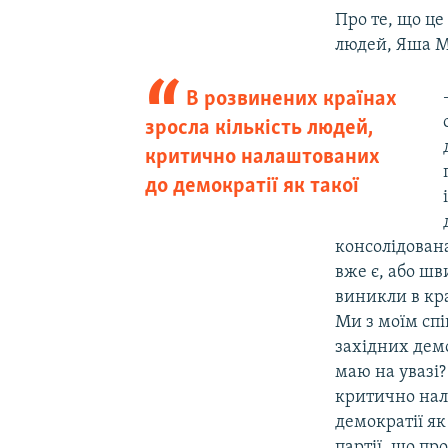
Про те, що це
людей, Яша Му
В розвинених країнах
зросла кількість людей,
критично налаштованих
до демократії як такої
консолідован
вже є, або шв
виникли в кра
Ми з моїм спі
західних демо
маю на увазі?
критично нал
демократії як
партії, що пр