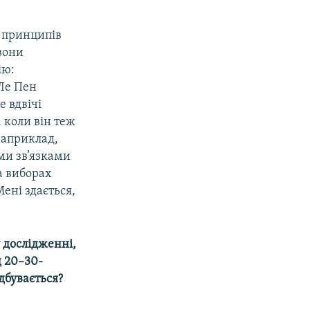
х принципів
 вони
ію:
Ле Пен
е вдвічі
, коли він теж
наприклад,
ми зв’язками
а виборах
Мені здається,
у дослідженні,
д 20–30-
ідбувається?