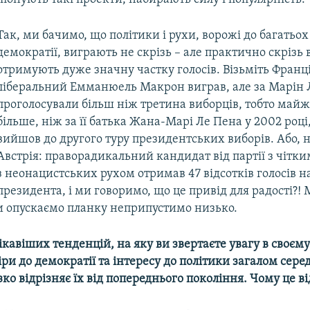
Так, ми бачимо, що політики і рухи, ворожі до багатьо
демократії, виграють не скрізь – але практично скрізь
отримують дуже значну частку голосів. Візьміть Франц
ліберальний Емманюель Макрон виграв, але за Марін 
проголосували більш ніж третина виборців, тобто майж
більше, ніж за її батька Жана-Марі Ле Пена у 2002 році
вийшов до другого туру президентських виборів. Або, 
Австрія: праворадикальний кандидат від партії з чітки
з неонацистських рухом отримав 47 відсотків голосів н
президента, і ми говоримо, що це привід для радості?! 
 опускаємо планку неприпустимо низько.
ікавіших тенденцій, на яку ви звертаєте увагу в своєм
іри до демократії та інтересу до політики загалом сере
зко відрізняє їх від попереднього покоління. Чому це в