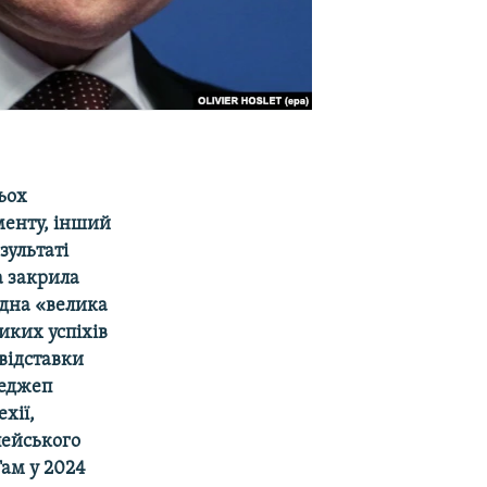
ьох
чменту, інший
зультаті
а закрила
адна «велика
ликих успіхів
 відставки
Реджеп
хії,
пейського
Там у 2024