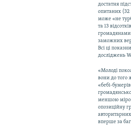
достатня підс
опитаних (32 
може «не турб
та 13 відсотк
громадянами с
заможних верс
Всі ці показн
досліджень WV
«Молоді поко
вони до того
«бебі-бумерів
громадянсько
меншою мірою 
опозиційну г
авторитарних 
вперше за ба