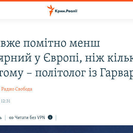
 вже помітно менш
ярний у Європі, ніж кіль
тому – політолог із Гарва
Радио Свобода
 12:31
ь
Читати без VPN