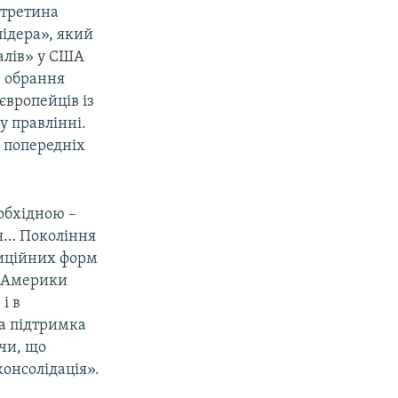
 третина
лідера», який
іалів» у США
» обрання
європейців із
у правлінні.
с попередніх
обхідною –
тя… Покоління
диційних форм
ї Америки
і в
на підтримка
ючи, що
онсолідація».