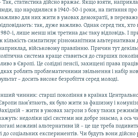
– Так, статистика дійсно вражає. Якщо взяти, наприкла
люди, що народилися в 1940–50-і роки, на питання про 
важливо для них жити в умовах демократії, в переважн
відповідають: так, дуже важливо. Однак серед тих, хто
1980-і, лише менш ніж третина дає таку відповідь. І п
ж кількість симпатизує різноманітним альтернативам 
наприклад, військовому правлінню. Причин тут декільк
олітична система краще ставиться до старших поколін
ливо в Європі. Це солідні пенсії, захищені права праців
адках роблять проблематичними звільнення і набір нов
зультат – досить високе безробіття серед молоді.
Інший чинник: старші покоління в країнах Центральної
Європи пам’ятають, як було жити за фашизму і комунізм
Західній – жити в умовах загрози з боку таких режимі
кажуть: недоліки цієї системи ми добре знаємо, а ось ч
погані можливі альтернативи їй – це ще треба подивит
і до соціальних експериментів. Чи будуть вони дійсно 