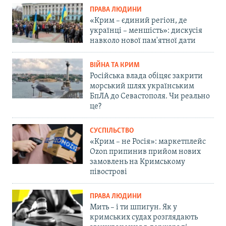
ПРАВА ЛЮДИНИ
«Крим – єдиний регіон, де
українці – меншість»: дискусія
навколо нової пам'ятної дати
ВІЙНА ТА КРИМ
Російська влада обіцяє закрити
морський шлях українським
БпЛА до Севастополя. Чи реально
це?
СУСПІЛЬСТВО
«Крим – не Росія»: маркетплейс
Ozon припинив прийом нових
замовлень на Кримському
півострові
ПРАВА ЛЮДИНИ
Мить – і ти шпигун. Як у
кримських судах розглядають