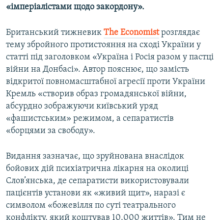
«імперіалістами щодо закордону».
Британський тижневик
The Economist
розглядає
тему збройного протистояння на сході України у
статті під заголовком «Україна і Росія разом у пастці
війни на Донбасі». Автор пояснює, що замість
відкритої повномасштабної агресії проти України
Кремль «створив образ громадянської війни,
абсурдно зображуючи київський уряд
«фашистським» режимом, а сепаратистів
«борцями за свободу».
Видання зазначає, що зруйнована внаслідок
бойових дій психіатрична лікарня на околиці
Слов’янська, де сепаратисти використовували
пацієнтів установи як «живий щит», наразі є
символом «божевілля по суті театрального
конфлікту, який коштував 10,000 життів». Тим не