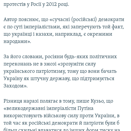
протестів у Росії у 2012 році.
Автор пояснює, що «сучасні (російські) демократи
є по суті імперіалістами, які заперечують той факт,
що українці і казахи, наприклад, є окремими
народами».
За його словами, росіяни будь-яких політичних
переконань не в змозі «зрозуміти силу
українського патріотизму, тому що вони бачать
Україну як штучну державу, що підтримується
Заходом».
Різниця наразі полягає в тому, пише Кузьо, що
«великодержавні імперіалісти Путіна
використовують військову силу проти України, в
той час як російські демократи й патріоти були б
більш схильні вдаватися до інших форм тиску на