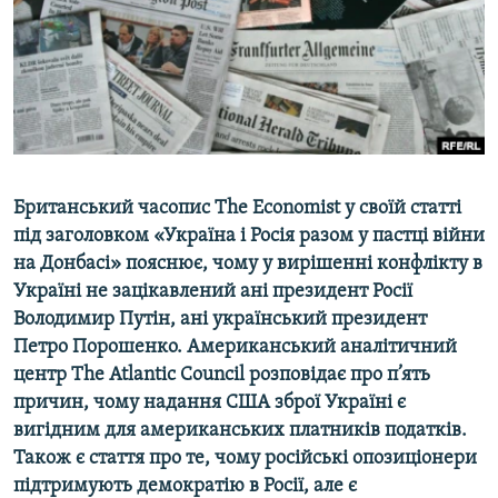
ВІДЕОУРОКИ «ELIFBE»
Русский
СВІДЧЕННЯ ОКУПАЦІЇ
Qırımtatar
УКРАЇНСЬКА ПРОБЛЕМА КРИМУ
ДОЛУЧАЙСЯ!
ІНФОГРАФІКА
Британський часопис The Economist у своїй статті
під заголовком «Україна і Росія разом у пастці війни
Усі сайти RFE/RL
на Донбасі» пояснює, чому у вирішенні конфлікту в
Україні не зацікавлений ані президент Росії
Володимир Путін, ані український президент
Петро Порошенко. Американський аналітичний
центр The Atlantic Council розповідає про п’ять
причин, чому надання США зброї Україні є
вигідним для американських платників податків.
Також є стаття про те, чому російські опозиціонери
підтримують демократію в Росії, але є