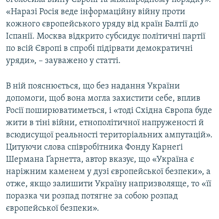
«Наразі Росія веде інформаційну війну проти
кожного європейського уряду від країн Балтії до
Іспанії. Москва відкрито субсидує політичні партії
по всій Європі в спробі підірвати демократичні
уряди», – зауважено у статті.
В ній пояснюється, що без надання України
допомоги, щоб вона могла захистити себе, вплив
Росії поширюватиметься, і «тоді Східна Європа буде
жити в тіні війни, етнополітичної напруженості й
всюдисущої реальності територіальних ампутацій».
Цитуючи слова співробітника Фонду Карнеґі
Шермана Ґарнетта, автор вказує, що «Україна є
наріжним каменем у дузі європейської безпеки», а
отже, якщо залишити Україну напризволяще, то «її
поразка чи розпад потягне за собою розпад
європейської безпеки».