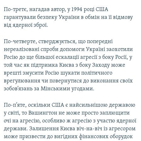
По-третє, нагадав автор, у 1994 році США
гарантували безпеку України в обмін на її відмову
від ядерної зброї.
По-четверте, стверджується, що попередні
нереалізовані спроби допомоги Україні заохотили
Росію до ще більшої ескалації агресії з боку Росії, у
той час як підтримка Києва з боку Заходу може
врешті змусити Росію шукати політичного
врегулювання чи повернутися до виконання своїх
зобов’язань за Мінськими угодами.
По-п’яте, оскільки США є найсильнішою державою
у світі, то Вашингтон не може просто заплющити
очі на агресію, особливо ж агресію з участю ядерної
держави. Залишення Києва віч-на-віч із агресором
може призвести до вигідних фінансових оборудок