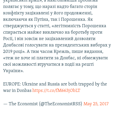
української армії», а найголовніша проблема
полягає у тому, що наразі надто багато сторін
конфлікту зацікавлені у його продовженні,
включаючи як Путіна, так і Порошенка. Як
стверджується у статті, «легітимність Порошенка
спирається майже виключно на боротьбу проти
Росії, і він зовсім не зацікавлений дозволяти
Донбасові голосувати на президентських виборах у
2019 році». А тим часом Кремль, пише видання,
«теж не хоче ні платити за Донбас, ні обмежувати
свої можливості втручатися в події на решті
України».
EUROPE: Ukraine and Russia are both trapped by the
war in Donbas
https://t.co/fM663jObLT
— The Economist (@TheEconomistRSS)
May 25, 2017