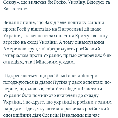
Союзу», що включав би Росію, Україну, Білорусь та
Казахстан».
Видання пише, що Захід веде політику санкцій
проти Росії у відповідь на її агресивні дії щодо
України, включаючи захоплення Криму і воєнну
агресію на сході України. А тому фінансування
Америкою груп, які підтримують російський
імперіалізм проти України, прямо суперечило б як
санкціям, так і Мінським угодам.
Підкреслюється, що російські опозиціонери
погоджуються із діями Путіна у двох аспектах: по-
перше, що, мовляв, східні та південні частини
України були помилково включені до складу
України, і по-друге, що українці й росіяни є одним
народом – ідея, яку активно розвивав російський
опозиційний діяч Олексій Навальний під час