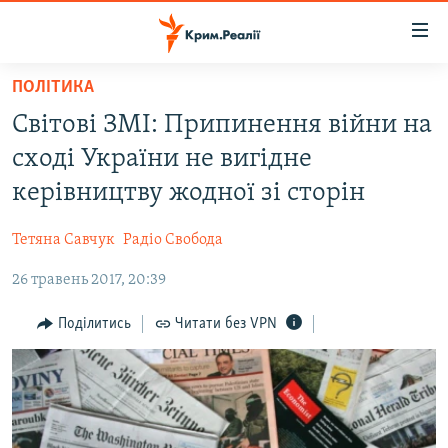
Доступність
посилання
Перейти
ПОЛІТИКА
до
НОВИНИ
Світові ЗМІ: Припинення війни на
основного
ВОДА.КРИМ
матеріалу
сході України не вигідне
ВІДЕО ТА ФОТО
Перейти
керівництву жодної зі сторін
до
ПОЛІТИКА
основної
Тетяна Савчук
Радіо Свобода
БЛОГИ
навігації
Перейти
26 травень 2017, 20:39
ПОГЛЯД
до
ІНТЕРВ'Ю
Поділитись
Читати без VPN
пошуку
ВСЕ ЗА ДЕНЬ
СПЕЦПРОЕКТИ
ЯК ОБІЙТИ БЛОКУВАННЯ
ДЕПОРТАЦІЯ