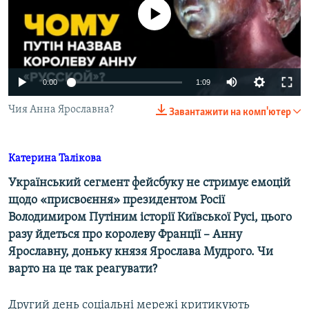
ВІДЕОУРОКИ «ELIFBE»
No media source currently available
Русский
СВІДЧЕННЯ ОКУПАЦІЇ
Qırımtatar
УКРАЇНСЬКА ПРОБЛЕМА КРИМУ
0:00
1:09
ДОЛУЧАЙСЯ!
ІНФОГРАФІКА
Чия Анна Ярославна?
Завантажити на комп'ютер
Усі сайти RFE/RL
Катерина Талікова
Український сегмент фейсбуку не стримує емоцій
щодо «присвоєння» президентом Росії
Володимиром Путіним історії Київської Русі, цього
разу йдеться про королеву Франції – Анну
Ярославну, доньку князя Ярослава Мудрого. Чи
варто на це так реагувати?
Другий день соціальні мережі критикують