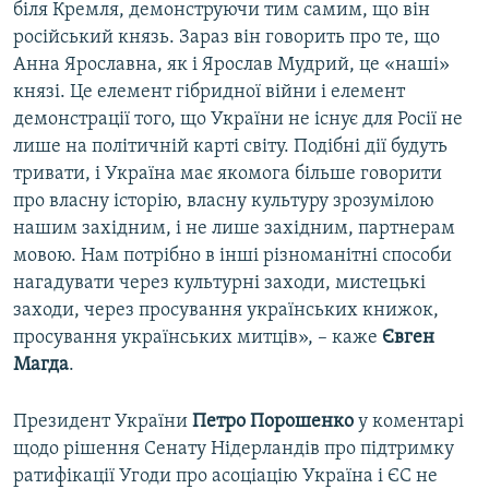
біля Кремля, демонструючи тим самим, що він
російський князь. Зараз він говорить про те, що
Анна Ярославна, як і Ярослав Мудрий, це «наші»
князі. Це елемент гібридної війни і елемент
демонстрації того, що України не існує для Росії не
лише на політичній карті світу. Подібні дії будуть
тривати, і Україна має якомога більше говорити
про власну історію, власну культуру зрозумілою
нашим західним, і не лише західним, партнерам
мовою. Нам потрібно в інші різноманітні способи
нагадувати через культурні заходи, мистецькі
заходи, через просування українських книжок,
просування українських митців»,
–
каже
Євген
Магда
.
Президент України
Петро Порошенко
у коментарі
щодо рішення Сенату Нідерландів про підтримку
ратифікації Угоди про асоціацію Україна і ЄС не