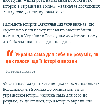
пан Путін,
–
дикі речі, намагання перетягнути
історію з України на Росію»,
–
зазначає дослідниця
та науковець Неля Куковальська.
Натомість історик
В’ячеслав Ліхачов
вважає, що
європейську спільноту цікавлять масштабніші
питання, а Україна та Росія у цьому «історичному
двобої» залишаються один на один.
Україна сама для себе не розуміє, як
це сталося, що її історію вкрали
В’ячеслав Ліхачов
«У світі насправді нікого не цікавить, чи належить
Володимир чи Ярослав до російської, чи то
української історії. Україна сама для себе не
розуміє, як це сталося, що її історію вкрали, що