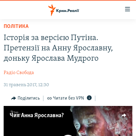
Доступність
посилання
Перейти
ПОЛІТИКА
до
НОВИНИ
Історія за версією Путіна.
основного
ВОДА.КРИМ
матеріалу
Претензії на Анну Ярославну,
ВІДЕО ТА ФОТО
Перейти
доньку Ярослава Мудрого
до
ПОЛІТИКА
основної
Радіо Свобода
БЛОГИ
навігації
Перейти
31 травень 2017, 12:30
ПОГЛЯД
до
ІНТЕРВ'Ю
Поділитись
Читати без VPN
пошуку
ВСЕ ЗА ДЕНЬ
Чия Анна Ярославна?
СПЕЦПРОЕКТИ
ЯК ОБІЙТИ БЛОКУВАННЯ
ДЕПОРТАЦІЯ