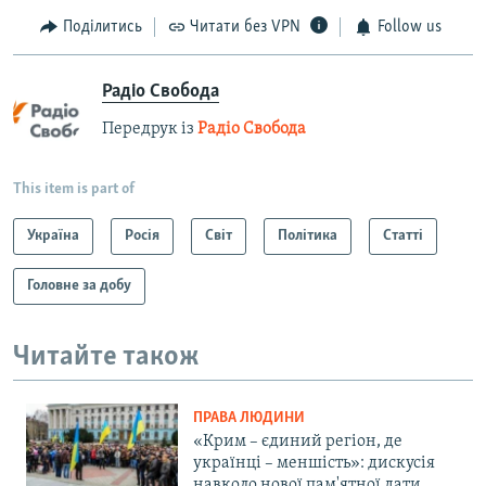
Поділитись
Читати без VPN
Follow us
Радіо Свобода
Передрук із
Радіо Свобода
This item is part of
Україна
Росія
Світ
Політика
Статті
Головне за добу
Читайте також
ПРАВА ЛЮДИНИ
«Крим – єдиний регіон, де
українці – меншість»: дискусія
навколо нової пам'ятної дати