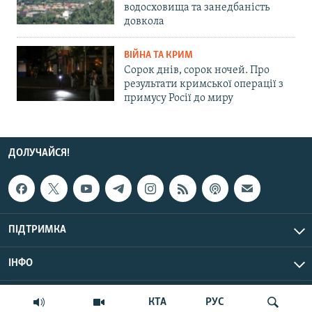
водосховища та занедбаність
довкола
ВІЙНА ТА КРИМ
Сорок днів, сорок ночей. Про
результати кримської операції з
примусу Росії до миру
ДОЛУЧАЙСЯ!
ПІДТРИМКА
ІНФО
© Крим.Реалії, 2026 | Усі права застережено.
КТА
РУС