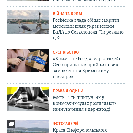
ВІЙНА ТА КРИМ
Російська влада обіцяє закрити
морський шлях українським
БпЛА до Севастополя. Чи реально
це?
СУСПІЛЬСТВО
«Крим – не Росія»: маркетплейс
Ozon припинив прийом нових
замовлень на Кримському
півострові
ПРАВА ЛЮДИНИ
Мить – і ти шпигун. Як у
кримських судах розглядають
звинувачення в держзраді
ФОТОГАЛЕРЕЇ
Краса Сімферопольського