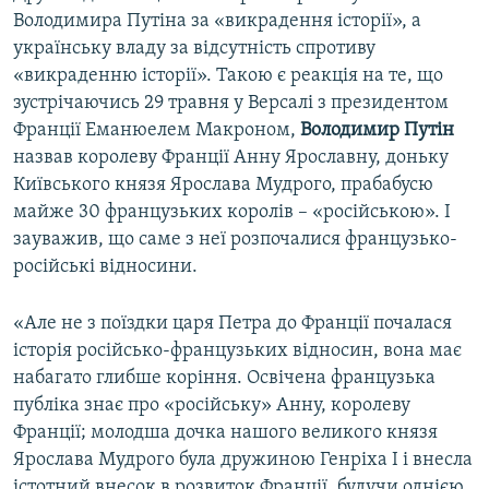
Володимира Путіна за «викрадення історії», а
українську владу за відсутність спротиву
«викраденню історії». Такою є реакція на те, що
зустрічаючись 29 травня у Версалі з президентом
Франції Еманюелем Макроном,
Володимир Путін
назвав королеву Франції Анну Ярославну, доньку
Київського князя Ярослава Мудрого, прабабусю
майже 30 французьких королів – «російською». І
зауважив, що саме з неї розпочалися французько-
російські відносини.
«Але не з поїздки царя Петра до Франції почалася
історія російсько-французьких відносин, вона має
набагато глибше коріння. Освічена французька
публіка знає про «російську» Анну, королеву
Франції; молодша дочка нашого великого князя
Ярослава Мудрого була дружиною Генріха I і внесла
істотний внесок в розвиток Франції, будучи однією