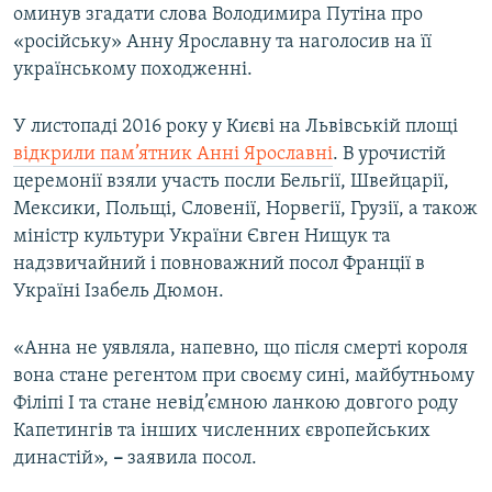
оминув згадати слова Володимира Путіна про
«російську» Анну Ярославну та наголосив на її
українському походженні.
У листопаді 2016 року у Києві на Львівській площі
відкрили пам’ятник Анні Ярославні
. В урочистій
церемонії взяли участь посли Бельгії, Швейцарії,
Мексики, Польщі, Словенії, Норвегії, Грузії, а також
міністр культури України Євген Нищук та
надзвичайний і повноважний посол Франції в
Україні Ізабель Дюмон.
«Анна не уявляла, напевно, що після смерті короля
вона стане регентом при своєму сині, майбутньому
Філіпі І та стане невід’ємною ланкою довгого роду
Капетингів та інших численних європейських
династій»,
–
заявила посол.