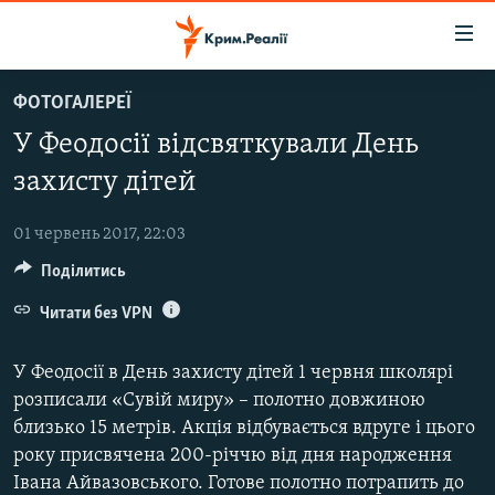
Доступність
посилання
Перейти
ФОТОГАЛЕРЕЇ
до
НОВИНИ
У Феодосії відсвяткували День
основного
ВОДА.КРИМ
матеріалу
захисту дітей
ВІДЕО ТА ФОТО
Перейти
до
01 червень 2017, 22:03
ПОЛІТИКА
основної
Поділитись
БЛОГИ
навігації
Перейти
Читати без VPN
ПОГЛЯД
до
ІНТЕРВ'Ю
пошуку
У Феодосії в День захисту дітей 1 червня школярі
ВСЕ ЗА ДЕНЬ
розписали «Сувій миру» – полотно довжиною
близько 15 метрів. Акція відбувається вдруге і цього
СПЕЦПРОЕКТИ
року присвячена 200-річчю від дня народження
ЯК ОБІЙТИ БЛОКУВАННЯ
ДЕПОРТАЦІЯ
Івана Айвазовського. Готове полотно потрапить до