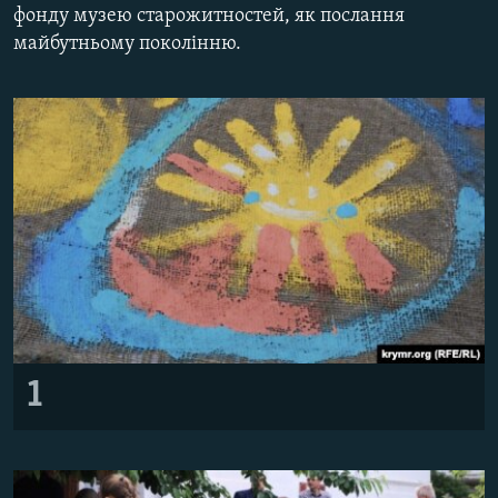
фонду музею старожитностей, як послання
ВІДЕОУРОКИ «ELIFBE»
Русский
майбутньому поколінню.
СВІДЧЕННЯ ОКУПАЦІЇ
Qırımtatar
УКРАЇНСЬКА ПРОБЛЕМА КРИМУ
ДОЛУЧАЙСЯ!
ІНФОГРАФІКА
Усі сайти RFE/RL
1