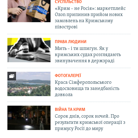
СУСПІЛЬСТВО
«Крим – не Росія»: маркетплейс
Ozon припинив прийом нових
замовлень на Кримському
півострові
ПРАВА ЛЮДИНИ
Мить – і ти шпигун. Як у
кримських судах розглядають
звинувачення в держзраді
ФОТОГАЛЕРЕЇ
Краса Сімферопольського
водосховища та занедбаність
довкола
ВІЙНА ТА КРИМ
Сорок днів, сорок ночей. Про
результати кримської операції з
примусу Росії до миру