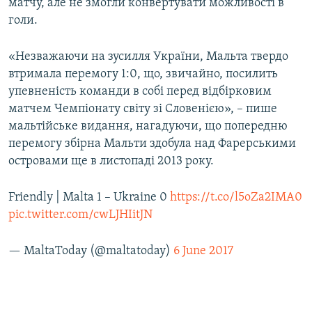
матчу, але не змогли конвертувати можливості в
голи.
«Незважаючи на зусилля України, Мальта твердо
втримала перемогу 1:0, що, звичайно, посилить
упевненість команди в собі перед відбірковим
матчем Чемпіонату світу зі Словенією», – пише
мальтійське видання, нагадуючи, що попередню
перемогу збірна Мальти здобула над Фарерськими
островами ще в листопаді 2013 року.
Friendly | Malta 1 – Ukraine 0
https://t.co/l5oZa2IMA0
pic.twitter.com/cwLJHIitJN
— MaltaToday (@maltatoday)
6 June 2017