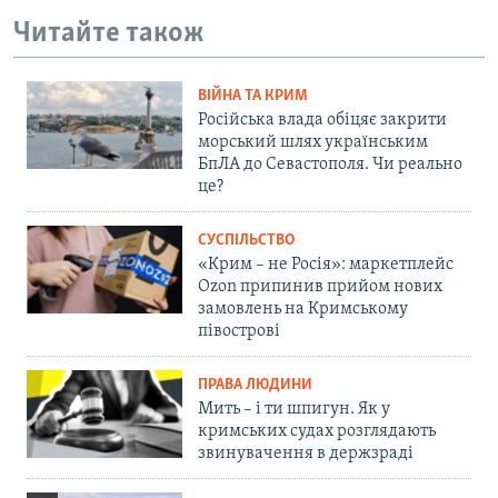
Читайте також
ВІЙНА ТА КРИМ
Російська влада обіцяє закрити
морський шлях українським
БпЛА до Севастополя. Чи реально
це?
СУСПІЛЬСТВО
«Крим – не Росія»: маркетплейс
Ozon припинив прийом нових
замовлень на Кримському
півострові
ПРАВА ЛЮДИНИ
Мить – і ти шпигун. Як у
кримських судах розглядають
звинувачення в держзраді