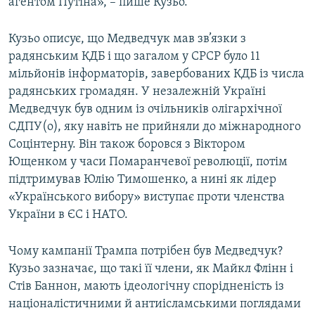
агентом Путіна», – пише Кузьо.
Кузьо описує, що Медведчук мав зв’язки з
радянським КДБ і що загалом у СРСР було 11
мільйонів інформаторів, завербованих КДБ із числа
радянських громадян. У незалежній Україні
Медведчук був одним із очільників олігархічної
СДПУ(о), яку навіть не прийняли до міжнародного
Соцінтерну. Він також боровся з Віктором
Ющенком у часи Помаранчевої революції, потім
підтримував Юлію Тимошенко, а нині як лідер
«Українського вибору» виступає проти членства
України в ЄС і НАТО.
Чому кампанії Трампа потрібен був Медведчук?
Кузьо зазначає, що такі її члени, як Майкл Флінн і
Стів Баннон, мають ідеологічну спорідненість із
націоналістичними й антиісламськими поглядами