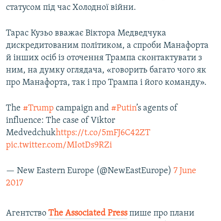
статусом під час Холодної війни.
Тарас Кузьо вважає Віктора Медведчука
дискредитованим політиком, а спроби Манафорта
й інших осіб із оточення Трампа сконтактувати з
ним, на думку оглядача, «говорить багато чого як
про Манафорта, так і про Трампа і його команду».
The
#Trump
campaign and
#Putin
’s agents of
influence: The case of Viktor
Medvedchuk
https://t.co/5mFJ6C42ZT
pic.twitter.com/MIotDs9RZi
— New Eastern Europe (@NewEastEurope)
7 June
2017
Агентство
The Associated Press
пише про плани