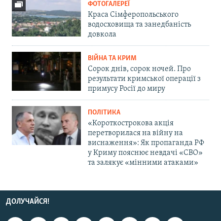
ФОТОГАЛЕРЕЇ
Краса Сімферопольського
водосховища та занедбаність
довкола
ВІЙНА ТА КРИМ
Сорок днів, сорок ночей. Про
результати кримської операції з
примусу Росії до миру
ПОЛІТИКА
«Короткострокова акція
перетворилася на війну на
виснаження»: Як пропаганда РФ
у Криму пояснює невдачі «СВО»
та залякує «мінними атаками»
ДОЛУЧАЙСЯ!