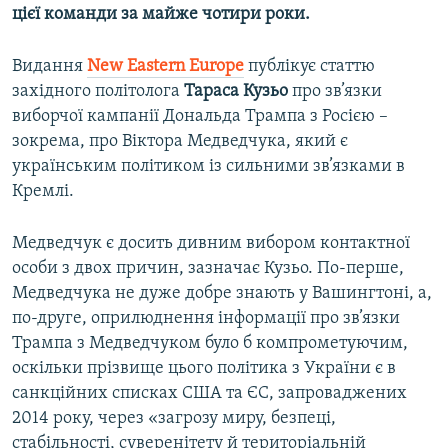
цієї команди за майже чотири роки.
Видання
New Eastern Europe
публікує статтю
західного політолога
Тараса Кузьо
про зв’язки
виборчої кампанії Дональда Трампа з Росією –
зокрема, про Віктора Медведчука, який є
українським політиком із сильними зв’язками в
Кремлі.
Медведчук є досить дивним вибором контактної
особи з двох причин, зазначає Кузьо. По-перше,
Медведчука не дуже добре знають у Вашингтоні, а,
по-друге, оприлюднення інформації про зв’язки
Трампа з Медведчуком було б компрометуючим,
оскільки прізвище цього політика з України є в
санкційних списках США та ЄС, запроваджених
2014 року, через «загрозу миру, безпеці,
стабільності, суверенітету й територіальній