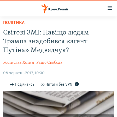
Доступність
посилання
Перейти
ПОЛІТИКА
до
НОВИНИ
Світові ЗМІ: Навіщо людям
основного
ВОДА.КРИМ
матеріалу
Трампа знадобився «агент
ВІДЕО ТА ФОТО
Перейти
Путіна» Медведчук?
до
ПОЛІТИКА
основної
Ростислав Хотин
Радіо Свобода
БЛОГИ
навігації
Перейти
08 червень 2017, 10:30
ПОГЛЯД
до
ІНТЕРВ'Ю
Поділитись
Читати без VPN
пошуку
ВСЕ ЗА ДЕНЬ
СПЕЦПРОЕКТИ
ЯК ОБІЙТИ БЛОКУВАННЯ
ДЕПОРТАЦІЯ