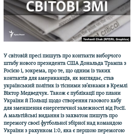
ВІДЕОУРОКИ «ELIFBE»
Русский
СВІДЧЕННЯ ОКУПАЦІЇ
Qırımtatar
УКРАЇНСЬКА ПРОБЛЕМА КРИМУ
ДОЛУЧАЙСЯ!
ІНФОГРАФІКА
У світовій пресі пишуть про контакти виборчого
штабу нового президента США Дональда Трампа з
Усі сайти RFE/RL
Росією і, зокрема, про те, що одним із таких
контактів для американців, як виглядає, став
український політик із тісними зв’язками в Кремлі
Віктор Медведчук. Також є публікації про плани
України й Польщі щодо створення газового хабу
для зменшення енергетичної залежності від Росії.
А мальтійські видання із захватом пишуть про
перемогу своєї футбольної збірної над командою
України з рахунком 1:0, яка є першою перемогою