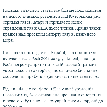
Польща, читаємо в статті, все більше покладається
на імпорт із інших регіонів, а її LNG-термінал уже
отримав газ із Катару й отримає перший
скраплений газ зі США цього тижня. Країна також
працює над проектом імпорту газу з Північного
моря.
Польща також подає газ Україні, яка припинила
купувати газ з Росії 2015 року, у відповідь на що
Росія погрожує припинити свій газовий транзит
українською територією, що означало би значне
скорочення прибутків для Києва, пише агентство.
Відтак, під час конференції за участі урядовців
цього тижня, було оголошено про плани створення
газового хабу на польсько-українському кордоні до