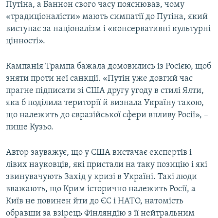
Путіна, а Баннон свого часу пояснював, чому
«традиціоналісти» мають симпатії до Путіна, який
виступає за націоналізм і «консервативні культурні
цінності».
Кампанія Трампа бажала домовились із Росією, щоб
зняти проти неї санкції. «Путін уже довгий час
прагне підписати зі США другу угоду в стилі Ялти,
яка б поділила території й визнала Україну такою,
що належить до євразійської сфери впливу Росії», –
пише Кузьо.
Автор зауважує, що у США вистачає експертів і
лівих науковців, які пристали на таку позицію і які
звинувачують Захід у кризі в Україні. Такі люди
вважають, що Крим історично належить Росії, а
Київ не повинен йти до ЄС і НАТО, натомість
обравши за взірець Фінляндію з її нейтральним