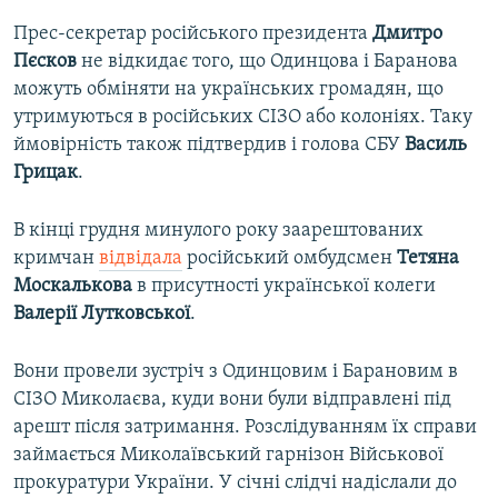
Прес-секретар російського президента
Дмитро
Пєсков
не відкидає того, що Одинцова і Баранова
можуть обміняти на українських громадян, що
утримуються в російських СІЗО або колоніях. Таку
ймовірність також підтвердив і голова СБУ
Василь
Грицак
.
В кінці грудня минулого року заарештованих
кримчан
відвідала
російський омбудсмен
Тетяна
Москалькова
в присутності української колеги
Валерії Лутковської
.
Вони провели зустріч з Одинцовим і Барановим в
СІЗО Миколаєва, куди вони були відправлені під
арешт після затримання. Розслідуванням їх справи
займається Миколаївський гарнізон Військової
прокуратури України. У січні слідчі надіслали до