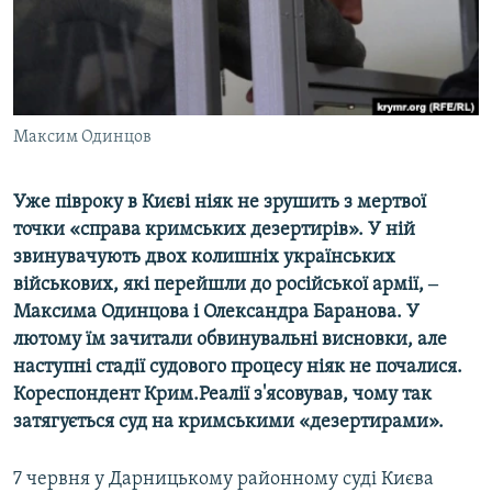
ВІДЕОУРОКИ «ELIFBE»
Русский
СВІДЧЕННЯ ОКУПАЦІЇ
Qırımtatar
УКРАЇНСЬКА ПРОБЛЕМА КРИМУ
ДОЛУЧАЙСЯ!
Максим Одинцов
ІНФОГРАФІКА
Уже півроку в Києві ніяк не зрушить з мертвої
точки «справа кримських дезертирів». У ній
Усі сайти RFE/RL
звинувачують двох колишніх українських
військових, які перейшли до російської армії, ‒
Максима Одинцова і Олександра Баранова. У
лютому їм зачитали обвинувальні висновки, але
наступні стадії судового процесу ніяк не почалися.
Кореспондент Крим.Реалії з'ясовував, чому так
затягується суд на кримськими «дезертирами».
7 червня у Дарницькому районному суді Києва