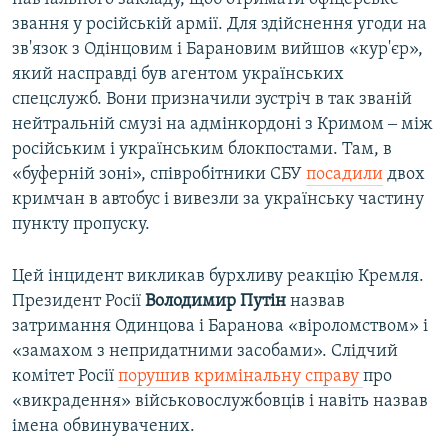
звання у російській армії. Для здійснення угоди на
зв'язок з Одінцовим і Барановим вийшов «кур'єр»,
який насправді був агентом українських
спецслужб. Вони призначили зустріч в так званій
нейтральній смузі на адмінкордоні з Кримом ‒ між
російським і українським блокпостами. Там, в
«буферній зоні», співробітники СБУ
посадили
двох
кримчан в автобус і вивезли за українську частину
пункту пропуску.
Цей інцидент викликав бурхливу реакцію Кремля.
Президент Росії
Володимир Путін
назвав
затримання Одинцова і Баранова «віроломством» і
«замахом з непридатними засобами». Слідчий
комітет Росії
порушив кримінальну справу
про
«викрадення» військовослужбовців і навіть назвав
імена обвинувачених.