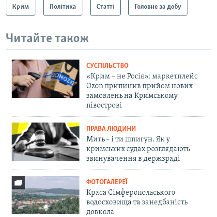
Крим
Політика
Статті
Головне за добу
Читайте також
СУСПІЛЬСТВО
«Крим – не Росія»: маркетплейс
Ozon припинив прийом нових
замовлень на Кримському
півострові
ПРАВА ЛЮДИНИ
Мить – і ти шпигун. Як у
кримських судах розглядають
звинувачення в держзраді
ФОТОГАЛЕРЕЇ
Краса Сімферопольського
водосховища та занедбаність
довкола