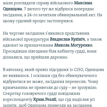
мали розглядати справу військового
Максима
Одинцова
. 7 лютого тут же відбулося попереднє
засідання, а 24-го зачитали обвинувальний акт. На
цьому судовий процес застопорився.
На чергове засідання з'явилися представник
військової прокуратури
Владислав Кулініч
, а також
адвокат за призначенням
Микола Могуренко
.
Просидівши півгодини біля кабінету судді, вони
дізналися, що прийшли даремно.
В автозаку, який привіз підсудних із СІЗО, Одинцова
не виявилося. І оскільки суд без обвинуваченого
відбуватися не може, засідання перенесли. Чому
кримчанина не привезли до суду ‒ не зрозуміло.
Секретар головуючого судді повідомила
кореспонденту
Крим.Реалії
, що суд надіслав усі
запити, щоб Одинцова привезли на засідання.