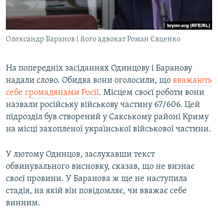
Олександр Баранов і його адвокат Роман Євценко
На попередніх засіданнях Одинцову і Баранову
надали слово. Обидва вони оголосили, що
вважають
себе громадянами Росії
. Місцем своєї роботи вони
назвали російську військову частину 67/606. Цей
підрозділ був створений у Сакському районі Криму
на місці захопленої української військової частини.
У лютому Одинцов, заслухавши текст
обвинувального висновку, сказав, що не визнає
своєї провини. У Баранова ж ще не наступила
стадія, на якій він повідомляє, чи вважає себе
винним.