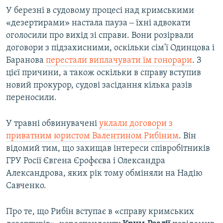
У березні в судовому процесі над кримськими
«дезертирами» настала пауза ‒ їхні адвокати
оголосили про вихід зі справи. Вони розірвали
договори з підзахисними, оскільки сім'ї Одинцова і
Баранова
перестали виплачувати їм гонорари
. З
цієї причини, а також оскільки в справу вступив
новий прокурор, судові засідання кілька разів
переносили.
У травні обвинувачені
уклали договори з
приватним юристом Валентином Рибіним
. Він
відомий тим, що захищав інтереси співробітників
ГРУ Росії Євгена Єрофєєва і Олександра
Александрова, яких рік тому обміняли на Надію
Савченко.
Про те, що Рибін вступає в «справу кримських