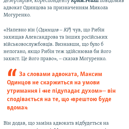
дезертирів», кореспонденту
Крим.Реалії
повідомив
адвокат Одинцова за призначенням Микола
Могуренко.
«Напевно він (
Одинцов ‒ КР
) чув, що Рибін
захищав Александрова та інших російських
військовослужбовців. Визнавши, що було б
непогано, якщо Рибін теж здійснював би його
захист. Це його право», ‒ сказав Могуренко.
За словами адвоката, Максим
Одинцов не скаржиться на умови
утримання і «не підупадає духом» ‒ він
сподівається на те, що «зрештою буде
вдома».
Він додав, що заміна адвоката відбудеться на