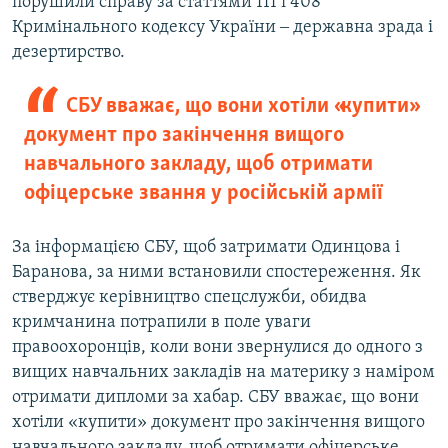
порушили справу за статтями 111 і 408
Кримінального кодексу України ‒ державна зрада і
дезертирство.
СБУ вважає, що вони хотіли «купити»
документ про закінчення вищого
навчального закладу, щоб отримати
офіцерське звання у російській армії
За інформацією СБУ, щоб затримати Одинцова і
Баранова, за ними встановили спостереження. Як
стверджує керівництво спецслужби, обидва
кримчанина потрапили в поле уваги
правоохоронців, коли вони звернулися до одного з
вищих навчальних закладів на материку з наміром
отримати дипломи за хабар. СБУ вважає, що вони
хотіли «купити» документ про закінчення вищого
навчального закладу, щоб отримати офіцерське