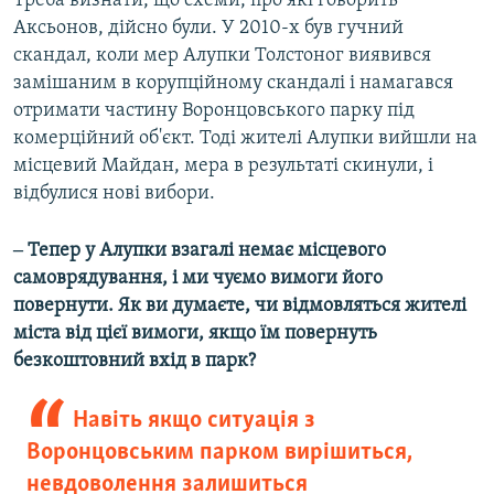
Треба визнати, що схеми, про які говорить
Аксьонов, дійсно були. У 2010-х був гучний
скандал, коли мер Алупки Толстоног виявився
замішаним в корупційному скандалі і намагався
отримати частину Воронцовського парку під
комерційний об'єкт. Тоді жителі Алупки вийшли на
місцевий Майдан, мера в результаті скинули, і
відбулися нові вибори.
‒ Тепер у Алупки взагалі немає місцевого
самоврядування, і ми чуємо вимоги його
повернути. Як ви думаєте, чи відмовляться жителі
міста від цієї вимоги, якщо їм повернуть
безкоштовний вхід в парк?
Навіть якщо ситуація з
Воронцовським парком вирішиться,
невдоволення залишиться