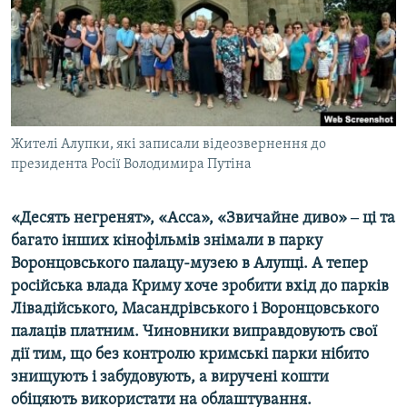
ВІДЕОУРОКИ «ELIFBE»
Русский
СВІДЧЕННЯ ОКУПАЦІЇ
Qırımtatar
УКРАЇНСЬКА ПРОБЛЕМА КРИМУ
ДОЛУЧАЙСЯ!
ІНФОГРАФІКА
Жителі Алупки, які записали відеозвернення до
президента Росії Володимира Путіна
Усі сайти RFE/RL
«Десять негренят», «Асса», «Звичайне диво» ‒ ці та
багато інших кінофільмів знімали в парку
Воронцовського палацу-музею в Алупці. А тепер
російська влада Криму хоче зробити вхід до парків
Лівадійського, Масандрівського і Воронцовського
палаців платним. Чиновники виправдовують свої
дії тим, що без контролю кримські парки нібито
знищують і забудовують, а виручені кошти
обіцяють використати на облаштування.