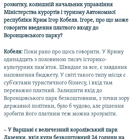
розвитку, колишній начальник управління
Міністерства курортів і туризму Автономної
республіки Крим Ігор Кобеля. Ігоре, про що може
говорити введення платного входу до
Воронцовського парку?
Кобеля:
Поки рано про щось говорити. У Криму
одинадцять з половиною тисяч історико-
культурних пам'яток. Швидше за все, є завдання
наповнення бюджету. У світі такого типу місця є
суб'єктами туристичного бізнесу, і вхід там
переважно платний. Залишити вхід до
Воронцовського парк безкоштовним, з точки зору
державної політики, було б чудово, але рішення
зробити його платним теж можна зрозуміти.
‒ У Варшаві є величезний королівський парк
Лазенки, вхід куди безкоштовний 24 години на