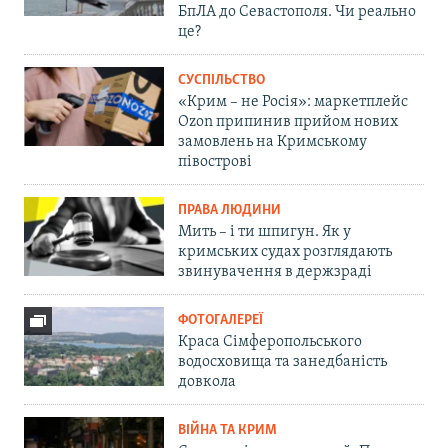
БпЛА до Севастополя. Чи реально
це?
СУСПІЛЬСТВО
«Крим – не Росія»: маркетплейс
Ozon припинив прийом нових
замовлень на Кримському
півострові
ПРАВА ЛЮДИНИ
Мить – і ти шпигун. Як у
кримських судах розглядають
звинувачення в держзраді
ФОТОГАЛЕРЕЇ
Краса Сімферопольського
водосховища та занедбаність
довкола
ВІЙНА ТА КРИМ