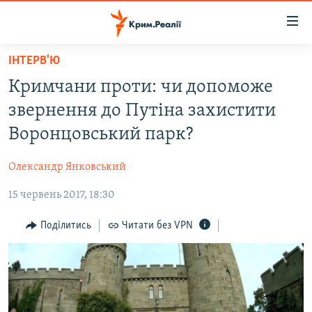
Доступність
посилання
Перейти
ІНТЕРВ'Ю
до
НОВИНИ
Кримчани проти: чи допоможе
основного
ВОДА.КРИМ
матеріалу
звернення до Путіна захистити
ВІДЕО ТА ФОТО
Перейти
Воронцовський парк?
до
ПОЛІТИКА
основної
Олександр Янковський
БЛОГИ
навігації
Перейти
15 червень 2017, 18:30
ПОГЛЯД
до
ІНТЕРВ'Ю
Поділитись
Читати без VPN
пошуку
ВСЕ ЗА ДЕНЬ
СПЕЦПРОЕКТИ
ЯК ОБІЙТИ БЛОКУВАННЯ
ДЕПОРТАЦІЯ