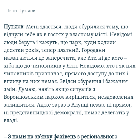
Іван Путілов
Путілов:
Мені здається, люди обурилися тому, що
відчули себе як в гостях у власному місті. Невідомі
люди беруть і кажуть, що парк, куди ходили
десятки років, тепер платний. Городяни
намагаються це заперечити, але йти ні до кого ‒
хіба що до чиновників у Ялті. Невідомо, хто і як цих
чиновників призначає, прямого доступу до них і
впливу на них немає. Звідси обурення і бажання
змін. Думаю, навіть якщо ситуація з
Воронцовським парком вирішиться, невдоволення
залишиться. Адже зараз в Алупці немає ні прямої,
ні представницької демократії, немає делегатів у
владі.
‒ З нами на зв'язку фахівець з регіонального