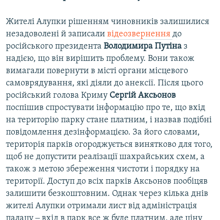
Жителі Алупки рішенням чиновників залишилися
незадоволені й записали
відеозвернення
до
російського президента
Володимира Путіна
з
надією, що він вирішить проблему. Вони також
вимагали повернути в місті органи місцевого
самоврядування, які діяли до анексії. Після цього
російський голова Криму
Сергій Аксьонов
поспішив спростувати інформацію про те, що вхід
на територію парку стане платним, і назвав подібні
повідомлення дезінформацією. За його словами,
територія парків огороджується винятково для того,
щоб не допустити реалізації шахрайських схем, а
також з метою збереження чистоти і порядку на
території. Доступ до всіх парків Аксьонов пообіцяв
залишити безкоштовним. Однак через кілька днів
жителі Алупки отримали лист від адміністрація
палацу ‒ вхід в парк все ж буде платним, але ціну