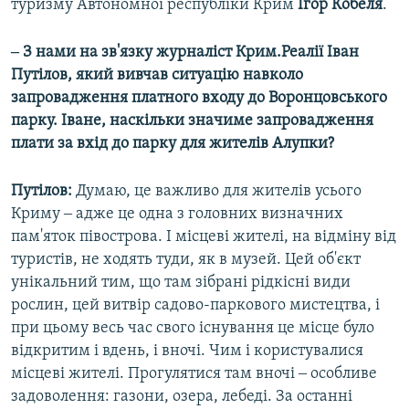
туризму Автономної республіки Крим
Ігор Кобеля
.
‒ З нами на зв'язку журналіст Крим.Реалії Іван
Путілов, який вивчав ситуацію навколо
запровадження платного входу до Воронцовського
парку. Іване, наскільки значиме запровадження
плати за вхід до парку для жителів Алупки?
Путілов:
Думаю, це важливо для жителів усього
Криму ‒ адже це одна з головних визначних
пам'яток півострова. І місцеві жителі, на відміну від
туристів, не ходять туди, як в музей. Цей об'єкт
унікальний тим, що там зібрані рідкісні види
рослин, цей витвір садово-паркового мистецтва, і
при цьому весь час свого існування це місце було
відкритим і вдень, і вночі. Чим і користувалися
місцеві жителі. Прогулятися там вночі ‒ особливе
задоволення: газони, озера, лебеді. За останні