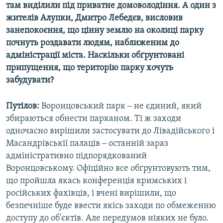
там виділили під приватне домоволодіння. А один з
жителів Алупки, Дмитро Лебедєв, висловив
занепокоєння, що цінну землю на околиці парку
почнуть роздавати людям, наближеним до
адміністрації міста. Наскільки обґрунтовані
припущення, що територію парку хочуть
забудувати?
Путілов:
Воронцовський парк ‒ не єдиний, який
збираються обнести парканом. Ті ж заходи
одночасно вирішили застосувати до Лівадійського і
Масандрівськії палаців ‒ останній зараз
адміністративно підпорядкований
Воронцовському. Офіційно все обґрунтовують тим,
що пройшла якась конференція кримських і
російських фахівців, і вчені вирішили, що
безпечніше буде ввести якісь заходи по обмеженню
доступу до об'єктів. Але передумов ніяких не було.