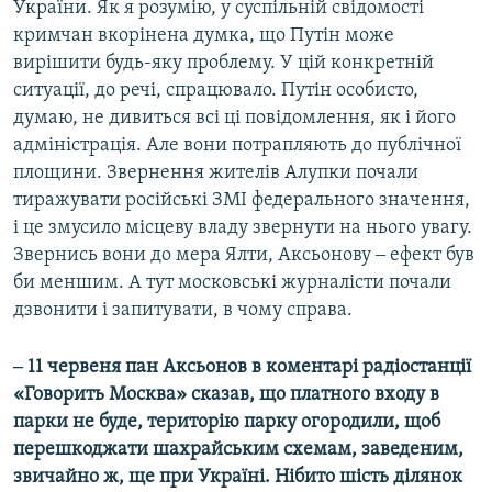
України. Як я розумію, у суспільній свідомості
кримчан вкорінена думка, що Путін може
вирішити будь-яку проблему. У цій конкретній
ситуації, до речі, спрацювало. Путін особисто,
думаю, не дивиться всі ці повідомлення, як і його
адміністрація. Але вони потрапляють до публічної
площини. Звернення жителів Алупки почали
тиражувати російські ЗМІ федерального значення,
і це змусило місцеву владу звернути на нього увагу.
Звернись вони до мера Ялти, Аксьонову ‒ ефект був
би меншим. А тут московські журналісти почали
дзвонити і запитувати, в чому справа.
‒ 11 червеня пан Аксьонов в коментарі радіостанції
«Говорить Москва» сказав, що платного входу в
парки не буде, територію парку огородили, щоб
перешкоджати шахрайським схемам, заведеним,
звичайно ж, ще при Україні. Нібито шість ділянок