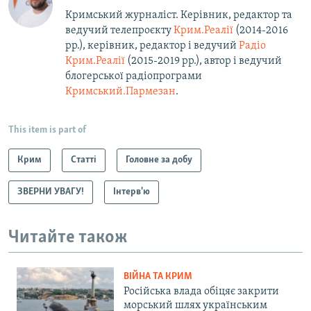
Кримський журналіст. Керівник, редактор та
ведучий телепроєкту
Крим.Реалії
(2014-2016
рр.), керівник, редактор і ведучий
Радіо
Крим.Реалії
(2015-2019 рр.), автор і ведучий
блогерської радіопрограми
Кримський.Пармезан
.​
This item is part of
Крим
Статті
Головне за добу
ЗВЕРНИ УВАГУ!
Інтерв'ю
Читайте також
ВІЙНА ТА КРИМ
Російська влада обіцяє закрити
морський шлях українським