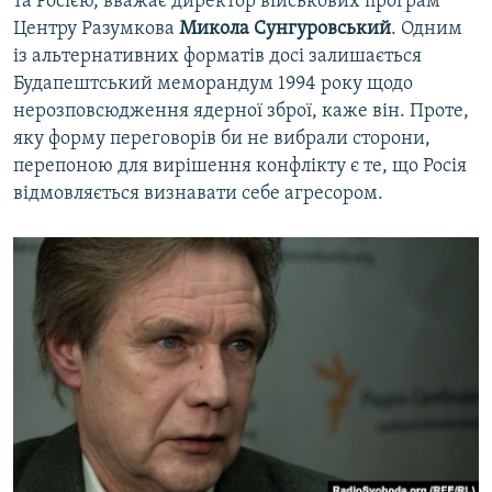
та Росією, вважає директор військових програм
Центру Разумкова
Микола Сунгуровський
. Одним
із альтернативних форматів досі залишається
Будапештський меморандум 1994 року щодо
нерозповсюдження ядерної зброї, каже він. Проте,
яку форму переговорів би не вибрали сторони,
перепоною для вирішення конфлікту є те, що Росія
відмовляється визнавати себе агресором.