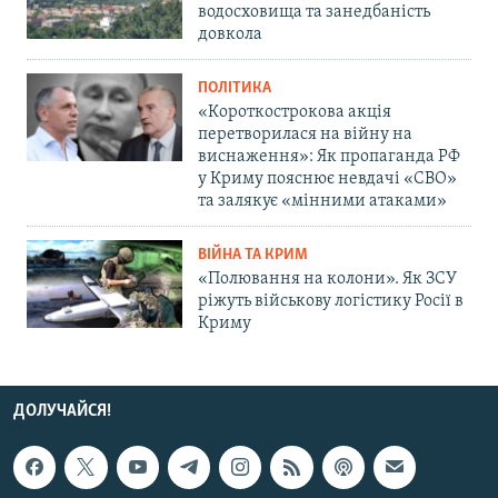
водосховища та занедбаність
довкола
ПОЛІТИКА
«Короткострокова акція
перетворилася на війну на
виснаження»: Як пропаганда РФ
у Криму пояснює невдачі «СВО»
та залякує «мінними атаками»
ВІЙНА ТА КРИМ
«Полювання на колони». Як ЗСУ
ріжуть військову логістику Росії в
Криму
ДОЛУЧАЙСЯ!