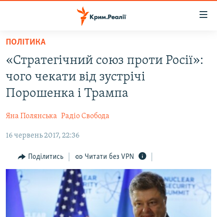
Доступність
посилання
Перейти
ПОЛІТИКА
до
НОВИНИ
«Стратегічний союз проти Росії»:
основного
ВОДА.КРИМ
матеріалу
чого чекати від зустрічі
ВІДЕО ТА ФОТО
Перейти
Порошенка і Трампа
до
ПОЛІТИКА
основної
Яна Полянська
Радіо Свобода
БЛОГИ
навігації
Перейти
16 червень 2017, 22:36
ПОГЛЯД
до
ІНТЕРВ'Ю
Поділитись
Читати без VPN
пошуку
ВСЕ ЗА ДЕНЬ
СПЕЦПРОЕКТИ
ЯК ОБІЙТИ БЛОКУВАННЯ
ДЕПОРТАЦІЯ