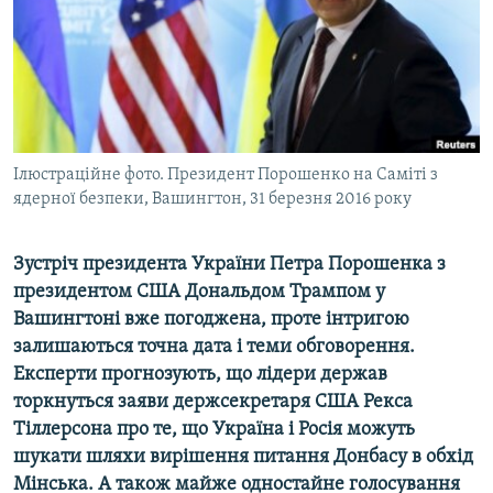
ВІДЕОУРОКИ «ELIFBE»
Русский
СВІДЧЕННЯ ОКУПАЦІЇ
Qırımtatar
УКРАЇНСЬКА ПРОБЛЕМА КРИМУ
ДОЛУЧАЙСЯ!
ІНФОГРАФІКА
Ілюстраційне фото. Президент Порошенко на Саміті з
ядерної безпеки, Вашингтон, 31 березня 2016 року
Усі сайти RFE/RL
Зустріч президента України Петра Порошенка з
президентом США Дональдом Трампом у
Вашингтоні вже погоджена, проте інтригою
залишаються точна дата і теми обговорення.
Експерти прогнозують, що лідери держав
торкнуться заяви держсекретаря США Рекса
Тіллерсона про те, що Україна і Росія можуть
шукати шляхи вирішення питання Донбасу в обхід
Мінська. А також майже одностайне голосування