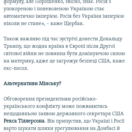
формулу, але Порошенко, звісно, знає. Росія з
упокореною і поневоленою Україною стає
автоматично імперією. Росія без України імперією
ніколи не стане», – каже Щербак.
Також важливо під час зустрічі донести Дональду
Трампу, що жодна країна в Європі після Другої
світової війни не повинна бути домінуючою силою
на материку, адже це загрожує безпеці США, каже
екс-посол.
Альтернативи Мінську?
Обговорення президентами російсько-
українського конфлікту може пожвавитись
нещодавньою заявою державного секретаря США
Рекса Тіллерсона
. Він припустив, що Україні і Росії
варто шукати шляхи урегулювання на Донбасі й