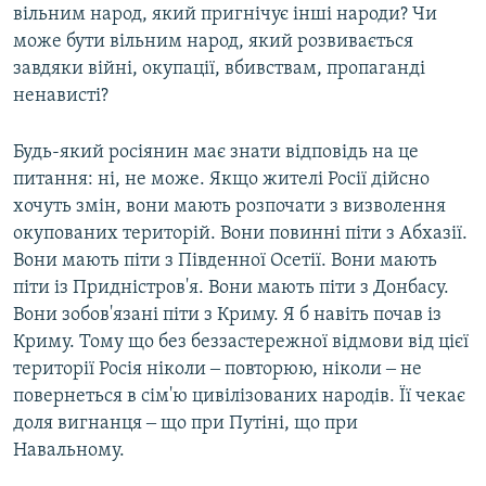
вільним народ, який пригнічує інші народи? Чи
може бути вільним народ, який розвивається
завдяки війні, окупації, вбивствам, пропаганді
ненависті?
Будь-який росіянин має знати відповідь на це
питання: ні, не може. Якщо жителі Росії дійсно
хочуть змін, вони мають розпочати з визволення
окупованих територій. Вони повинні піти з Абхазії.
Вони мають піти з Південної Осетії. Вони мають
піти із Придністров'я. Вони мають піти з Донбасу.
Вони зобов'язані піти з Криму. Я б навіть почав із
Криму. Тому що без беззастережної відмови від цієї
території Росія ніколи ‒ повторюю, ніколи ‒ не
повернеться в сім'ю цивілізованих народів. Її чекає
доля вигнанця ‒ що при Путіні, що при
Навальному.