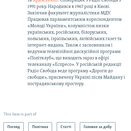
та
Крим.Реалії
. Співпрацює з Радіо Свобода з
1991 року. Народився в 1967 році в Києві.
Закінчив факультет журналістики МДУ.
Працював парламентським кореспондентом
«Молоді України», колумністом низки
українських, російських, білоруських,
польських, ізраїльських, латвійських газет та
інтернет-видань. Також є засновником і
ведучим телевізійної дискусійної програми
«Політклуб», що виходить зараз в ефірі
телеканалу «Еспресо». У російській редакції
Радіо Свобода веде програму «Дороги до
свободи», присвячену Україні після Майдану і
пострадянському простору.
This item is part of
Погляд
Політика
Статті
Головне за добу