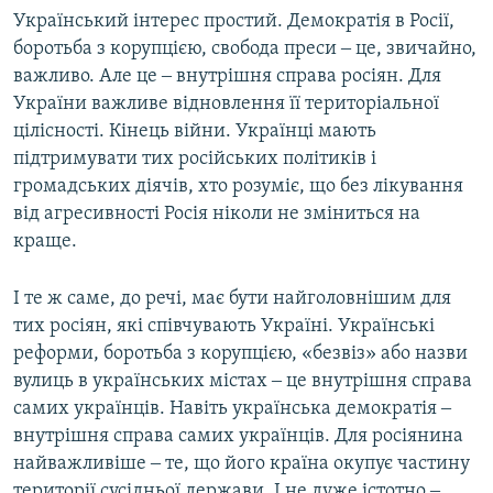
Український інтерес простий. Демократія в Росії,
боротьба з корупцією, свобода преси ‒ це, звичайно,
важливо. Але це ‒ внутрішня справа росіян. Для
України важливе відновлення її територіальної
цілісності. Кінець війни. Українці мають
підтримувати тих російських політиків і
громадських діячів, хто розуміє, що без лікування
від агресивності Росія ніколи не зміниться на
краще.
І те ж саме, до речі, має бути найголовнішим для
тих росіян, які співчувають Україні. Українські
реформи, боротьба з корупцією, «безвіз» або назви
вулиць в українських містах ‒ це внутрішня справа
самих українців. Навіть українська демократія ‒
внутрішня справа самих українців. Для росіянина
найважливіше ‒ те, що його країна окупує частину
території сусідньої держави. І не дуже істотно ‒