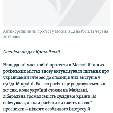
ВІДЕОУРОКИ «ELIFBE»
Русский
СВІДЧЕННЯ ОКУПАЦІЇ
Qırımtatar
УКРАЇНСЬКА ПРОБЛЕМА КРИМУ
ДОЛУЧАЙСЯ!
Антикорупційний протест у Москві в День Росії, 12 червня
ІНФОГРАФІКА
2017 року
Спеціально для Крим.Реалії
Усі сайти RFE/RL
Нещодавні масштабні протести в Москві й інших
російських містах знову актуалізували питання про
український інтерес до опозиційних виступів у
сусідній країні. Багато росіян щиро дивуються: як
же так, коли українці стояли на Майдані,
ліберальна громадськість сусідньої країни їм
співчувала, а коли росіяни виходять на свої
проспекти ‒ ніякого особливого інтересу й