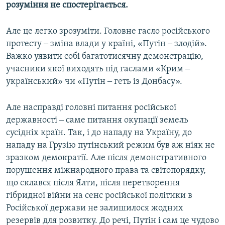
розуміння не спостерігається.
Але це легко зрозуміти. Головне гасло російського
протесту ‒ зміна влади у країні, «Путін ‒ злодій».
Важко уявити собі багатотисячну демонстрацію,
учасники якої виходять під гаслами «Крим ‒
український» чи «Путін ‒ геть із Донбасу».
Але насправді головні питання російської
державності ‒ саме питання окупації земель
сусідніх країн. Так, і до нападу на Україну, до
нападу на Грузію путінський режим був аж ніяк не
зразком демократії. Але після демонстративного
порушення міжнародного права та світопорядку,
що склався після Ялти, після перетворення
гібридної війни на сенс російської політики в
Російської держави не залишилося жодних
резервів для розвитку. До речі, Путін і сам це чудово