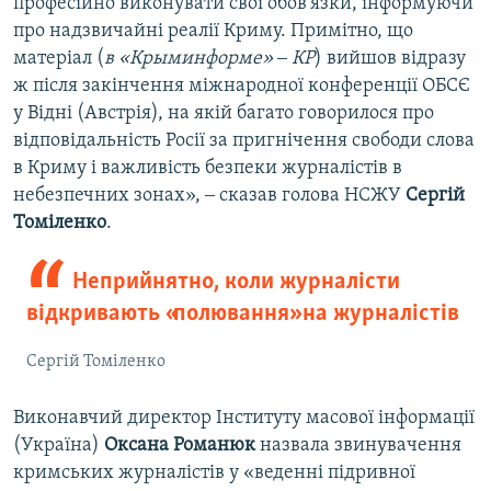
професійно виконувати свої обов'язки, інформуючи
про надзвичайні реалії Криму. Примітно, що
матеріал (
в «Крыминформе» ‒ КР
) вийшов відразу
ж після закінчення міжнародної конференції ОБСЄ
у Відні (Австрія), на якій багато говорилося про
відповідальність Росії за пригнічення свободи слова
в Криму і важливість безпеки журналістів в
небезпечних зонах», ‒ сказав голова НСЖУ
Сергій
Томіленко
.
Неприйнятно, коли журналісти
відкривають «полювання» на журналістів
Сергій Томіленко
Виконавчий директор Інституту масової інформації
(Україна)
Оксана Романюк
назвала звинувачення
кримських журналістів у «веденні підривної