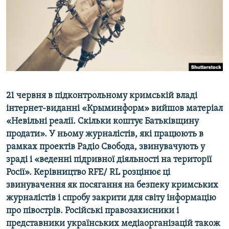
ВІДЕОУРОКИ «ELIFBE»
Русский
СВІДЧЕННЯ ОКУПАЦІЇ
Qırımtatar
УКРАЇНСЬКА ПРОБЛЕМА КРИМУ
ДОЛУЧАЙСЯ!
ІНФОГРАФІКА
21 червня в підконтрольному кримській владі
інтернет-виданні «Крыминформ» вийшов матеріал
Усі сайти RFE/RL
«Невільні реалії. Скільки коштує Батьківщину
продати». У ньому журналістів, які працюють в
рамках проектів Радіо Свобода, звинувачують у
зраді і «веденні підривної діяльності на території
Росії». Керівництво RFE/ RL розцінює ці
звинувачення як посягання на безпеку кримських
журналістів і спробу закрити для світу інформацію
про півострів. Російські правозахисники і
представники українських медіаорганізацій також