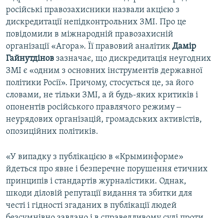
російські правозахисники назвали акцією з
дискредитації непідконтрольних ЗМІ. Про це
повідомили в міжнародній правозахисній
організації «Агора». Її правовий аналітик
Дамір
Гайнутдінов
зазначає, що дискредитація неугодних
ЗМІ є «одним з основних інструментів державної
політики Росії». Причому, стосується це, за його
словами, не тільки ЗМІ, а й будь-яких критиків і
опонентів російського правлячого режиму ‒
неурядових організацій, громадських активістів,
опозиційних політиків.
«У випадку з публікацією в «Крыминформе»
йдеться про явне і безперечне порушення етичних
принципів і стандартів журналістики. Однак,
шкоди діловій репутації видання та збитки для
честі і гідності згаданих в публікації людей
безсумнівно завдано і в справедливому суді проти