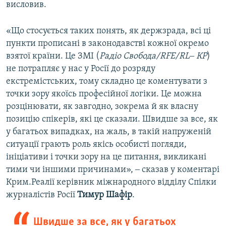
висловив.
«Що стосується таких понять, як держзрада, всі ці
пункти прописані в законодавстві кожної окремо
взятої країни. Це ЗМІ (
Радіо Свобода/RFE/RL‒ КР
)
не потрапляє у нас у Росії до розряду
екстремістських, тому складно це коментувати з
точки зору якоїсь професійної логіки. Це можна
розцінювати, як завгодно, зокрема й як власну
позицію спікерів, які це сказали. Швидше за все, як
у багатьох випадках, на жаль, в такій напруженій
ситуації грають роль якісь особисті погляди,
ініціативи і точки зору на це питання, викликані
тими чи іншими причинами», ‒ сказав у коментарі
Крим.Реалії керівник міжнародного відділу Спілки
журналістів Росії
Тимур Шафір
.
Швидше за все, як у багатьох