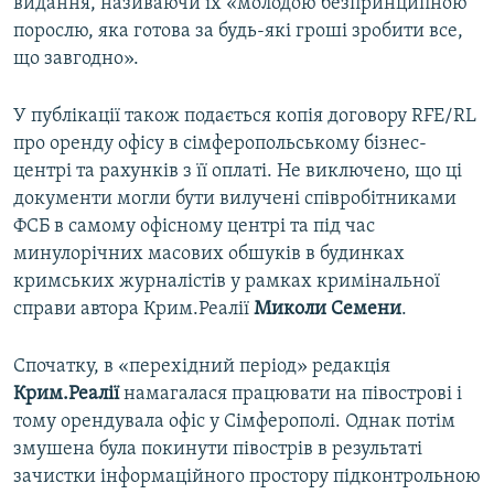
видання, називаючи їх «молодою безпринципною
порослю, яка готова за будь-які гроші зробити все,
що завгодно».
У публікації також подається копія договору RFE/RL
про оренду офісу в сімферопольському бізнес-
центрі та рахунків з її оплаті. Не виключено, що ці
документи могли бути вилучені співробітниками
ФСБ в самому офісному центрі та під час
минулорічних масових обшуків в будинках
кримських журналістів у рамках кримінальної
справи автора Крим.Реалії
Миколи Семени
.
Спочатку, в «перехідний період» редакція
Крим.Реалії
намагалася працювати на півострові і
тому орендувала офіс у Сімферополі. Однак потім
змушена була покинути півострів в результаті
зачистки інформаційного простору підконтрольною