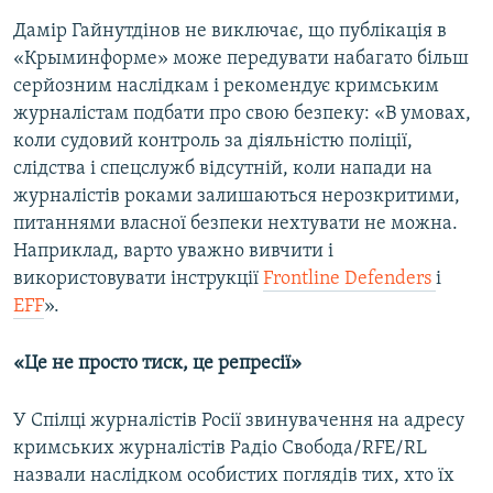
​Дамір Гайнутдінов не виключає, що публікація в
«Крыминформе» може передувати набагато більш
серйозним наслідкам і рекомендує кримським
журналістам подбати про свою безпеку: «В умовах,
коли судовий контроль за діяльністю поліції,
слідства і спецслужб відсутній, коли напади на
журналістів роками залишаються нерозкритими,
питаннями власної безпеки нехтувати не можна.
Наприклад, варто уважно вивчити і
використовувати інструкції
Frontline Defenders
і
EFF
».
«Це не просто тиск, це репресії»
У Спілці журналістів Росії звинувачення на адресу
кримських журналістів Радіо Свобода/RFE/RL
назвали наслідком особистих поглядів тих, хто їх