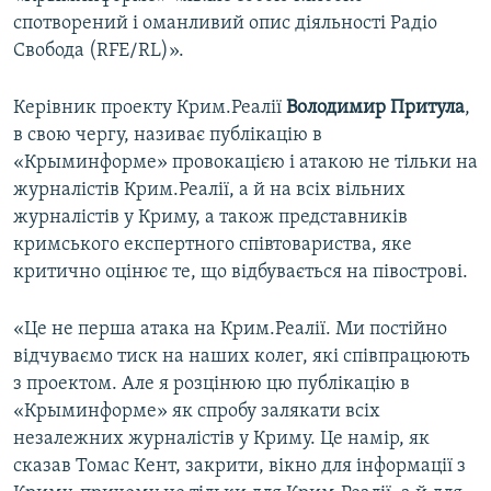
спотворений і оманливий опис діяльності Радіо
Свобода (RFE/RL)».
Керівник проекту Крим.Реалії
Володимир Притула
,
в свою чергу, називає публікацію в
«Крыминформе» провокацією і атакою не тільки на
журналістів Крим.Реалії, а й на всіх вільних
журналістів у Криму, а також представників
кримського експертного співтовариства, яке
критично оцінює те, що відбувається на півострові.
«Це не перша атака на Крим.Реалії. Ми постійно
відчуваємо тиск на наших колег, які співпрацюють
з проектом. Але я розцінюю цю публікацію в
«Крыминформе» як спробу залякати всіх
незалежних журналістів у Криму. Це намір, як
сказав Томас Кент, закрити, вікно для інформації з