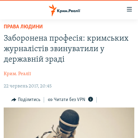
Доступність
посилання
Перейти
ПРАВА ЛЮДИНИ
до
НОВИНИ
Заборонена професія: кримських
основного
ВОДА.КРИМ
матеріалу
журналістів звинуватили у
ВІДЕО ТА ФОТО
Перейти
державній зраді
до
ПОЛІТИКА
основної
Крим. Реалії
БЛОГИ
навігації
Перейти
22 червень 2017, 20:45
ПОГЛЯД
до
ІНТЕРВ'Ю
Поділитись
Читати без VPN
пошуку
ВСЕ ЗА ДЕНЬ
СПЕЦПРОЕКТИ
ЯК ОБІЙТИ БЛОКУВАННЯ
ДЕПОРТАЦІЯ