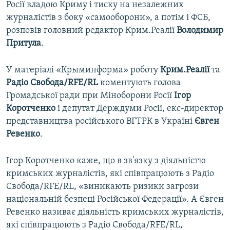
Росії владою Криму і тиску на незалежних
журналістів з боку «самооборони», а потім і ФСБ,
розповів головний редактор Крим.Реалії
Володимир
Притула
.
У матеріалі «Крыминформа» роботу
Крим.Реалії
та
Радіо Свобода/RFE/RL
коментують голова
Громадської ради при Міноборони Росії
Ігор
Коротченко
і депутат Держдуми Росії, екс-директор
представництва російського ВГТРК в Україні
Євген
Ревенко
.
Ігор Коротченко каже, що в зв'язку з діяльністю
кримських журналістів, які співпрацюють з Радіо
Свобода/RFE/RL, «виникають ризики загрози
національній безпеці Російської Федерації». А Євген
Ревенко називає діяльність кримських журналістів,
які співпрацюють з Радіо Свобода/RFE/RL,