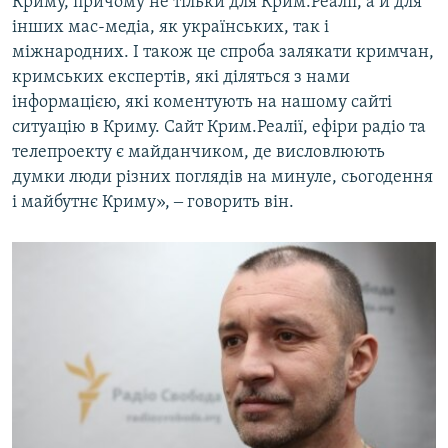
Криму, причому не тільки для Крим.Реалії, а й для
інших мас-медіа, як українських, так і
міжнародних. І також це спроба залякати кримчан,
кримських експертів, які діляться з нами
інформацією, які коментують на нашому сайті
ситуацію в Криму. Сайт Крим.Реалії, ефіри радіо та
телепроекту є майданчиком, де висловлюють
думки люди різних поглядів на минуле, сьогодення
і майбутнє Криму», ‒ говорить він.