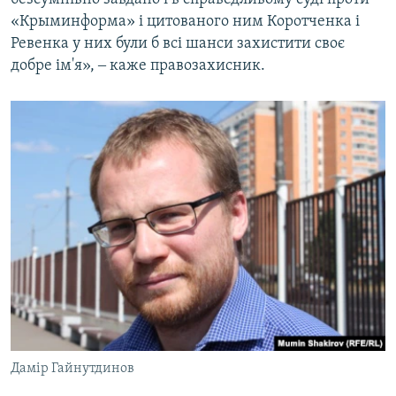
«Крыминформа» і цитованого ним Коротченка і
Ревенка у них були б всі шанси захистити своє
добре ім'я», ‒ каже правозахисник.
Дамір Гайнутдинов