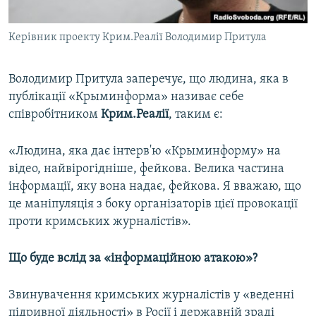
Керівник проекту Крим.Реалії Володимир Притула
​Володимир Притула заперечує, що людина, яка в
публікації «Крыминформа» називає себе
співробітником
Крим.Реалії
, таким є:
«Людина, яка дає інтерв'ю «Крыминформу» на
відео, найвірогідніше, фейкова. Велика частина
інформації, яку вона надає, фейкова. Я вважаю, що
це маніпуляція з боку організаторів цієї провокації
проти кримських журналістів».
Що буде вслід за «інформаційною атакою»?
Звинувачення кримських журналістів у «веденні
підривної діяльності» в Росії і державній зраді