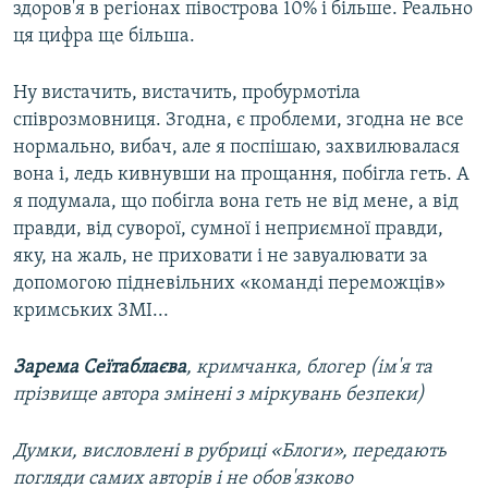
здоров'я в регіонах півострова 10% і більше. Реально
ця цифра ще більша.
Ну вистачить, вистачить, пробурмотіла
співрозмовниця. Згодна, є проблеми, згодна не все
нормально, вибач, але я поспішаю, захвилювалася
вона і, ледь кивнувши на прощання, побігла геть. А
я подумала, що побігла вона геть не від мене, а від
правди, від суворої, сумної і неприємної правди,
яку, на жаль, не приховати і не завуалювати за
допомогою підневільних «команді переможців»
кримських ЗМІ...
Зарема Сеїтаблаєва
, кримчанка, блогер (ім'я та
прізвище автора змінені з міркувань безпеки)
Думки, висловлені в рубриці «Блоги», передають
погляди самих авторів і не обов'язково