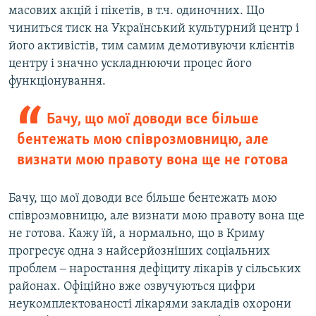
масових акцій і пікетів, в т.ч. одиночних. Що
чиниться тиск на Український культурний центр і
його активістів, тим самим демотивуючи клієнтів
центру і значно ускладнюючи процес його
функціонування.
Бачу, що мої доводи все більше
бентежать мою співрозмовницю, але
визнати мою правоту вона ще не готова
Бачу, що мої доводи все більше бентежать мою
співрозмовницю, але визнати мою правоту вона ще
не готова. Кажу їй, а нормально, що в Криму
прогресує одна з найсерйозніших соціальних
проблем ‒ наростання дефіциту лікарів у сільських
районах. Офіційно вже озвучуються цифри
неукомплектованості лікарями закладів охорони