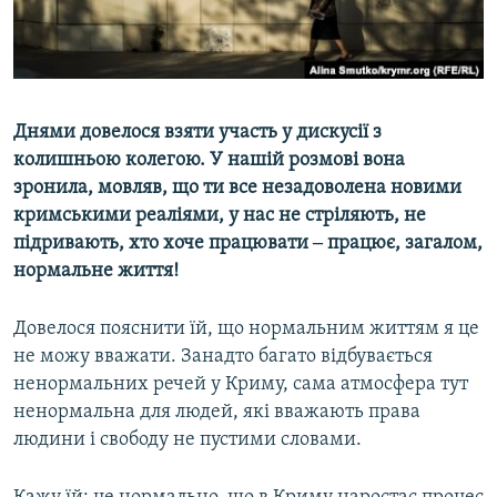
ВІДЕОУРОКИ «ELIFBE»
Русский
СВІДЧЕННЯ ОКУПАЦІЇ
Qırımtatar
УКРАЇНСЬКА ПРОБЛЕМА КРИМУ
Днями довелося взяти участь у дискусії з
ДОЛУЧАЙСЯ!
ІНФОГРАФІКА
колишньою колегою. У нашій розмові вона
зронила, мовляв, що ти все незадоволена новими
кримськими реаліями, у нас не стріляють, не
Усі сайти RFE/RL
підривають, хто хоче працювати ‒ працює, загалом,
нормальне життя!
Довелося пояснити їй, що нормальним життям я це
не можу вважати. Занадто багато відбувається
ненормальних речей у Криму, сама атмосфера тут
ненормальна для людей, які вважають права
людини і свободу не пустими словами.