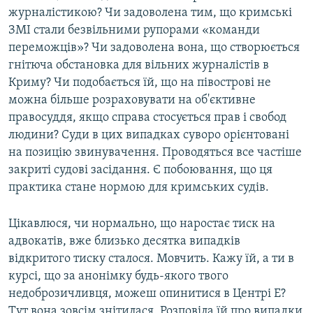
журналістикою? Чи задоволена тим, що кримські
ЗМІ стали безвільними рупорами «команди
переможців»? Чи задоволена вона, що створюється
гнітюча обстановка для вільних журналістів в
Криму? Чи подобається їй, що на півострові не
можна більше розраховувати на об'єктивне
правосуддя, якщо справа стосується прав і свобод
людини? Суди в цих випадках суворо орієнтовані
на позицію звинувачення. Проводяться все частіше
закриті судові засідання. Є побоювання, що ця
практика стане нормою для кримських судів.
Цікавлюся, чи нормально, що наростає тиск на
адвокатів, вже близько десятка випадків
відкритого тиску сталося. Мовчить. Кажу їй, а ти в
курсі, що за анонімку будь-якого твого
недоброзичливця, можеш опинитися в Центрі Е?
Тут вона зовсім знітилася. Розповіла їй про випадки