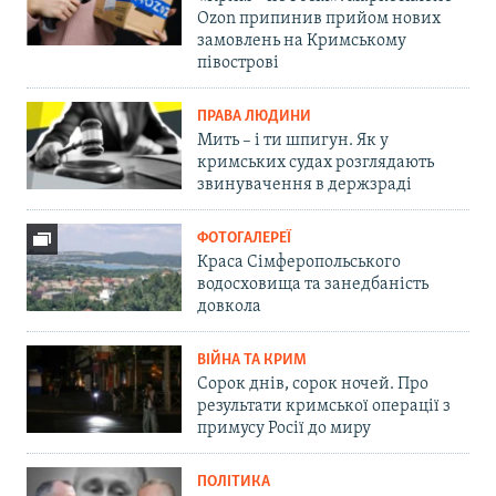
Ozon припинив прийом нових
замовлень на Кримському
півострові
ПРАВА ЛЮДИНИ
Мить – і ти шпигун. Як у
кримських судах розглядають
звинувачення в держзраді
ФОТОГАЛЕРЕЇ
Краса Сімферопольського
водосховища та занедбаність
довкола
ВІЙНА ТА КРИМ
Сорок днів, сорок ночей. Про
результати кримської операції з
примусу Росії до миру
ПОЛІТИКА