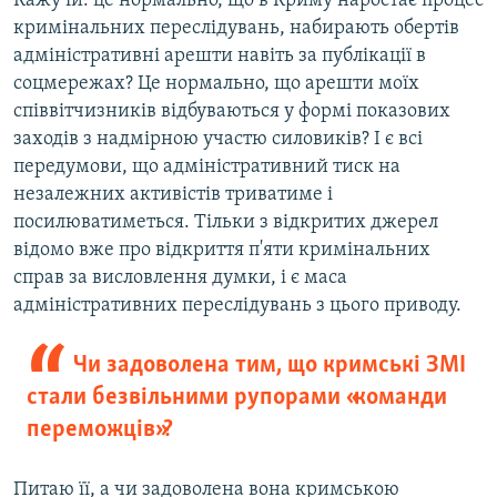
Кажу їй: це нормально, що в Криму наростає процес
кримінальних переслідувань, набирають обертів
адміністративні арешти навіть за публікації в
соцмережах? Це нормально, що арешти моїх
співвітчизників відбуваються у формі показових
заходів з надмірною участю силовиків? І є всі
передумови, що адміністративний тиск на
незалежних активістів триватиме і
посилюватиметься. Тільки з відкритих джерел
відомо вже про відкриття п'яти кримінальних
справ за висловлення думки, і є маса
адміністративних переслідувань з цього приводу.
Чи задоволена тим, що кримські ЗМІ
стали безвільними рупорами «команди
переможців»?
Питаю її, а чи задоволена вона кримською