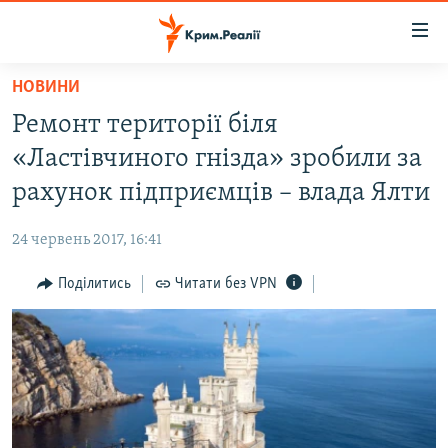
Доступність
посилання
Перейти
НОВИНИ
до
НОВИНИ
Ремонт території біля
основного
ВОДА.КРИМ
матеріалу
«Ластівчиного гнізда» зробили за
ВІДЕО ТА ФОТО
Перейти
рахунок підприємців – влада Ялти
до
ПОЛІТИКА
основної
24 червень 2017, 16:41
БЛОГИ
навігації
Перейти
Поділитись
Читати без VPN
ПОГЛЯД
до
ІНТЕРВ'Ю
пошуку
ВСЕ ЗА ДЕНЬ
СПЕЦПРОЕКТИ
ЯК ОБІЙТИ БЛОКУВАННЯ
ДЕПОРТАЦІЯ