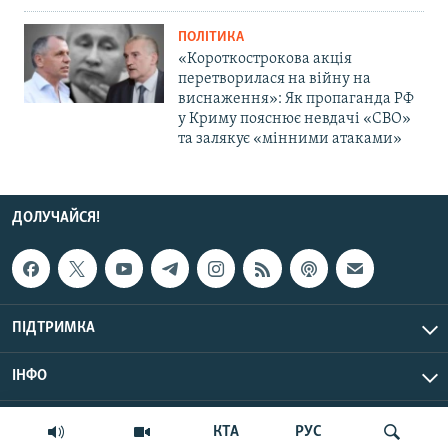
ПОЛІТИКА
«Короткострокова акція
перетворилася на війну на
виснаження»: Як пропаганда РФ
у Криму пояснює невдачі «СВО»
та залякує «мінними атаками»
ДОЛУЧАЙСЯ!
ПІДТРИМКА
ІНФО
© Крим.Реалії, 2026 | Усі права застережено.
КТА
РУС