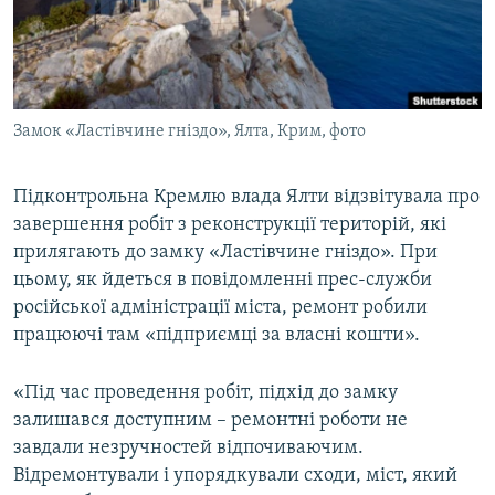
ВІДЕОУРОКИ «ELIFBE»
Русский
СВІДЧЕННЯ ОКУПАЦІЇ
Qırımtatar
УКРАЇНСЬКА ПРОБЛЕМА КРИМУ
Замок «Ластівчине гніздо», Ялта, Крим, фото
ДОЛУЧАЙСЯ!
ІНФОГРАФІКА
Підконтрольна Кремлю влада Ялти відзвітувала про
завершення робіт з реконструкції територій, які
Усі сайти RFE/RL
прилягають до замку «Ластівчине гніздо». При
цьому, як йдеться в повідомленні прес-служби
російської адміністрації міста, ремонт робили
працюючі там «підприємці за власні кошти».
«Під час проведення робіт, підхід до замку
залишався доступним – ремонтні роботи не
завдали незручностей відпочиваючим.
Відремонтували і упорядкували сходи, міст, який