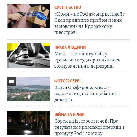
СУСПІЛЬСТВО
«Крим – не Росія»: маркетплейс
Ozon припинив прийом нових
замовлень на Кримському
півострові
ПРАВА ЛЮДИНИ
Мить – і ти шпигун. Як у
кримських судах розглядають
звинувачення в держзраді
ФОТОГАЛЕРЕЇ
Краса Сімферопольського
водосховища та занедбаність
довкола
ВІЙНА ТА КРИМ
Сорок днів, сорок ночей. Про
результати кримської операції з
примусу Росії до миру