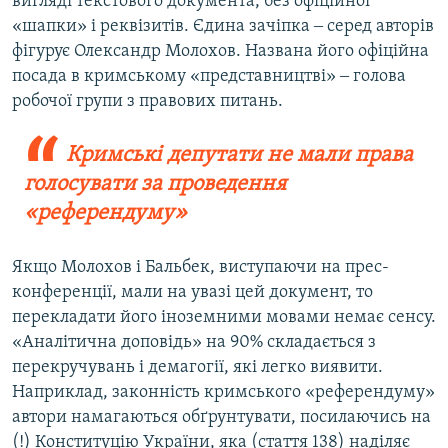
вигляді текстового документа, без офіційної
«шапки» і реквізитів. Єдина зачіпка ‒ серед авторів
фігурує Олександр Молохов. Названа його офіційна
посада в кримському «представництві» ‒ голова
робочої групи з правових питань.
Кримські депутати не мали права
голосувати за проведення
«референдуму»
Якщо Молохов і Бальбек, виступаючи на прес-
конференції, мали на увазі цей документ, то
перекладати його іноземними мовами немає сенсу.
«Аналітична доповідь» на 90% складається з
перекручувань і демагогії, які легко виявити.
Наприклад, законність кримського «референдуму»
автори намагаються обґрунтувати, посилаючись на
(!) Конституцію України, яка (стаття 138) наділяє