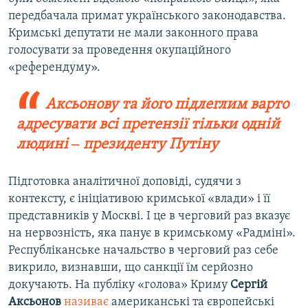
передбачала примат українського законодавства.
Кримські депутати не мали законного права
голосувати за проведення окупаційного
«референдуму».
Аксьонову та його підлеглим варто
адресувати всі претензії тільки одній
людині ‒ президенту Путіну
Підготовка аналітичної доповіді, судячи з
контексту, є ініціативою кримської «влади» і її
представників у Москві. І це в черговий раз вказує
на нервозність, яка панує в кримському «Радміні».
Республіканське начальство в черговий раз себе
викрило, визнавши, що санкції їм серйозно
докучають. На публіку «голова» Криму
Сергій
Аксьонов
називає
американські та європейські