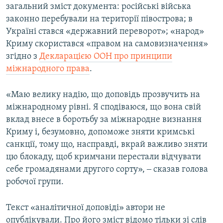
загальний зміст документа: російські війська
законно перебували на території півострова; в
Україні стався «державний переворот»; «народ»
Криму скористався «правом на самовизначення»
згідно з
Декларацією ООН про принципи
міжнародного права
.
«Маю велику надію, що доповідь прозвучить на
міжнародному рівні. Я сподіваюся, що вона свій
вклад внесе в боротьбу за міжнародне визнання
Криму і, безумовно, допоможе зняти кримські
санкції, тому що, насправді, вкрай важливо зняти
цю блокаду, щоб кримчани перестали відчувати
себе громадянами другого сорту», ‒ сказав голова
робочої групи.
Текст «аналітичної доповіді» автори не
опублікували. Про його зміст відомо тільки зі слів