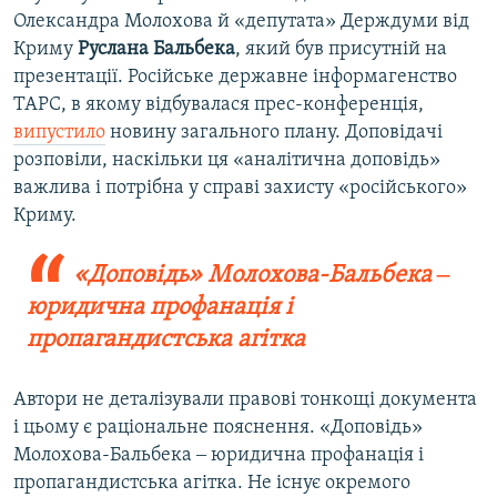
Олександра Молохова й «депутата» Держдуми від
Криму
Руслана Бальбека
, який був присутній на
презентації. Російське державне інформагенство
ТАРС, в якому відбувалася прес-конференція,
випустило
новину загального плану. Доповідачі
розповіли, наскільки ця «аналітична доповідь»
важлива і потрібна у справі захисту «російського»
Криму.
«Доповідь» Молохова-Бальбека ‒
юридична профанація і
пропагандистська агітка
Автори не деталізували правові тонкощі документа
і цьому є раціональне пояснення. «Доповідь»
Молохова-Бальбека ‒ юридична профанація і
пропагандистська агітка. Не існує окремого