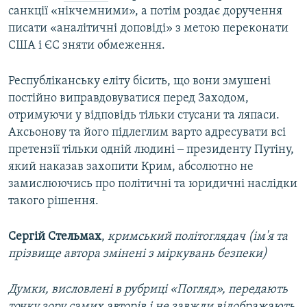
санкції «нікчемними», а потім роздає доручення
писати «аналітичні доповіді» з метою переконати
США і ЄС зняти обмеження.
Республіканську еліту бісить, що вони змушені
постійно виправдовуватися перед Заходом,
отримуючи у відповідь тільки стусани та ляпаси.
Аксьонову та його підлеглим варто адресувати всі
претензії тільки одній людині ‒ президенту Путіну,
який наказав захопити Крим, абсолютно не
замислюючись про політичні та юридичні наслідки
такого рішення.
Сергій Стельмах
,
кримський політоглядач (ім'я та
прізвище автора змінені з міркувань безпеки)
Думки, висловлені в рубриці «Погляд», передають
точку зору самих авторів і не завжди відображають