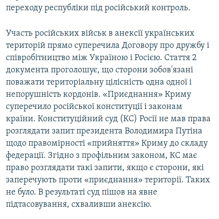
переходу республіки під російський контроль.
Участь російських військ в анексії українських
територій прямо суперечила Договору про дружбу і
співробітництво між Україною і Росією. Стаття 2
документа проголошує, що сторони зобов'язані
поважати територіальну цілісність одна одної і
непорушність кордонів. «Приєднання» Криму
суперечило російської конституції і законам
країни. Конституційний суд (КС) Росії не мав права
розглядати запит президента Володимира Путіна
щодо правомірності «прийняття» Криму до складу
федерації. Згідно з профільним законом, КС має
право розглядати такі запити, якщо є сторони, які
заперечують проти «приєднання» території. Таких
не було. В результаті суд пішов на явне
підтасовування, схваливши анексію.