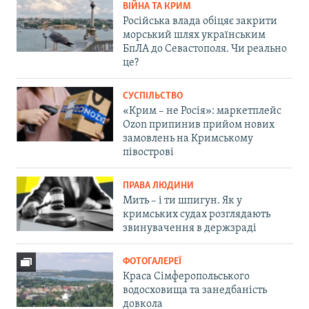
ВІЙНА ТА КРИМ
Російська влада обіцяє закрити
морський шлях українським
БпЛА до Севастополя. Чи реально
це?
СУСПІЛЬСТВО
«Крим – не Росія»: маркетплейс
Ozon припинив прийом нових
замовлень на Кримському
півострові
ПРАВА ЛЮДИНИ
Мить – і ти шпигун. Як у
кримських судах розглядають
звинувачення в держзраді
ФОТОГАЛЕРЕЇ
Краса Сімферопольського
водосховища та занедбаність
довкола