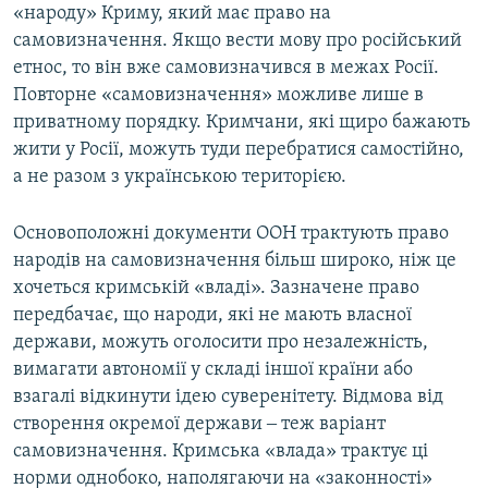
«народу» Криму, який має право на
самовизначення. Якщо вести мову про російський
етнос, то він вже самовизначився в межах Росії.
Повторне «самовизначення» можливе лише в
приватному порядку. Кримчани, які щиро бажають
жити у Росії, можуть туди перебратися самостійно,
а не разом з українською територією.
Основоположні документи ООН трактують право
народів на самовизначення більш широко, ніж це
хочеться кримській «владі». Зазначене право
передбачає, що народи, які не мають власної
держави, можуть оголосити про незалежність,
вимагати автономії у складі іншої країни або
взагалі відкинути ідею суверенітету. Відмова від
створення окремої держави ‒ теж варіант
самовизначення. Кримська «влада» трактує ці
норми однобоко, наполягаючи на «законності»