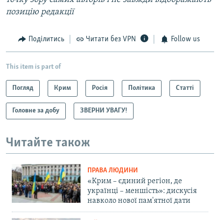
позицію редакції
Поділитись
Читати без VPN
Follow us
This item is part of
Погляд
Крим
Росія
Політика
Статті
Головне за добу
ЗВЕРНИ УВАГУ!
Читайте також
ПРАВА ЛЮДИНИ
«Крим – єдиний регіон, де
українці – меншість»: дискусія
навколо нової пам'ятної дати