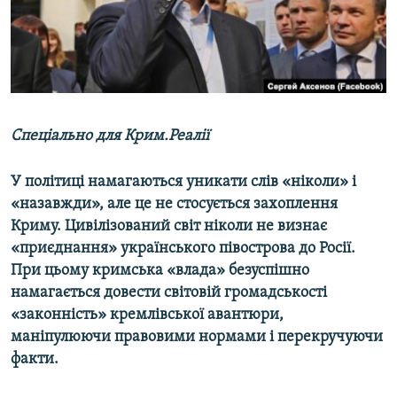
ВІДЕОУРОКИ «ELIFBE»
Русский
СВІДЧЕННЯ ОКУПАЦІЇ
Qırımtatar
УКРАЇНСЬКА ПРОБЛЕМА КРИМУ
ДОЛУЧАЙСЯ!
ІНФОГРАФІКА
Спеціально для Крим.Реалії
У політиці намагаються уникати слів «ніколи» і
Усі сайти RFE/RL
«назавжди», але це не стосується захоплення
Криму. Цивілізований світ ніколи не визнає
«приєднання» українського півострова до Росії.
При цьому кримська «влада» безуспішно
намагається довести світовій громадськості
«законність» кремлівської авантюри,
маніпулюючи правовими нормами і перекручуючи
факти.