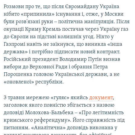
Розмови про те, що після Євромайдану Україна
нібито «припинила» існування і, отже, у Москви
були розв'язані руки ‒ політична маніпуляція. Після
окупації Криму Кремль постачав через Україну газ
до Європи на підставі колишніх угод. Ніхто у
Газпромі навіть не заїкнувся, що виникла «інша
держава» і потрібно підписати новий контракт.
Російський президент Володимир Путін визнав
вибори до Верховної Ради і обрання Петра
Порошенка головою Української держави, а не
«оновленої» республіки.
З травня мережею «гуляє» якийсь
документ
,
заголовок якого повністю збігається з назвою
доповіді Молохова-Бальбека ‒ «Про легітимність
кримського референдуму». Його справжність під
питанням. «Аналітична» доповідь виконана у