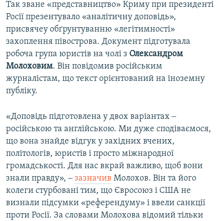
Так зване «представництво» Криму при президенті
Росії презентувало «аналітичну доповідь»,
присвячеу обґрунтуванню «легітимності»
захоплення півострова. Документ підготувала
робоча група юристів на чолі з
Олександром
Молоховим
. Він повідомив російським
журналістам, що текст орієнтований на іноземну
публіку.
«Доповідь підготовлена у двох варіантах ‒
російською та англійською. Ми дуже сподіваємося,
що вона знайде відгук у західних вчених,
політологів, юристів і просто міжнародної
громадськості. Для нас вкрай важливо, щоб вони
знали правду», ‒
зазначив
Молохов. Він та його
колеги стурбовані тим, що Євросоюз і США не
визнали підсумки «референдуму» і ввели санкції
проти Росії. За словами Молохова відомий тільки