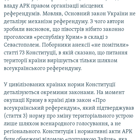
владу АРК правом організації місцевих
референдумів. Мовляв, Основний закон України не
деталізує механізм референдуму. З чого автори
зробили висновок, що півострів нібито законно
проголосив «республіку Крим» в складі з
Севастополем. Поборники анексії «не помітили»
статті 73 Конституції, в якій сказано, що питання
території країни вирішується тільки шляхом
всеукраїнського референдуму.
У цивілізованих країнах норми Конституції
деталізуються окремими законами. На момент
окупації Криму в країні діяв закон «Про
всеукраїнський референдум», який підтверджував
(стаття 3) норму про зміну територіального устрою
лише шляхом всенародного голосування, а не
регіонального. Конституція і нормативні акти АРК
були обмежені відомою «поправкою Зайця», яка