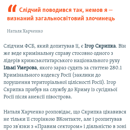
Слідчий поводився так, немов я ‒
визнаний загальносвітовий злочинець
Наталя Харченко
Слідчим ФСБ, який допитував її, є
Ігор Скрипка
. Він
же веде кримінальну справу стосовно одного з
лідерів кримськотатарського національного руху
Ільмі Умерова
, якого зараз судять за статтею 280.1
Кримінального кодексу Росії (заклики до
порушення територіальної цілісності Росії). Ігор
Скрипка прибув на службу до Криму із сусідньої
Росії після анексії півострова.
Наталя Харченко розповідає, що Скрипка цікавився
не тільки її сторінкою ВКонтакте, але і розпитував
про зв'язки з «Правим сектором» і діяльністю в зоні