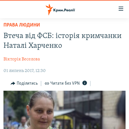
Доступність
посилання
Перейти
ПРАВА ЛЮДИНИ
до
НОВИНИ
Втеча від ФСБ: історія кримчанки
основного
ВОДА.КРИМ
матеріалу
Наталі Харченко
ВІДЕО ТА ФОТО
Перейти
до
Вікторія Веселова
ПОЛІТИКА
основної
01 липень 2017, 12:30
БЛОГИ
навігації
Перейти
ПОГЛЯД
Поділитись
Читати без VPN
до
ІНТЕРВ'Ю
пошуку
ВСЕ ЗА ДЕНЬ
СПЕЦПРОЕКТИ
ЯК ОБІЙТИ БЛОКУВАННЯ
ДЕПОРТАЦІЯ