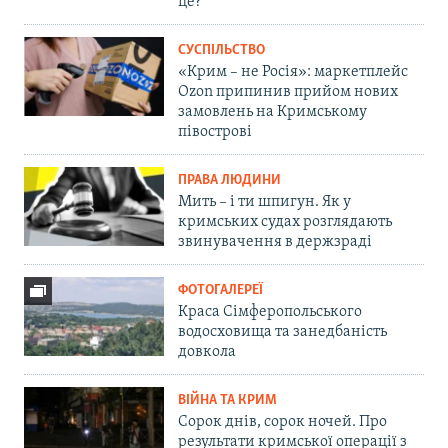
це?
СУСПІЛЬСТВО
«Крим – не Росія»: маркетплейс
Ozon припинив прийом нових
замовлень на Кримському
півострові
ПРАВА ЛЮДИНИ
Мить – і ти шпигун. Як у
кримських судах розглядають
звинувачення в держзраді
ФОТОГАЛЕРЕЇ
Краса Сімферопольського
водосховища та занедбаність
довкола
ВІЙНА ТА КРИМ
Сорок днів, сорок ночей. Про
результати кримської операції з