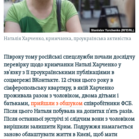
ВІДЕОУРОКИ «ELIFBE»
Русский
СВІДЧЕННЯ ОКУПАЦІЇ
Qırımtatar
УКРАЇНСЬКА ПРОБЛЕМА КРИМУ
ДОЛУЧАЙСЯ!
Наталія Харченко, кримчанка, проукраїнська активістка
ІНФОГРАФІКА
Півроку тому російські спецслужби почали дослідчу
перевірку щодо кримчанки Наталі Харченко у
Усі сайти RFE/RL
зв'язку з її проукраїнськими публікаціями в
соцмережі ВКонтакте. 12 січня цього року в
сімферопольську квартиру, в якій Харченко
проживала разом з чоловіком, двома дітьми і
батьками,
прийшли з обшуком
співробітники ФСБ.
Після цього Наталя побувала на допитах п'ять разів.
Після останньої зустрічі зі слідчим вони з чоловіком
вирішили залишити Крим. Подружжя намагається
заново облаштувати життя в Києві, щоб мати