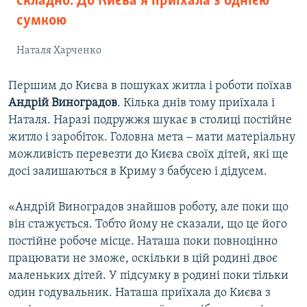
складно. До Києва я приїхала з однією
сумкою
Наталя Харченко
Першим до Києва в пошуках житла і роботи поїхав
Андрій Виноградов
. Кілька днів тому приїхала і
Наталя. Наразі подружжя шукає в столиці постійне
житло і заробіток. Головна мета ‒ мати матеріальну
можливість перевезти до Києва своїх дітей, які ще
досі залишаються в Криму з бабусею і дідусем.
«Андрій Виноградов знайшов роботу, але поки що
він стажується. Тобто йому не сказали, що це його
постійне робоче місце. Наташа поки повноцінно
працювати не зможе, оскільки в цій родині двоє
маленьких дітей. У підсумку в родині поки тільки
один годувальник. Наташа приїхала до Києва з