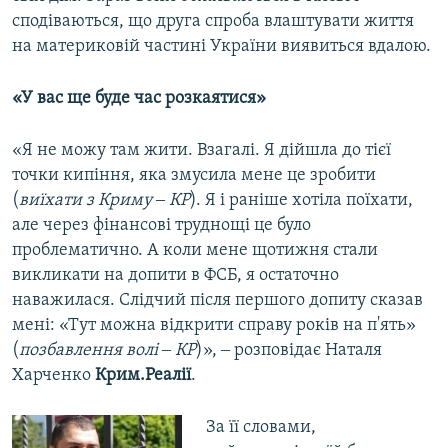
сподіваються, що друга спроба влаштувати життя
на материковій частині України виявиться вдалою.
«У вас ще буде час розкаятися»
«Я не можу там жити. Взагалі. Я дійшла до тієї
точки кипіння, яка змусила мене це зробити
(
виїхати з Криму ‒ КР
). Я і раніше хотіла поїхати,
але через фінансові труднощі це було
проблематично. А коли мене щотижня стали
викликати на допити в ФСБ, я остаточно
наважилася. Слідчий після першого допиту сказав
мені: «Тут можна відкрити справу років на п'ять»
(
позбавлення волі ‒ КР
)», ‒ розповідає Наталя
Харченко
Крим.Реалії
.
​За її словами,