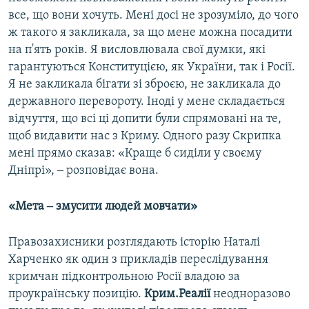
все, що вони хочуть. Мені досі не зрозуміло, до чого
ж такого я закликала, за що мене можна посадити
на п'ять років. Я висловлювала свої думки, які
гарантуються Конституцією, як України, так і Росії.
Я не закликала бігати зі зброєю, не закликала до
державного перевороту. Іноді у мене складається
відчуття, що всі ці допити були спрямовані на те,
щоб видавити нас з Криму. Одного разу Скрипка
мені прямо сказав: «Краще б сиділи у своєму
Дніпрі», ‒ розповідає вона.
«Мета ‒ змусити людей мовчати»
Правозахисники розглядають історію Наталі
Харченко як один з прикладів переслідування
кримчан підконтрольною Росії владою за
проукраїнську позицію.
Крим.Реалії
неодноразово