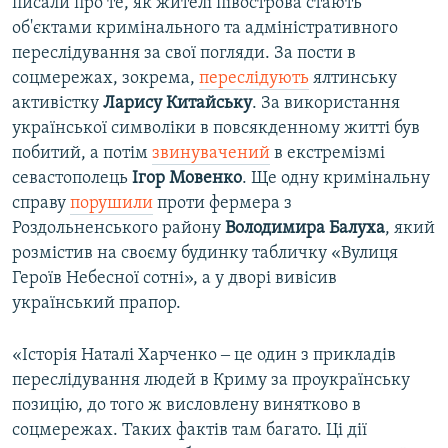
писали про те, як жителі півострова стають
об'єктами кримінального та адміністративного
переслідування за свої погляди. За пости в
соцмережах, зокрема,
переслідують
ялтинську
активістку
Ларису Китайську
. За використання
української символіки в повсякденному житті був
побитий, а потім
звинувачений
в екстремізмі
севастополець
Ігор Мовенко
. Ще одну кримінальну
справу
порушили
проти фермера з
Роздольненського району
Володимира Балуха
, який
розмістив на своєму будинку табличку «Вулиця
Героїв Небесної сотні», а у дворі вивісив
український прапор.
«Історія Наталі Харченко ‒ це один з прикладів
переслідування людей в Криму за проукраїнську
позицію, до того ж висловлену винятково в
соцмережах. Таких фактів там багато. Ці дії