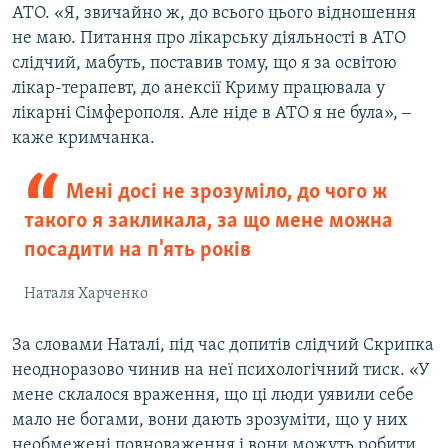
АТО. «Я, звичайно ж, до всього цього відношення
не маю. Питання про лікарську діяльності в АТО
слідчий, мабуть, поставив тому, що я за освітою
лікар-терапевт, до анексії Криму працювала у
лікарні Сімферополя. Але ніде в АТО я не була», ‒
каже кримчанка.
Мені досі не зрозуміло, до чого ж
такого я закликала, за що мене можна
посадити на п'ять років
Наталя Харченко
За словами Наталі, під час допитів слідчий Скрипка
неодноразово чинив на неї психологічний тиск. «У
мене склалося враження, що ці люди уявили себе
мало не богами, вони дають зрозуміти, що у них
необмежені повноваження і вони можуть робити