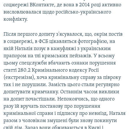
соцмережі ВКонтакте, де вона в 2014 році активно
висловлювалася щодо російсько-українського
конфлікту.
Після першого допиту з'ясувалося, що, окрім постів
в соцмережі, в ФСБ цікавляться фотографією, на
якій Наталія позує в камуфляжі з українським
прапором на тлі кримських пейзажів. У всьому
цьому спецслужби вбачають ознаки порушення
статті 280.2 Кримінального кодексу Росії
(екстремізм), хоча кримінальну справу за півроку
так і не порушили. Замість цього стали регулярно
допитувати кримчанку. Останнім часом виклики
на допит почастішали. Непокоячись, що одного
разу їй вручать постанову про порушення
кримінальної справи і підписку про невиїзд, Наталя
разом з чоловіком змушені були знову покинути
свій дім. Зараз вони обживаються в Києві і