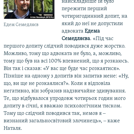
найскладніше їй було
пережити перший
чотиригодинний допит, на
який до неї не допустили
Едем Семедляєв
адвоката
Едема
Семедляєва
. «Під час
першого допиту слідчий поводився дуже жорстко.
Можливо, тому що адвоката не було, а, можливо,
тому що був на всі 100% впевнений, що я розкаюсь.
Він так і сказав: «У вас ще буде час розкаятися».
Пізніше на одному з допитів він запитав мене: «Ну,
що, ви ще не розкаялися?». Коли я відповіла
негативно, він зобразив надзвичайне здивування.
Те, що відбувалося упродовж чотирьох годин мого
допиту в січні, я вважаю психологічним тиском.
Тому що слідчий поводився так, немов я ‒
визнаний загальносвітовий злочинець», ‒ каже
Наталя.