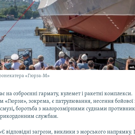
бронекатера «Гюрза-М»
є на озброєнні гармату, кулемет і ракетні комплекси.
 «Гюрзи», зокрема, є патрулювання, несення бойової 
смузі
,
боротьба з малорозмірними суднами противник
прикордонним службам.
«Є відповідні загрози, виклики з морського напрямку. 