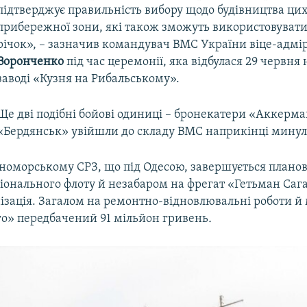
підтверджує правильність вибору щодо будівництва цих
прибережної зони, які також зможуть використовувати
річок», – зазначив командувач ВМС України віце-адмі
Воронченко
під час церемонії, яка відбулася 29 червня
заводі «Кузня на Рибальському».
Ще дві подібні бойові одиниці – бронекатери «Аккерма
«Бердянськ» увійшли до складу ВМС наприкінці минуло
номорському СРЗ, що під Одесою, завершується плано
іонального флоту й незабаром на фрегат «Гетьман Са
нізація. Загалом на ремонтно-відновлювальні роботи й
о» передбачений 91 мільйон гривень
.