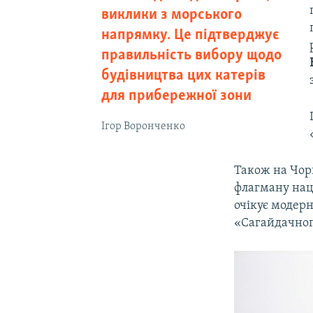
виклики з морського
напрямку. Це підтверджує
правильність вибору щодо
будівництва цих катерів
для прибережної зони
Ігор Воронченко
Також на Чор
флагману нац
очікує модер
«Сагайдачног