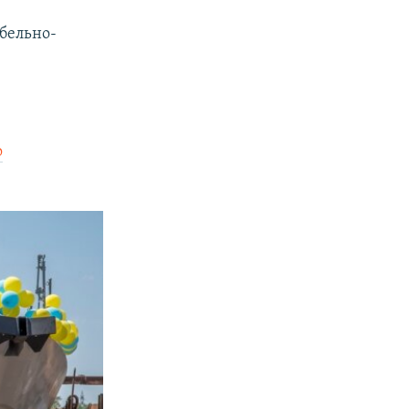
абельно-
о