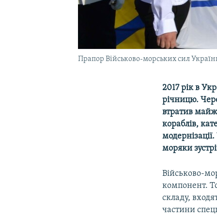
Прапор Військово-морських сил Україн
2017 рік в Ук
річницю. Чер
втратив майже
кораблів, кат
модернізації.
моряки зустрі
Військово-мор
компонент. То
складу, входя
частини спец