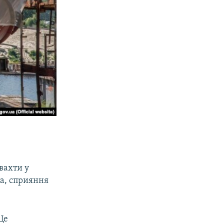
вахти у
а, сприяння
Це