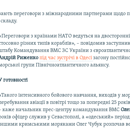
вають переговори з міжнародними партнерами щодо 
складу.
«Переговори з країнами НАТО ведуться на двосторонні
стосовно різних типів кораблів», – повідомив заступн
штабу Командування ВМС ЗС України з євроатлантичної
Андрій Риженко
під час зустрічі в Одесі
загону постійно
морської групи Північноатлантичного альянсу.
У готовності
«Такого інтенсивного бойового навчання, виходів у мор
перебування авіації в повітрі тощо за попередні 25 років
– каже начальник прес-центру командування ВМС
Оле
років офіцер служив у Севастополі, а «одеський» період
іншими кримськими моряками Олег Чубук розпочав в