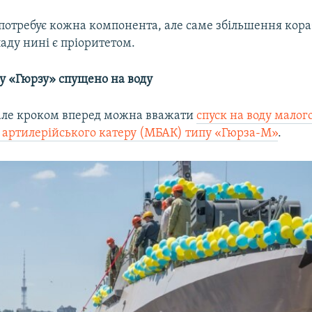
 потребує кожна компонента, але саме збільшення кор
аду нині є пріоритетом.
у «Гюрзу» спущено на воду
ле кроком вперед можна вважати
спуск на воду малог
 артилерійського катеру (МБАК) типу «Гюрза-М»
.