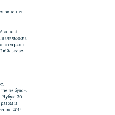
поповнення
й основі
ик начальника
 інтеграції
ї військово-
е,
 ще не було»,
г Чубук
. 30
 разом із
есною 2014