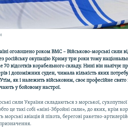
и
раїні оголошено роком ВМС – Військово-морські сили в
ез російську окупацію Криму три роки тому національ
 70 відсотків корабельного складу. Нині він налічує п
ерів і допоміжних суден, чимала кількість яких потреб
 Утім, як і належить військовим, своє професійне свято 
чають у бойовому настрої.
ські сили України складаються з морської, сухопутної 
бто це такі собі «міні-Збройні сили», до яких, крім ко
ть морські авіація й піхота, берегові ракетно-артилерій
призначення.