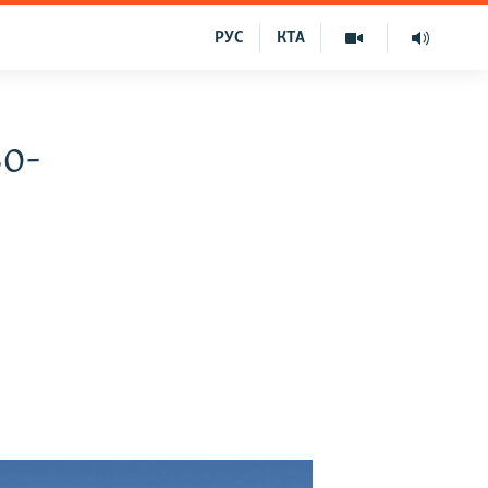
РУС
КТА
о-