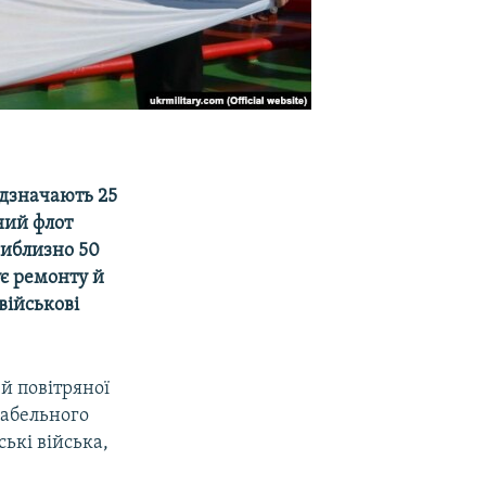
ідзначають 25
ний флот
риблизно 50
ує ремонту й
військові
й повітряної
рабельного
ські війська,