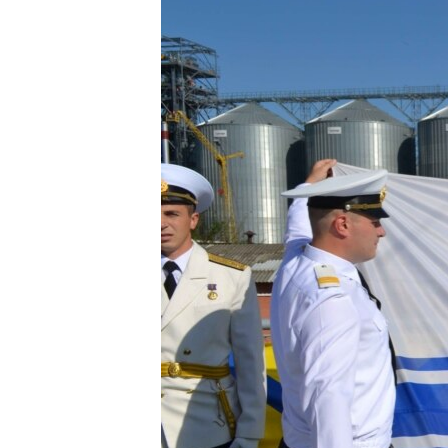
ВІДЕОУРОКИ «ELIFBE»
СВІДЧЕННЯ ОКУПАЦІЇ
УКРАЇНСЬКА ПРОБЛЕМА КРИМУ
ІНФОГРАФІКА