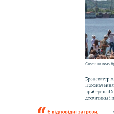
Спуск на воду 
Бронекатер ма
Призначенням
прибережній 
десантним і 
Є відповідні загрози,