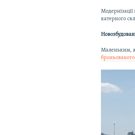
Модернізації
катерного скл
Новозбудован
Маленьким, а
броньованого