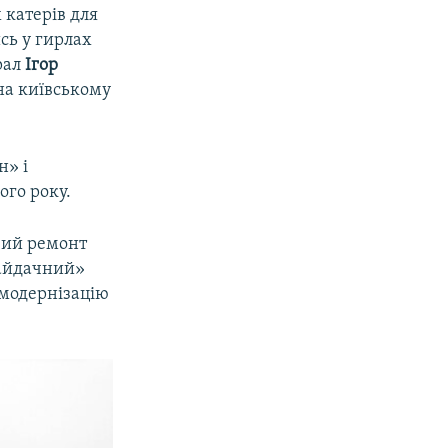
 катерів для
сь у гирлах
рал
Ігор
 на київському
н» і
го року.
вий ремонт
гайдачний»
 модернізацію