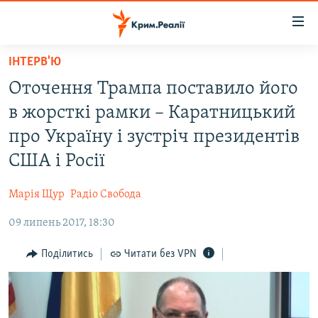
Доступність
посилання
Перейти
ІНТЕРВ'Ю
до
НОВИНИ
Оточення Трампа поставило його
основного
ВОДА.КРИМ
матеріалу
в жорсткі рамки – Каратницький
ВІДЕО ТА ФОТО
Перейти
про Україну і зустріч президентів
до
ПОЛІТИКА
США і Росії
основної
БЛОГИ
навігації
Марія Щур
Радіо Свобода
Перейти
ПОГЛЯД
до
09 липень 2017, 18:30
ІНТЕРВ'Ю
пошуку
ВСЕ ЗА ДЕНЬ
Поділитись
Читати без VPN
СПЕЦПРОЕКТИ
ЯК ОБІЙТИ БЛОКУВАННЯ
ДЕПОРТАЦІЯ