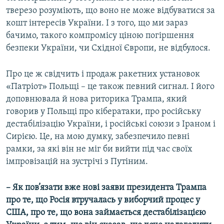
тверезо розуміють, що воно не може відбуватися за
кошт інтересів України. І з того, що ми зараз
бачимо, такого компромісу ціною погіршення
безпеки України, чи Східної Європи, не відбулося.
Про це ж свідчить і продаж ракетних установок
«Патріот» Польщі – це також певний сигнал. І його
доповнювала й нова риторика Трампа, який
говорив у Польщі про кібератаки, про російську
дестабілізацію України, і російські союзи з Іраном і
Сирією. Це, на мою думку, забезпечило певні
рамки, за які він не міг би вийти під час своїх
імпровізацій на зустрічі з Путіним.
– Як пов’язати вже нові заяви президента Трампа
про те, що Росія втручалась у виборчий процес у
США, про те, що вона займається дестабілізацією