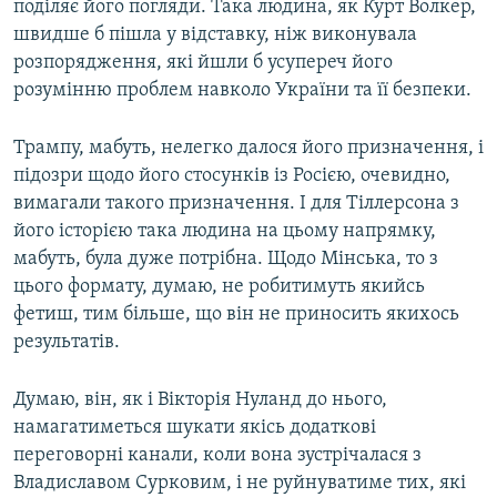
поділяє його погляди. Така людина, як Курт Волкер,
швидше б пішла у відставку, ніж виконувала
розпорядження, які йшли б усупереч його
розумінню проблем навколо України та її безпеки.
Трампу, мабуть, нелегко далося його призначення, і
підозри щодо його стосунків із Росією, очевидно,
вимагали такого призначення. І для Тіллерсона з
його історією така людина на цьому напрямку,
мабуть, була дуже потрібна. Щодо Мінська, то з
цього формату, думаю, не робитимуть якийсь
фетиш, тим більше, що він не приносить якихось
результатів.
Думаю, він, як і Вікторія Нуланд до нього,
намагатиметься шукати якісь додаткові
переговорні канали, коли вона зустрічалася з
Владиславом Сурковим, і не руйнуватиме тих, які