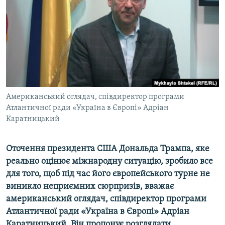
ВІДЕОУРОКИ «ELIFBE»
Русский
СВІДЧЕННЯ ОКУПАЦІЇ
Qırımtatar
УКРАЇНСЬКА ПРОБЛЕМА КРИМУ
ДОЛУЧАЙСЯ!
ІНФОГРАФІКА
Американський оглядач, співдиректор програми
Атлантичної ради «Україна в Європі» Адріан
Усі сайти RFE/RL
Каратницький
Оточення президента США Дональда Трампа, яке
реально оцінює міжнародну ситуацію, зробило все
для того, щоб під час його європейського турне не
виникло неприємних сюрпризів, вважає
американський оглядач, співдиректор програми
Атлантичної ради «Україна в Європі» Адріан
Каратницький. Він пропонує розглядати