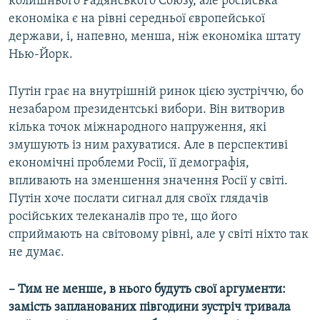
колишнього Радянського Союзу, але російська
економіка є на рівні середньої європейської
держави, і, напевно, менша, ніж економіка штату
Нью-Йорк.
Путін грає на внутрішній ринок цією зустріччю, бо
незабаром президентські вибори. Він витворив
кілька точок міжнародного напруження, які
змушують із ним рахуватися. Але в перспективі
економічні проблеми Росії, її демографія,
впливають на зменшення значення Росії у світі.
Путін хоче послати сигнал для своїх глядачів
російських телеканалів про те, що його
сприймають на світовому рівні, але у світі ніхто так
не думає.
– Тим не менше, в нього будуть свої аргументи:
замість запланованих півгодини зустріч тривала