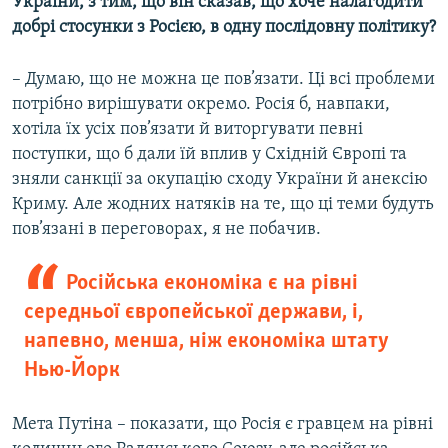
України, з тим, що він сказав, що хоче налагодити
добрі стосунки з Росією, в одну послідовну політику?
– Думаю, що не можна це пов’язати. Ці всі проблеми
потрібно вирішувати окремо. Росія б, навпаки,
хотіла їх усіх пов’язати й виторгувати певні
поступки, що б дали їй вплив у Східній Європі та
зняли санкції за окупацію сходу України й анексію
Криму. Але жодних натяків на те, що ці теми будуть
пов’язані в переговорах, я не побачив.
Російська економіка є на рівні
середньої європейської держави, і,
напевно, менша, ніж економіка штату
Нью-Йорк
Мета Путіна – показати, що Росія є гравцем на рівні