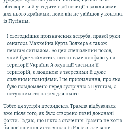
обговорити й узгодити свої позиції з важливими
для нього країнами, поки він не увійшов у контакт
із Путіним.
І сьогоднішнє призначення яструба, правої руки
сенатора Маккейна Курта Волкера є також
певним сигналом. Бо цей спеціальний посол,
який буде займатися питаннями конфлікту на
території України й окупації частини її
територій, є людиною з тверезими й дуже
сильними позиціями. І це призначення, про яке
було повідомлено перед зустріччю з Путіним, є
потужним сигналом для нього.
Тобто ця зустріч президента Трампа відбувалася
вже після того, як було створено певні доконані
факти. Гадаю, що ніхто з оточення Трампа не хотів
би погіршення у стосунках із Росією, але вони