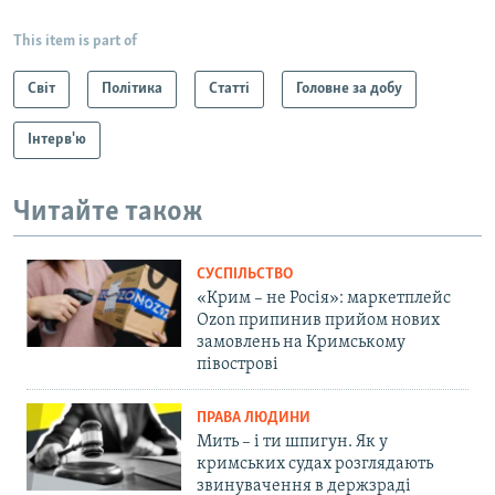
This item is part of
Світ
Політика
Статті
Головне за добу
Інтерв'ю
Читайте також
СУСПІЛЬСТВО
«Крим – не Росія»: маркетплейс
Ozon припинив прийом нових
замовлень на Кримському
півострові
ПРАВА ЛЮДИНИ
Мить – і ти шпигун. Як у
кримських судах розглядають
звинувачення в держзраді