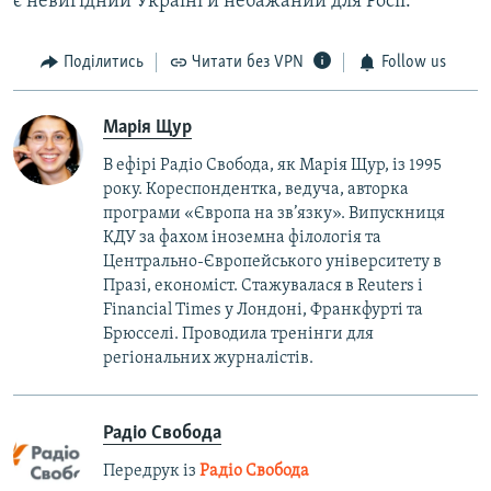
є невигідний Україні й небажаний для Росії.
Поділитись
Читати без VPN
Follow us
Марія Щур
В ефірі Радіо Свобода, як Марія Щур, із 1995
року. Кореспондентка, ведуча, авторка
програми «Європа на зв’язку». Випускниця
КДУ за фахом іноземна філологія та
Центрально-Європейського університету в
Празі, економіст. Стажувалася в Reuters і
Financial Times у Лондоні, Франкфурті та
Брюсселі. Проводила тренінги для
регіональних журналістів.
Радіо Свобода
Передрук із
Радіо Свобода