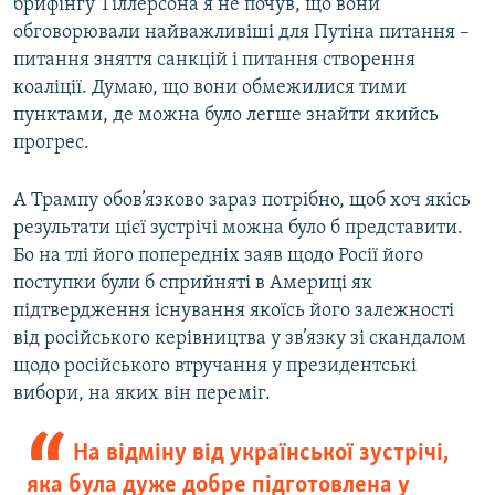
брифінгу Тіллерсона я не почув, що вони
обговорювали найважливіші для Путіна питання –
питання зняття санкцій і питання створення
коаліції. Думаю, що вони обмежилися тими
пунктами, де можна було легше знайти якийсь
прогрес.
А Трампу обов’язково зараз потрібно, щоб хоч якісь
результати цієї зустрічі можна було б представити.
Бо на тлі його попередніх заяв щодо Росії його
поступки були б сприйняті в Америці як
підтвердження існування якоїсь його залежності
від російського керівництва у зв’язку зі скандалом
щодо російського втручання у президентські
вибори, на яких він переміг.
На відміну від української зустрічі,
яка була дуже добре підготовлена у