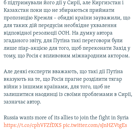
б підтримували його дії у Сирії, але Киргизстан і
Казахстан поки що не збираються приймати
пропозицію Кремля – обидві країни зауважили, що
для таких дій передусім необхідне ухвалення
відповідної резолюції ООН. На думку автора
згаданого звіту, для Путіна такі переговори були
лише піар-акцією для того, щоб переконати Захід у
тому, що Росія є впливовим міжнародним актором.
Але деякі експерти вважають, що такі дії Путіна
вказують на те, що Росія прагне розділити тягар
війни з іншими країнами, для того, щоб не
залишитися наодинці із своїми проблемами в Сирії,
зазначає автор.
Russia wants more of its allies to join the fight in Syria
https://t.co/cphVFZfDXS
pic.twitter.com/sJnHZVtgEs