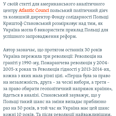
У своїй статті для американського аналітичного
центру
Atlantic
Counci
польський політичний діяч
та колишній директор Фонду солідарності Польщі
Криштоф Становський розмірковує над тим, як
Україна могла б використати приклад Польщі для
успішного запровадження реформ.
Автор зазначає, що протягом останніх 30 років
Україна пережила три революції: Революція на
граніті у 1990-му, Помаранчева революція у 2004-
2005-х роках та Революція гідності у 2013-2014-их,
кожна з яких мала різні цілі. «Перша була за право
на незалежність, друга – за чесні вибори, а третя –
за право обирати геополітичний напрямок країни»,
йдеться в аналізі. Становський зауважує, що у
Польщі такий шанс на зміни випадає приблизно
раз на 50 років, в той час як Україна має цей шанс
кожні 10 років. Та після революції найважливішим,