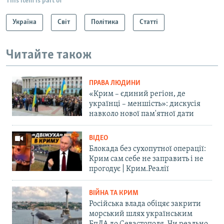
This item is part of
Україна
Світ
Політика
Статті
Читайте також
ПРАВА ЛЮДИНИ
«Крим – єдиний регіон, де
українці – меншість»: дискусія
навколо нової пам'ятної дати
ВІДЕО
Блокада без сухопутної операції:
Крим сам себе не заправить і не
прогодує | Крим.Реалії
ВІЙНА ТА КРИМ
Російська влада обіцяє закрити
морський шлях українським