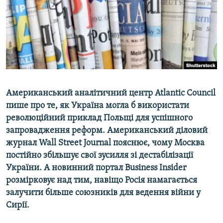
ВІДЕОУРОКИ «ELIFBE»
Русский
СВІДЧЕННЯ ОКУПАЦІЇ
Qırımtatar
УКРАЇНСЬКА ПРОБЛЕМА КРИМУ
ДОЛУЧАЙСЯ!
ІНФОГРАФІКА
Американський аналітичний центр Atlantic Council
пише про те, як Україна могла б використати
Усі сайти RFE/RL
революційний приклад Польщі для успішного
запровадження реформ.
Американський діловий
журнал Wall Street Journal пояснює, чому Москва
постійно збільшує свої зусилля зі дестабілізації
України. А новинний портал Business Insider
розмірковує над тим, навіщо Росія намагається
залучити більше союзників для ведення війни у
Сирії.