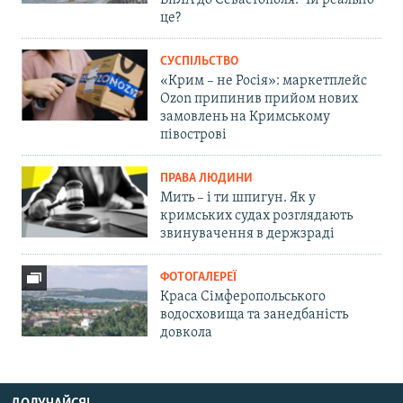
БпЛА до Севастополя. Чи реально
це?
СУСПІЛЬСТВО
«Крим – не Росія»: маркетплейс
Ozon припинив прийом нових
замовлень на Кримському
півострові
ПРАВА ЛЮДИНИ
Мить – і ти шпигун. Як у
кримських судах розглядають
звинувачення в держзраді
ФОТОГАЛЕРЕЇ
Краса Сімферопольського
водосховища та занедбаність
довкола