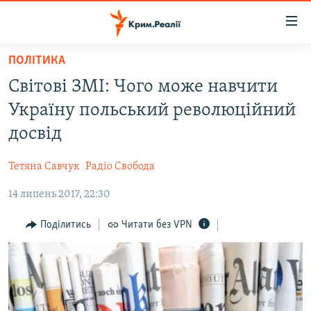
Доступність
посилання
Перейти
ПОЛІТИКА
до
НОВИНИ
Світові ЗМІ: Чого може навчити
основного
ВОДА.КРИМ
матеріалу
Україну польський революційний
ВІДЕО ТА ФОТО
Перейти
досвід
до
ПОЛІТИКА
основної
Тетяна Савчук
Радіо Свобода
БЛОГИ
навігації
Перейти
14 липень 2017, 22:30
ПОГЛЯД
до
ІНТЕРВ'Ю
Поділитись
Читати без VPN
пошуку
ВСЕ ЗА ДЕНЬ
СПЕЦПРОЕКТИ
ЯК ОБІЙТИ БЛОКУВАННЯ
ДЕПОРТАЦІЯ