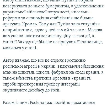
Автор статті вважає, що війна Путіна в Україні
повернулася до нього бумерангом, а удосконалення
української військової потужності, чисельні
реформи та економічна стабілізація ще більше
дратують Кремль. Тому для Путіна така ситуація є
неприйнятною, адже у цей самий час сама Москва
вимушена платити величезну ціну за свої дії, а
санкції Заходу ще більше погіршують її становище,
мовиться у статті.
Автор вважає, що все це сприяє зростанню
російської агресії в Україні, включаючи збільшення
атак на шпиталі, школи, фабрики на сході країни, а
також вбивства критиків Кремля в Україні та
спроби прискорення процесу інтеграції
окупованого Донбасу до Росії.
Разом із цим, Росія також постійно намагається