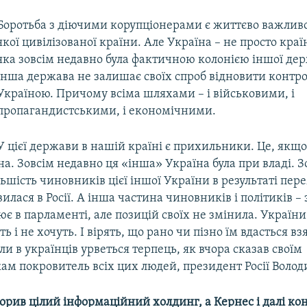
Боротьба з діючими корупціонерами є життєво важливо
якої цивілізованої країни. Але Україна – не просто краї
яка зовсім недавно була фактичною колонією іншої дер
інша держава не залишає своїх спроб відновити контр
Україною. Причому всіма шляхами – і військовими, і
пропагандистськими, і економічними.
У цієї держави в нашій країні є прихильники. Це, якщо
а. Зовсім недавно ця «інша» Україна була при владі. З
ьшість чиновників цієї іншої України в результаті пер
лася в Росії. А інша частина чиновників і політиків –
ює в парламенті, але позицій своїх не змінила. України
ь і не хочуть. І вірять, що рано чи пізно їм вдасться в
оли в українців урветься терпець, як вчора сказав своїм
ам покровитель всіх цих людей, президент Росії Воло
орив цілий інформаційний холдинг, а Кернес і далі ко