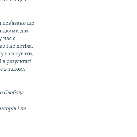
 пов’язано ще
слідками дій
 нас є
о і не хотіла.
му голосувати,
 в результаті
 є в такому
іо Свобода
вторів і не