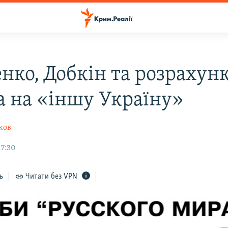
нко, Добкін та розрахун
а на «іншу Україну»
ков
17:30
ь
Читати без VPN