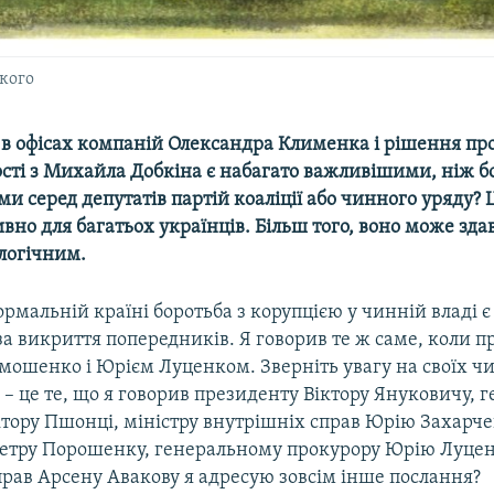
кого
в офісах компаній Олександра Клименка і рішення про
сті з Михайла Добкіна є набагато важливішими, ніж бо
и серед депутатів партій коаліції або чинного уряду?
вно для багатьох українців. Більш того, воно може зда
логічним.
ормальній країні боротьба з корупцією у чинній владі є
а викриття попередників. Я говорив те ж саме, коли п
мошенко і Юрієм Луценком. Зверніть увагу на своїх чи
 – це те, що я говорив президенту Віктору Януковичу,
ктору Пшонці, міністру внутрішніх справ Юрію Захарч
етру Порошенку, генеральному прокурору Юрію Луценк
прав Арсену Авакову я адресую зовсім інше послання?