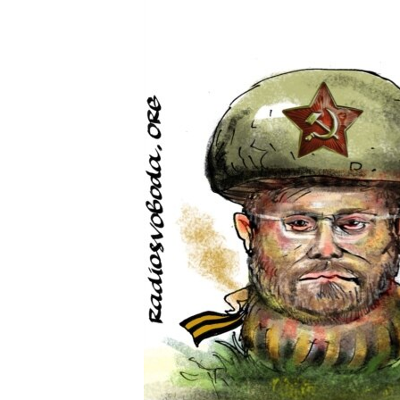
ВІДЕОУРОКИ «ELIFBE»
СВІДЧЕННЯ ОКУПАЦІЇ
УКРАЇНСЬКА ПРОБЛЕМА КРИМУ
ІНФОГРАФІКА