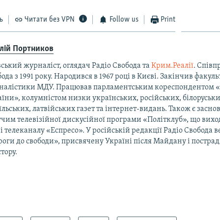
ь
Читати без VPN
Follow us
Print
алій Портников
ський журналіст, оглядач Радіо Свобода та
Крим.Реалії
. Співп
ода з 1991 року. Народився в 1967 році в Києві. Закінчив факуль
налістики МДУ. Працював парламентським кореспондентом 
їни», колумністом низки українських, російських, білоруськи
їльських, латвійських газет та інтернет-видань. Також є засно
чим телевізійної дискусійної програми «Політклуб», що виход
і телеканалу «Еспресо». У російській редакції Радіо Свобода 
оги до свободи», присвячену Україні після Майдану і постра
тору.