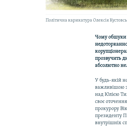
Політична карикатура Олексія Кустовсь
Чому обшуки 
недоторканно
корупціонерам
прозвучить ди
абсолютно не
У будь-якій н
важливішою з
над Юлією Ти
своє оточення
прокурору Ві
президенту П
внутрішніх с