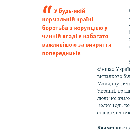
У будь-якій
нормальній країні
боротьба з корупцією у
чинній владі є набагато
важливішою за викриття
попередників
«інша» Україн
випадково біл
Майдану вияви
Україні, прац
люди не знают
Коли? Тоді, к
співвітчизник
Клименко ств