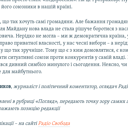
 його союзники в нашій країні.
, що так хочуть самі громадяни. Але бажання громадян
ісля Майдану нова влада не стала рішуче боротися з на
вича. Нерідко не могла – ми ж демократична країна, у
аво приватної власності, у нас чесні вибори – а нерідк
му що так зручніше. Тому що є з ким домовлятися, є ко
ати ситуативні союзи проти конкурентів у самій владі. І
ався дивний симбіоз минулого і сьогодення. Неясно, чи
е для майбутнього.
ников
,
журналіст і політичний коментатор, оглядач Рад
лені в рубриці «Погляд», передають точку зору самих а
ражають позицію редакції
ікації – на сайті
Радіо Свобода