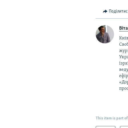
Поділитис
Віт
Київ
Своб
жур
Укра
ізра
веду
ефір
«Дор
прос
This item is part of