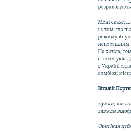
розраховують
Мені скажуть
і з тим, що п
режиму Януко
непорушним пр
Не хотіла, то
є з ким уклад
в Україні скл
симбіозі місц
Віталій Порт
Думки, вислов
завжди відоб
Оригінал публ