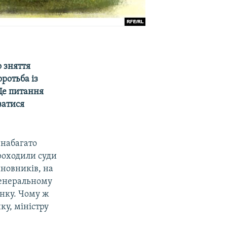
 зняття
ротьба із
 Це питання
ватися
 набагато
роходили суди
новників, на
 генеральному
енку. Чому ж
у, міністру