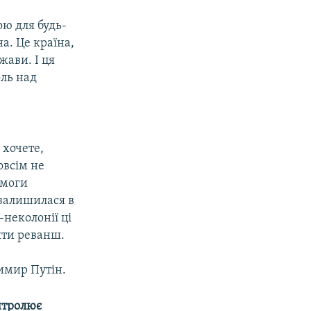
ю для будь-
на. Це країна,
жави. І ця
оль над
 хочете,
овсім не
емоги
 залишилася в
-неколонії ці
зяти реванш.
димир Путін.
нтролює