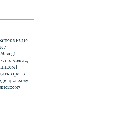
рацює з Радіо
тет
«Молоді
х, польських,
вником і
ить зараз в
веде програму
дянському