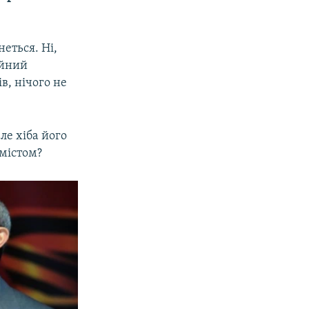
еться. Ні,
ійний
в, нічого не
ле хіба його
містом?