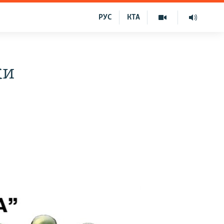
РУС
КТА
ки