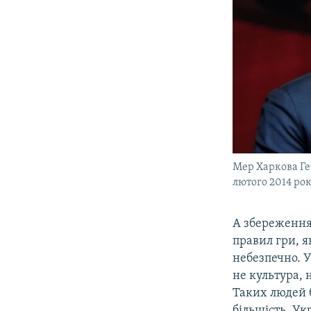
Мер Харкова Ге
лютого 2014 ро
А збереження
правил гри, я
небезпечно. У
не культура, 
Таких людей б
більшість, Ук