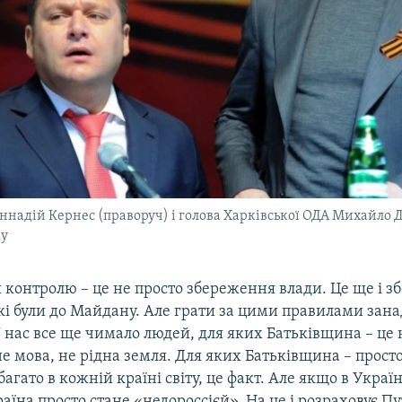
ннадій Кернес (праворуч) і голова Харківської ОДА Михайло Д
ку
 контролю – це не просто збереження влади. Це ще і 
кі були до Майдану. Але грати за цими правилами зана
 нас все ще чимало людей, для яких Батьківщина – це н
не мова, не рідна земля. Для яких Батьківщина – прост
агато в кожній країні світу, це факт. Але якщо в Україн
раїна просто стане «недороссієй». На це і розраховує Пут