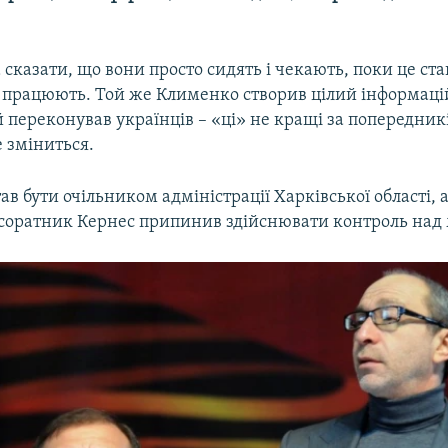
сказати, що вони просто сидять і чекають, поки це стан
 працюють. Той же Клименко створив цілий інформац
 переконував українців – «ці» не кращі за попередникі
е зміниться.
ав бути очільником адміністрації Харківської області, а
оратник Кернес припинив здійснювати контроль над 