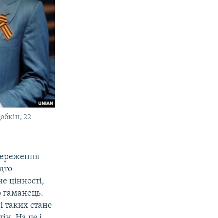
обкін, 22
збереження
дто
е цінності,
о гаманець.
і таких стане
ін. На це і