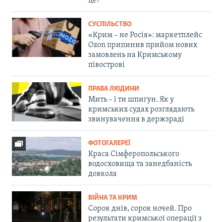
це?
СУСПІЛЬСТВО
«Крим – не Росія»: маркетплейс
Ozon припинив прийом нових
замовлень на Кримському
півострові
ПРАВА ЛЮДИНИ
Мить – і ти шпигун. Як у
кримських судах розглядають
звинувачення в держзраді
ФОТОГАЛЕРЕЇ
Краса Сімферопольського
водосховища та занедбаність
довкола
ВІЙНА ТА КРИМ
Сорок днів, сорок ночей. Про
результати кримської операції з