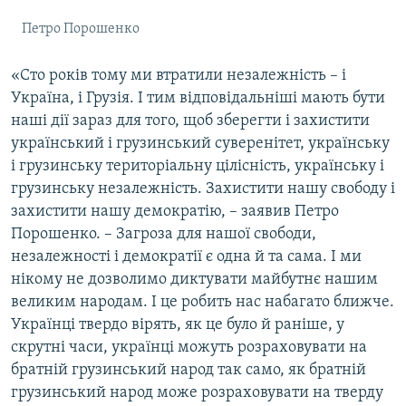
Петро Порошенко
«Сто років тому ми втратили незалежність – і
Україна, і Грузія. І тим відповідальніші мають бути
наші дії зараз для того, щоб зберегти і захистити
український і грузинський суверенітет, українську
і грузинську територіальну цілісність, українську і
грузинську незалежність. Захистити нашу свободу і
захистити нашу демократію, – заявив Петро
Порошенко. – Загроза для нашої свободи,
незалежності і демократії є одна й та сама. І ми
нікому не дозволимо диктувати майбутнє нашим
великим народам. І це робить нас набагато ближче.
Українці твердо вірять, як це було й раніше, у
скрутні часи, українці можуть розраховувати на
братній грузинський народ так само, як братній
грузинський народ може розраховувати на тверду