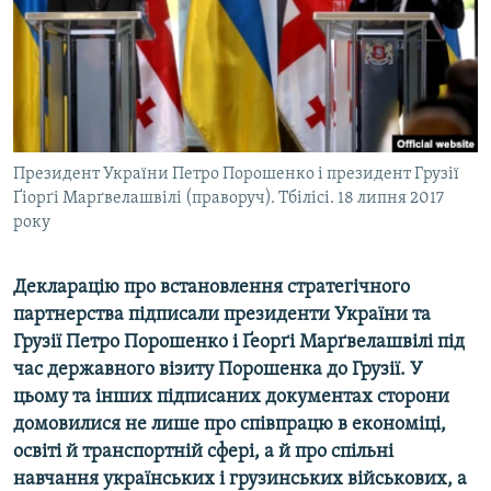
ВІДЕОУРОКИ «ELIFBE»
Русский
СВІДЧЕННЯ ОКУПАЦІЇ
Qırımtatar
УКРАЇНСЬКА ПРОБЛЕМА КРИМУ
ДОЛУЧАЙСЯ!
ІНФОГРАФІКА
Президент України Петро Порошенко і президент Грузії
Ґіорґі Марґвелашвілі (праворуч). Тбілісі. 18 липня 2017
року
Усі сайти RFE/RL
Декларацію про встановлення стратегічного
партнерства підписали президенти України та
Грузії Петро Порошенко і Ґеорґі Марґвелашвілі під
час державного візиту Порошенка до Грузії. У
цьому та інших підписаних документах сторони
домовилися не лише про співпрацю в економіці,
освіті й транспортній сфері, а й про спільні
навчання українських і грузинських військових, а