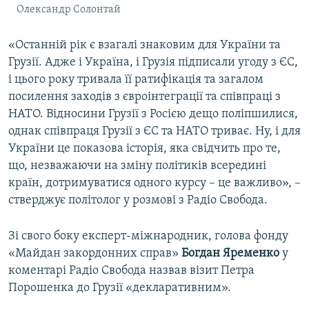
Олександр Солонтай
«Останній рік є взагалі знаковим для України та
Грузії. Адже і Україна, і Грузія підписали угоду з ЄС,
і цього року тривала її ратифікація та загалом
посилення заходів з євроінтеграції та співпраці з
НАТО. Відносини Грузії з Росією дещо поліпшилися,
однак співпраця Грузії з ЄС та НАТО триває. Ну, і для
України це показова історія, яка свідчить про те,
що, незважаючи на зміну політиків всередині
країн, дотримуватися одного курсу – це важливо», –
стверджує політолог у розмові з Радіо Свобода.
Зі свого боку експерт-міжнародник, голова фонду
«Майдан закордонних справ»
Богдан Яременко
у
коментарі Радіо Свобода назвав візит Петра
Порошенка до Грузії «декларативним».