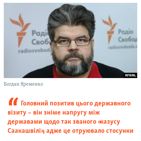
Богдан Яременко
Головний позитив цього державного
візиту – він зніме напругу між
державами щодо так званого «казусу
Саакашвілі», адже це отруювало стосунки