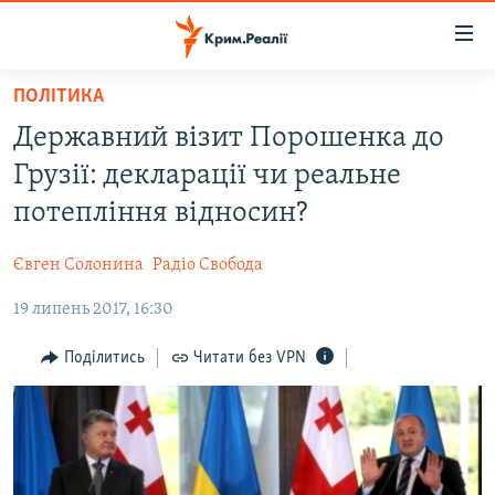
Доступність
посилання
Перейти
ПОЛІТИКА
до
НОВИНИ
Державний візит Порошенка до
основного
ВОДА.КРИМ
матеріалу
Грузії: декларації чи реальне
ВІДЕО ТА ФОТО
Перейти
потепління відносин?
до
ПОЛІТИКА
основної
Євген Солонина
Радіо Свобода
БЛОГИ
навігації
Перейти
19 липень 2017, 16:30
ПОГЛЯД
до
ІНТЕРВ'Ю
Поділитись
Читати без VPN
пошуку
ВСЕ ЗА ДЕНЬ
СПЕЦПРОЕКТИ
ЯК ОБІЙТИ БЛОКУВАННЯ
ДЕПОРТАЦІЯ