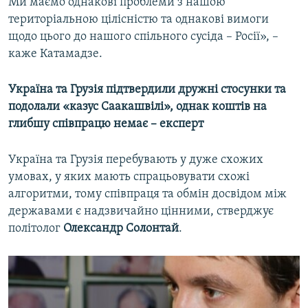
Ми маємо однакові проблеми з нашою
територіальною цілісністю та однакові вимоги
щодо цього до нашого спільного сусіда – Росії», –
каже Катамадзе.
Україна та Грузія підтвердили дружні стосунки та
подолали «казус Саакашвілі», однак коштів на
глибшу співпрацю немає – експерт
Україна та Грузія перебувають у дуже схожих
умовах, у яких мають спрацьовувати схожі
алгоритми, тому співпраця та обмін досвідом між
державами є надзвичайно цінними, стверджує
політолог
Олександр Солонтай
.