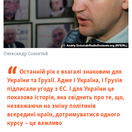
Олександр Солонтай
Останній рік є взагалі знаковим для
України та Грузії. Адже і Україна, і Грузія
підписали угоду з ЄС. І для України це
показова історія, яка свідчить про те, що,
незважаючи на зміну політиків
всередині країн, дотримуватися одного
курсу – це важливо