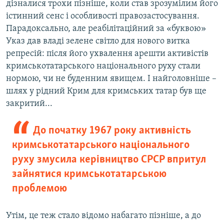
дізналися трохи пізніше, коли став зрозумілим його
істинний сенс і особливості правозастосування.
Парадоксально, але реабілітаційний за «буквою»
Указ дав владі зелене світло для нового витка
репресій: після його ухвалення арешти активістів
кримськотатарського національного руху стали
нормою, чи не буденним явищем. І найголовніше –
шлях у рідний Крим для кримських татар був ще
закритий...
До початку 1967 року активність
кримськотатарського національного
руху змусила керівництво СРСР впритул
зайнятися кримськотатарською
проблемою
Утім, це теж стало відомо набагато пізніше, а до