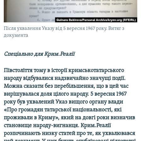
ВІДЕОУРОКИ «ELIFBE»
Русский
СВІДЧЕННЯ ОКУПАЦІЇ
Qırımtatar
УКРАЇНСЬКА ПРОБЛЕМА КРИМУ
Після ухвалення Указу від 5 вересня 1967 року. Витяг з
документа
ДОЛУЧАЙСЯ!
ІНФОГРАФІКА
Спеціально для Крим.Реалії
Усі сайти RFE/RL
Півстоліття тому в історії кримськотатарського
народу відбувалися надзвичайно значущі події.
Можна сказати без перебільшення, що в цей час
вирішувалася доля цілого народу. 5 вересня 1967
року був ухвалений Указ вищого органу влади
«Про громадян татарської національності, які
проживали в Криму», який на довгі роки визначив
становище народу-вигнанця. Крим.Реалії
розпочинають низку статей про те, як ухвалювався