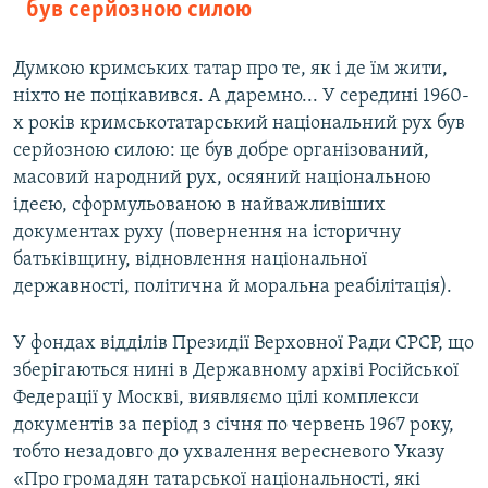
був серйозною силою
Думкою кримських татар про те, як і де їм жити,
ніхто не поцікавився. А даремно... У середині 1960-
х років кримськотатарський національний рух був
серйозною силою: це був добре організований,
масовий народний рух, осяяний національною
ідеєю, сформульованою в найважливіших
документах руху (повернення на історичну
батьківщину, відновлення національної
державності, політична й моральна реабілітація).
У фондах відділів Президії Верховної Ради СРСР, що
зберігаються нині в Державному архіві Російської
Федерації у Москві, виявляємо цілі комплекси
документів за період з січня по червень 1967 року,
тобто незадовго до ухвалення вересневого Указу
«Про громадян татарської національності, які