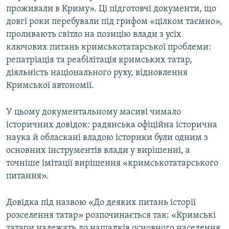
проживали в Криму». Ці підготовчі документи, що
довгі роки перебували під грифом «цілком таємно»,
проливають світло на позицію влади з усіх
ключових питань кримськотатарської проблеми:
репатріація та реабілітація кримських татар,
діяльність національного руху, відновлення
Кримської автономії.
У цьому документальному масиві чимало
історичних довідок: радянська офіційна історична
наука й обласкані владою історики були одним з
основних інструментів влади у вирішенні, а
точніше імітації вирішення «кримськотатарського
питання».
Довідка під назвою «До деяких питань історії
розселення татар» розпочинається так: «Кримські
татари належать до нащадків основного населення