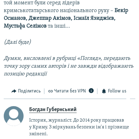
той момент були серед лідерів
кримськотатарського національного руху –
Бекір
Османов, Джеппар Акімов, Ісмаїл Язиджієв,
Мустафа Селімов
та інші...
(Далі буде)
Думки, висловлені в рубриці «Погляд», передають
точку зору самих авторів і не завжди відображають
позицію редакції
Поділитись
Читати без VPN
Follow us
Богдан Губернський
Історик, журналіст. До 2014 року працював
у Криму. З міркувань безпеки ім'я і прізвище
змінені.