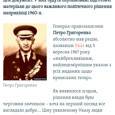
цей документ. У них будуть опубліковані підготовчі
матеріали до цього важливого політичного рішення
наприкінці 1960-х.
Генерал-правозахисник
Петро Григоренко
абсолютно
мав рацію,
назвавши
Указ
від 5
вересня 1967 року
«найбрехливішим,
найлицемірнішим указом з
усіх виданих щодо
кримських татар».
Петро Григоренко
Як виявилося згодом,
рішення влади було
черговим злочином – хоча на перший погляд все
виглядало добре... Ціну ухваленому Указу люди