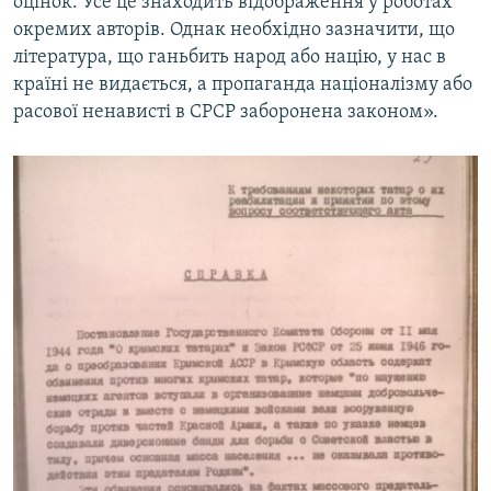
оцінок. Усе це знаходить відображення у роботах
окремих авторів. Однак необхідно зазначити, що
література, що ганьбить народ або націю, у нас в
країні не видається, а пропаганда націоналізму або
расової ненависті в СРСР заборонена законом».