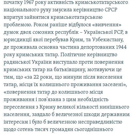
початку 1967 року активність кримськотатарського
національного руху змусила керівництво СРСР
впритул зайнятися кримськотатарською
проблемою. Роком раніше відбулося «вивчення»
думок двох союзних республік – Української РСР, в
юрисдикції якої перебував Крим, та Узбекистану,
де проживала основна частина депортованих 1944
року кримських татар. Політичне керівництво
радянської України виступало проти повернення
кримських татар на батьківщину, мотивуючи це
тим, що «за 22 роки, що минули після виселення
татар, місця їх колишнього проживання заселені»,
«повернення татар до колишнього місця
проживання і пов'язана з цим необхідність
переселення з Криму великої кількості нинішнього
населення, завдало б величезної шкоди державним
інтересам і було б величезною несправедливістю
щодо сотень тисяч громадян сьогоднішнього