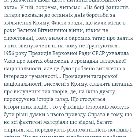
та ухвалення щодо цього питання відповідного
акта». У ній, зокрема, читаємо: «На боці фашистів
татари воювали до останніх днів боротьби за
звільнення Криму. Факти зради, що мали місце в
роки Великої Вітчизняної війни, ніким не
спростовані, тому вимоги окремих татар про зняття
з них звинувачень ні на чому не ґрунтуються...
1956 року Президія Верховної Ради СРСР ухвалила
Указ про зняття обмежень з громадян татарської
національності, але це було зроблено виключно в
інтересах гуманності... Громадяни татарської
національності, виселені з Криму, ставлять питання
про вилучення тих творів, де, на їхню думку,
перекручена історія татар. Що стосується
історичних подій... то у фахівців-істориків можуть
бути різні думки з цього приводу. Справа в тому, що
не всі фактичні матеріали ще відомі, багато
спірних, які породжують різноманітність поглядів і