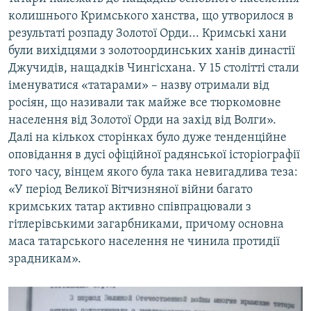
колишнього Кримського ханства, що утворилося в
результаті розпаду Золотої Орди... Кримські хани
були вихідцями з золотоординських ханів династії
Джучидів, нащадків Чингісхана. У 15 столітті стали
іменуватися «татарами» – назву отримали від
росіян, що називали так майже все тюркомовне
населення від Золотої Орди на захід від Волги».
Далі на кількох сторінках було дуже тенденційне
оповідання в дусі офіційної радянської історіографії
того часу, вінцем якого була така невигадлива теза:
«У період Великої Вітчизняної війни багато
кримських татар активно співпрацювали з
гітлерівськими загарбниками, причому основна
маса татарського населення не чинила протидії
зрадникам».