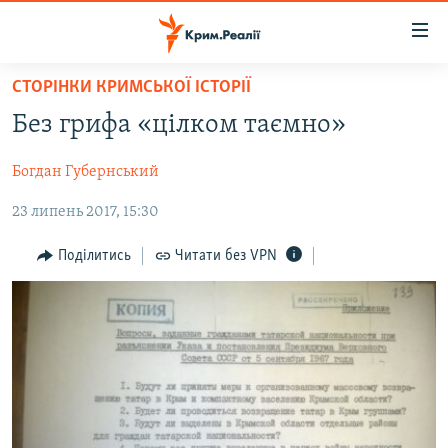
Доступність
посилання
Перейти
СТОРІНКИ КРИМСЬКОЇ ІСТОРІЇ
до
НОВИНИ
Без грифа «цілком таємно»
основного
ВОДА.КРИМ
матеріалу
Богдан Губернський
ВІДЕО ТА ФОТО
Перейти
до
23 липень 2017, 15:30
ПОЛІТИКА
основної
БЛОГИ
навігації
Поділитись
Читати без VPN
Перейти
ПОГЛЯД
до
ІНТЕРВ'Ю
пошуку
ВСЕ ЗА ДЕНЬ
СПЕЦПРОЕКТИ
ЯК ОБІЙТИ БЛОКУВАННЯ
ДЕПОРТАЦІЯ