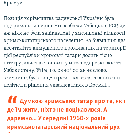
Криму».
Позиція керівництва радянської України була
підтримана й першими особами Узбецької РСР, де
аж ніяк не були зацікавлені у зменшенні кількості
кримськотатарського населення. За більш ніж два
десятиліття вимушеного проживання на території
цієї республіки кримські татари досить тісно
інтегрувалися в економіку й господарське життя
Узбекистану. Утім, головне і останнє слово,
звичайно, було за центром – ключові й остаточні
політичні рішення ухвалювалися в Кремлі...
Думкою кримських татар про те, як і
де їм жити, ніхто не поцікавився. А
даремно... У середині 1960-х років
кримськотатарський національний рух