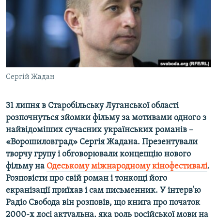
ВІДЕОУРОКИ «ELIFBE»
Русский
СВІДЧЕННЯ ОКУПАЦІЇ
Qırımtatar
УКРАЇНСЬКА ПРОБЛЕМА КРИМУ
ДОЛУЧАЙСЯ!
ІНФОГРАФІКА
Сергій Жадан
31 липня в Старобільську Луганської області
Усі сайти RFE/RL
розпочнуться зйомки фільму за мотивами одного з
найвідоміших сучасних українських романів –
«Ворошиловград» Сергія Жадана. Презентували
творчу групу і обговорювали концепцію нового
фільму на
Одеському міжнародному кінофестивалі
.
Розповісти про свій роман і тонкощі його
екранізації приїхав і сам письменник. У інтерв'ю
Радіо Свобода він розповів, що книга про початок
2000-х досі актуальна, яка роль російської мови на