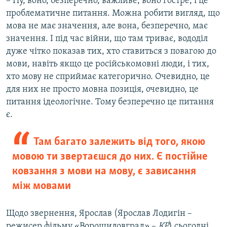
– Ну, воно, безперечно, важливе, воно гостре, і це
проблематичне питання. Можна робити вигляд, що
мова не має значення, але вона, безперечно, має
значення. І під час війни, що там триває, вододіл
дуже чітко показав тих, хто ставиться з повагою до
мови, навіть якщо це російськомовні люди, і тих,
хто мову не сприймає категорично. Очевидно, це
для них не просто мовна позиція, очевидно, це
питання ідеологічне. Тому безперечно це питання
є.
Там багато залежить від того, якою
мовою ти звертаєшся до них. Є постійне
ковзання з мови на мову, є зависання
між мовами
Щодо звернення, Ярослав (Ярослав Лодигін –
режисер фільму «Ворошиловград» –
КР
) сьогодні