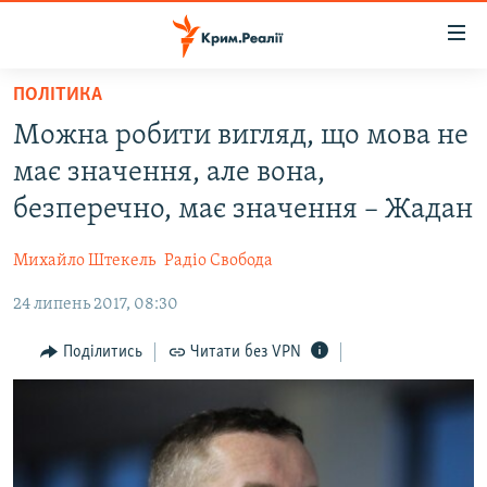
Доступність
посилання
Перейти
ПОЛІТИКА
до
НОВИНИ
Можна робити вигляд, що мова не
основного
ВОДА.КРИМ
матеріалу
має значення, але вона,
ВІДЕО ТА ФОТО
Перейти
безперечно, має значення – Жадан
до
ПОЛІТИКА
основної
Михайло Штекель
Радіо Свобода
БЛОГИ
навігації
Перейти
24 липень 2017, 08:30
ПОГЛЯД
до
ІНТЕРВ'Ю
Поділитись
Читати без VPN
пошуку
ВСЕ ЗА ДЕНЬ
СПЕЦПРОЕКТИ
ЯК ОБІЙТИ БЛОКУВАННЯ
ДЕПОРТАЦІЯ