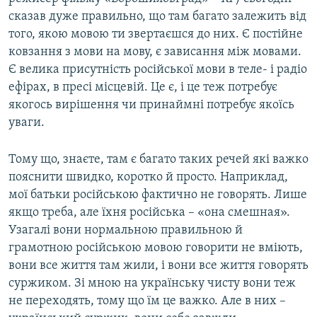
сказав дуже правильно, що там багато залежить від
того, якою мовою ти звертаєшся до них. Є постійне
ковзання з мови на мову, є зависання між мовами.
Є велика присутність російської мови в теле- і радіо
ефірах, в пресі місцевій. Це є, і це теж потребує
якогось вирішення чи принаймні потребує якоїсь
уваги.
Тому що, знаєте, там є багато таких речей які важко
пояснити швидко, коротко й просто. Наприклад,
мої батьки російською фактично не говорять. Лише
якщо треба, але їхня російська – «она смешная».
Узагалі вони нормальною правильною й
грамотною російською мовою говорити не вміють,
вони все життя там жили, і вони все життя говорять
суржиком. Зі мною на українську чисту вони теж
не переходять, тому що їм це важко. Але в них –