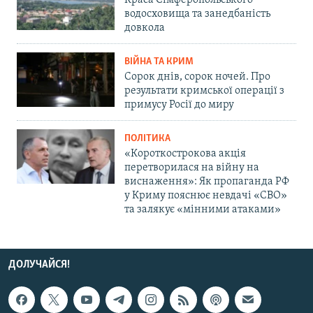
водосховища та занедбаність
довкола
ВІЙНА ТА КРИМ
Сорок днів, сорок ночей. Про
результати кримської операції з
примусу Росії до миру
ПОЛІТИКА
«Короткострокова акція
перетворилася на війну на
виснаження»: Як пропаганда РФ
у Криму пояснює невдачі «СВО»
та залякує «мінними атаками»
ДОЛУЧАЙСЯ!