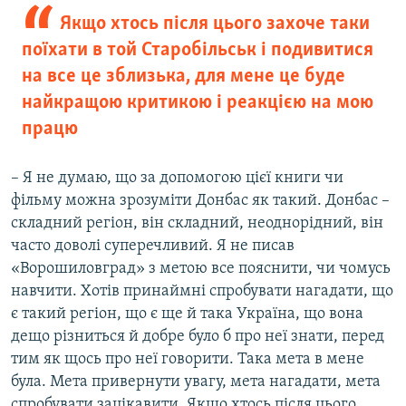
Якщо хтось після цього захоче таки
поїхати в той Старобільськ і подивитися
на все це зблизька, для мене це буде
найкращою критикою і реакцією на мою
працю
– Я не думаю, що за допомогою цієї книги чи
фільму можна зрозуміти Донбас як такий. Донбас –
складний регіон, він складний, неоднорідний, він
часто доволі суперечливий. Я не писав
«Ворошиловград» з метою все пояснити, чи чомусь
навчити. Хотів принаймні спробувати нагадати, що
є такий регіон, що є ще й така Україна, що вона
дещо різниться й добре було б про неї знати, перед
тим як щось про неї говорити. Така мета в мене
була. Мета привернути увагу, мета нагадати, мета
спробувати зацікавити. Якщо хтось після цього