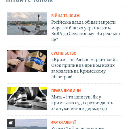
ВІЙНА ТА КРИМ
Російська влада обіцяє закрити
морський шлях українським
БпЛА до Севастополя. Чи реально
це?
СУСПІЛЬСТВО
«Крим – не Росія»: маркетплейс
Ozon припинив прийом нових
замовлень на Кримському
півострові
ПРАВА ЛЮДИНИ
Мить – і ти шпигун. Як у
кримських судах розглядають
звинувачення в держзраді
ФОТОГАЛЕРЕЇ
Краса Сімферопольського