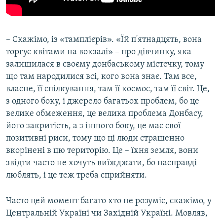
– Скажімо, із «тамплієрів». «Їй п'ятнадцять, вона
торгує квітами на вокзалі» – про дівчинку, яка
залишилася в своєму донбаському містечку, тому
що там народилися всі, кого вона знає. Там все,
власне, її спілкування, там її космос, там її світ. Це,
з одного боку, і джерело багатьох проблем, бо це
велике обмеження, це велика проблема Донбасу,
його закритість, а з іншого боку, це має свої
позитивні риси, тому що ці люди страшенно
вкорінені в цю територію. Це – їхня земля, вони
звідти часто не хочуть виїжджати, бо насправді
люблять, і це теж треба сприйняти.
Часто цей момент багато хто не розуміє, скажімо, у
Центральній Україні чи Західній Україні. Мовляв,