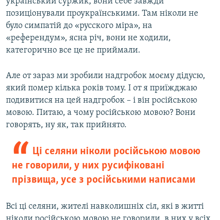
український суржик, вони себе завжди
позиціонували проукраїнськими. Там ніколи не
було симпатій до «русского міра», на
«референдум», ясна річ, вони не ходили,
категорично все це не приймали.
Але от зараз ми зробили надгробок моєму дідусю,
який помер кілька років тому. І от я приїжджаю
подивитися на цей надгробок – і він російською
мовою. Питаю, а чому російською мовою? Вони
говорять, ну як, так прийнято.
Ці селяни ніколи російською мовою
не говорили, у них русифіковані
прізвища, усе з російськими написами
Всі ці селяни, жителі навколишніх сіл, які в житті
ніколи російською мовою не говорили, в них у всіх