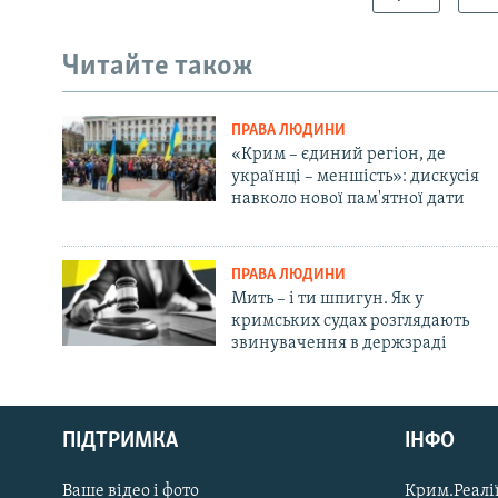
Читайте також
ПРАВА ЛЮДИНИ
«Крим – єдиний регіон, де
українці – меншість»: дискусія
навколо нової пам'ятної дати
ПРАВА ЛЮДИНИ
Мить – і ти шпигун. Як у
кримських судах розглядають
звинувачення в держзраді
Русский
ПІДТРИМКА
ІНФО
Qırımtatar
Ваше відео і фото
Крим.Реалії