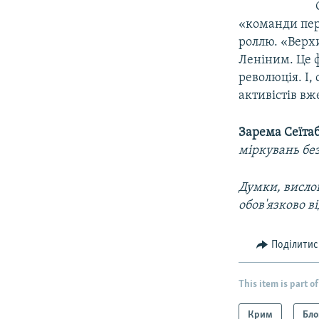
«команди пер
роллю. «Верх
Леніним. Це 
революція. І,
активістів вж
Зарема Сеїта
міркувань бе
Думки, вислов
обов'язково в
Поділитис
This item is part of
Крим
Бло