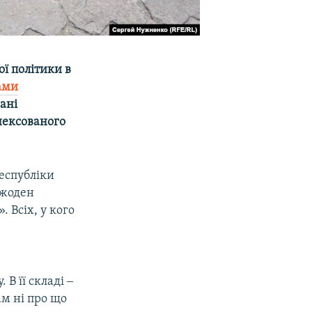
ої політики в
ами
зані
нексованого
еспубліки
 жоден
 Всіх, у кого
В її складі ‒
м ні про що