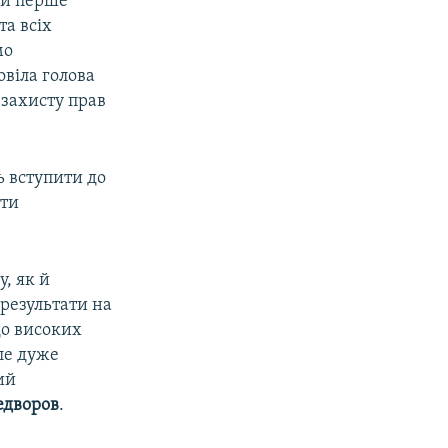
сти перше
та всіх
мо
овіла голова
 захисту прав
ь вступити до
ати
, як й
 результати на
до високих
але дуже
ий
едворов
.