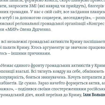
члени палати, формуємо комісії, скоро плануємо прове
ати, запросити ЗМІ (які навряд чи прийдуть), блогерів 
вних громадян. У нас є свій сайт, все засідання планує
 ютуб і за допомогою соцмереж, месенджерів», ‒ розп
мської регіональної громадської організації «Конгрес
ини «МИР» Олена Дудченко.
 всі незалежні громадські активісти Криму поспішают
ї палати Криму. Хтось аргументує це звичкою працюв
хтось ‒ іншими причинами.
​«Немає єдиного фронту громадських активістів у Криму
опозиції взагалі. Всі тягнуть ковдру на себе, обмінюють
популярність, бояться звинувачень. Хочуть потрапити 
кабінетів. Це сумно. Зараз начебто формується актив, 
важко», ‒ поділився своїми спостереженнями російськ
громадський діяч, який переїхав до Криму,
Ілля Больш