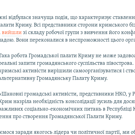
жні відбулася значуща подія, що характеризує ставленн
палати Криму. Всі представники сторони кримського б
а
вийшли
зі складу робочої групи з вивчення його конфл
адою. Вони переконалися в неспроможності цього орг
​Така робота Громадської палати Криму не може задов
реальні запити громадянського суспільства півострова.
кримські активісти вирішили самоорганізуватися і ств
альтернативну Громадянську Палату Криму.
«Шановні громадські активісти, представники НКО, у Р
Крим назріла необхідність консолідації зусиль для дос
важливих соціально-економічних питань в Республіці 
ення про створення Громадянської Палати Криму.
ємося заради якогось лідера чи політичної партії, ми о