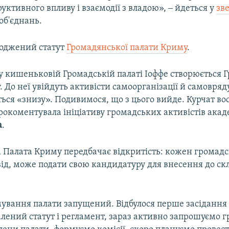
уктивного впливу і взаємодії з владою», ‒ йдеться у
зв
об'єднань.
годжений статут
Громадянської палати Криму
.
у кишеньковій Громадській палаті Іоффе створюється 
 До неї увійдуть активісти самоорганізації й самовряд
ься «знизу». Подивимося, що з цього вийде. Курчат во
прокоментувала ініціативу громадських активістів ака
а
.
 Палата Криму передбачає відкритість: кожен громадс
ід, може подати свою кандидатуру для внесення до ск
ування палати запущений. Відбулося перше засідання 
алений статут і регламент, зараз активно запрошуємо 