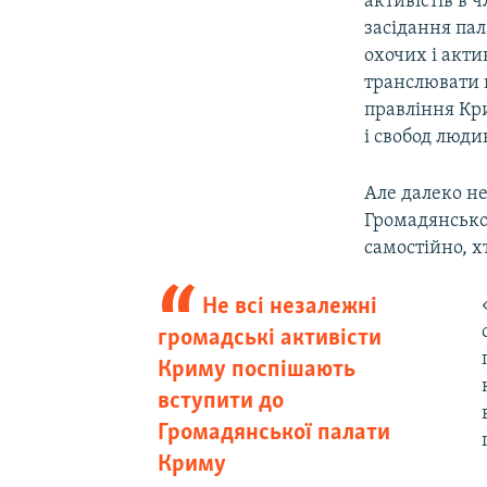
активістів в 
засідання пал
охочих і акти
транслювати в
правління Кри
і свобод люд
Але далеко не
Громадянсько
самостійно, 
Не всі незалежні
громадські активісти
Криму поспішають
вступити до
Громадянської палати
Криму