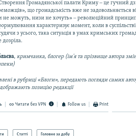
Створення Громадянської палати Криму ‒ це гучний дз
еможців», що громадськість вже не задовольняється в
и не можуть, низи не хочуть» ‒ революційний принци
формулювання характеризує момент, коли в суспільств
 судячи з усього, така ситуація в умах кримських гром
е дозріла.
блаєва
,
кримчанка, блогер (ім'я та прізвище автора змін
зпеки)
лені в рубриці «Блоги», передають погляди самих автор
ідображають позицію редакції
ь
Читати без VPN
Follow us
Print
ги
Статті
Головне за добу