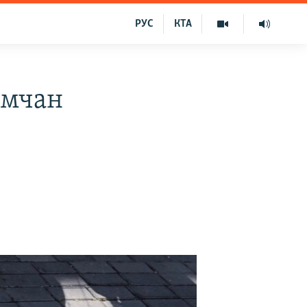
РУС
КТА
имчан