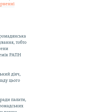
ерненні
Громадянська
ування, тобто
сени
демік РАПН
ький діяч,
ладу цього
ради палати,
громадських