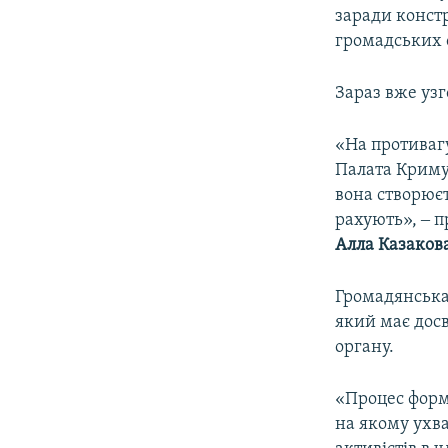
заради констр
громадських 
Зараз вже уз
«На противаг
Палата Криму.
вона створюєт
рахують», ‒ 
Алла Казаков
Громадянська
який має досв
органу.
«Процес форм
на якому ухв