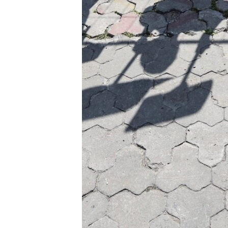
ВІДЕОУРОКИ «ELIFBE»
СВІДЧЕННЯ ОКУПАЦІЇ
УКРАЇНСЬКА ПРОБЛЕМА КРИМУ
ІНФОГРАФІКА