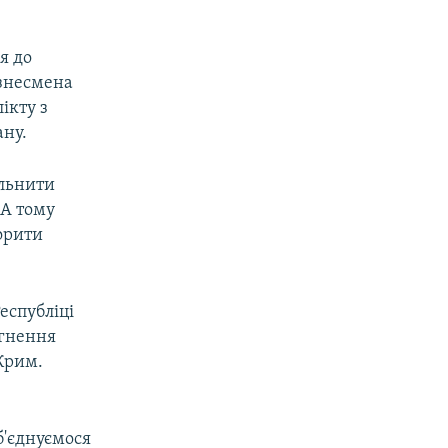
я до
ізнесмена
ікту з
ану.
ольнити
 А тому
орити
еспубліці
ягнення
Крим.
б'єднуємося