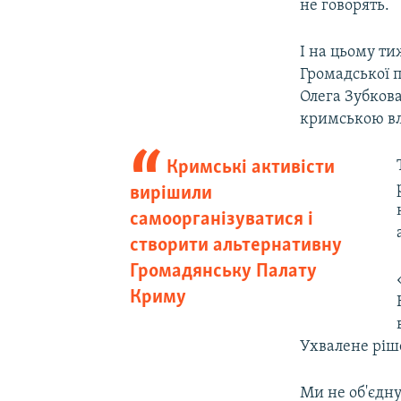
не говорять.
І на цьому ти
Громадської 
Олега Зубков
кримською вл
Кримські активісти
вирішили
самоорганізуватися і
створити альтернативну
Громадянську Палату
Криму
Ухвалене ріш
Ми не об'єдну