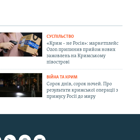
СУСПІЛЬСТВО
«Крим – не Росія»: маркетплейс
Ozon припинив прийом нових
замовлень на Кримському
півострові
ВІЙНА ТА КРИМ
Сорок днів, сорок ночей. Про
результати кримської операції з
примусу Росії до миру