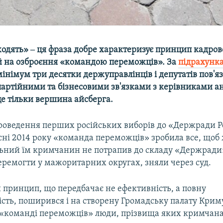
ходять» ‒ ця фраза добре характеризує принцип кадров
й на озброєння «командою переможців». За
підрахунк
мінімум три десятки держуправлінців і депутатів пов'я
артійними та бізнесовими зв'язками з керівниками а
 це тільки вершина айсберга.
проведення перших російських виборів до «Держради Р
сні 2014 року «команда переможців» зробила все, щоб
ьний їм кримчанин не потрапив до складу «Держради».
еремогти у мажоритарних округах, зняли через суд.
 принцип, що передбачає не ефективність, а повну
сть, поширився і на створену Громадську палату Криму. 
 «команді переможців» люди, прізвища яких кримчана