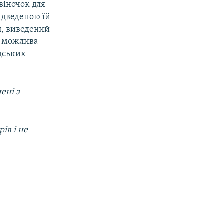
віночок для
ідведеною їй
п, виведений
і можлива
адських
ені з
ів і не