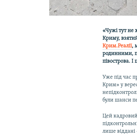
«Чужі тут не 
Криму, взяти
Крим.Реалії
, 
родинними, п
півострова. І
Уже під час 
Крим» у вере
непідконтрол
були шанси п
Цей кадровий
підконтрольні
лише віддані