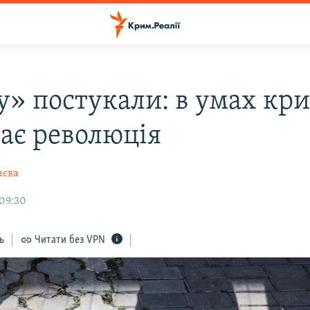
у» постукали: в умах кр
ває революція
аєва
 09:30
ь
Читати без VPN