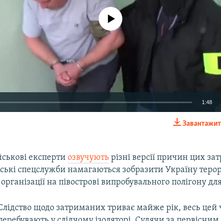
No media source currently available
1:48
Завантажит
EMBED
йськові експерти
озвучують
різні версії причин цих за
ійські спецслужби намагаються зобразити Україну тер
організації на півострові випробувального полігону для
Слідство щодо затриманих триває майже рік, весь цей 
перебувають у слідчому ізоляторі. Судячи за первісним