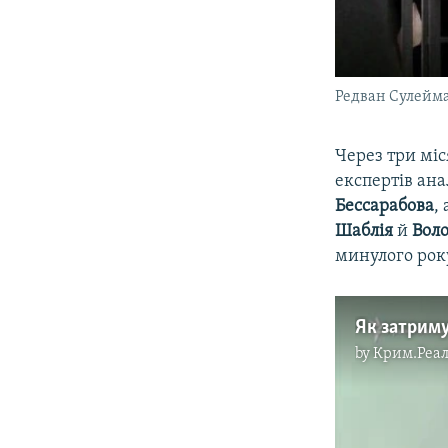
Редван Сулейм
​Через три мі
експертів ан
Бессарабова
,
Шаблія
й
Вол
минулого рок
Як затриму
by
Крим.Реал