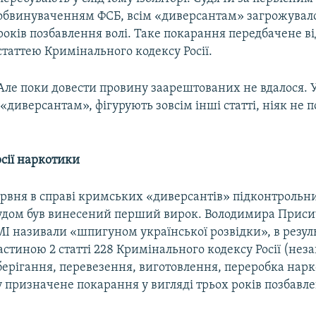
обвинуваченням ФСБ, всім «диверсантам» загрожувало 
років позбавлення волі. Таке покарання передбачене в
статтею Кримінального кодексу Росії.
Але поки довести провину заарештованих не вдалося. У
«диверсантам», фігурують зовсім інші статті, ніяк не по
рсії наркотики
ервня в справі кримських «диверсантів» підконтрольни
дом був винесений перший вирок. Володимира Присич
І називали «шпигуном української розвідки», в резул
астиною 2 статті 228 Кримінального кодексу Росії (нез
берігання, перевезення, виготовлення, переробка нар
у призначене покарання у вигляді трьох років позбавле