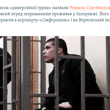
иком «диверсійної групи» назвали
Редвана Сулеймано
який перед затриманням проживав у Запоріжжі. Його
терактів в аеропорту «Сімферополь» і на Керченській п