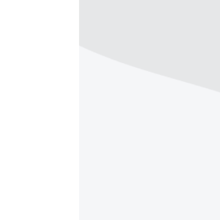
ВІДЕОУРОКИ «ELIFBE»
СВІДЧЕННЯ ОКУПАЦІЇ
УКРАЇНСЬКА ПРОБЛЕМА КРИМУ
ІНФОГРАФІКА