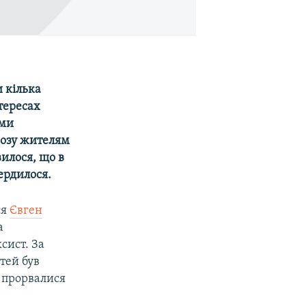
 кілька
нтересах
ими
розу жителям
вилося, що в
ердилося.
ся
Євген
а
сист. За
тей був
і прорвалися