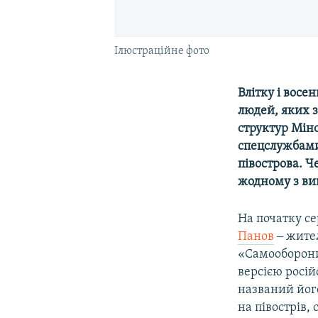
Ілюстраційне фото
Влітку і восе
людей, яких з
структур Мін
спецслужбами 
півострова. Ч
жодному з вип
На початку с
Панов
‒ жител
«Самооборони
версією росій
названий його
на півострів