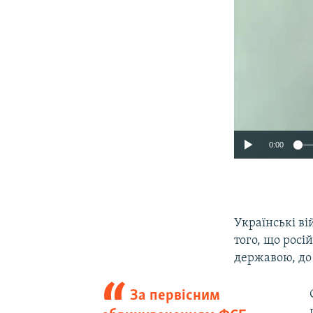
0:00
Українські ві
того, що рос
державою, до 
За первісним