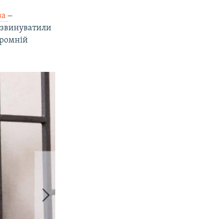
ва
‒
 звинуватили
оромній