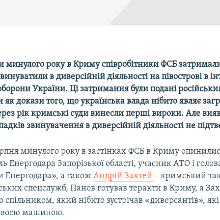
ни минулого року в Криму співробітники ФСБ затримали
винуватили в диверсійній діяльності на півострові в і
оборони України. Ці затримання були подані російськ
як докази того, що українська влада нібито являє заг
ерез рік кримські суди винесли перші вироки. Але вия
адків звинувачення в диверсійній діяльності не підтв
ерпня минулого року в застінках ФСБ в Криму опинили
ь Енергодара Запорізької області, учасник АТО і голов
 Енергодара», а також
Андрій Захтей
‒ кримський так
ських спецслужб, Панов готував теракти в Криму, а Зах
 спільником, який нібито зустрічав «диверсантів», як
, своєю машиною.