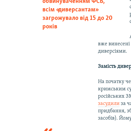
обвинуваченням ФСБ,
всім «диверсантам»
загрожувало від 15 до 20
років
вже винесені 
диверсіями.
Замість диве
На початку ч
кримським су
російських ЗМ
засудили
за ч
придбання, з
засобів). Йом