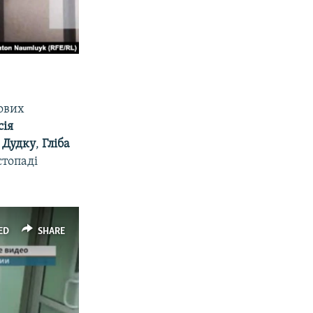
кових
сія
 Дудку
,
Гліба
стопаді
ED
SHARE