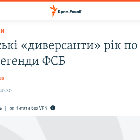
НИ
ькі «диверсанти» рік по
легенди ФСБ
ва
 20:30
ь
Читати без VPN