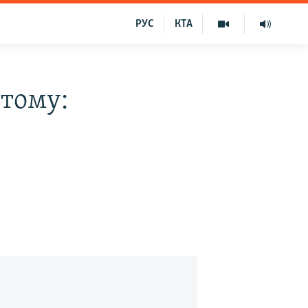
РУС
КТА
 тому: