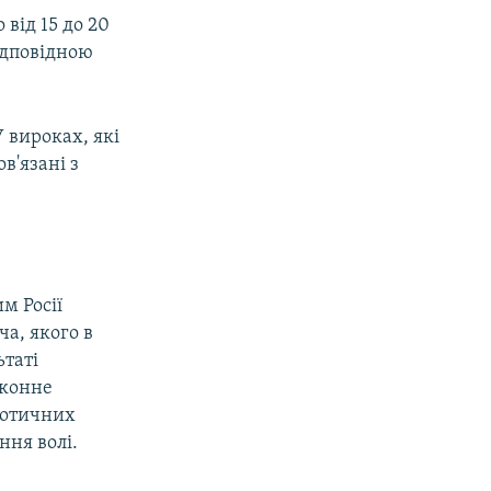
px
width
від 15 до 20
ідповідною
 вироках, які
в'язані з
м Росії
а, якого в
ьтаті
аконне
котичних
ння волі.