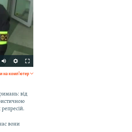
и на комп'ютер
SHARE
тримань: від
ористичною
 репресій.
час вони