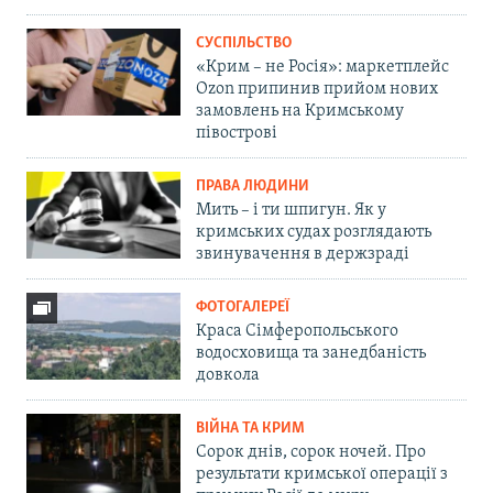
СУСПІЛЬСТВО
«Крим – не Росія»: маркетплейс
Ozon припинив прийом нових
замовлень на Кримському
півострові
ПРАВА ЛЮДИНИ
Мить – і ти шпигун. Як у
кримських судах розглядають
звинувачення в держзраді
ФОТОГАЛЕРЕЇ
Краса Сімферопольського
водосховища та занедбаність
довкола
ВІЙНА ТА КРИМ
Сорок днів, сорок ночей. Про
результати кримської операції з