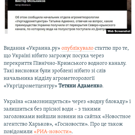
Видання «Украина.ру»
опублікувало
статтю про те,
що Україні нібито загрожує посуха через
перекриття Північно-Кримського водного каналу.
Такі висновки були зроблені нібито зі слів
начальника відділу агрометеорології
«Укргідрометцентру»
Тетяни Адаменко
.
Україна «самознищується» через «водну блокаду» і
залишиться без прісної води – з такими
заголовками вийшли новини на сайтах «Новостное
агентство Харьков», «Госновости». Про це також
повідомили
«РИА-новости»
.