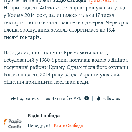
Про це пише проект
Радіо Свобода
Крим.Реалії
.
Наприклад, зі 140 тисяч гектарів зрошуваних угідь
у Криму 2014 року залишилося тільки 17 тисяч
гектарів, які поливали з місцевих джерел. Через рік
площа зрошуваних земель скоротилася до 13,4
тисячі гектарів.
Нагадаємо, що Північно-Кримський канал,
побудований у 1960-і роки, постачав водою з Дніпра
посушливі райони Криму. Однак після його окупації
Росією навесні 2014 року влада України ухвалила
рішення припинити поставки води.
Поділитись
Читати без VPN
Follow us
Радіо Свобода
Передрук із
Радіо Свобода