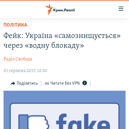
Доступність
посилання
Перейти
ПОЛІТИКА
до
НОВИНИ
Фейк: Україна «самознищується»
основного
ВОДА.КРИМ
матеріалу
через «водну блокаду»
ВІДЕО ТА ФОТО
Перейти
до
Радіо Свобода
ПОЛІТИКА
основної
01 серпень 2017, 12:30
БЛОГИ
навігації
Перейти
ПОГЛЯД
Поділитись
Читати без VPN
до
ІНТЕРВ'Ю
пошуку
ВСЕ ЗА ДЕНЬ
СПЕЦПРОЕКТИ
ЯК ОБІЙТИ БЛОКУВАННЯ
ДЕПОРТАЦІЯ