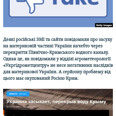
ВІДЕОУРОКИ «ELIFBE»
Русский
СВІДЧЕННЯ ОКУПАЦІЇ
Qırımtatar
УКРАЇНСЬКА ПРОБЛЕМА КРИМУ
ДОЛУЧАЙСЯ!
ІНФОГРАФІКА
Деякі російські ЗМІ та сайти повідомили про засуху
на материковій частині України начебто через
перекриття Північно-Кримського водного каналу.
Усі сайти RFE/RL
Однак це, як повідомили у відділі агрометеорології
«Укргідрометцентру» не несе негативних наслідків
для материкової України. А серйозну проблему від
цього має окупований Росією Крим.