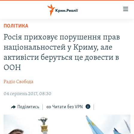
Доступність
посилання
Перейти
ПОЛІТИКА
до
НОВИНИ
Росія приховує порушення прав
основного
ВОДА.КРИМ
матеріалу
національностей у Криму, але
ВІДЕО ТА ФОТО
Перейти
активісти беруться це довести в
до
ПОЛІТИКА
ООН
основної
БЛОГИ
навігації
Радіо Свобода
Перейти
ПОГЛЯД
до
04 серпень 2017, 08:30
ІНТЕРВ'Ю
пошуку
ВСЕ ЗА ДЕНЬ
Поділитись
Читати без VPN
СПЕЦПРОЕКТИ
ЯК ОБІЙТИ БЛОКУВАННЯ
ДЕПОРТАЦІЯ