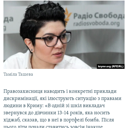
Таміла Ташева
Правозахисниця наводить і конкретні приклади
дискримінації, які ілюструють ситуацію з правами
людини в Криму: «В одній зі шкіл викладач
звернувся до дівчинки 13-14 років, яка носить
хіджаб, сказав, що в неї в портфелі бомба. Після
цього діти почали ставитись зовсім інакше,