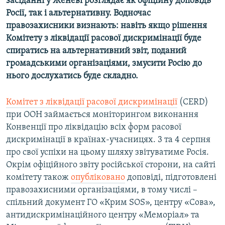
засіданні у Женеві розглядає як офіційну доповідь
Росії, так і альтернативну. Водночас
правозахисники визнають: навіть якщо рішення
Комітету з ліквідації расової дискримінації буде
спиратись на альтернативний звіт, поданий
громадськими організаціями, змусити Росію до
нього дослухатись буде складно.
Комітет з ліквідації расової дискримінації
(CERD)
при ООН займається моніторингом виконання
Конвенції про ліквідацію всіх форм расової
дискримінації в країнах-учасницях. 3 та 4 серпня
про свої успіхи на цьому шляху звітуватиме Росія.
Окрім офіційного звіту російської сторони, на сайті
комітету також
опубліковано
доповіді, підготовлені
правозахисними організаціями, в тому числі –
спільний документ ГО «Крим SOS», центру «Сова»,
антидискримінаційного центру «Меморіал» та