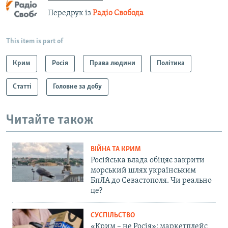
Передрук із
Радіо Свобода
This item is part of
Крим
Росія
Права людини
Політика
Статті
Головне за добу
Читайте також
ВІЙНА ТА КРИМ
Російська влада обіцяє закрити
морський шлях українським
БпЛА до Севастополя. Чи реально
це?
СУСПІЛЬСТВО
«Крим – не Росія»: маркетплейс