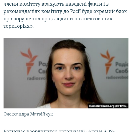
члени комітету врахують наведені факти і в
рекомендаціях комітету до Росії буде окремий блок
про порушення прав людини на анексованих
територіях».
Олександра Матвійчук
Водночас координатор організації «Крим SOS»