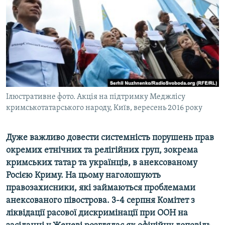
ВІДЕОУРОКИ «ELIFBE»
Русский
СВІДЧЕННЯ ОКУПАЦІЇ
Qırımtatar
УКРАЇНСЬКА ПРОБЛЕМА КРИМУ
ДОЛУЧАЙСЯ!
ІНФОГРАФІКА
Ілюстративне фото. Акція на підтримку Меджлісу
кримськотатарського народу, Київ, вересень 2016 року
Усі сайти RFE/RL
Дуже важливо довести системність порушень прав
окремих етнічних та релігійних груп, зокрема
кримських татар та українців, в анексованому
Росією Криму. На цьому наголошують
правозахисники, які займаються проблемами
анексованого півострова. 3-4 серпня Комітет з
ліквідації расової дискримінації при ООН на