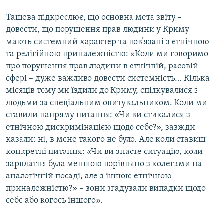
Ташева підкреслює, що основна мета звіту –
довести, що порушення прав людини у Криму
мають системний характер та пов’язані з етнічною
та релігійною приналежністю: «Коли ми говоримо
про порушення прав людини в етнічній, расовій
сфері – дуже важливо довести системність… Кілька
місяців тому ми їздили до Криму, спілкувалися з
людьми за спеціальним опитувальником. Коли ми
ставили напряму питання: «Чи ви стикалися з
етнічною дискримінацією щодо себе?», завжди
казали: ні, в мене такого не було. Але коли ставиш
конкретні питання: «Чи ви знаєте ситуацію, коли
зарплатня була меншою порівняно з колегами на
аналогічній посаді, але з іншою етнічною
приналежністю?» – вони згадували випадки щодо
себе або когось іншого».