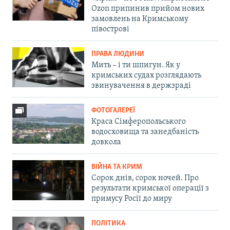
Ozon припинив прийом нових
замовлень на Кримському
півострові
ПРАВА ЛЮДИНИ
Мить – і ти шпигун. Як у
кримських судах розглядають
звинувачення в держзраді
ФОТОГАЛЕРЕЇ
Краса Сімферопольського
водосховища та занедбаність
довкола
ВІЙНА ТА КРИМ
Сорок днів, сорок ночей. Про
результати кримської операції з
примусу Росії до миру
ПОЛІТИКА