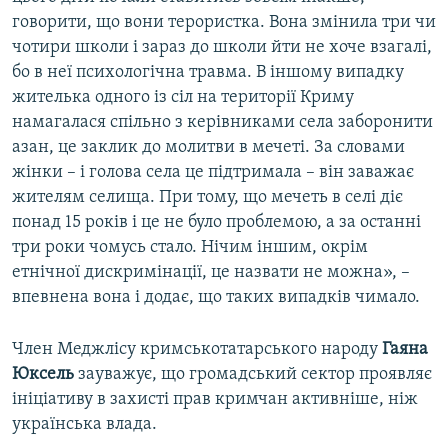
говорити, що вони терористка. Вона змінила три чи
чотири школи і зараз до школи йти не хоче взагалі,
бо в неї психологічна травма. В іншому випадку
жителька одного із сіл на території Криму
намагалася спільно з керівниками села заборонити
азан, це заклик до молитви в мечеті. За словами
жінки – і голова села це підтримала – він заважає
жителям селища. При тому, що мечеть в селі діє
понад 15 років і це не було проблемою, а за останні
три роки чомусь стало. Нічим іншим, окрім
етнічної дискримінації, це назвати не можна», –
впевнена вона і додає, що таких випадків чимало.
Член Меджлісу кримськотатарського народу
Гаяна
Юксель
зауважує, що громадський сектор проявляє
ініціативу в захисті прав кримчан активніше, ніж
українська влада.