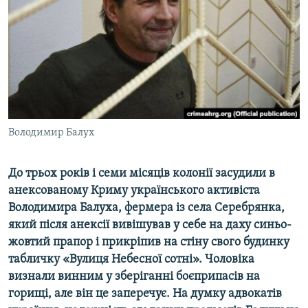
ВІДЕОУРОКИ «ELIFBE»
Русский
СВІДЧЕННЯ ОКУПАЦІЇ
Qırımtatar
УКРАЇНСЬКА ПРОБЛЕМА КРИМУ
ДОЛУЧАЙСЯ!
ІНФОГРАФІКА
Володимир Балух
Усі сайти RFE/RL
До трьох років і семи місяців колонії засудили в
анексованому Криму українського активіста
Володимира Балуха, фермера із села Серебрянка,
який після анексії вивішував у себе на даху синьо-
жовтий прапор і прикріпив на стіну свого будинку
табличку «Вулиця Небесної сотні». Чоловіка
визнали винним у зберіганні боєприпасів на
горищі, але він це заперечує. На думку адвокатів