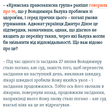
– «Кримська правозахисна група» раніше
говорила
про те
, що у Володимира Балуха проблеми зі
здоров’ям, і серед причин цього – погані умови
утримання. Адвокат українця Дмитро Дінзе це
підтвердив, зазначивши, однак, що діагноз не
входить до переліку таких, через які Балуха могли
би звільнити від відповідальності. Що вам відомо
про це?
– Під час одного із засідань 27 липня Володимиру
стало погано, але суд, замість того, щоб перенести
засідання на наступний день, викликав швидку,
лікарі швидкої зробили йому якийсь укол – і
засідання продовжилось. Тобто ось його звозили в
лікарню, повернули назад, продовжили засідання,
наприкінці якого йому знову стало погано – але суд
взагалі ніяк на це не відреагував.