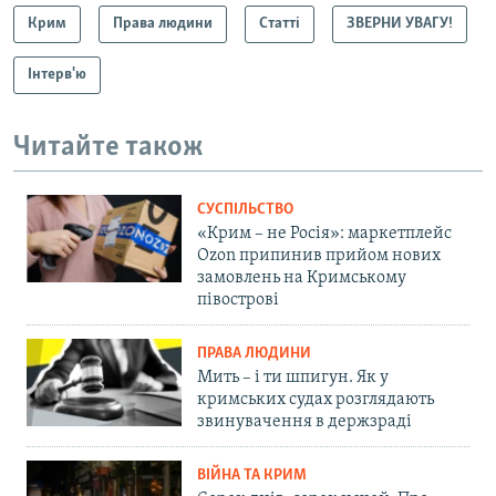
Крим
Права людини
Статті
ЗВЕРНИ УВАГУ!
Інтерв'ю
Читайте також
СУСПІЛЬСТВО
«Крим – не Росія»: маркетплейс
Ozon припинив прийом нових
замовлень на Кримському
півострові
ПРАВА ЛЮДИНИ
Мить – і ти шпигун. Як у
кримських судах розглядають
звинувачення в держзраді
ВІЙНА ТА КРИМ