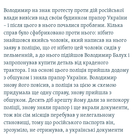
Володимир на знак протесту проти дій російської
влади вивісив над своїм будинком прапор України
– і після цього в нього почалися проблеми. Кілька
справ було сфабриковано проти нього: нібито
знайшовся якийсь чоловік, який написав на нього
заяву в поліцію, що от нібито цей чоловік сидів у
пельменній, а до нього підійшов Володимир Балух і
запропонував купити деталь від краденого
трактора. І на основі цього поліція прийшла додому
з обшуком і зняла прапор України. Володимир
знову його повісив, а поліція за цією ж схемою
придумала ще одну справу, знову прийшла з
обшуком. Десять діб арешту йому дали за непокору
поліції, знову зняли прапор і ще вкрали документи,
тож він сім місяців перебував у нелегальному
становищі, тому що російського паспорта він,
зрозуміло, не отримував, а українські документи