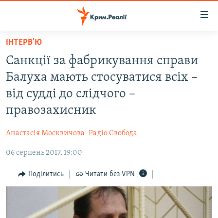
Доступність
посилання
Перейти
ІНТЕРВ'Ю
до
НОВИНИ
Санкції за фабрикування справи
основного
ВОДА.КРИМ
матеріалу
Балуха мають стосуватися всіх –
ВІДЕО ТА ФОТО
Перейти
від судді до слідчого –
до
ПОЛІТИКА
правозахисник
основної
БЛОГИ
навігації
Анастасія Москвичова
Радіо Свобода
Перейти
ПОГЛЯД
до
06 серпень 2017, 19:00
ІНТЕРВ'Ю
пошуку
ВСЕ ЗА ДЕНЬ
Поділитись
Читати без VPN
СПЕЦПРОЕКТИ
ЯК ОБІЙТИ БЛОКУВАННЯ
ДЕПОРТАЦІЯ