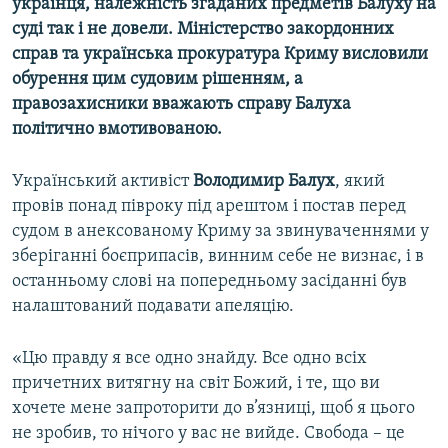
українця, належність згаданих предметів Балуху на
суді так і не довели. Міністерство закордонних
справ та українська прокуратура Криму висловили
обурення цим судовим рішенням, а
правозахисники вважають справу Балуха
політично вмотивованою.
Український активіст
Володимир Балух
, який
провів понад півроку під арештом і постав перед
судом в анексованому Криму за звинуваченнями у
зберіганні боєприпасів, винним себе не визнає, і в
останньому слові на попередньому засіданні був
налаштований подавати апеляцію.
«Цю правду я все одно знайду. Все одно всіх
причетних витягну на світ Божий, і те, що ви
хочете мене запроторити до в’язниці, щоб я цього
не зробив, то нічого у вас не вийде. Свобода – це