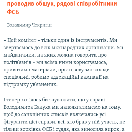
проводив обшук, рядові співробітники
ФСБ
Володимир Чекригін
– Цей комітет – тільки один із інструментів. Ми
звертаємось до всіх міжнародних організацій. Усі
майданчики, на яких можна говорити про
політв’язнів – ми всіма ними користуємось,
привозимо матеріали, організовуємо заходи
спеціальні, робимо адвокаційні кампанії на
підтримку ув’язнених.
І тепер хотілось би зауважити, що у справі
Володимира Балуха ми наполягатимемо на тому,
щоб до санкційних списків включались усі
фігуранти цієї справи, всі, хто брав у ній участь, не
тільки верхівка ФСБ і суддя, яка виносила вирок, а