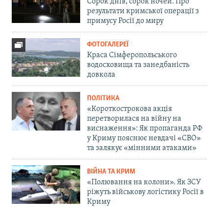
Сорок днів, сорок ночей. Про
результати кримської операції з
примусу Росії до миру
ФОТОГАЛЕРЕЇ
Краса Сімферопольського
водосховища та занедбаність
довкола
ПОЛІТИКА
«Короткострокова акція
перетворилася на війну на
виснаження»: Як пропаганда РФ
у Криму пояснює невдачі «СВО»
та залякує «мінними атаками»
ВІЙНА ТА КРИМ
«Полювання на колони». Як ЗСУ
ріжуть військову логістику Росії в
Криму