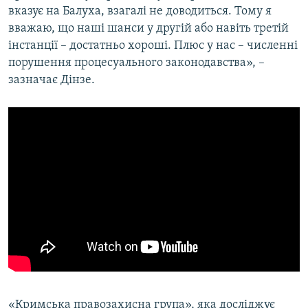
вказує на Балуха, взагалі не доводиться. Тому я
вважаю, що наші шанси у другій або навіть третій
інстанції – достатньо хороші. Плюс у нас – численні
порушення процесуального законодавства», –
зазначає Дінзе.
«Кримська правозахисна група», яка досліджує