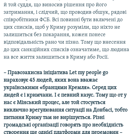
й той суддя, що виносив рішення про його
затримання, і слідчий, що проводив обшук, рядові
співробітники ФСБ. Всі повинні бути включені до
цих списків, щоб у Криму розуміли, що ніхто не
залишиться без покарання, кожен понесе
відповідальність рано чи пізно. Тому що внесення
до цих санкційних списків означатиме, що людина
на все життя залишиться в Криму або Росії.
– Правозахисна ініціатива Let my people go
нараховує 45 людей, яких вона вважає
українськими «бранцями Кремля». Серед цих
людей є і кримчани. І є певний казус. Тому що от у
нас є Мінський процес, але той стосується
виключно врегулювання ситуації на Донбасі, тобто
питання Криму там не вирішується. Різні
громадські організації говорять про необхідність
створення ще однієї платформи для перемовин –