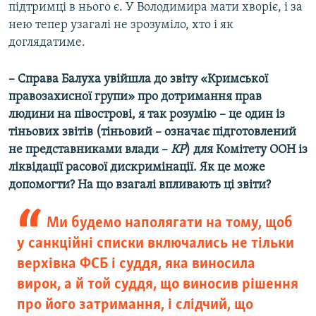
підтримці в нього є. У Володимира мати хворіє, і за
нею тепер узагалі не зрозуміло, хто і як
доглядатиме.
– Справа Балуха увійшла до звіту «Кримської
правозахисної групи» про дотримання прав
людини на півострові, я так розумію – це один із
тіньових звітів (тіньовий – означає підготовлений
не представниками влади –
КР
) для Комітету ООН із
ліквідації расової дискримінації. Як це може
допомогти? На що взагалі впливають ці звіти?
Ми будемо наполягати на тому, щоб
у санкційні списки включались не тільки
верхівка ФСБ і суддя, яка виносила
вирок, а й той суддя, що виносив рішення
про його затримання, і слідчий, що