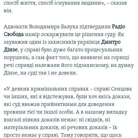
спосіб життя, спосіб існування людини», – сказав
він.
Адвокати Володимира Балуха підтвердили
Радіо
Свобода
намір оскаржувати це рішення суду. Як
зауважив один із захисників українця
Дмитро
Дінзе
, у справі було дуже багато процесуальних
порушень, а сам факт того, що виявлені на горищі
речі справді належали його підзахисному, на думку
Дінзе, на суді так і не довели.
«У деяких кримінальних справах – справі Сенцова
чи інших, які я відстежував, були хоч якісь докази,
які суд вважав прийнятними для доведення
провини тієї чи іншої особи. А в нашому випадку
взагалі ніяких доказів немає: ні свідків, ні
матеріальних доказів, ні речових доказів – їх
просто немає у справі. Тому говорити, що щось