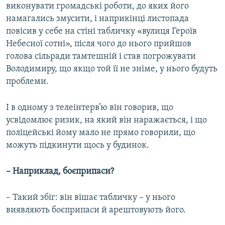
виконувати громадські роботи, до яких його
намагались змусити, і наприкінці листопада
повісив у себе на стіні табличку «вулиця Героїв
Небесної сотні», після чого до нього прийшов
голова сільради тамтешній і став погрожувати
Володимиру, що якщо той її не зніме, у нього будуть
проблеми.
І в одному з телеінтерв’ю він говорив, що
усвідомлює ризик, на який він наражається, і що
поліцейські йому мало не прямо говорили, що
можуть підкинути щось у будинок.
– Наприклад, боєприпаси?
– Такий збіг: він вішає табличку – у нього
виявляють боєприпаси й арештовують його.