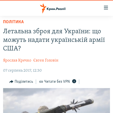
Доступність
посилання
Перейти
ПОЛІТИКА
до
НОВИНИ
Летальна зброя для України: що
основного
ВОДА.КРИМ
матеріалу
можуть надати українській армії
ВІДЕО ТА ФОТО
Перейти
США?
до
ПОЛІТИКА
основної
Ярослав Кречко
Євген Головін
БЛОГИ
навігації
Перейти
07 серпень 2017, 12:30
ПОГЛЯД
до
ІНТЕРВ'Ю
Поділитись
Читати без VPN
пошуку
ВСЕ ЗА ДЕНЬ
СПЕЦПРОЕКТИ
ЯК ОБІЙТИ БЛОКУВАННЯ
ДЕПОРТАЦІЯ