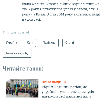
Івана Франка. У телевізійній журналістиці – з
2007 року. Спочатку працював у Львові, з 2011
року – у Києві. З літа 2014 року висвітлюю події
на Донбасі.
This item is part of
Україна
Світ
Політика
Статті
Головне за добу
Читайте також
ПРАВА ЛЮДИНИ
«Крим – єдиний регіон, де
українці – меншість»: дискусія
навколо нової пам'ятної дати