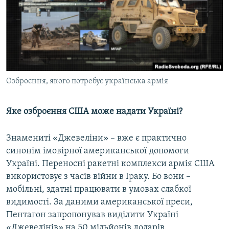
Озброєння, якого потребує українська армія
Яке озброєння США може надати Україні?
Знамениті «Джевеліни» – вже є практично
синонім імовірної американської допомоги
Україні. Переносні ракетні комплекси армія США
використовує з часів війни в Іраку. Бо вони –
мобільні, здатні працювати в умовах слабкої
видимості. За даними американської преси,
Пентагон запропонував виділити Україні
«Джевелінів» на 50 мільйонів доларів.