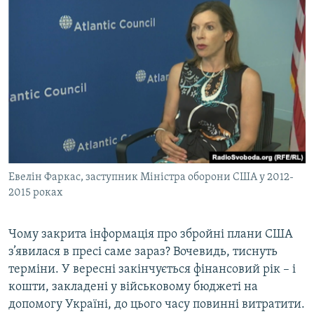
Евелін Фаркас, заступник Міністра оборони США у 2012-
2015 роках
Чому закрита інформація про збройні плани США
з’явилася в пресі саме зараз? Вочевидь, тиснуть
терміни. У вересні закінчується фінансовий рік – і
кошти, закладені у військовому бюджеті на
допомогу Україні, до цього часу повинні витратити.