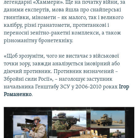
легендарні «Хаммери». Ще на початку війни, за
даними експертів, мова йшла про снайперські
гвинтівки, міномети – як малого, так і великого
калібру, різні гранатомети, протитанкові і
переносні зенітно-ракетні комплекси, а також
різноманітну бронетехніку.
«Щоб зрозуміти, чого не вистачає з військової
точки зору, завжди аналізується імовірний або
діючий противник. Противник визначений –
Збройні сили Росії», – наголошує заступник
начальника Генштабу ЗСУ у 2006-2010 роках
Ігор
Романенко
.