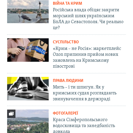
ВІЙНА ТА КРИМ
Російська влада обіцяє закрити
морський шлях українським
БпЛА до Севастополя. Чи реально
це?
СУСПІЛЬСТВО
«Крим – не Росія»: маркетплейс
Ozon припинив прийом нових
замовлень на Кримському
півострові
ПРАВА ЛЮДИНИ
Мить – і ти шпигун. Як у
кримських судах розглядають
звинувачення в держзраді
ФОТОГАЛЕРЕЇ
Краса Сімферопольського
водосховища та занедбаність
довкола