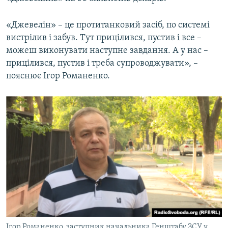
«Джевелін» – це протитанковий засіб, по системі
вистрілив і забув. Тут прицілився, пустив і все –
можеш виконувати наступне завдання. А у нас –
прицілився, пустив і треба супроводжувати», –
пояснює Ігор Романенко.
Ігор Романенко, заступник начальника Генштабу ЗСУ у