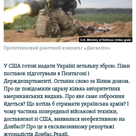
ВІДЕОУРОКИ «ELIFBE»
Русский
СВІДЧЕННЯ ОКУПАЦІЇ
Qırımtatar
УКРАЇНСЬКА ПРОБЛЕМА КРИМУ
ДОЛУЧАЙСЯ!
ІНФОГРАФІКА
Протитанковий ракетний комплекс «Джевелін»
У США готові надати Україні летальну зброю. План
Усі сайти RFE/RL
поставок підготували в Пентагоні і
Держдепартаменті. Останнє слово за Білим домом.
Про це повідомили одразу кілька авторитетних
американських видань. Про яке саме озброєння
йдеться? Що хотіла б отримати українська армія? І
чому частина попередньої військової техніки,
доставленої зі США, виявилася неефективною на
Донбасі? Про це в ексклюзивному репортажі
журналістів
Донбас.Реалії
.