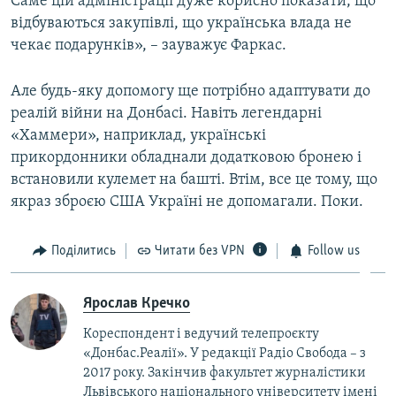
Саме цій адміністрації дуже корисно показати, що
відбуваються закупівлі, що українська влада не
чекає подарунків», – зауважує Фаркас.
Але будь-яку допомогу ще потрібно адаптувати до
реалій війни на Донбасі. Навіть легендарні
«Хаммери», наприклад, українські
прикордонники обладнали додатковою бронею і
встановили кулемет на башті. Втім, все це тому, що
якраз зброєю США Україні не допомагали. Поки.
Поділитись
Читати без VPN
Follow us
Ярослав Кречко
Кореспондент і ведучий телепроєкту
«Донбас.Реалії». У редакції Радіо Свобода – з
2017 року. Закінчив факультет журналістики
Львівського національного університету імені