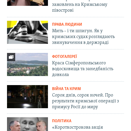
замовлень на Кримському
півострові
ПРАВА ЛЮДИНИ
Мить – і ти шпигун. Як у
кримських судах розглядають
звинувачення в держзраді
ФОТОГАЛЕРЕЇ
Краса Сімферопольського
водосховища та занедбаність
довкола
ВІЙНА ТА КРИМ
Сорок днів, сорок ночей. Про
результати кримської операції з
примусу Росії до миру
ПОЛІТИКА
«Короткострокова акція