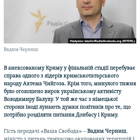
ВІДЕОУРОКИ «ELIFBE»
Русский
СВІДЧЕННЯ ОКУПАЦІЇ
Qırımtatar
УКРАЇНСЬКА ПРОБЛЕМА КРИМУ
ДОЛУЧАЙСЯ!
ІНФОГРАФІКА
Вадим Черниш
В анексованому Криму у фінальній стадії перебуває
Усі сайти RFE/RL
справа одного з лідерів кримськотатарського
народу Ахтема Чийгоза. Крім того, минулого тижня
було оголошено вирок українському активісту
Володимиру Балуху. У той же час з німецької
сторони іноді лунають думки політиків про те, що
потрібно розділяти питання Донбасу і Криму.
Гість передачі «Ваша Свобода» ‒​
Вадим Черниш
,
міністр з питань тимчасово окупованих територій і