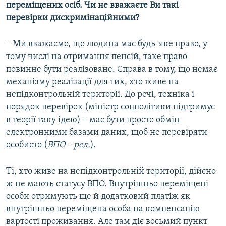
переміщених осіб. Чи не вважаєте Ви такі
перевірки дискримінаційними?
– Ми вважаємо, що людина має будь-яке право, у
тому числі на отримання пенсій, таке право
повинне бути реалізоване. Справа в тому, що немає
механізму реалізації для тих, хто живе на
непідконтрольній території. До речі, техніка і
порядок перевірок (міністр соцполітики підтримує
в теорії таку ідею) – має бути просто обмін
електронними базами даних, щоб не перевіряти
особисто (
ВПО – ред.
).
Ті, хто живе на непідконтрольній території, дійсно
ж не мають статусу ВПО. Внутрішньо переміщені
особи отримують ще й додатковий платіж як
внутрішньо переміщена особа на компенсацію
вартості проживання. Але там діє восьмий пункт