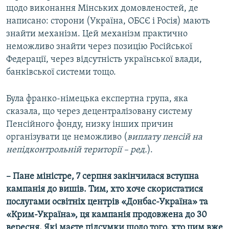
щодо виконання Мінських домовленостей, де
написано: сторони (Україна, ОБСЄ і Росія) мають
знайти механізм. Цей механізм практично
неможливо знайти через позицію Російської
Федерації, через відсутність української влади,
банківської системи тощо.
Була франко-німецька експертна група, яка
сказала, що через децентралізовану систему
Пенсійного фонду, низку інших причин
організувати це неможливо (
виплату пенсій на
непідконтрольній території – ред.
).
– Пане міністре, 7 серпня закінчилася вступна
кампанія до вишів. Тим, хто хоче скористатися
послугами освітніх центрів «Донбас-Україна» та
«Крим-Україна», ця кампанія продовжена до 30
вересня. Які маєте підсумки щодо того, хто цим вже