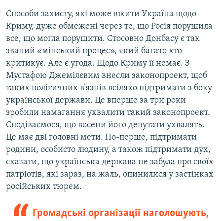
Способи захисту, які може вжити Україна щодо
Криму, дуже обмежені через те, що Росія порушила
все, що могла порушити. Стосовно Донбасу є так
званий «мінський процес», який багато хто
критикує. Але є угода. Щодо Криму її немає. З
Мустафою Джемілєвим внесли законопроект, щоб
таких політичних в’язнів всіляко підтримати з боку
української держави. Це вперше за три роки
зробили намагання ухвалити такий законопроект.
Сподіваємося, що восени його депутати ухвалять.
Це має дві головні мети. По-перше, підтримати
родини, особисто людину, а також підтримати дух,
сказати, що українська держава не забула про своїх
патріотів, які зараз, на жаль, опинилися у застінках
російських тюрем.
Громадські організації наголошують,