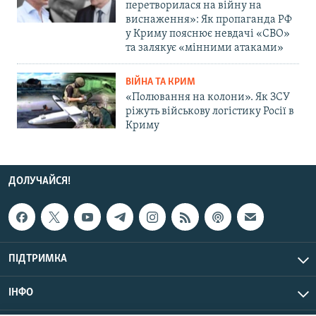
перетворилася на війну на
виснаження»: Як пропаганда РФ
у Криму пояснює невдачі «СВО»
та залякує «мінними атаками»
ВІЙНА ТА КРИМ
«Полювання на колони». Як ЗСУ
ріжуть військову логістику Росії в
Криму
ДОЛУЧАЙСЯ!
ПІДТРИМКА
ІНФО