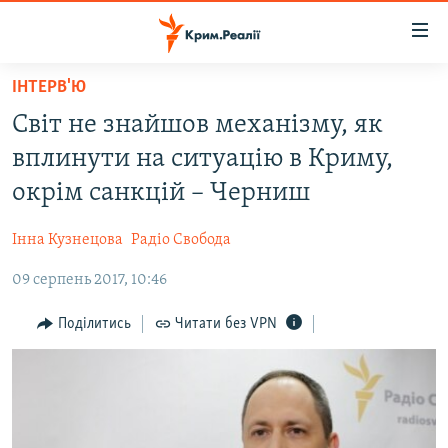
Доступність
посилання
Перейти
ІНТЕРВ'Ю
до
НОВИНИ
Світ не знайшов механізму, як
основного
ВОДА.КРИМ
матеріалу
вплинути на ситуацію в Криму,
ВІДЕО ТА ФОТО
Перейти
окрім санкцій – Черниш
до
ПОЛІТИКА
основної
Інна Кузнецова
Радіо Свобода
БЛОГИ
навігації
Перейти
09 серпень 2017, 10:46
ПОГЛЯД
до
ІНТЕРВ'Ю
Поділитись
Читати без VPN
пошуку
ВСЕ ЗА ДЕНЬ
СПЕЦПРОЕКТИ
ЯК ОБІЙТИ БЛОКУВАННЯ
ДЕПОРТАЦІЯ