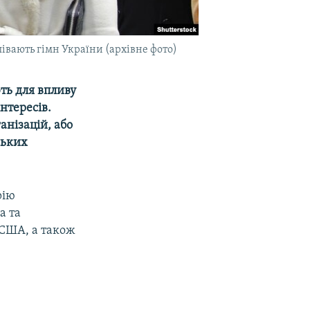
півають гімн України (архівне фото)
ть для впливу
нтересів.
нізацій, або
ських
рію
а та
 США, а також
.