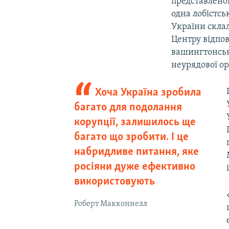
представлено
одна лобістсь
України склал
Центру відпо
вашингтонськ
неурядової ор
Хоча Україна зробила
багато для подолання
корупції, залишилось ще
багато що зробити. І це
набридливе питання, яке
росіяни дуже ефективно
використовують
Роберт Макконнелл