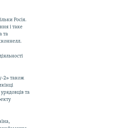
ільки Росія.
ння і таке
а та
кконнелл.
діяльності
у-2» також
икінці
 урядовців та
оекту
аїна,