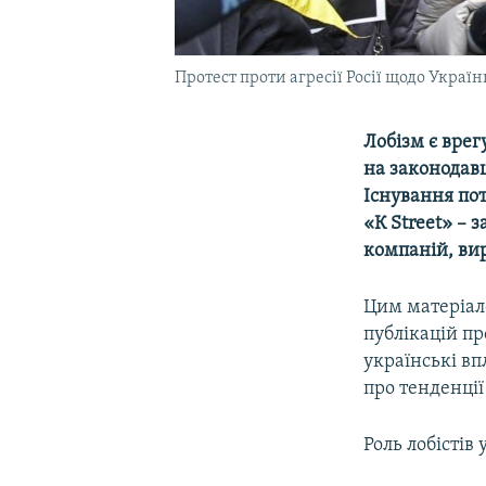
Протест проти агресії Росії щодо Украї
Лобізм є вре
на законодавц
Існування по
«К Street» – 
компаній, вир
Цим матеріал
публікацій пр
українські в
про тенденції
Роль лобістів