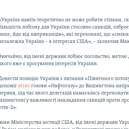
«Україна навіть теоретично не може робити стільки, ск
Більшість лобізму для України стосовно санкцій, озброє
інше, йде від американців», які переконані, що «сильн
незалежна Україна – в інтересах США», – зазначив Ма
Звичайно, від імені держави лобіює посольство, метою 
якого вже є просування інтересів України.
Донести позицію України з питання «Північного поток
допоміг
візит
голови «Нафтогазу» до Вашингтона напр
червня, під час якого делегація намагалась переконати
Вашингтоні у важливості накладання санкцій проти пр
тік-2».
ими Міністерства юстиції США, від імені держави Укр