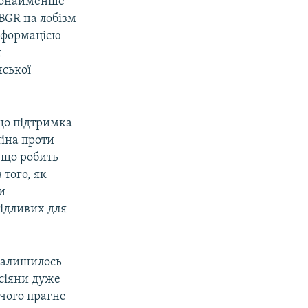
 щонайменше
 BGR на лобізм
інформацією
я
нської
що підтримка
тіна проти
, що робить
 того, як
и
ідливих для
 залишилось
осіяни дуже
 чого прагне