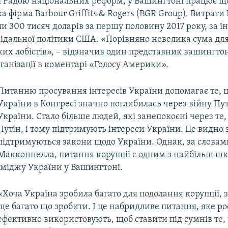
ї Радою національних реформ, у Вашингтоні працює
ка фірма Barbour Griffits & Rogers (BGR Group). Витрати
и 300 тисяч доларів за першу половину 2017 року, за 
відальної політики США. «Порівняно невелика сума дл
их лобістів», – відзначив один представник вашингто
ганізації в коментарі «Голосу Америки».
Питанню просування інтересів України допомагає те, 
України в Конгресі значно поглибилась через війну Пу
України. Стало більше людей, які занепокоєні через те
Путін, і тому підтримують інтереси України. Це видно з
підтримуються закони щодо України. Однак, за словам
Макконнелла, питання корупції є одним з найбільш шк
іміджу України у Вашингтоні.
«Хоча Україна зробила багато для подолання корупції,
ще багато що зробити. І це набридливе питання, яке р
ефективно використовують, щоб ставити під сумнів те,