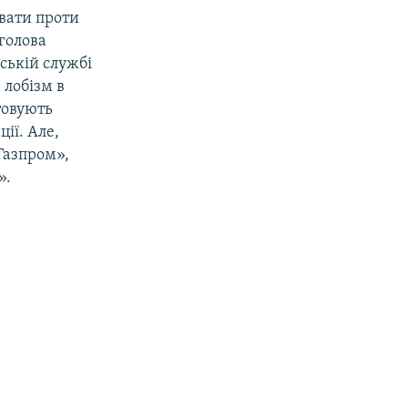
ювати проти
голова
нській службі
 лобізм в
стовують
ії. Але,
«Газпром»,
».