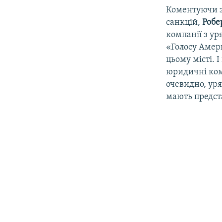
Коментуючи зн
санкцій,
Робе
компанії з ур
«Голосу Амери
цьому місті. 
юридичні комп
очевидно, уря
мають предста