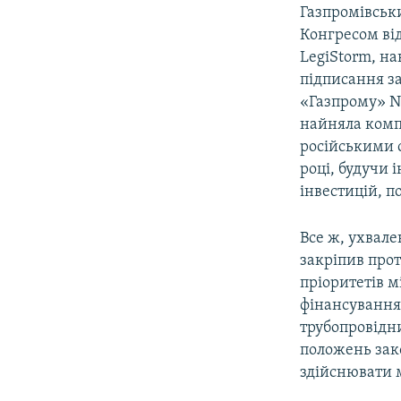
Газпромівськ
Конгресом ві
LegiStorm, н
підписання з
«Газпрому» No
найняла компа
російськими с
році, будучи
інвестицій, п
Все ж, ухвал
закріпив прот
пріоритетів 
фінансування 
трубопровідни
положень зако
здійснювати 