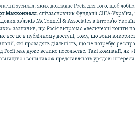
ачні зусилля, яких докладає Росія для того, щоб лобі
рт Макконнелл
, співзасновник Фундації США-Україна, 
ядових зв’язків McConnell & Associates в інтерв’ю Украї
ки» зазначив, що Росія витрачає «величезні кошти на
І не все це в публічному доступі, тому, що вони викори
анії, які провадять діяльність, що не потребує реєстрац
д Росії має дуже велике посольство. Такі компанії, як 
вництво і вони також представляють урядові інтереси