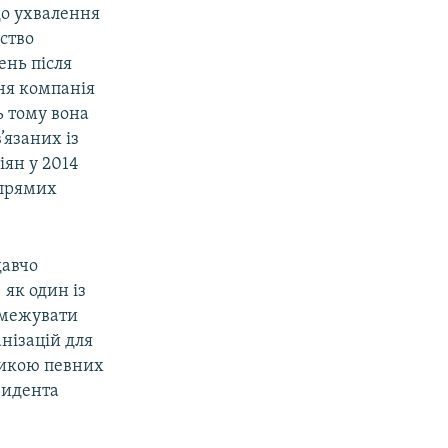
до ухвалення
ство
ень після
ня компанія
ь тому вона
’язаних із
іян у 2014
 прямих
давчо
 як один із
бмежувати
нізацій для
итикою певних
зидента