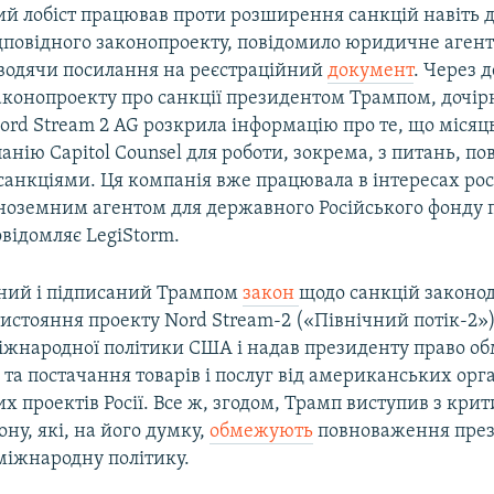
ий лобіст працював проти розширення санкцій навіть 
дповідного законопроекту, повідомило юридичне агент
аводячи посилання на реєстраційний
документ
. Через д
аконопроекту про санкції президентом Трампом, дочір
rd Stream 2 AG розкрила інформацію про те, що місяц
нію Capitol Counsel для роботи, зокрема, з питань, пов
анкціями. Ця компанія вже працювала в інтересах рос
 іноземним агентом для державного Російського фонду
овідомляє LegiStorm.
ений і підписаний Трампом
закон
щодо санкцій законо
истояння проекту Nord Stream-2 («Північний потік-2»)
міжнародної політики США і надав президенту право о
та постачання товарів і послуг від американських орга
х проектів Росії. Все ж, згодом, Трамп виступив з кр
ну, які, на його думку,
обмежують
повноваження пре
міжнародну політику.