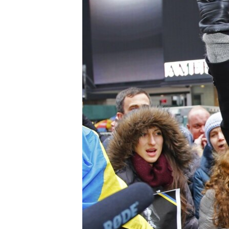
ВІДЕОУРОКИ «ELIFBE»
СВІДЧЕННЯ ОКУПАЦІЇ
УКРАЇНСЬКА ПРОБЛЕМА КРИМУ
ІНФОГРАФІКА