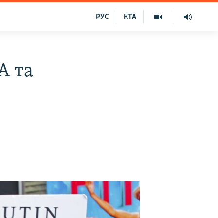
РУС
КТА
А та