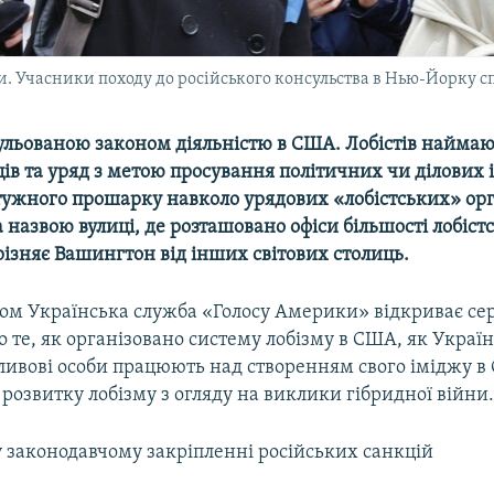
ни. Учасники походу до російського консульства в Нью-Йорку с
гульованою законом діяльністю в США. Лобістів наймаю
ів та уряд з метою просування політичних чи ділових і
тужного прошарку навколо урядових «лобістських» орга
за назвою вулиці, де розташовано офіси більшості лобіст
ізняє Вашингтон від інших світових столиць.
ом Українська служба «Голосу Америки» відкриває се
о те, як організовано систему лобізму в США, як Україн
пливові особи працюють над створенням свого іміджу в
 розвитку лобізму з огляду на виклики гібридної війни
 у законодавчому закріпленні російських санкцій