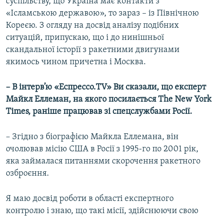
суспільству, що Україна має контакти з
«Ісламською державою», то зараз – із Північною
Кореєю. З огляду на досвід аналізу подібних
ситуацій, припускаю, що і до нинішньої
скандальної історії з ракетними двигунами
якимось чином причетна і Москва.
– В інтерв’ю «Еспрессо.TV» Ви сказали, що експерт
Майкл Еллеман, на якого посилається The New York
Times, раніше працював зі спецслужбами Росії.
– Згідно з біографією Майкла Еллемана, він
очолював місію США в Росії з 1995-го по 2001 рік,
яка займалася питаннями скорочення ракетного
озброєння.
Я маю досвід роботи в області експертного
контролю і знаю, що такі місії, здійснюючи свою