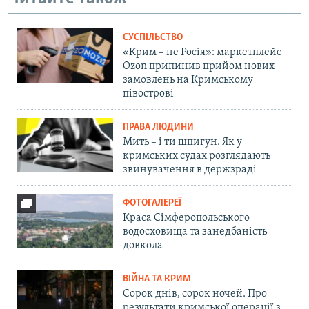
СУСПІЛЬСТВО
«Крим – не Росія»: маркетплейс
Ozon припинив прийом нових
замовлень на Кримському
півострові
ПРАВА ЛЮДИНИ
Мить – і ти шпигун. Як у
кримських судах розглядають
звинувачення в держзраді
ФОТОГАЛЕРЕЇ
Краса Сімферопольського
водосховища та занедбаність
довкола
ВІЙНА ТА КРИМ
Сорок днів, сорок ночей. Про
результати кримської операції з