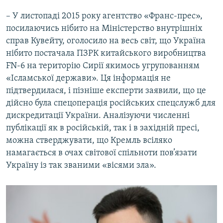
– У листопаді 2015 року агентство «Франс-прес»,
посилаючись нібито на Міністерство внутрішніх
справ Кувейту, оголосило на весь світ, що Україна
нібито постачала ПЗРК китайського виробництва
FN-6 на територію Сирії якимось угрупованням
«Ісламської держави». Ця інформація не
підтвердилася, і пізніше експерти заявили, що це
дійсно була спецоперація російських спецслужб для
дискредитації України. Аналізуючи численні
публікації як в російській, так і в західній пресі,
можна стверджувати, що Кремль всіляко
намагається в очах світової спільноти пов’язати
Україну із так званими «вісями зла».