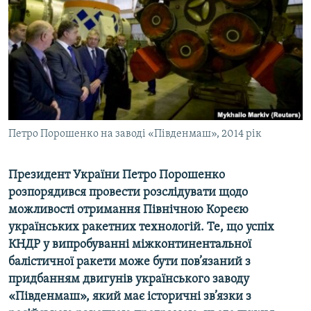
ВІДЕОУРОКИ «ELIFBE»
Русский
СВІДЧЕННЯ ОКУПАЦІЇ
Qırımtatar
УКРАЇНСЬКА ПРОБЛЕМА КРИМУ
ДОЛУЧАЙСЯ!
ІНФОГРАФІКА
Петро Порошенко на заводі «Південмаш», 2014 рік
Усі сайти RFE/RL
Президент України Петро Порошенко
розпорядився провести розслідувати щодо
можливості отримання Північною Кореєю
українських ракетних технологій. Те, що успіх
КНДР у випробуванні міжконтинентальної
балістичної ракети може бути пов’язаний з
придбанням двигунів українського заводу
«Південмаш», який має історичні зв’язки з