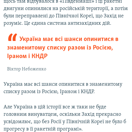
щось там відбувалося в «Південмаші» і ці ракетні
двигуни опинилися на російській території, а потім
були переправлені до Північної Кореї, що Захід не
розуміє. Це єдина система антизахідних дій.
Україна має всі шанси опинитися в
знаменитому списку разом із Росією,
Іраном і КНДР
Віктор Небоженко
Україна має всі шанси опинитися в знаменитому
списку разом із Росією, Іраном і КНДР.
Але Україна в цій історії все ж таки не буде
головним винуватцем, оскільки Захід прекрасно
усвідомлює, що без Росії у Північній Кореї не було б
прогресу в її ракетній програмі».