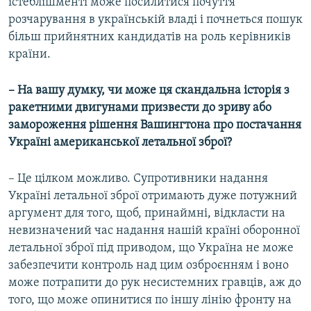
істеблішменті може посилитися почуття
розчарування в українській владі і почнеться пошук
більш прийнятних кандидатів на роль керівників
країни.
– На вашу думку, чи може ця скандальна історія з
ракетними двигунами призвести до зриву або
замороження рішення Вашингтона про постачання
Україні американської летальної зброї?
– Це цілком можливо. Супротивники надання
Україні летальної зброї отримають дуже потужний
аргумент для того, щоб, принаймні, відкласти на
невизначений час надання нашій країні оборонної
летальної зброї під приводом, що Україна не може
забезпечити контроль над цим озброєнням і воно
може потрапити до рук несистемних гравців, аж до
того, що може опинитися по іншу лінію фронту на