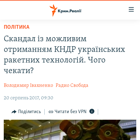
Доступність
посилання
Перейти
ПОЛІТИКА
до
НОВИНИ
Скандал із можливим
основного
ВОДА.КРИМ
матеріалу
отриманням КНДР українських
ВІДЕО ТА ФОТО
Перейти
ракетних технологій. Чого
до
ПОЛІТИКА
чекати?
основної
БЛОГИ
навігації
Володимир Івахненко
Радио Свобода
Перейти
ПОГЛЯД
до
20 серпень 2017, 09:30
ІНТЕРВ'Ю
пошуку
ВСЕ ЗА ДЕНЬ
Поділитись
Читати без VPN
СПЕЦПРОЕКТИ
ЯК ОБІЙТИ БЛОКУВАННЯ
ДЕПОРТАЦІЯ