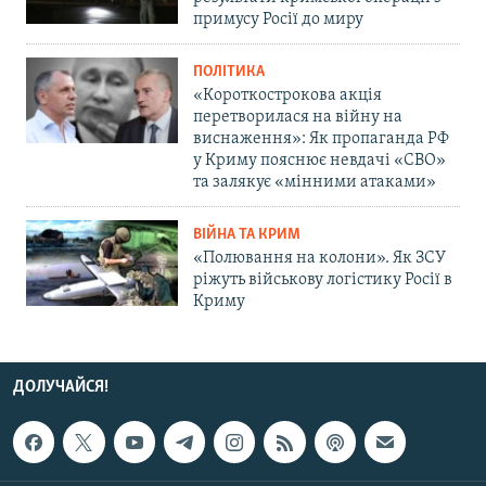
примусу Росії до миру
ПОЛІТИКА
«Короткострокова акція
перетворилася на війну на
виснаження»: Як пропаганда РФ
у Криму пояснює невдачі «СВО»
та залякує «мінними атаками»
ВІЙНА ТА КРИМ
«Полювання на колони». Як ЗСУ
ріжуть військову логістику Росії в
Криму
ДОЛУЧАЙСЯ!