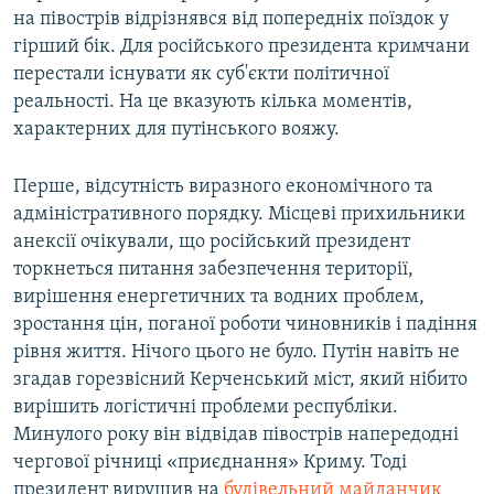
на півострів відрізнявся від попередніх поїздок у
гірший бік. Для російського президента кримчани
перестали існувати як суб'єкти політичної
реальності. На це вказують кілька моментів,
характерних для путінського вояжу.
Перше, відсутність виразного економічного та
адміністративного порядку. Місцеві прихильники
анексії очікували, що російський президент
торкнеться питання забезпечення території,
вирішення енергетичних та водних проблем,
зростання цін, поганої роботи чиновників і падіння
рівня життя. Нічого цього не було. Путін навіть не
згадав горезвісний Керченський міст, який нібито
вирішить логістичні проблеми республіки.
Минулого року він відвідав півострів напередодні
чергової річниці «приєднання» Криму. Тоді
президент вирушив на
будівельний майданчик