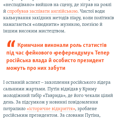
«несподівано» вийшов на сцену, де зіграв на роялі
й
спробував заспівати англійською
. Чистої води
калькування західних методів піару, коли політиків
намагаються «олюднити» музикою, поезією й
іншим високим мистецтвом.
Кримчани виконали роль статистів
під час фейкового «референдуму». Тепер
російська влада й особисто президент
можуть про них забути
І останній аспект ‒ захоплення російського лідера
сальними жартами. Путін відвідав у Криму
молодіжний табір «Таврида», де його чекали цілий
день. За підсумком у новинні повідомлення
потрапило
«історичне відкриття»
, зроблене
російським президентом. За словами Путіна,