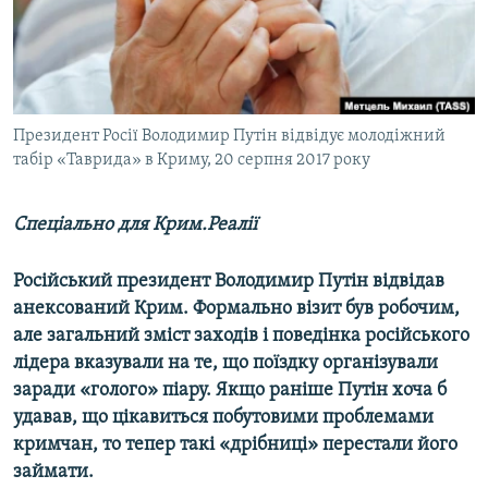
ВІДЕОУРОКИ «ELIFBE»
Русский
СВІДЧЕННЯ ОКУПАЦІЇ
Qırımtatar
УКРАЇНСЬКА ПРОБЛЕМА КРИМУ
ДОЛУЧАЙСЯ!
Президент Росії Володимир Путін відвідує молодіжний
ІНФОГРАФІКА
табір «Таврида» в Криму, 20 серпня 2017 року
Спеціально для Крим.Реалії
Усі сайти RFE/RL
Російський президент Володимир Путін відвідав
анексований Крим. Формально візит був робочим,
але загальний зміст заходів і поведінка російського
лідера вказували на те, що поїздку організували
заради «голого» піару. Якщо раніше Путін хоча б
удавав, що цікавиться побутовими проблемами
кримчан, то тепер такі «дрібниці» перестали його
займати.