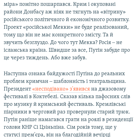
міра» помітно пошарпався. Крим і окуповані
райони Донбасу аж ніяк не тягнуть на «вітрину»
російського політичного й економічного розвитку.
Проект «російської Мекки» не буде реалізований,
тому що він не має конкретного змісту. Та й
звучить безглуздо. До чого тут Мекка? Росія ‒ не
ісламська країна. Швидше за все, Путін забуде про
це через тиждень. Або вже забув.
Наступна ознака байдужості Путіна до реальних
проблем кримчан ‒ шаблонність і театральщина.
Президент
«несподівано» з'явився
на джазовому
фестивалі в Коктебелі. Сказав кілька пафосних слів
про музику й кримський фестиваль. Кремлівські
піарники в черговий раз провернули старий трюк.
Путін раніше намагався грати на роялі в резиденції
голови КНР Сі Цзіньпіна. Сім років тому, ще у
статусі прем'єра, він на благодійній вечірці