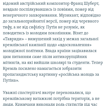
відомий австрійський композитор Франц Шуберт,
невдало поспілкувавшись із повіями, помер від
венеричного захворювання. Музикант, відповідно
до загальноприйнятої версії, помер від черевного
тифу, а не від сифілісу. Путін не розуміє, як
поводитись із молодим поколінням. Візит до
«Тавриди» ‒ вимушений захід у межах загальної
кремлівської кампанії щодо «вдосконалення»
молодіжної політики. Влада країни зацікавилася
цим питанням саме після антикорупційних
мітингів, на які вийшли школярі та студенти. Тепер
Кремль посилено намагається зобразити
пропагандистську картинку «російська молодь за
Путіна».
Уважні спостерігачі вкотре переконалися, що
кремлівському ватажкові потрібна територія, а не
люди. Кримчани виконали роль статистів під час