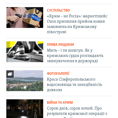
СУСПІЛЬСТВО
«Крим – не Росія»: маркетплейс
Ozon припинив прийом нових
замовлень на Кримському
півострові
ПРАВА ЛЮДИНИ
Мить – і ти шпигун. Як у
кримських судах розглядають
звинувачення в держзраді
ФОТОГАЛЕРЕЇ
Краса Сімферопольського
водосховища та занедбаність
довкола
ВІЙНА ТА КРИМ
Сорок днів, сорок ночей. Про
результати кримської операції з