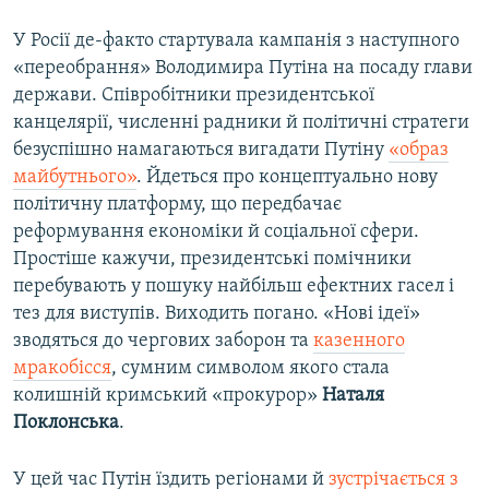
У Росії де-факто стартувала кампанія з наступного
«переобрання» Володимира Путіна на посаду глави
держави. Співробітники президентської
канцелярії, численні радники й політичні стратеги
безуспішно намагаються вигадати Путіну
«образ
майбутнього»
. Йдеться про концептуально нову
політичну платформу, що передбачає
реформування економіки й соціальної сфери.
Простіше кажучи, президентські помічники
перебувають у пошуку найбільш ефектних гасел і
тез для виступів. Виходить погано. «Нові ідеї»
зводяться до чергових заборон та
казенного
мракобісся
, сумним символом якого стала
колишній кримський «прокурор»
Наталя
Поклонська
.
У цей час Путін їздить регіонами й
зустрічається з