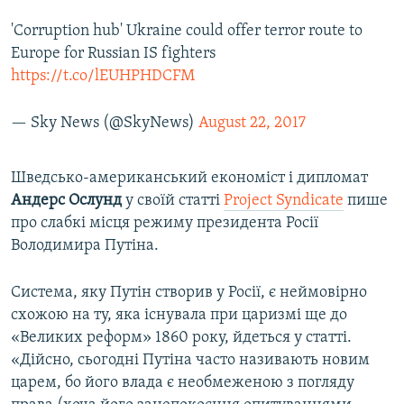
'Corruption hub' Ukraine could offer terror route to
Europe for Russian IS fighters
https://t.co/lEUHPHDCFM
— Sky News (@SkyNews)
August 22, 2017
Шведсько-американський економіст і дипломат
Андерс Ослунд
у своїй статті
Project Syndicate
пише
про слабкі місця режиму президента Росії
Володимира Путіна.
Система, яку Путін створив у Росії, є неймовірно
схожою на ту, яка існувала при царизмі ще до
«Великих реформ» 1860 року, йдеться у статті.
«Дійсно, сьогодні Путіна часто називають новим
царем, бо його влада є необмеженою з погляду