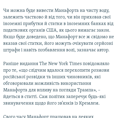
Чи можна буде вивести Манафорта на чисту воду,
залежить частково й від того, чи він приховав свої
іноземні прибутки й статки в іноземних банках від
податкових органів США, як цього вимагає закон.
Якщо буде доведено, що Манафорт все ж свідомо не
вказав свої статки, його можуть очікувати серйозні
штрафи і навіть позбавлення волі, зазначає автор.
Раніше видання The New York Times повідомляло
про те, «що слідчим вдалося перехопити розмови
російської розвідки та інших чиновників, які
обговорювали можливість використання
Манафорта для впливу на погляди Трампа», –
йдеться в статті. Сам політик заперечує будь-які
звинувачення щодо його зв’язків із Кремлем.
Свого часу Манафорт працював на деяких