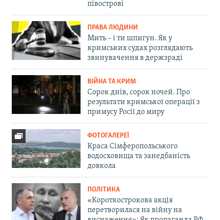
півострові
ПРАВА ЛЮДИНИ
Мить – і ти шпигун. Як у
кримських судах розглядають
звинувачення в держзраді
ВІЙНА ТА КРИМ
Сорок днів, сорок ночей. Про
результати кримської операції з
примусу Росії до миру
ФОТОГАЛЕРЕЇ
Краса Сімферопольського
водосховища та занедбаність
довкола
ПОЛІТИКА
«Короткострокова акція
перетворилася на війну на