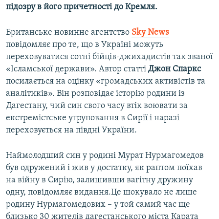
підозру в його причетності до Кремля.
Британське новинне агентство
Sky News
повідомляє про те, що в Україні можуть
переховуватися сотні бійців-джихадистів так званої
«Ісламської держави». Автор статті
Джон Спаркс
посилається на оцінку «громадських активістів та
аналітиків». Він розповідає історію родини із
Дагестану, чий син свого часу втік воювати за
екстремістське угруповання в Сирії і наразі
переховується на півдні України.
Наймолодший син у родині Мурат Нурмагомедов
був одружений і жив у достатку, як раптом поїхав
на війну в Сирію, залишивши вагітну дружину
одну, повідомляє видання.Це шокувало не лише
родину Нурмагомедових – у той самий час ще
близько 30 жителів дагестанського міста Карата