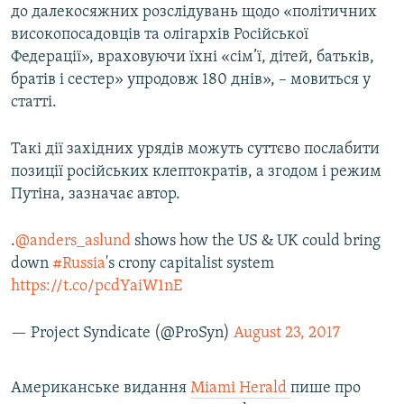
до далекосяжних розслідувань щодо «політичних
високопосадовців та олігархів Російської
Федерації», враховуючи їхні «сім’ї, дітей, батьків,
братів і сестер» упродовж 180 днів», – мовиться у
статті.
Такі дії західних урядів можуть суттєво послабити
позиції російських клептократів, а згодом і режим
Путіна, зазначає автор.
.
@anders_aslund
shows how the US & UK could bring
down
#Russia
's crony capitalist system
https://t.co/pcdYaiW1nE
— Project Syndicate (@ProSyn)
August 23, 2017
Американське видання
Miami Herald
пише про