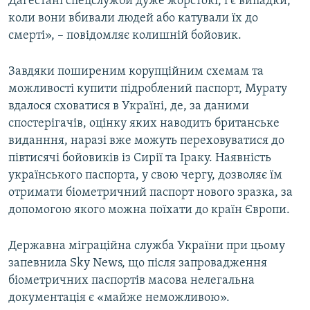
Дагестані спецслужби дуже жорстокі, і є випадки,
коли вони вбивали людей або катували їх до
смерті», – повідомляє колишній бойовик.
Завдяки поширеним корупційним схемам та
можливості купити підроблений паспорт, Мурату
вдалося сховатися в Україні, де, за даними
спостерігачів, оцінку яких наводить британське
виданння, наразі вже можуть переховуватися до
півтисячі бойовиків із Сирії та Іраку. Наявність
українського паспорта, у свою чергу, дозволяє їм
отримати біометричний паспорт нового зразка, за
допомогою якого можна поїхати до країн Європи.
Державна міграційна служба України при цьому
запевнила Sky News, що після запровадження
біометричних паспортів масова нелегальна
документація є «майже неможливою».