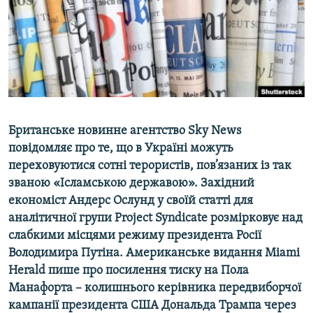
ВІДЕОУРОКИ «ELIFBE»
Русский
СВІДЧЕННЯ ОКУПАЦІЇ
Qırımtatar
УКРАЇНСЬКА ПРОБЛЕМА КРИМУ
ДОЛУЧАЙСЯ!
ІНФОГРАФІКА
Британське новинне агентство Sky News
повідомляє про те, що в Україні можуть
Усі сайти RFE/RL
переховуютися сотні терористів, пов’язаних із так
званою «Ісламською державою». Західний
економіст Андерс Ослунд у своїй статті для
аналітичної групи Project Syndicate розмірковує над
слабкими місцями режиму президента Росії
Володимира Путіна. Американське видання Miami
Herald пише про посилення тиску на Пола
Манафорта – колишнього керівника передвиборчої
кампанії президента США Дональда Трампа через