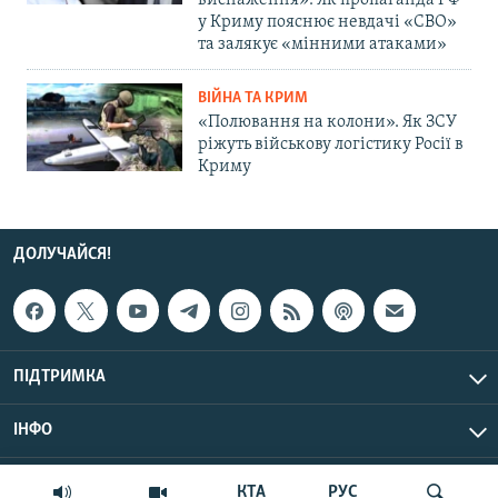
виснаження»: Як пропаганда РФ
у Криму пояснює невдачі «СВО»
та залякує «мінними атаками»
ВІЙНА ТА КРИМ
«Полювання на колони». Як ЗСУ
ріжуть військову логістику Росії в
Криму
ДОЛУЧАЙСЯ!
ПІДТРИМКА
ІНФО
© Крим.Реалії, 2026 | Усі права застережено.
КТА
РУС