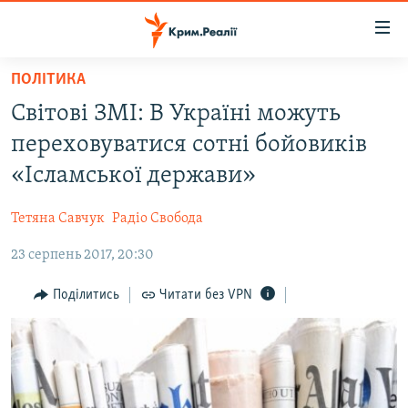
Доступність
посилання
Перейти
ПОЛІТИКА
до
НОВИНИ
Світові ЗМІ: В Україні можуть
основного
ВОДА.КРИМ
матеріалу
переховуватися сотні бойовиків
ВІДЕО ТА ФОТО
Перейти
«Ісламської держави»
до
ПОЛІТИКА
основної
Тетяна Савчук
Радіо Свобода
БЛОГИ
навігації
Перейти
23 серпень 2017, 20:30
ПОГЛЯД
до
ІНТЕРВ'Ю
Поділитись
Читати без VPN
пошуку
ВСЕ ЗА ДЕНЬ
СПЕЦПРОЕКТИ
ЯК ОБІЙТИ БЛОКУВАННЯ
ДЕПОРТАЦІЯ