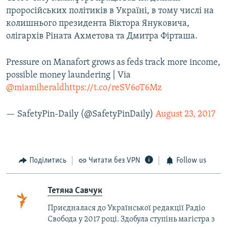
проросійських політиків в Україні, в тому числі на
колишнього президента Віктора Януковича,
олігархів Ріната Ахметова та Дмитра Фірташа.
Pressure on Manafort grows as feds track more income,
possible money laundering | Via
@miamiherald
https://t.co/reSV6oT6Mz
— SafetyPin-Daily (@SafetyPinDaily)
August 23, 2017
Поділитись
Читати без VPN
Follow us
Тетяна Савчук
Приєдналася до Української редакції Радіо
Свобода у 2017 році. Здобула ступінь магістра з