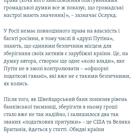
права (хоча його занепокоєння опитуваннями
громадської думки все ж показує, що громадські
настрої мають значення)», – зазначає Ослунд.
У Росії немає повноцінного права на власність і
багаті росіяни, в тому числі й «друзі Путіна»,
знають, що єдиними безпечним місцем для
зберігання своїх активів є зарубіжні країни. Це, на
думку автора, створює ще одне «коло влади», яке
Путін не в змозі контролювати – «офшорні
податкові гавані», які вже не є такими безпечними,
як колись.
Після того, як Швейцарський банк понизив рівень
банківської таємниці, зберігати в ньому гроші
стало вже не так надійно, і залишилося два так
званих «податкових притулки» – це США та Велика
Британія, йдеться у статті. Обидві країни