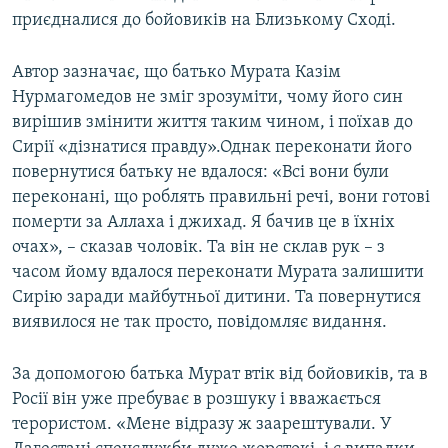
приєдналися до бойовиків на Близькому Сході.
Автор зазначає, що батько Мурата Казім
Нурмагомедов не зміг зрозуміти, чому його син
вирішив змінити життя таким чином, і поїхав до
Сирії «дізнатися правду».Однак переконати його
повернутися батьку не вдалося: «Всі вони були
переконані, що роблять правильні речі, вони готові
померти за Аллаха і джихад. Я бачив це в їхніх
очах», – сказав чоловік. Та він не склав рук – з
часом йому вдалося переконати Мурата залишити
Сирію заради майбутньої дитини. Та повернутися
виявилося не так просто, повідомляє видання.
За допомогою батька Мурат втік від бойовиків, та в
Росії він уже пребуває в розшуку і вважається
терористом. «Мене відразу ж заарештували. У