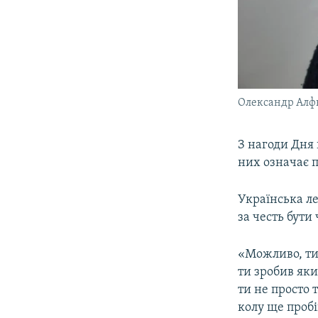
Олександр Алф
З нагоди Дня
них означає п
Українська л
за честь бути
«Можливо, ти 
ти зробив яки
ти не просто 
колу ще пробі