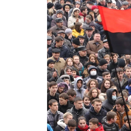
ВІДЕОУРОКИ «ELIFBE»
СВІДЧЕННЯ ОКУПАЦІЇ
УКРАЇНСЬКА ПРОБЛЕМА КРИМУ
ІНФОГРАФІКА