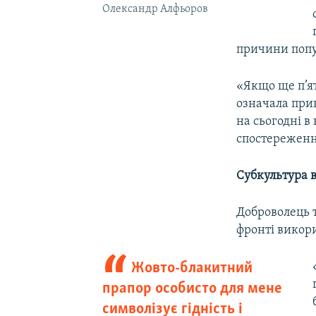
Олександр Алфьоров
причини попул
«Якщо ще п’я
означала прин
на сьогодні в
спостереженн
Субкультура 
Доброволець 
фронті викор
Жовто-блакитний
прапор особисто для мене
символізує гідність і