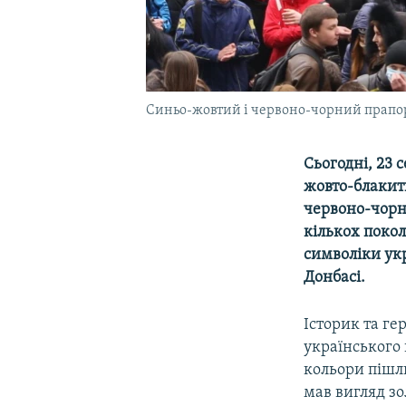
Синьо-жовтий і червоно-чорний прапори
Сьогодні, 23 
жовто-блакитн
червоно-чорни
кількох покол
символіки ук
Донбасі.
​Історик та г
українського
кольори пішли
мав вигляд зо