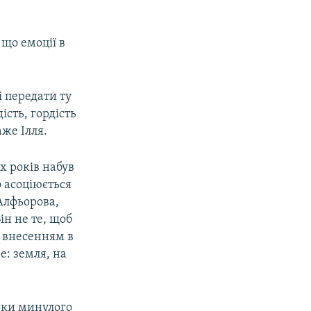
 що емоції в
і передати ту
ість, гордість
аже Ілля.
х років набув
 асоціюється
Алфьорова,
ін не те, щоб
з внесенням в
е: земля, на
оки минулого