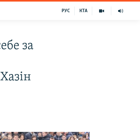
РУС
КТА
ебе за
 Хазін