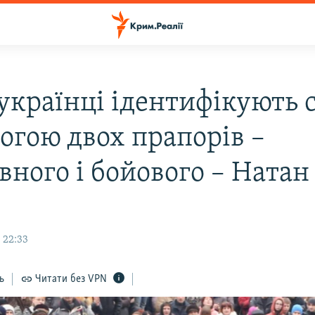
українці ідентифікують с
огою двох прапорів –
вного і бойового – Натан
 22:33
ь
Читати без VPN