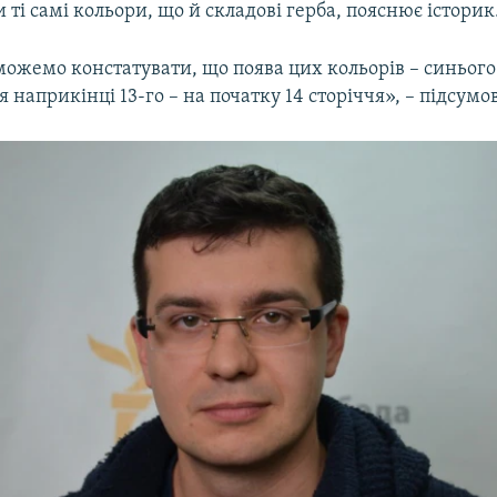
 ті самі кольори, що й складові герба, пояснює історик
можемо констатувати, що поява цих кольорів – синього 
я наприкінці 13-го – на початку 14 сторіччя», – підсумо