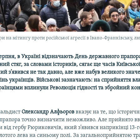
 на мітингу проти російської агресії в Івано-Франківську, л
серпня, в Україні відзначають День державного прапор
ий стяг, за словами істориків, сягає ще часів Київської 
й з’явився не так давно, але вже набув великого знач
інь українців. Військові зазначають: на сприйняття вл
раїнцями вплинули Революція гідності та збройний кон
еральдист
Олександр Алфьоров
вказує на те, що історич
 прапора точно визначити неможливо. Але прийнято в
 від гербу Рюриковичів, який з’явився наприкінці 13-го
лотого лева на синьому полі. За загальноприйнятою тр