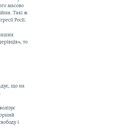
ого масово
ійни. Такі ж
ресії Росії.
 інших
ерівців», то
адує, що на
.
олізує
-чорний
свободу і