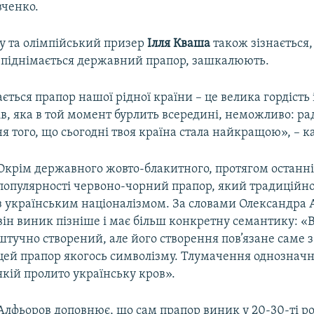
вченко.
ду та олімпійський призер
Ілля Кваша
також зізнається,
 піднімається державний прапор, зашкалюють.
ється прапор нашої рідної країни – це велика гордість 
в, яка в той момент бурлить всередині, неможливо: рад
я того, що сьогодні твоя країна стала найкращою», – к
Окрім державного жовто-блакитного, протягом останні
популярності червоно-чорний прапор, який традиційно
з українським націоналізмом. За словами Олександра 
він виник пізніше і має більш конкретну семантику: «В
штучно створений, але його створення пов’язане саме 
цей прапор якогось символізму. Тлумачення однозначн
якій пролито українську кров».
Алфьоров доповнює, що сам прапор виник у 20-30-ті р