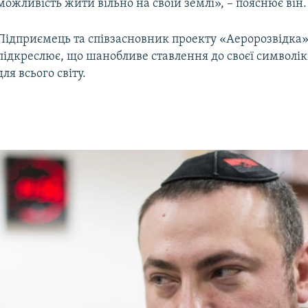
можливість жити вільно на своїй землі», – пояснює він.
Підприємець та співзасновник проекту «Аеророзвідка
підкреслює, що шанобливе ставлення до своєї символік
для всього світу.