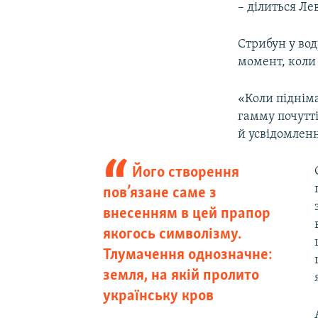
– ділиться Ле
Стрибун у во
момент, коли
«Коли підніма
гамму почутті
й усвідомленн
Його створення
пов’язане саме з
внесенням в цей прапор
якогось символізму.
Тлумачення однозначне:
земля, на якій пролито
українську кров