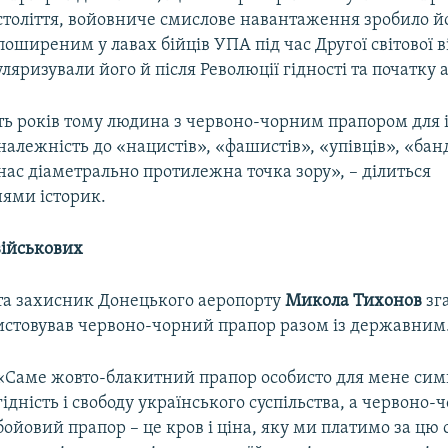
століття, войовниче смислове навантаження зробило й
поширеним у лавах бійців УПА під час Другої світової в
яризували його й після Революції гідності та початку аг
ть років тому людина з червоно-чорним прапором для
алежність до «нацистів», «фашистів», «упівців», «банд
 нас діаметрально протилежна точка зору», – ділиться
ями історик.
військових
та захисник Донецького аеропорту
Микола Тихонов
зг
истовував червоно-чорний прапор разом із державним
«Саме жовто-блакитний прапор особисто для мене симв
гідність і свободу українського суспільства, а червоно
бойовий прапор – це кров і ціна, яку ми платимо за цю 