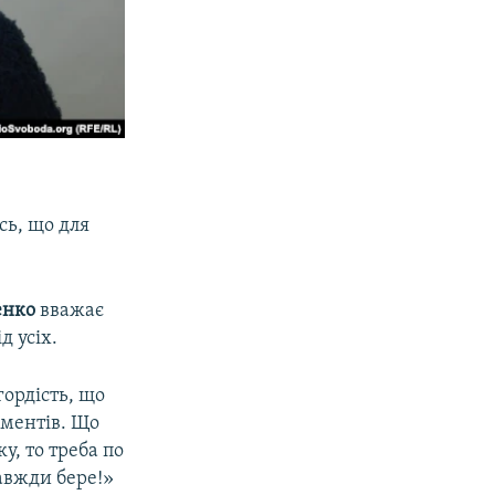
сь, що для
енко
вважає
д усіх.
гордість, що
оментів. Що
у, то треба по
завжди бере!»