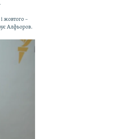
.
і жовтого –
вує Алфьоров.