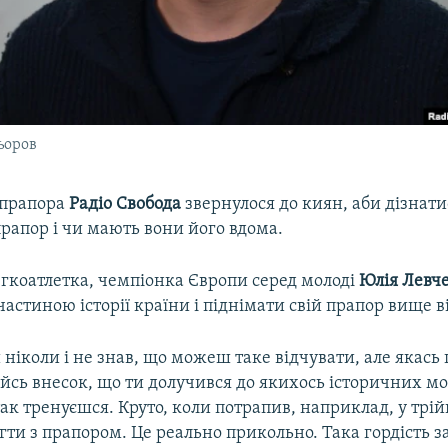
ьоров
 прапора
Радіо Свобода
звернулося до киян, аби дізнати
рапор і чи мають вони його вдома.
егкоатлетка, чемпіонка Європи серед молоді
Юлія Левч
 частиною історії країни і піднімати свій прапор вище ві
ніколи і не знав, що можеш таке відчувати, але якась 
йсь внесок, що ти долучився до якихось історичних м
так тренуєшся. Круто, коли потрапив, наприклад, у трійк
гти з прапором. Це реально прикольно. Така гордість 