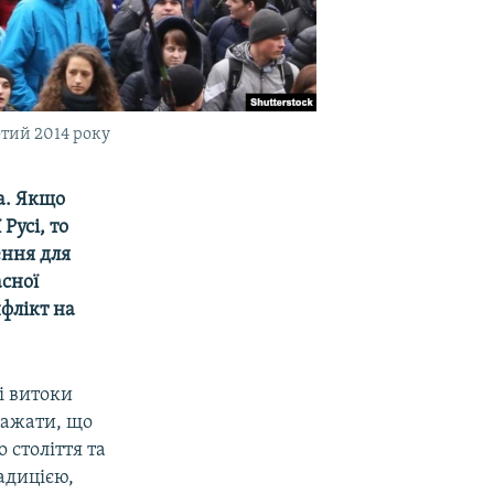
ютий 2014 року
а. Якщо
Русі, то
ення для
асної
флікт на
ні витоки
важати, що
 століття та
адицією,