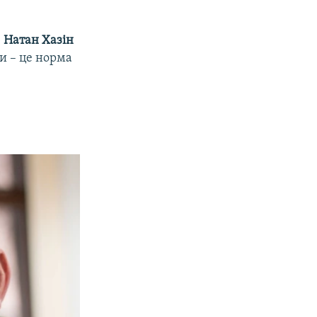
»
Натан Хазін
и – це норма