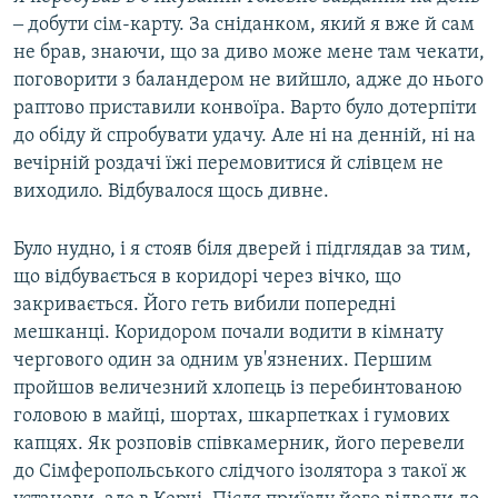
‒ добути сім-карту. За сніданком, який я вже й сам
не брав, знаючи, що за диво може мене там чекати,
поговорити з баландером не вийшло, адже до нього
раптово приставили конвоїра. Варто було дотерпіти
до обіду й спробувати удачу. Але ні на денній, ні на
вечірній роздачі їжі перемовитися й слівцем не
виходило. Відбувалося щось дивне.
Було нудно, і я стояв біля дверей і підглядав за тим,
що відбувається в коридорі через вічко, що
закривається. Його геть вибили попередні
мешканці. Коридором почали водити в кімнату
чергового один за одним ув'язнених. Першим
пройшов величезний хлопець із перебинтованою
головою в майці, шортах, шкарпетках і гумових
капцях. Як розповів співкамерник, його перевели
до Сімферопольського слідчого ізолятора з такої ж