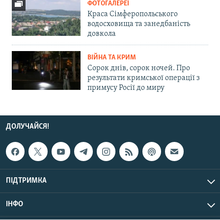
ФОТОГАЛЕРЕЇ
Краса Сімферопольського
водосховища та занедбаність
довкола
ВІЙНА ТА КРИМ
Сорок днів, сорок ночей. Про
результати кримської операції з
примусу Росії до миру
ДОЛУЧАЙСЯ!
ПІДТРИМКА
ІНФО