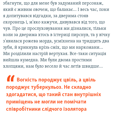
збагнути, що для мене був задуманий персонаж,
який є живим овочем, що балакає... І весь час, поки
я допитувався відгадки, за дверима стояв
охоронець і, м'яко кажучи, дивувався від того, що
чув. Про це прослуховування ми дізналися, тільки
коли за дверима хтось в істериці пирснув, та у вічку
з'явилася рожева морда, усміхнена на тридцять два
зуби, й крикнула крізь сміх, що ми наркомани...
Ми розділили настрій вертухая. Все-таки ситуація
вийшла кумедна. Ми були двома простими
хлопцями, нам було весело й час летів швидше...
Вогкість породжує цвіль, а цвіль
породжує туберкульоз. Не складно
здогадатися, що такий стан внутрішніх
приміщень не могли не помічати
співробітники слідчого ізолятора