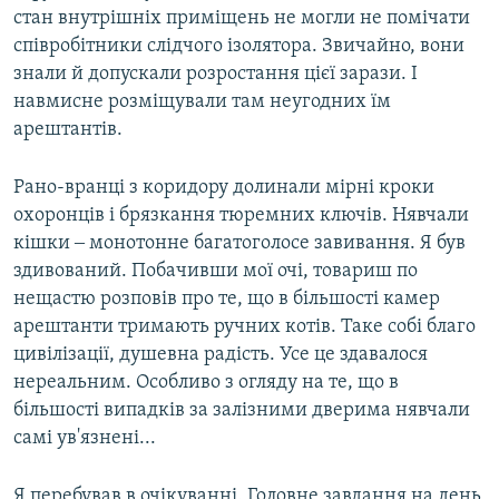
стан внутрішніх приміщень не могли не помічати
співробітники слідчого ізолятора. Звичайно, вони
знали й допускали розростання цієї зарази. І
навмисне розміщували там неугодних їм
арештантів.
Рано-вранці з коридору долинали мірні кроки
охоронців і брязкання тюремних ключів. Нявчали
кішки ‒ монотонне багатоголосе завивання. Я був
здивований. Побачивши мої очі, товариш по
нещастю розповів про те, що в більшості камер
арештанти тримають ручних котів. Таке собі благо
цивілізації, душевна радість. Усе це здавалося
нереальним. Особливо з огляду на те, що в
більшості випадків за залізними дверима нявчали
самі ув'язнені...
Я перебував в очікуванні. Головне завдання на день