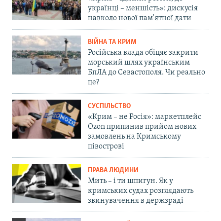
українці – меншість»: дискусія
навколо нової пам'ятної дати
ВІЙНА ТА КРИМ
Російська влада обіцяє закрити
морський шлях українським
БпЛА до Севастополя. Чи реально
це?
СУСПІЛЬСТВО
«Крим – не Росія»: маркетплейс
Ozon припинив прийом нових
замовлень на Кримському
півострові
ПРАВА ЛЮДИНИ
Мить – і ти шпигун. Як у
кримських судах розглядають
звинувачення в держзраді