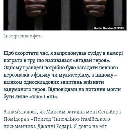
ВІДЕОУРОКИ «ELIFBE»
Русский
СВІДЧЕННЯ ОКУПАЦІЇ
Qırımtatar
УКРАЇНСЬКА ПРОБЛЕМА КРИМУ
ДОЛУЧАЙСЯ!
Ілюстративне фото
ІНФОГРАФІКА
Щоб скоротати час, я запропонував сусіду в камері
пограти в гру, що називалася «вгадай героя».
Усі сайти RFE/RL
Одному гравцеві потрібно було загадати певного
персонажа з фільму чи мультсеріалу, а іншому ‒
шляхом односкладових запитань впізнати
задуманого героя. Відповідями на питання могли
бути лише «так» і «ні».
Запам'яталося, як Максим загадав мені Сеньйора
Помідора з «Пригод Чиполліно» італійського
письменника Джанні Родарі. Я довго не міг