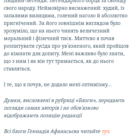
Людини-легенди. Легендарного борця за свободу
свого народу. Неймовірно виснажений: худий, із
запалими вилицями, голений наголо й абсолютно
пригнічений. За його зовнішнім виглядом було
зрозуміло, що на нього чинять величезний
моральний і фізичний тиск. Миттєво я почав
розпитувати сусіда про ув'язненого, який пройшов
до кімнати для допиту. Мені важливо було знати,
що з ним і як він тут тримається, як до нього
ставляться.
І те, що я почув, не додало мені оптимізму...
Думки, висловлені в рубриці «Блоги», передають
погляди самих авторів і не обов'язково
відображають позицію редакції
Всі блоги Геннадія Афанасьєва читайте
тут
.