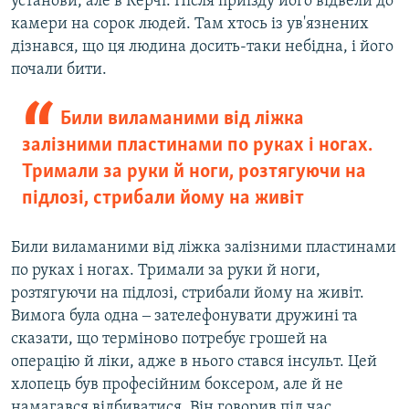
установи, але в Керчі. Після приїзду його відвели до
камери на сорок людей. Там хтось із ув'язнених
дізнався, що ця людина досить-таки небідна, і його
почали бити.
Били виламаними від ліжка
залізними пластинами по руках і ногах.
Тримали за руки й ноги, розтягуючи на
підлозі, стрибали йому на живіт
Били виламаними від ліжка залізними пластинами
по руках і ногах. Тримали за руки й ноги,
розтягуючи на підлозі, стрибали йому на живіт.
Вимога була одна ‒ зателефонувати дружині та
сказати, що терміново потребує грошей на
операцію й ліки, адже в нього стався інсульт. Цей
хлопець був професійним боксером, але й не
намагався відбиватися. Він говорив під час