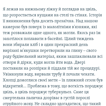
Я лежав на нижньому ліжку й поглядав на цвіль,
що розростається кущами на стелі та стінах. Історія
її виникнення була досить прозаїчна. Над нашою
камерою був поверх із малолітніми в'язнями, які
теж розважали одне одного, як могли. Якось раз їм
захотілося поплавати в басейні. Цілий тиждень
вони збирали хліб і в один прекрасний день
вирізані м'якушки перетворили на глину ‒ свого
роду будівельний матеріал, яким зашпаклювали всі
отвори й дірки, куди могла йти вода. Двері
поставили на розпірки й піддали тій же процедурі.
Увімкнули воду, вирвали трубу й почали чекати.
Хлопці домоглися своєї мети ‒ їх пляжний сезон був
відкритий... Проблема в тому, що вогкість породжує
цвіль, а цвіль породжує туберкульоз. Саме ця
смертельна паличка дозріває в густій порослі
отруйного моху. Не складно здогадатися, що такий