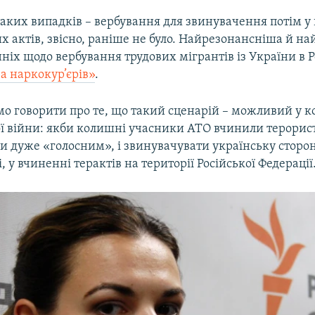
таких випадків – вербування для звинувачення потім у
 актів, звісно, раніше не було. Найрезонансніша й н
нніх щодо вербування трудових мігрантів із України в Р
а наркокур’єрів»
.
о говорити про те, що такий сценарій – можливий у к
ї війни: якби колишні учасники АТО вчинили терорис
в би дуже «голосним», і звинувачувати українську стор
і, у вчиненні терактів на території Російської Федерації