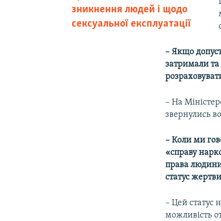
зникнення людей і щодо
сексуальної експлуатації
– Якщо допуст
затримали та
розраховуват
– На Міністер
звернулись во
– Коли ми гов
«справу нарко
права людини»
статус жертви
– Цей статус 
можливість от