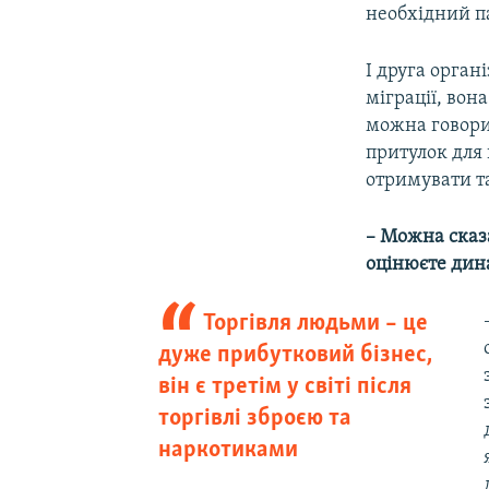
необхідний па
І друга орган
міграції, вон
можна говорит
притулок для 
отримувати та
– Можна сказа
оцінюєте дина
Торгівля людьми – це
дуже прибутковий бізнес,
він є третім у світі після
торгівлі зброєю та
наркотиками