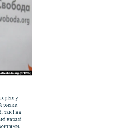
торіях у
й ризик
, так і на
ні наразі
ронцями,