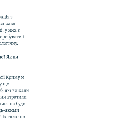
ація з
асправді
, у них є
еребувати і
ологічну.
ше? Як ви
сії Криму й
му що
б, які виїхали
они втратили
тися на будь-
удь-якими
і їх складно