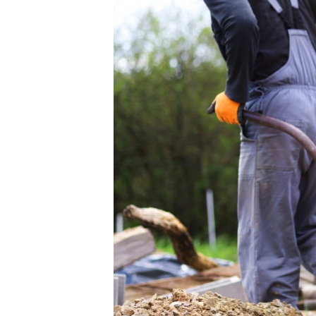
ВІДЕОУРОКИ «ELIFBE»
СВІДЧЕННЯ ОКУПАЦІЇ
УКРАЇНСЬКА ПРОБЛЕМА КРИМУ
ІНФОГРАФІКА