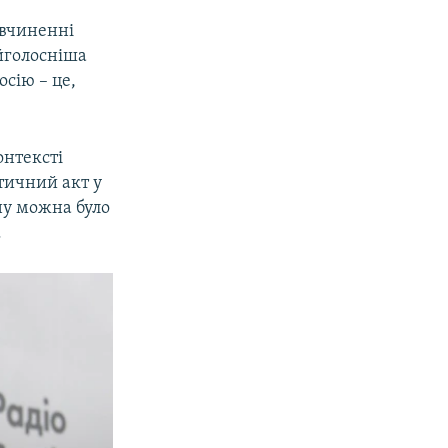
 вчиненні
айголосніша
осію – це,
онтексті
тичний акт у
ону можна було
.