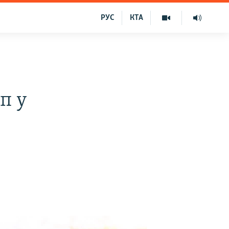
РУС
КТА
п у