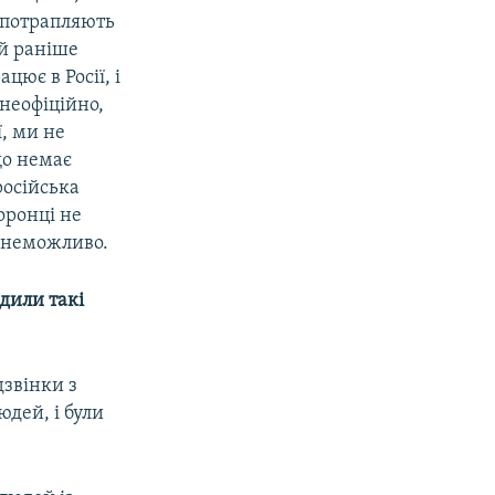
 потрапляють
ей раніше
цює в Росії, і
неофіційно,
ї, ми не
що немає
російська
оронці не
о неможливо.
дили такі
дзвінки з
дей, і були