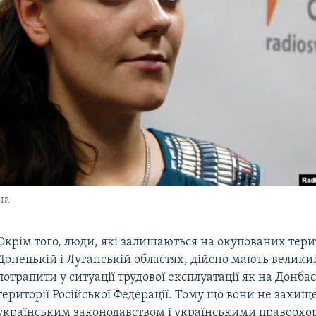
на
Окрім того, люди, які залишаються на окупованих тери
Донецькій і Луганській областях, дійсно мають велики
потрапити у ситуації трудової експлуатації як на Донбасі
території Російської Федерації. Тому що вони не захище
українським законодавством і українськими правоохо