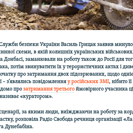
а Служби безпеки України Василь Грицак заявив минул
инної схеми, в якій колишніх українських військових
а Донбасі, заманювали на роботу також до Росії для того
ка, потім звинуватити їх у терористичних актах і диве
очатку про затримання двох підозрюваних, щодо однієї 
 – з’являлись повідомлення
у російських ЗМІ
, нібито ї
ідомо про
затримання третього
ймовірного учасника ці
 називає «куратором».
сценарії, за якими люди, виїжджаючи на роботу за ко
астку, розповіла Радіо Свобода речниця організації «Ла
га Дунебабіна.