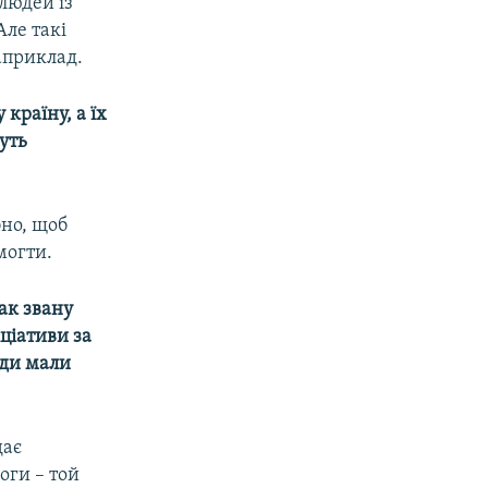
людей із
Але такі
наприклад.
країну, а їх
уть
бно, щоб
могти.
ак звану
іціативи за
юди мали
дає
оги – той