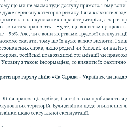
тому що ми не маємо туди доступу прямого. Тому вони
у дуже серйозну категорію ризику. І яка кількість люд
проживала на окупованих наразі територіях, а зараз пра
як вони там працюють… Ну, те, що вони там працюють 
це – 95%. Але, чи є вони жертвами трудової експлуатаці
можемо сказати, тому що їх дуже важко виявити. І як
резонансних справ, якщо родичі чи близькі, чи навіть 
сторона, російські правозахисні організації чи правоох
 Україну з такою інформацією, то виявити їх фактичн
рити про гарячу лінію «Ла Страда – Україна», чи надхо
– Лінія працює цілодобово, і вночі часом пробиваються 
окупованих територій. Були дзвінки щодо зникнення лю
дзвінки щодо сексуальної експлуатації.