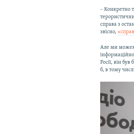
– Конкретно 
терористичних
справа з оста
звісно,
«справ
Але ми можем
інформаційно
Росії, він бу
б, в тому числ