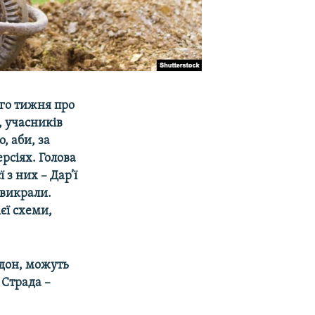
ого тижня про
, учасників
, аби, за
рсіях. Голова
з них – Дар’ї
ї викрали.
єї схеми,
рдон, можуть
 Страда –