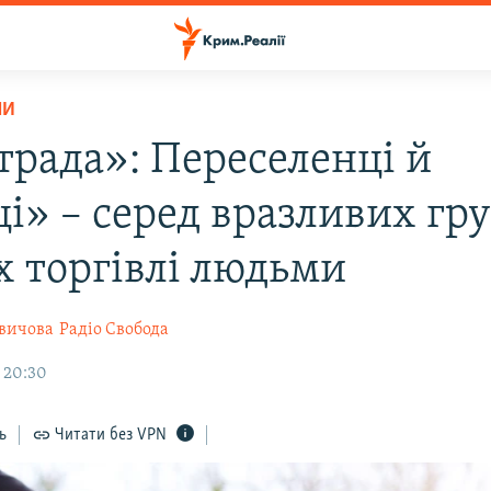
НИ
трада»: Переселенці й
і» – серед вразливих гру
х торгівлі людьми
квичова
Радіо Свобода
, 20:30
ь
Читати без VPN