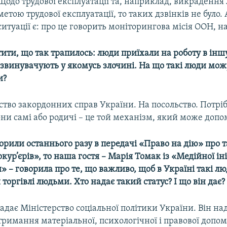
Щодо трудової експлуатації та, наприклад, викрадення 
метою трудової експлуатації, то таких дзвінків не було. 
ситуації є: про це говорить моніторингова місія ООН, 
ити, що так трапилось: люди приїхали на роботу в іншу 
 звинувачують у якомусь злочині. На що такі люди мож
и?
ство закордонних справ України. На посольство. Потрі
ни самі або родичі – це той механізм, який може допо
орили останнього разу в передачі «Право на дію» про т
кур’єрів», то наша гостя – Марія Томак із «Медійної ін
 – говорила про те, що важливо, щоб в Україні такі л
 торгівлі людьми. Хто надає такий статус? І що він дає?
надає Міністерство соціальної політики України. Він на
римання матеріальної, психологічної і правової допом