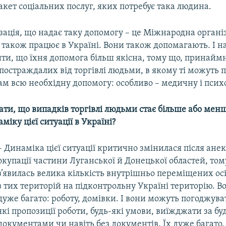
кет соціальних послуг, яких потребує така людина.
ізація, що надає таку допомогу – це Міжнародна організ
а також працює в Україні. Вони також допомагають. І н
и, що їхня допомога більш якісна, тому що, принаймні
постраждалих від торгівлі людьми, в якому ті можуть п
м всю необхідну допомогу: особливо – медичну і псих
ти, що випадків торгівлі людьми стає більше або мен
міку цієї ситуації в Україні?
– Динаміка цієї ситуації критично змінилася після анек
окупації частини Луганської й Донецької областей, то
з’явилась велика кількість внутрішньо переміщених осі
з тих територій на підконтрольну Україні територію. В
дуже багато: роботу, домівки. І вони можуть погоджува
які пропозиції роботи, будь-які умови, виїжджати за б
документами чи навіть без документів. Їх дуже багато, 