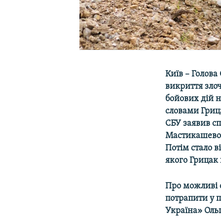
Київ – Голов
викриття злоч
бойових дій н
словами Грица
СБУ заявив сп
Мастикашевої
Потім стало в
якого Грицак
Про можливі 
потрапити у п
Україна» Оль