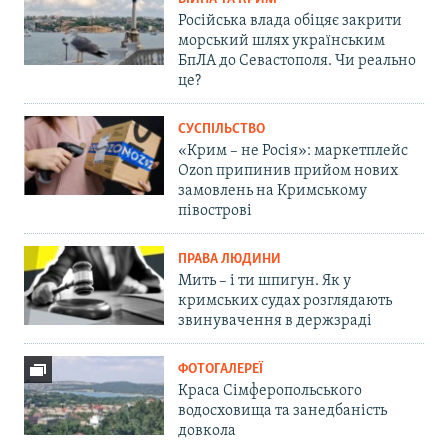
Російська влада обіцяє закрити
морський шлях українським
БпЛА до Севастополя. Чи реально
це?
СУСПІЛЬСТВО
«Крим – не Росія»: маркетплейс
Ozon припинив прийом нових
замовлень на Кримському
півострові
ПРАВА ЛЮДИНИ
Мить – і ти шпигун. Як у
кримських судах розглядають
звинувачення в держзраді
ФОТОГАЛЕРЕЇ
Краса Сімферопольського
водосховища та занедбаність
довкола