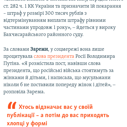
ст. 282 ч. 1 КК України та призначити їй покарання
– штраф у розмірі 300 тисяч рублів з
відтермінуванням виплати штрафу рівними
частинами упродовж 1 року», ‒ йдеться у вироку
Бахчисарайського районного суду.
За словами
Зареми
, у соцмережі вона лише
процитувала
слова президента
Росії Володимира
Путіна. «Я розмістила пост, навівши слова
президента, що російські війська стоятимуть за
жінками й дітьми, і написала, що мусульмани
ніколи б не поставили попереду жінок і дітей», ‒
розповіла Зарема.
Хтось відзначає вас у своїй
публікації – а потім до вас приходять
хлопці у формі