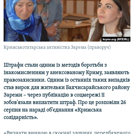
ВІДЕОУРОКИ «ELIFBE»
Русский
СВІДЧЕННЯ ОКУПАЦІЇ
Qırımtatar
УКРАЇНСЬКА ПРОБЛЕМА КРИМУ
ДОЛУЧАЙСЯ!
ІНФОГРАФІКА
Кримськотатарська активістка Зарема (праворуч)
Штрафи стали одним із методів боротьби з
Усі сайти RFE/RL
інакомисленням у анексованому Криму, заявляють
правозахисники. Одним із останніх таких випадків
став вирок для жительки Бахчисарайського району
Зареми – через публікацію в соцмережі її
зобов'язали виплатити штраф. Про це розповіли 26
серпня на нараді об'єднання «Кримська
солідарність».
«Визнати винною в скоєнні злочину, передбаченого