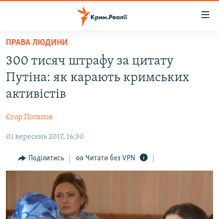
Доступність
посилання
Перейти
ПРАВА ЛЮДИНИ
до
НОВИНИ
300 тисяч штрафу за цитату
основного
ВОДА.КРИМ
матеріалу
Путіна: як карають кримських
ВІДЕО ТА ФОТО
Перейти
активістів
до
ПОЛІТИКА
основної
Єгор Потапов
БЛОГИ
навігації
Перейти
01 вересень 2017, 16:30
ПОГЛЯД
до
ІНТЕРВ'Ю
Поділитись
Читати без VPN
пошуку
ВСЕ ЗА ДЕНЬ
СПЕЦПРОЕКТИ
ЯК ОБІЙТИ БЛОКУВАННЯ
ДЕПОРТАЦІЯ