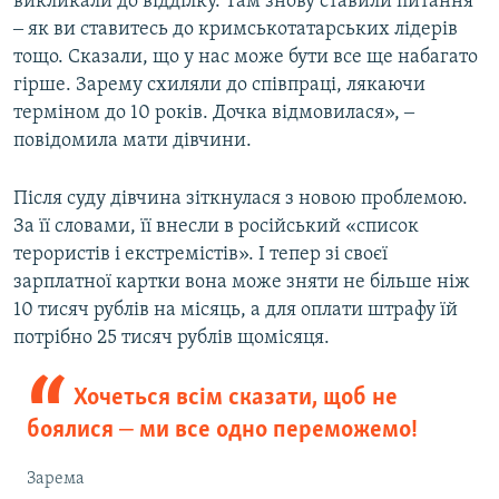
викликали до відділку. Там знову ставили питання
‒ як ви ставитесь до кримськотатарських лідерів
тощо. Сказали, що у нас може бути все ще набагато
гірше. Зарему схиляли до співпраці, лякаючи
терміном до 10 років. Дочка відмовилася», ‒
повідомила мати дівчини.
Після суду дівчина зіткнулася з новою проблемою.
За її словами, її внесли в російський «список
терористів і екстремістів». І тепер зі своєї
зарплатної картки вона може зняти не більше ніж
10 тисяч рублів на місяць, а для оплати штрафу їй
потрібно 25 тисяч рублів щомісяця.
Хочеться всім сказати, щоб не
боялися ‒ ми все одно переможемо!
Зарема