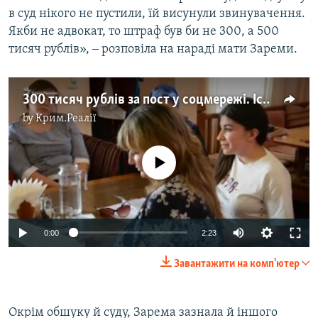
в суд нікого не пустили, їй висунули звинувачення.
Якби не адвокат, то штраф був би не 300, а 500
тисяч рублів», ‒ розповіла на нараді мати Зареми.
300 тисяч рублів за пост у соцмережі. Історія кримської татарки Зареми
by
Крим.Реалії
No media source currently available
0:00
2:23
Завантажити на комп'ютер
Окрім обшуку й суду, Зарема зазнала й іншого