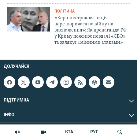
ПОЛІТИКА
«Короткострокова акція
перетворилася на війну на
виснаження»: Як пропаганда РФ
у Криму пояснює невдачі «СВО»
та залякує «мінними атаками»
ДОЛУЧАЙСЯ!
ПІДТРИМКА
ІНФО
© Крим.Реалії, 2026 | Усі права застережено.
КТА
РУС