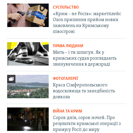
СУСПІЛЬСТВО
«Крим – не Росія»: маркетплейс
Ozon припинив прийом нових
замовлень на Кримському
півострові
ПРАВА ЛЮДИНИ
Мить – і ти шпигун. Як у
кримських судах розглядають
звинувачення в держзраді
ФОТОГАЛЕРЕЇ
Краса Сімферопольського
водосховища та занедбаність
довкола
ВІЙНА ТА КРИМ
Сорок днів, сорок ночей. Про
результати кримської операції з
примусу Росії до миру