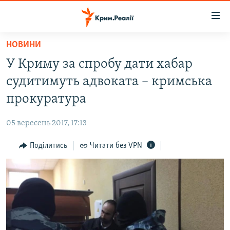
Доступність
посилання
Перейти
НОВИНИ
до
НОВИНИ
У Криму за спробу дати хабар
основного
ВОДА.КРИМ
матеріалу
судитимуть адвоката – кримська
ВІДЕО ТА ФОТО
Перейти
прокуратура
до
ПОЛІТИКА
основної
05 вересень 2017, 17:13
БЛОГИ
навігації
Перейти
Поділитись
Читати без VPN
ПОГЛЯД
до
ІНТЕРВ'Ю
пошуку
ВСЕ ЗА ДЕНЬ
СПЕЦПРОЕКТИ
ЯК ОБІЙТИ БЛОКУВАННЯ
ДЕПОРТАЦІЯ