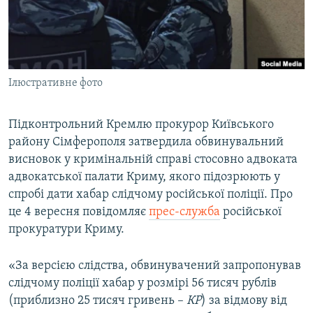
ВІДЕОУРОКИ «ELIFBE»
Русский
СВІДЧЕННЯ ОКУПАЦІЇ
Qırımtatar
УКРАЇНСЬКА ПРОБЛЕМА КРИМУ
Ілюстративне фото
ДОЛУЧАЙСЯ!
ІНФОГРАФІКА
Підконтрольний Кремлю прокурор Київського
району Сімферополя затвердила обвинувальний
Усі сайти RFE/RL
висновок у кримінальній справі стосовно адвоката
адвокатської палати Криму, якого підозрюють у
спробі дати хабар слідчому російської поліції. Про
це 4 вересня повідомляє
прес-служба
російської
прокуратури Криму.
«За версією слідства, обвинувачений запропонував
слідчому поліції хабар у розмірі 56 тисяч рублів
(приблизно 25 тисяч гривень –
КР
) за відмову від