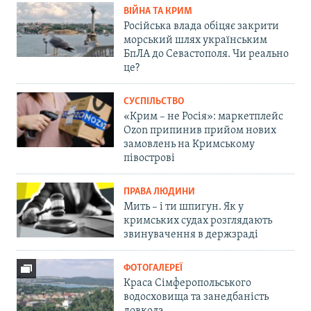
ВІЙНА ТА КРИМ
Російська влада обіцяє закрити
морський шлях українським
БпЛА до Севастополя. Чи реально
це?
СУСПІЛЬСТВО
«Крим – не Росія»: маркетплейс
Ozon припинив прийом нових
замовлень на Кримському
півострові
ПРАВА ЛЮДИНИ
Мить – і ти шпигун. Як у
кримських судах розглядають
звинувачення в держзраді
ФОТОГАЛЕРЕЇ
Краса Сімферопольського
водосховища та занедбаність