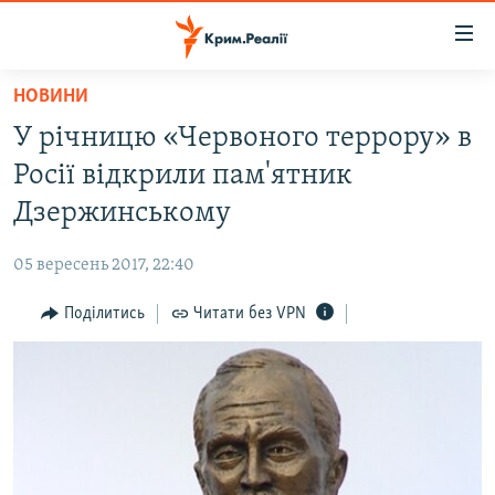
Доступність
посилання
Перейти
НОВИНИ
до
НОВИНИ
У річницю «Червоного террору» в
основного
ВОДА.КРИМ
матеріалу
Росії відкрили пам'ятник
ВІДЕО ТА ФОТО
Перейти
Дзержинському
до
ПОЛІТИКА
основної
05 вересень 2017, 22:40
БЛОГИ
навігації
Перейти
Поділитись
Читати без VPN
ПОГЛЯД
до
ІНТЕРВ'Ю
пошуку
ВСЕ ЗА ДЕНЬ
СПЕЦПРОЕКТИ
ЯК ОБІЙТИ БЛОКУВАННЯ
ДЕПОРТАЦІЯ