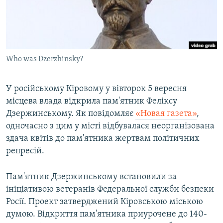
ВІДЕОУРОКИ «ELIFBE»
Русский
СВІДЧЕННЯ ОКУПАЦІЇ
Qırımtatar
УКРАЇНСЬКА ПРОБЛЕМА КРИМУ
Who was Dzerzhinsky?
ДОЛУЧАЙСЯ!
ІНФОГРАФІКА
У російському Кіровому у вівторок 5 вересня
місцева влада відкрила пам'ятник Феліксу
Усі сайти RFE/RL
Дзержинському. Як повідомляє
«Новая газета»
,
одночасно з цим у місті відбувалася неорганізована
здача квітів до пам'ятника жертвам політичних
репресій.
Пам'ятник Дзержинському встановили за
ініціативою ветеранів Федеральної служби безпеки
Росії. Проект затверджений Кіровською міською
думою. Відкриття пам'ятника приурочене до 140-