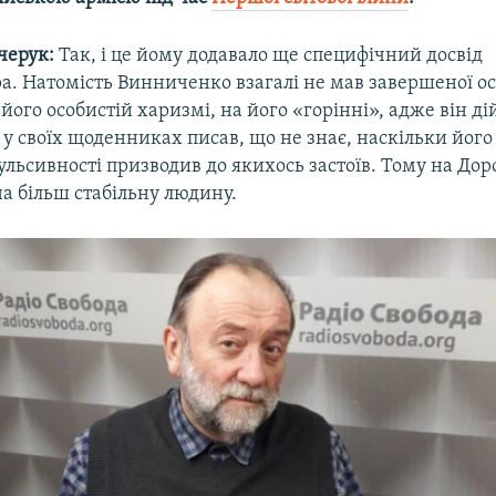
черук:
Так, і це йому додавало ще специфічний досвід
а. Натомість Винниченко взагалі не мав завершеної осв
його особистій харизмі, на його «горінні», адже він ді
 у своїх щоденниках писав, що не знає, наскільки його 
ульсивності призводив до якихось застоїв. Тому на До
а більш стабільну людину.