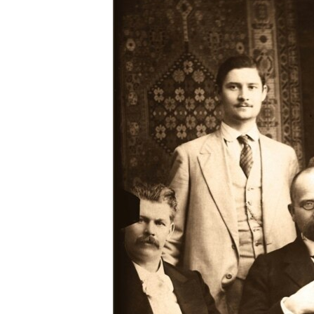
ВІДЕОУРОКИ «ELIFBE»
СВІДЧЕННЯ ОКУПАЦІЇ
УКРАЇНСЬКА ПРОБЛЕМА КРИМУ
ІНФОГРАФІКА