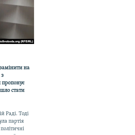
 замінити на
 з
 пропонує
йшло стати
й Раді. Тоді
ула партія
 політичні