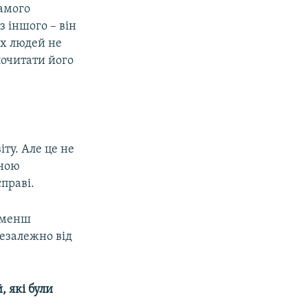
самого
з іншого – він
их людей не
почитати його
іту. Але це не
иною
справі.
, менш
незалежно від
 які були