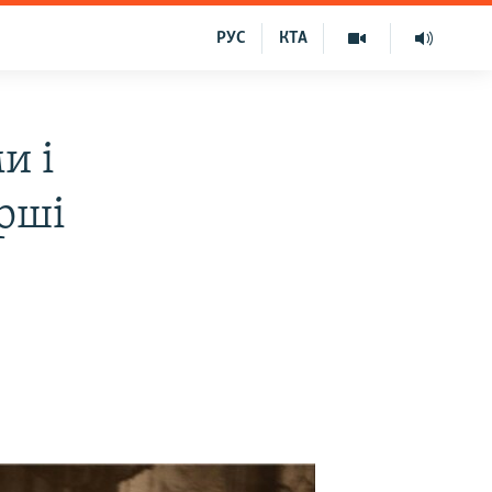
РУС
КТА
и і
рші