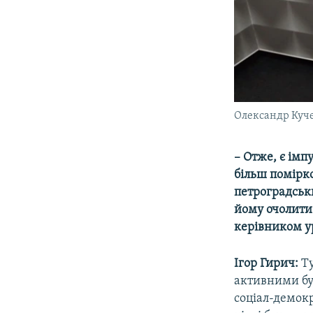
Олександр Куч
– Отже, є імп
більш помірко
петроградськ
йому очолити
керівником у
Ігор Гирич:
Ту
активними бул
соціал-демокр