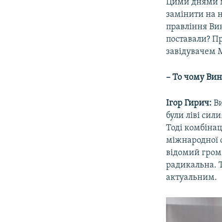
Цими днями м
замінити на 
правління Ви
поставали? П
завідувачем 
– То чому Ви
Ігор Гирич:
Ви
були ліві сил
Тоді комбінац
міжнародної с
відомий гром
радикальна. Т
актуальним.