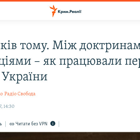
оків тому. Між доктринам
ціями – як працювали пе
 України
ло
Радіо Свобода
, 14:30
ь
Читати без VPN