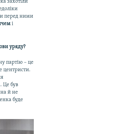
ка захотіли
едоліки
ми перед ними
ичем
і
ови уряду?
у партію – це
це центристи.
ля
. Це був
на й не
шенка буде