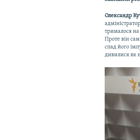
Олександр Ку
адміністратор
трималося на 
Проте він сам
спад його імп
дивилися як н