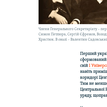
Члени Генерального Секретаріату – пер
Симон Петлюра, Сергій Єфремов, Волод
Христюк. В овалі – Валентин Садовський.
Перший украї
сформований у
свій
І Універс
навіть примі
коридорі Цент
Тим не менше,
Центральної Р
уряду, щопра