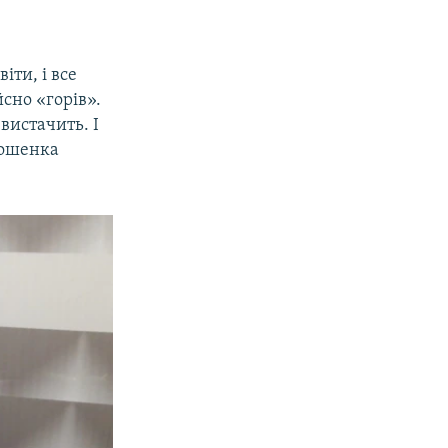
іти, і все
йсно «горів».
вистачить. І
рошенка