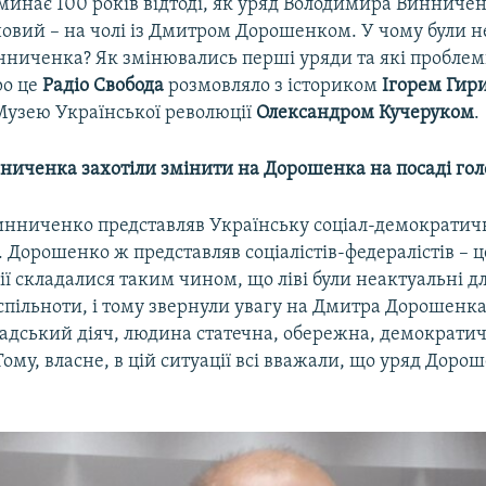
инає 100 років відтоді, як уряд Володимира Винничен
новий – на чолі із Дмитром Дорошенком. У чому були н
нниченка? Як змінювались перші уряди та які пробле
ро це
Радіо Свобода
розмовляло з істориком
Ігорем Гир
Музею Української революції
Олександром Кучеруком
.
нниченка захотіли змінити на Дорошенка на посаді гол
нниченко представляв Українську соціал-демократичн
и. Дорошенко ж представляв соціалістів-федералістів – 
ії складалися таким чином, що ліві були неактуальні д
пільноти, і тому звернули увагу на Дмитра Дорошенка
адський діяч, людина статечна, обережна, демократич
ому, власне, в цій ситуації всі вважали, що уряд Доро