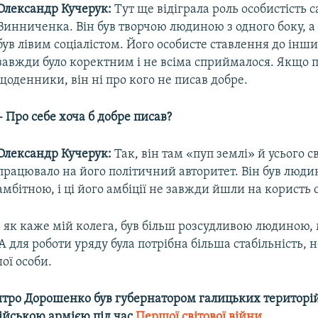
Олександр Кучерук:
Тут ще відіграла роль особистість 
Винниченка. Він був творчою людиною з одного боку, а 
був лівим соціалістом. Його особисте ставлення до інш
завжди було коректним і не всіма сприймалося. Якщо 
щоденники, він ні про кого не писав добре.
– Про себе хоча б добре писав?
Олександр Кучерук:
Так, він там «пуп землі» й усього св
працювало на його політичний авторитет. Він був люд
амбітною, і ці його амбіції не завжди йшли на користь 
 як каже мій колега, був більш розсудливою людиною
 для роботи уряду була потрібна більша стабільність, 
ої особи.
итро Дорошенко був губернатором галицьких територій,
сійською армією під час
Першої світової війни
.