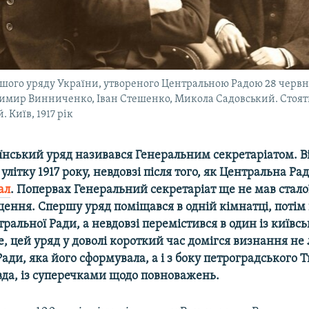
шого уряду України, утвореного Центральною Радою 28 червня 
имир Винниченко, Іван Стешенко, Микола Садовський. Стоять
 Київ, 1917 рік
нський уряд називався Генеральним секретаріатом. Ві
літку 1917 року, невдовзі після того, як Центральна Ра
ал
. Попервах Генеральний секретаріат ще не мав стало
щення. Спершу уряд поміщався в одній кімнатці, потім
ральної Ради, а невдовзі перемістився в один із київсь
 цей уряд у доволі короткий час домігся визнання не 
ади, яка його сформувала, а і з боку петроградського 
вда, із суперечками щодо повноважень.