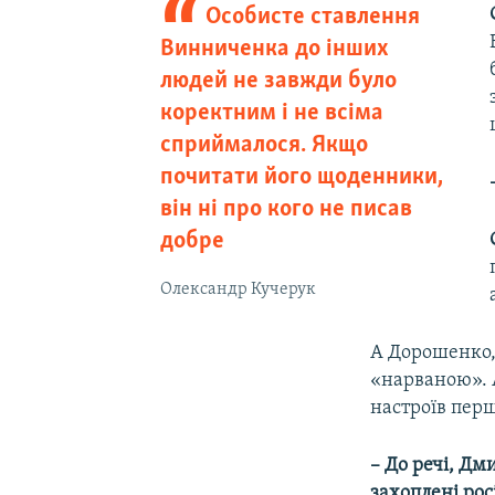
Особисте ставлення
Винниченка до інших
людей не завжди було
коректним і не всіма
сприймалося. Якщо
почитати його щоденники,
він ні про кого не писав
добре
Олександр Кучерук
А Дорошенко,
«нарваною». А
настроїв перш
– До речі, Дм
захоплені ро