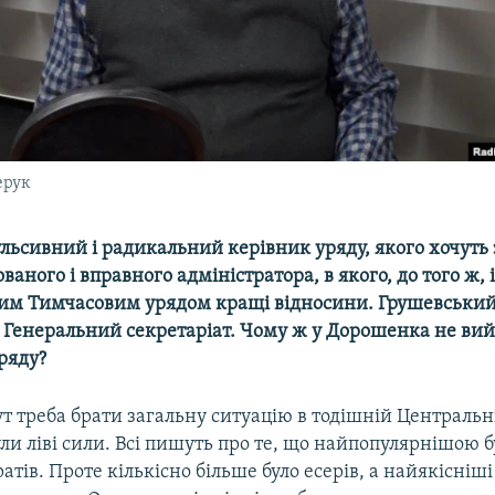
ерук
ульсивний і радикальний керівник уряду, якого хочуть
ваного і вправного адміністратора, в якого, до того ж, і
им Тимчасовим урядом кращі відносини. Грушевський
 Генеральний секретаріат. Чому ж у Дорошенка не ви
ряду?
т треба брати загальну ситуацію в тодішній Центральні
и ліві сили. Всі пишуть про те, що найпопулярнішою б
атів. Проте кількісно більше було есерів, а найякісніші