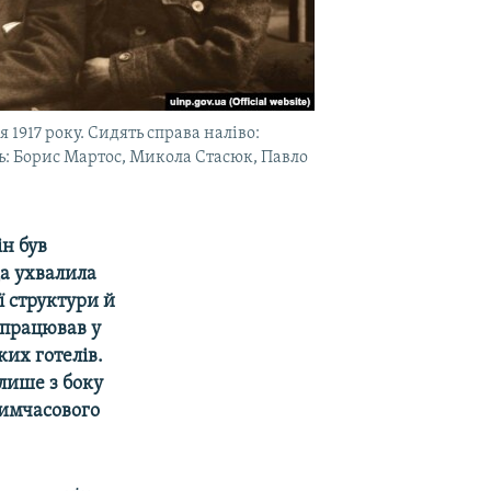
1917 року. Сидять справа наліво:
: Борис Мартос, Микола Стасюк, Павло
н був
да ухвалила
ї структури й
 працював у
ких готелів.
лише з боку
Тимчасового