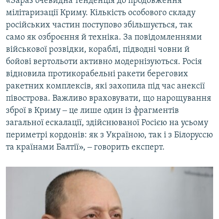
«Зараз очевидна тенденція до продовження
мілітаризації Криму. Кількість особового складу
російських частин поступово збільшується, так
само як озброєння й техніка. За повідомленнями
військової розвідки, кораблі, підводні човни й
бойові вертольоти активно модернізуються. Росія
відновила протикорабельні ракети берегових
ракетних комплексів, які захопила під час анексії
півострова. Важливо враховувати, що нарощування
зброї в Криму ‒ це лише один із фрагментів
загальної ескалації, здійснюваної Росією на усьому
периметрі кордонів: як з Україною, так і з Білоруссю
та країнами Балтії», ‒ говорить експерт.