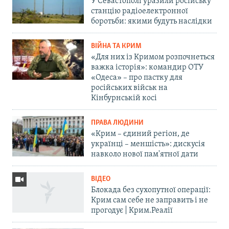
У Севастополі уразили російську
станцію радіоелектронної
боротьби: якими будуть наслідки
ВІЙНА ТА КРИМ
«Для них із Кримом розпочнеться
важка історія»: командир ОТУ
«Одеса» – про пастку для
російських військ на
Кінбурнській косі
ПРАВА ЛЮДИНИ
«Крим – єдиний регіон, де
українці – меншість»: дискусія
навколо нової пам'ятної дати
ВІДЕО
Блокада без сухопутної операції:
Крим сам себе не заправить і не
прогодує | Крим.Реалії