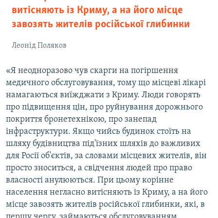
витісняють із Криму, а на його місце
завозять жителів російської глибинки
Леонід Поляков
«Я неодноразово чув скарги на погіршення
медичного обслуговування, тому що місцеві лікарі
намагаються виїжджати з Криму. Люди говорять
про підвищення цін, про руйнування дорожнього
покриття бронетехнікою, про занепад
інфраструктури. Якщо чийсь будинок стоїть на
шляху будівництва під'їзних шляхів до важливих
для Росії об'єктів, за словами місцевих жителів, він
просто зноситься, а свідчення людей про право
власності анулюються. При цьому корінне
населення негласно витісняють із Криму, а на його
місце завозять жителів російської глибинки, які, в
першу чергу, займаються обслуговуванням