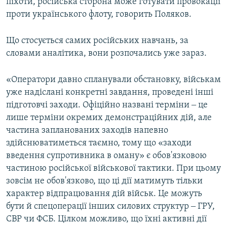
піхоти, російська сторона може готувати провокації
проти українського флоту, говорить Поляков.
Що стосується самих російських навчань, за
словами аналітика, вони розпочались уже зараз.
«Оператори давно спланували обстановку, військам
уже надіслані конкретні завдання, проведені інші
підготовчі заходи. Офіційно названі терміни ‒ це
лише терміни окремих демонстраційних дій, але
частина запланованих заходів напевно
здійснюватиметься таємно, тому що «заходи
введення супротивника в оману» є обов'язковою
частиною російської військової тактики. При цьому
зовсім не обов'язково, що ці дії матимуть тільки
характер відпрацювання дій військ. Це можуть
бути й спецоперації інших силових структур ‒ ГРУ,
СВР чи ФСБ. Цілком можливо, що їхні активні дії