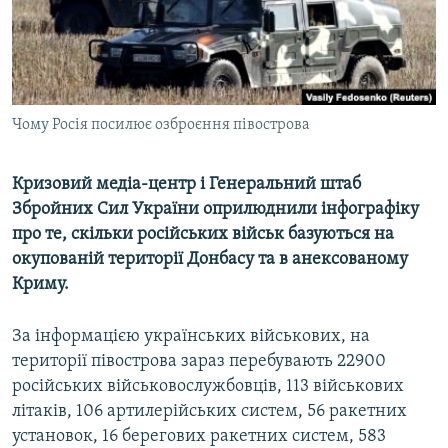
ВІДЕОУРОКИ «ELIFBE»
Русский
СВІДЧЕННЯ ОКУПАЦІЇ
Qırımtatar
УКРАЇНСЬКА ПРОБЛЕМА КРИМУ
ДОЛУЧАЙСЯ!
Чому Росія посилює озброєння півострова
ІНФОГРАФІКА
Кризовий медіа-центр і Генеральний штаб
Збройних Сил України оприлюднили інфографіку
Усі сайти RFE/RL
про те, скільки російських військ базуються на
окупованій території Донбасу та в анексованому
Криму.
За інформацією українських військових, на
території півострова зараз перебувають 22900
російських військовослужбовців, 113 військових
літаків, 106 артилерійських систем, 56 ракетних
установок, 16 берегових ракетних систем, 583